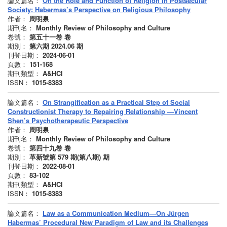
論文篇名：
On the Role and Function of Religion in Postsecular
Society: Habermas’s Perspective on Religious Philosophy
作者：
周明泉
期刊名：
Monthly Review of Philosophy and Culture
卷號：
第五十一卷
卷
期別：
第六期 2024.06
期
刊登日期：
2024-06-01
頁數：
151-168
期刊類型：
A&HCI
ISSN：
1015-8383
論文篇名：
On Strangification as a Practical Step of Social
Constructionist Therapy to Repairing Relationship —Vincent
Shen’s Psychotherapeutic Perspective
作者：
周明泉
期刊名：
Monthly Review of Philosophy and Culture
卷號：
第四十九卷
卷
期別：
革新號第 579 期(第八期)
期
刊登日期：
2022-08-01
頁數：
83-102
期刊類型：
A&HCI
ISSN：
1015-8383
論文篇名：
Law as a Communication Medium—On Jürgen
Habermas’ Procedural New Paradigm of Law and its Challenges