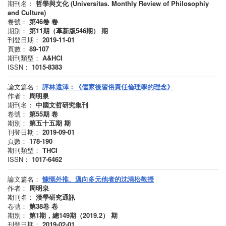
期刊名：
哲學與文化 (Universitas. Monthly Review of Philosophiy
and Culture)
卷號：
第46卷
卷
期別：
第11期（革新版546期）
期
刊登日期：
2019-11-01
頁數：
89-107
期刊類型：
A&HCI
ISSN：
1015-8383
論文篇名：
評林遠澤：《儒家後習俗責任倫理學的理念》
作者：
周明泉
期刊名：
中國文哲研究集刊
卷號：
第55期
卷
期別：
第五十五期
期
刊登日期：
2019-09-01
頁數：
178-190
期刊類型：
THCI
ISSN：
1017-6462
論文篇名：
慷慨外推、邁向多元他者的沈清松教授
作者：
周明泉
期刊名：
漢學研究通訊
卷號：
第38卷
卷
期別：
第1期，總149期（2019.2）
期
刊登日期：
2019-02-01