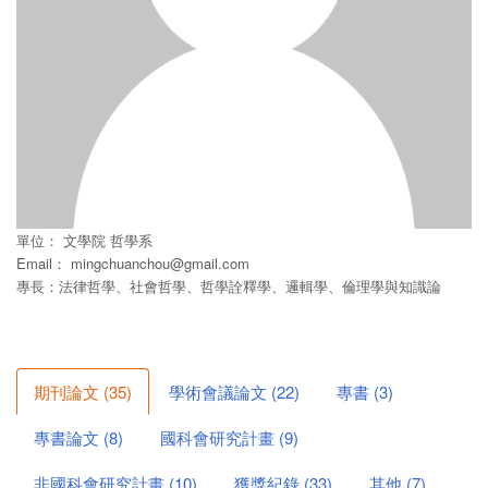
單位：
文學院
哲學系
Email：
mingchuanchou@gmail.com
專長：法律哲學、社會哲學、哲學詮釋學、邏輯學、倫理學與知識論
期刊論文
(
35
)
學術會議論文
(
22
)
專書
(
3
)
專書論文
(
8
)
國科會研究計畫
(
9
)
非國科會研究計畫
(
10
)
獲獎紀錄
(
33
)
其他
(
7
)