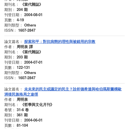
期刊名：
《當代雜誌》
期別：
204
期
刊登日期：
2004-08-01
頁數：
4-19
期刊類型：
Others
ISSN：
1607-2847
論文篇名：
探索和平：對抗病態的理性與被錯用的宗教
作者：
周明泉 譯
期刊名：
《當代雜誌》
期別：
203
期
刊登日期：
2004-07-01
頁數：
122-131
期刊類型：
Others
ISSN：
1607-2847
論文篇名：
未未來的民主或議定的民主？詮析德希達與哈伯瑪斯圖構歐
洲後民族格局之途徑
作者：
周明泉
期刊名：
《哲學與文化月刊》
卷號：
31-6
卷
期別：
361
期
刊登日期：
2004-06-01
頁數：
81-104