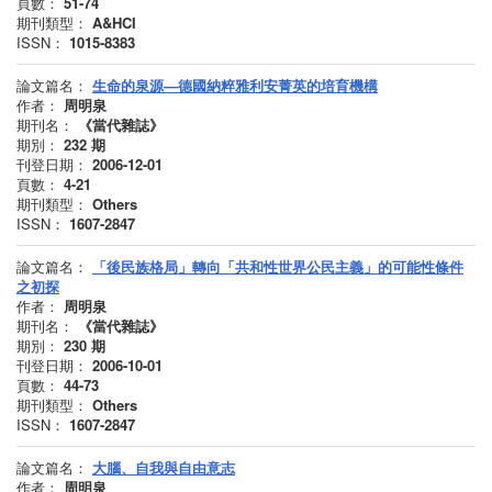
頁數：
51-74
期刊類型：
A&HCI
ISSN：
1015-8383
論文篇名：
生命的泉源—德國納粹雅利安菁英的培育機構
作者：
周明泉
期刊名：
《當代雜誌》
期別：
232
期
刊登日期：
2006-12-01
頁數：
4-21
期刊類型：
Others
ISSN：
1607-2847
論文篇名：
「後民族格局」轉向「共和性世界公民主義」的可能性條件
之初探
作者：
周明泉
期刊名：
《當代雜誌》
期別：
230
期
刊登日期：
2006-10-01
頁數：
44-73
期刊類型：
Others
ISSN：
1607-2847
論文篇名：
大腦、自我與自由意志
作者：
周明泉