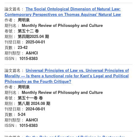
論文篇名：
The Social Ontological Dimension of Natural Law:
Contemporary Perspectives on Thomas Aquinas' Natural Law
作者：
周明泉
期刊名：
Monthly Review of Philosophy and Culture
卷號：
第五十二
卷
期別：
第四期2025.04
期
刊登日期：
2025-04-01
頁數：
23-42
期刊類型：
A&HCI
ISSN：
1015-8383
論文篇名：
Universal Principles of Law vs. Universal Principles of
Morality — Is there a functional role for Kant’s Legal and Political
Philosophy as the Fourth Critique?
作者：
周明泉
期刊名：
Monthly Review of Philosophy and Culture
卷號：
第五十一卷
卷
期別：
第八期 2024.08
期
刊登日期：
2024-08-01
頁數：
5-24
期刊類型：
A&HCI
ISSN：
1015-8383