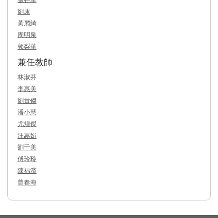
劉康
黃麗綺
周明泉
郭梨華
兼任教師
林淑芬
李惠美
劉貴傑
潘小慧
尤煌傑
汪惠娟
劉千美
傅玲玲
陳福濱
曾春海