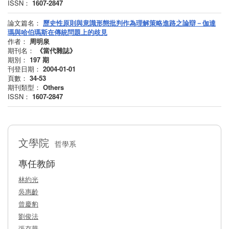
ISSN：
1607-2847
論文篇名：
歷史性原則與意識形態批判作為理解策略進路之論辯－伽達
瑪與哈伯瑪斯在傳統問題上的歧見
作者：
周明泉
期刊名：
《當代雜誌》
期別：
197
期
刊登日期：
2004-01-01
頁數：
34-53
期刊類型：
Others
ISSN：
1607-2847
文學院
哲學系
專任教師
林約光
吳惠齡
曾慶豹
劉俊法
張存華