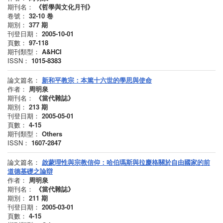
期刊名：
《哲學與文化月刊》
卷號：
32-10
卷
期別：
377
期
刊登日期：
2005-10-01
頁數：
97-118
期刊類型：
A&HCI
ISSN：
1015-8383
論文篇名：
新和平教宗：本篤十六世的學思與使命
作者：
周明泉
期刊名：
《當代雜誌》
期別：
213
期
刊登日期：
2005-05-01
頁數：
4-15
期刊類型：
Others
ISSN：
1607-2847
論文篇名：
啟蒙理性與宗教信仰：哈伯瑪斯與拉慶格關於自由國家的前
道德基礎之論辯
作者：
周明泉
期刊名：
《當代雜誌》
期別：
211
期
刊登日期：
2005-03-01
頁數：
4-15