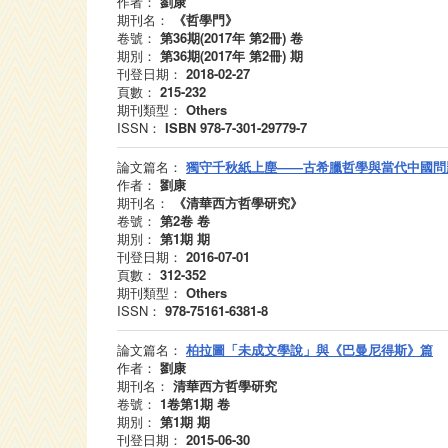
作者：
劉康
期刊名：
《哲學門》
卷號：
第36期(2017年 第2冊)
卷
期別：
第36期(2017年 第2冊)
期
刊登日期：
2018-02-27
頁數：
215-232
期刊類型：
Others
ISSN：
ISBN 978-7-301-29779-7
論文篇名：
獨守千秋紙上塵——古希臘哲學與當代中國問
作者：
劉康
期刊名：
《清華西方哲學研究》
卷號：
第2卷
卷
期別：
第1期
期
刊登日期：
2016-07-01
頁數：
312-352
期刊類型：
Others
ISSN：
978-75161-6381-8
論文篇名：
柏拉圖「未成文學說」與《巴曼尼得斯》篇
作者：
劉康
期刊名：
清華西方哲學研究
卷號：
1卷第1期
卷
期別：
第1期
期
刊登日期：
2015-06-30