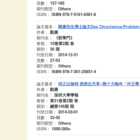
頁數：
157-185
期刊類型：
Others
ISSN：
ISBN 978-7-5161-6381-8
論文篇名：
陳康先生博士論文Das Chrorismos-Problem be
作者：
劉康
期刊名：
《哲學門》
卷號：
15卷第2期
卷
期別：
30
期
刊登日期：
2014-12-31
頁數：
27-53
期刊類型：
Others
ISSN：
ISBN 978-7-301-25851-4
論文篇名：
待之以無待 悠悠任天常--熊十力晚年「外王
作者：
劉康
期刊名：
深圳大學學報
卷號：
第31卷第2期
卷
期別：
總第146期
期
刊登日期：
2014-03-01
頁數：
33-42
期刊類型：
Others
ISSN：
1000-260x