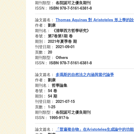
期刊類型：
各院認可之優良期刊
ISSN：
ISBN 978-7-5161-6381-8
論文篇名：
Thomas Aquinas 對 Aristotel
作者：
劉康
期刊名：
《清華西方哲學研究》
卷號：
第7卷第1期
卷
期別：
2021年夏季卷
期
刊登日期：
2021-09-01
頁數：
20
期刊類型：
Others
ISSN：
ISBN 978-7-5161-6381-8
論文篇名：
多瑪斯的自然法之內涵與當代論爭
作者：
劉康
期刊名：
哲學論集
卷號：
54
卷
期別：
54
期
刊登日期：
2021-07-15
頁數：
1-25
期刊類型：
各院認可之優良期刊
ISSN：
1995-917-b
論文篇名：
「普遍複合物」在Aristoteles生成論中的功