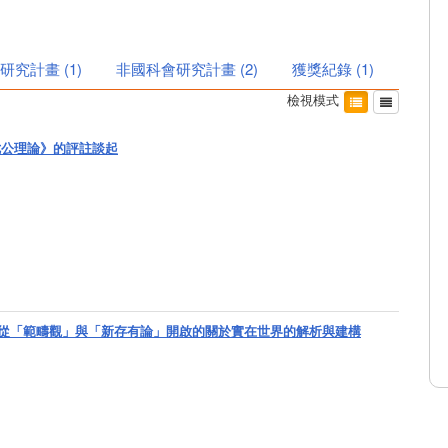
研究計畫
(
1
)
非國科會研究計畫
(
2
)
獲獎紀錄
(
1
)
檢視模式
《七公理論》的評註談起
ie的創新——從「範疇觀」與「新存有論」開啟的關於實在世界的解析與建構