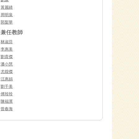
黃麗綺
周明泉
郭梨華
兼任教師
林淑芬
李惠美
劉貴傑
潘小慧
尤煌傑
汪惠娟
劉千美
傅玲玲
陳福濱
曾春海