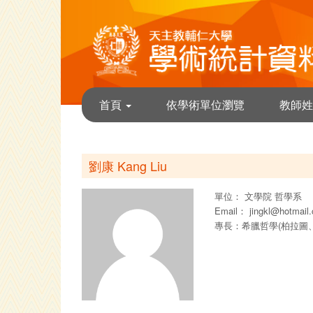
首頁
依學術單位瀏覽
教師姓
劉康 Kang Liu
單位：
文學院
哲學系
Email：
jingkl@hotmail
專長：希臘哲學(柏拉圖