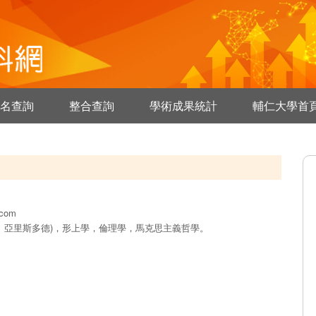
名查詢
整合查詢
學術成果統計
輔仁大學首
.com
、亞里斯多德)，形上學，倫理學，馬克思主義哲學。