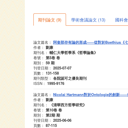
期刊論文
(
9
)
學術會議論文
(
13
)
國科會
論文篇名：
阿奎那存有論的形成——從對於Boethius
作者：
劉康
期刊名：
輔仁大學哲學系《哲學論集》
卷號：
第5卷
卷
期別：
59
期
刊登日期：
2025-07-07
頁數：
131-158
期刊類型：
各院認可之優良期刊
ISSN：
1995-9176
論文篇名：
Nicolai Hartmann對於Ontolog
作者：
劉康
期刊名：
《清華西方哲學研究》
卷號：
第10卷
卷
期別：
第2期
期
刊登日期：
2025-06-06
頁數：
87-115