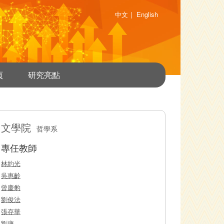
中文
|
English
頁
研究亮點
文學院
哲學系
專任教師
林約光
吳惠齡
曾慶豹
劉俊法
張存華
劉康