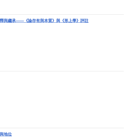
es 形上學的詮釋與繼承——《論存有與本質》與《形上學》評註
能與地位