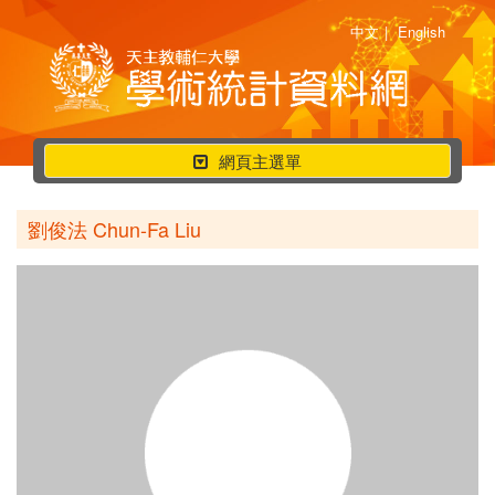
中文
|
English
行
網頁主選單
動
選
劉俊法 Chun-Fa Liu
單