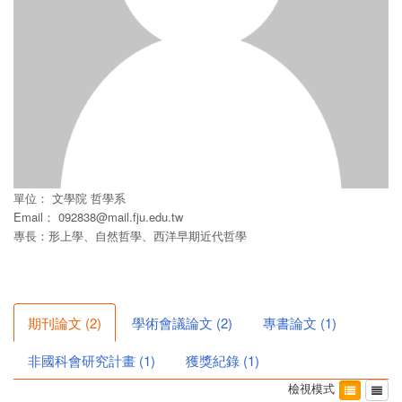
單位：
文學院
哲學系
Email：
092838@mail.fju.edu.tw
專長：形上學、自然哲學、西洋早期近代哲學
期刊論文
(
2
)
學術會議論文
(
2
)
專書論文
(
1
)
非國科會研究計畫
(
1
)
獲獎紀錄
(
1
)
檢視模式