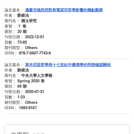
論文篇名：
邁蒙尼德思想對斯賓諾莎哲學影響的幾點觀察
作者：
劉俊法
期刊名：
猶太研究
卷號：
？
卷
期別：
20
期
刊登日期：
2022-12-01
頁數：
73-85
期刊類型：
Others
ISSN：
978-7-5607-7743-6
論文篇名：
萊布尼茲哲學與十七世紀中國儒學的旁證確認關係
作者：
劉俊法
期刊名：
中央大學人文學報
卷號：
Spring 2020
卷
期別：
69
期
刊登日期：
2020-07-31
頁數：
1-33
期刊類型：
Others
ISSN：
1993-9167