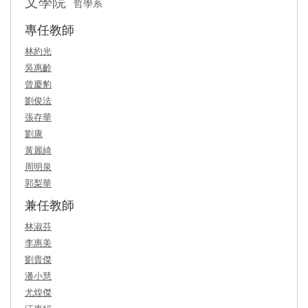
文學院
哲學系
專任教師
林約光
吳惠齡
曾慶豹
劉俊法
張存華
劉康
黃麗綺
周明泉
郭梨華
兼任教師
林淑芬
李惠美
劉貴傑
潘小慧
尤煌傑