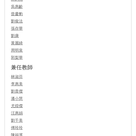
吳惠齡
曾慶豹
劉俊法
張存華
劉康
黃麗綺
周明泉
郭梨華
兼任教師
林淑芬
李惠美
劉貴傑
潘小慧
尤煌傑
汪惠娟
劉千美
傅玲玲
陳福濱