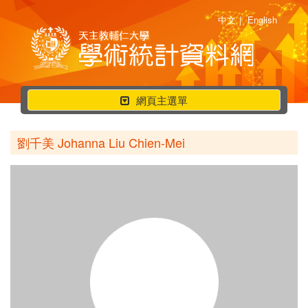
中文
|
English
行
網頁主選單
動
選
劉千美 Johanna Liu Chien-Mei
單