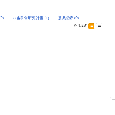
(
2
)
非國科會研究計畫
(
1
)
獲獎紀錄
(
9
)
檢視模式