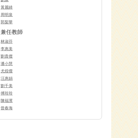
黃麗綺
周明泉
郭梨華
兼任教師
林淑芬
李惠美
劉貴傑
潘小慧
尤煌傑
汪惠娟
劉千美
傅玲玲
陳福濱
曾春海