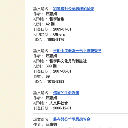
論文篇名：
劉逢祿對公羊義理的闡發
作者：
汪惠娟
期刊名：
哲學論集
期別：
42
期
刊登日期：
2009-07-01
期刊類型：
Others
ISSN：
1995-9176
論文篇名：
王船山道器為一形上思想管見
作者：
汪惠娟
期刊名：
哲學與文化月刊雜誌社
期別：
399
期
刊登日期：
2007-08-01
頁數：
69
ISSN：
1015-8383
論文篇名：
儒家的生命哲學
作者：
汪惠娟
期刊名：
人文與社會
刊登日期：
2006-12-01
論文篇名：
莊存與公羊學思想管窺
作者：
汪惠娟