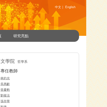
中文
|
English
頁
研究亮點
文學院
哲學系
專任教師
林約光
吳惠齡
曾慶豹
劉俊法
張存華
劉康