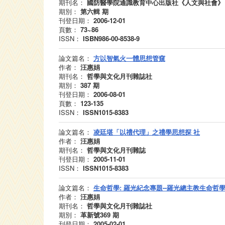
期刊名：
國防醫學院通識教育中心出版社《人文與社會》
期別：
第六輯
期
刊登日期：
2006-12-01
頁數：
73~86
ISSN：
ISBN986-00-8538-9
論文篇名：
方以智氣火一體思想管窺
作者：
汪惠娟
期刊名：
哲學與文化月刊雜誌社
期別：
387
期
刊登日期：
2006-08-01
頁數：
123-135
ISSN：
ISSN1015-8383
論文篇名：
凌廷堪「以禮代理」之禮學思想探 社
作者：
汪惠娟
期刊名：
哲學與文化月刊雜誌
刊登日期：
2005-11-01
ISSN：
ISSN1015-8383
論文篇名：
生命哲學: 羅光紀念專題--羅光總主教生命哲
作者：
汪惠娟
期刊名：
哲學與文化月刊雜誌社
期別：
革新號369
期
刊登日期：
2005-02-01