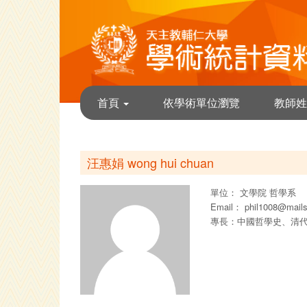
首頁
依學術單位瀏覽
教師姓
汪惠娟 wong hui chuan
單位：
文學院
哲學系
Email：
phil1008@mails
專長：中國哲學史、清