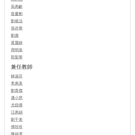
吳惠齡
曾慶豹
劉俊法
張存華
劉康
黃麗綺
周明泉
郭梨華
兼任教師
林淑芬
李惠美
劉貴傑
潘小慧
尤煌傑
汪惠娟
劉千美
傅玲玲
陳福濱