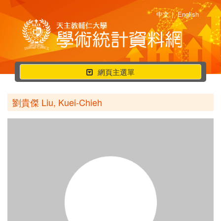
中文
|
English
行
網頁主選單
動
選
劉貴傑 Liu, Kuei-Chieh
單