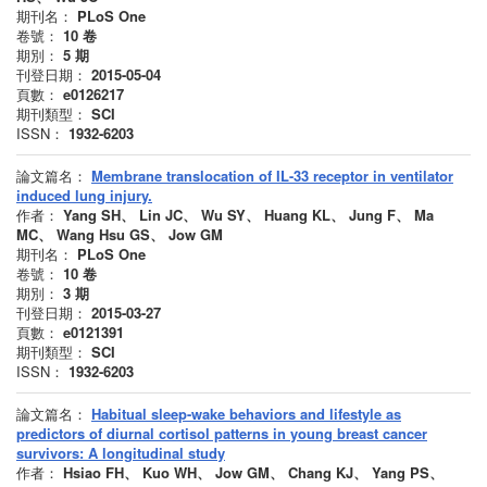
期刊名：
PLoS One
卷號：
10
卷
期別：
5
期
刊登日期：
2015-05-04
頁數：
e0126217
期刊類型：
SCI
ISSN：
1932-6203
論文篇名：
Membrane translocation of IL-33 receptor in ventilator
induced lung injury.
作者：
Yang SH、 Lin JC、 Wu SY、 Huang KL、 Jung F、 Ma
MC、 Wang Hsu GS、 Jow GM
期刊名：
PLoS One
卷號：
10
卷
期別：
3
期
刊登日期：
2015-03-27
頁數：
e0121391
期刊類型：
SCI
ISSN：
1932-6203
論文篇名：
Habitual sleep-wake behaviors and lifestyle as
predictors of diurnal cortisol patterns in young breast cancer
survivors: A longitudinal study
作者：
Hsiao FH、 Kuo WH、 Jow GM、 Chang KJ、 Yang PS、