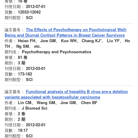
卷號：
18
卷
刊登日期：
2012-07-01
頁數：
12033-12042
期刊類型：
SCI
論文篇名：
The Effects of Psychotherapy on Psychological Well-
Being and Diurnal Cortisol Patterns in Breast Cancer Survivors
作者：
Hsiao FH、 Jow GM、 Kuo WH、 Chang KJ*、 Liu YF、 Ho
TH 、 Ng SM、 etc.
期刊名：
Psychotherapy and Psychosomatics
卷號：
81
卷
期別：
3
期
刊登日期：
2012-03-01
頁數：
173-182
期刊類型：
SCI
論文篇名：
Functional analysis of hepatitis B virus pre-s deletion
variants associated with hepatocellular carcinoma
作者：
Lin CM、 Wang GM、 Jow GM、 Chen BF
期刊名：
J Biomed Sci
卷號：
2
卷
期別：
2
期
刊登日期：
2012-02-01
頁數：
19:17
期刊類型：
SCI