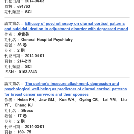
刊登日期：
2014-04-03
頁數：
e91763
期刊類型：
SCI
論文篇名：
Efficacy of psychotherapy on diurnal cortisol patterns
and suicidal ideation in adjustment disorder with depressed mood
作者：
卓貴美
期刊名：
General Hospital Psychiatry
卷號：
36
卷
期別：
2
期
刊登日期：
2014-04-01
頁數：
214-219
期刊類型：
SCI
ISSN：
0163-8343
論文篇名：
The partner's insecure attachment, depression and
psychological well-being as predictors of diurnal cortisol patterns
for breast cancer survivors and their spouses
作者：
Hsiao FH、 Jow GM、 Kuo WH、 Gyabg CS、 Lai YM、 Liu
YF、 Chang KJ
期刊名：
Stress
卷號：
17
卷
期別：
2
期
刊登日期：
2014-03-01
頁數：
169-175