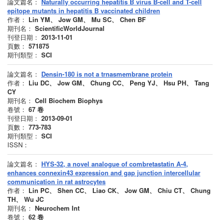
論文篇名：
Naturally occurring hepatitis B virus B-cell and T-cell
epitope mutants in hepatitis B vaccinated children
作者：
Lin YM、 Jow GM、 Mu SC、 Chen BF
期刊名：
ScientificWorldJournal
刊登日期：
2013-11-01
頁數：
571875
期刊類型：
SCI
論文篇名：
Densin-180 is not a trnasmembrane protein
作者：
Liu DC、 Jow GM、 Chung CC、 Peng YJ、 Hsu PH、 Tang
CY
期刊名：
Cell Biochem Biophys
卷號：
67
卷
刊登日期：
2013-09-01
頁數：
773-783
期刊類型：
SCI
ISSN：
論文篇名：
HYS-32, a novel analogue of combretastatin A-4,
enhances connexin43 expression and gap junction intercellular
communication in rat astrocytes
作者：
Lin PC、 Shen CC、 Liao CK、 Jow GM、 Chiu CT、 Chung
TH、 Wu JC
期刊名：
Neurochem Int
卷號：
62
卷