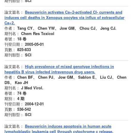
期刊類型：
SCI
論文篇名：
Beauvericin activates Ca+2-activated Cl- currents and
induces cell deaths in Xenopus oocytes via influx of extracellular
Ca+2.
作者：
Tang CY、 Chen YW、 Jow GM、 Chou CJ、 Jeng CJ.
期刊名：
Chem Res Toxicol
卷號：
18
卷
刊登日期：
2005-05-01
頁數：
825-833
期刊類型：
SCI
論文篇名：
High prevalence of mixed genotype infections in
hepatitis B virus infected intravenous drug users.
作者：
Chen BF、 Chen PJ、 Jow GM、 Sablon E、 Liu CJ、 Chen
DS、 Kao JH
期刊名：
J Med Virol.
卷號：
74
卷
期別：
4
期
刊登日期：
2004-12-01
頁數：
536-542
期刊類型：
SCI
論文篇名：
Beauvericin induces apoptosis in human acute
lymphoblastic leukemia cell through cytochrome c release,