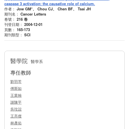
caspase 3 activation: the causative role of calcium.
作者：
Jow GM*、 Chou CJ、 Chen BF、 Tsai JH
期刊名：
Cancer Letters
卷號：
216
卷
刊登日期：
2004-12-01
頁數：
165-173
期刊類型：
SCI
醫學院
醫學系
專任教師
劉羽芩
傅斯如
王業翰
謝陳平
吳玟誼
王亮傑
林彥佑