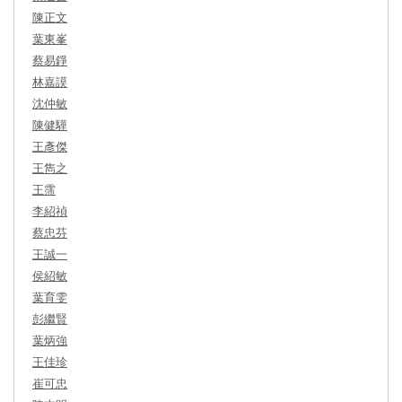
陳正文
葉東峯
蔡易錚
林嘉謨
沈仲敏
陳健驊
王彥傑
王雋之
王霈
李紹禎
蔡忠芬
王誠一
侯紹敏
葉育雯
彭繼賢
葉炳強
王佳珍
崔可忠