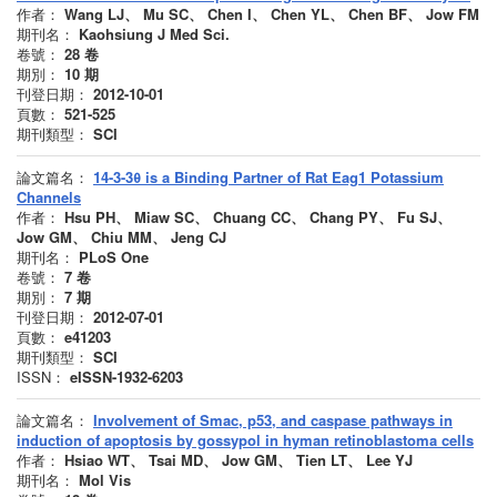
作者：
Wang LJ、 Mu SC、 Chen I、 Chen YL、 Chen BF、 Jow FM
期刊名：
Kaohsiung J Med Sci.
卷號：
28
卷
期別：
10
期
刊登日期：
2012-10-01
頁數：
521-525
期刊類型：
SCI
論文篇名：
14-3-3θ is a Binding Partner of Rat Eag1 Potassium
Channels
作者：
Hsu PH、 Miaw SC、 Chuang CC、 Chang PY、 Fu SJ、
Jow GM、 Chiu MM、 Jeng CJ
期刊名：
PLoS One
卷號：
7
卷
期別：
7
期
刊登日期：
2012-07-01
頁數：
e41203
期刊類型：
SCI
ISSN：
eISSN-1932-6203
論文篇名：
Involvement of Smac, p53, and caspase pathways in
induction of apoptosis by gossypol in hyman retinoblastoma cells
作者：
Hsiao WT、 Tsai MD、 Jow GM、 Tien LT、 Lee YJ
期刊名：
Mol Vis