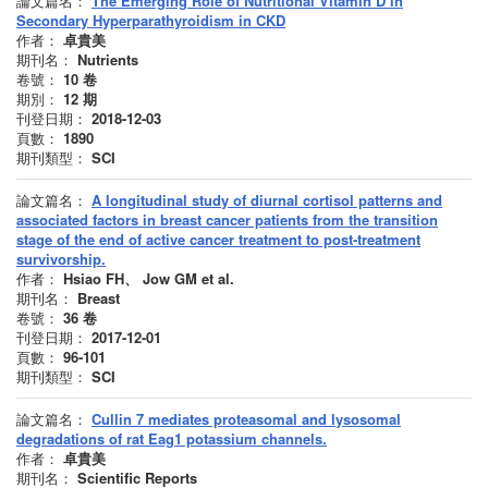
論文篇名：
The Emerging Role of Nutritional Vitamin D in
Secondary Hyperparathyroidism in CKD
作者：
卓貴美
期刊名：
Nutrients
卷號：
10
卷
期別：
12
期
刊登日期：
2018-12-03
頁數：
1890
期刊類型：
SCI
論文篇名：
A longitudinal study of diurnal cortisol patterns and
associated factors in breast cancer patients from the transition
stage of the end of active cancer treatment to post-treatment
survivorship.
作者：
Hsiao FH、 Jow GM et al.
期刊名：
Breast
卷號：
36
卷
刊登日期：
2017-12-01
頁數：
96-101
期刊類型：
SCI
論文篇名：
Cullin 7 mediates proteasomal and lysosomal
degradations of rat Eag1 potassium channels.
作者：
卓貴美
期刊名：
Scientific Reports