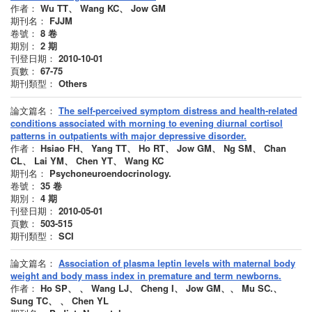
作者：
Wu TT、 Wang KC、 Jow GM
期刊名：
FJJM
卷號：
8
卷
期別：
2
期
刊登日期：
2010-10-01
頁數：
67-75
期刊類型：
Others
論文篇名：
The self-perceived symptom distress and health-related
conditions associated with morning to evening diurnal cortisol
patterns in outpatients with major depressive disorder.
作者：
Hsiao FH、 Yang TT、 Ho RT、 Jow GM、 Ng SM、 Chan
CL、 Lai YM、 Chen YT、 Wang KC
期刊名：
Psychoneuroendocrinology.
卷號：
35
卷
期別：
4
期
刊登日期：
2010-05-01
頁數：
503-515
期刊類型：
SCI
論文篇名：
Association of plasma leptin levels with maternal body
weight and body mass index in premature and term newborns.
作者：
Ho SP、 、 Wang LJ、 Cheng I、 Jow GM、、 Mu SC.、
Sung TC、 、 Chen YL