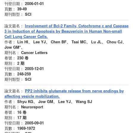
刊登日期：
2006-01-01
頁數：
39-49
期刊類型：
SCI
論文篇名：
Involvement of Bcl-2 Family, Cytochrome c and Caspase
3 in Induction of Apoptosis by Beauvericin in Human Non-small
Cell Lung Cancer Cells.
作者：
Lin HI、 Lee YJ、 Chen BF、 Tsai MC、 Lu JL、 Chou CJ、
Jow GM*、
期刊名：
Cancer Letters
卷號：
230
卷
期別：
2
期
刊登日期：
2005-12-01
頁數：
248-259
期刊類型：
SCI
論文篇名：
PP2 inhibits glutamate release from nerve endings by
affecting vesicle mobilization.
作者：
Shyu KG、 Jow GM、 Lee YJ、 Wang SJ
期刊名：
Neuroreport
卷號：
16
卷
期別：
17
期
刊登日期：
2005-09-01
頁數：
1969-1972