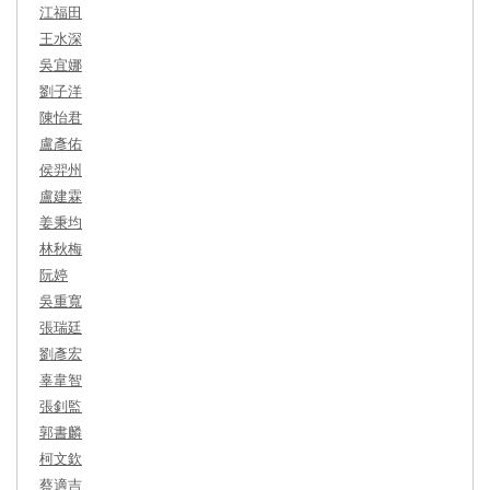
江福田
王水深
吳宜娜
劉子洋
陳怡君
盧彥佑
侯羿州
盧建霖
姜秉均
林秋梅
阮婷
吳重寬
張瑞廷
劉彥宏
辜韋智
張釗監
郭書麟
柯文欽
蔡適吉