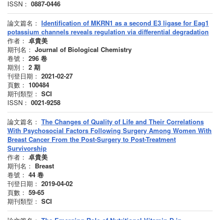
ISSN：
0887-0446
論文篇名：
Identification of MKRN1 as a second E3 ligase for Eag1
potassium channels reveals regulation via differential degradation
作者：
卓貴美
期刊名：
Journal of Biological Chemistry
卷號：
296
卷
期別：
2
期
刊登日期：
2021-02-27
頁數：
100484
期刊類型：
SCI
ISSN：
0021-9258
論文篇名：
The Changes of Quality of Life and Their Correlations
With Psychosocial Factors Following Surgery Among Women With
Breast Cancer From the Post-Surgery to Post-Treatment
Survivorship
作者：
卓貴美
期刊名：
Breast
卷號：
44
卷
刊登日期：
2019-04-02
頁數：
59-65
期刊類型：
SCI