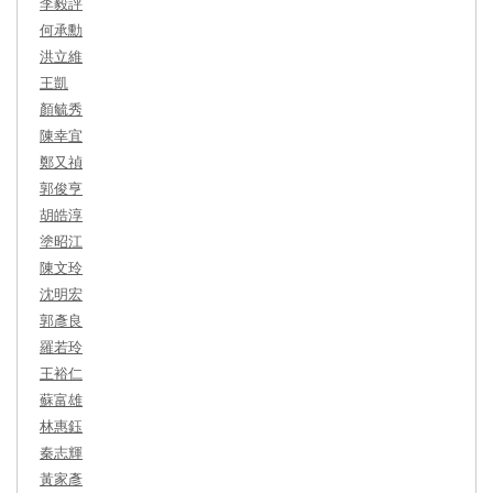
李毅評
何承勳
洪立維
王凱
顏毓秀
陳幸宜
鄭又禎
郭俊亨
胡皓淳
塗昭江
陳文玲
沈明宏
郭彥良
羅若玲
王裕仁
蘇富雄
林惠鈺
秦志輝
黃家彥