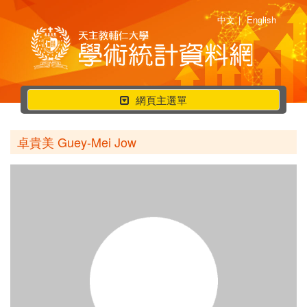
中文
|
English
行
網頁主選單
動
選
卓貴美 Guey-Mei Jow
單