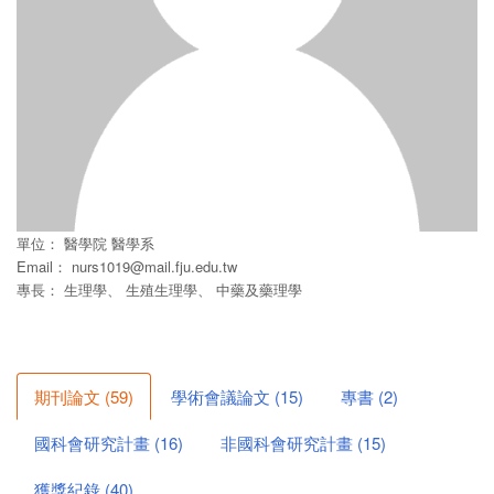
單位：
醫學院
醫學系
Email：
nurs1019@mail.fju.edu.tw
專長： 生理學、 生殖生理學、 中藥及藥理學
期刊論文
(
59
)
學術會議論文
(
15
)
專書
(
2
)
國科會研究計畫
(
16
)
非國科會研究計畫
(
15
)
獲獎紀錄
(
40
)