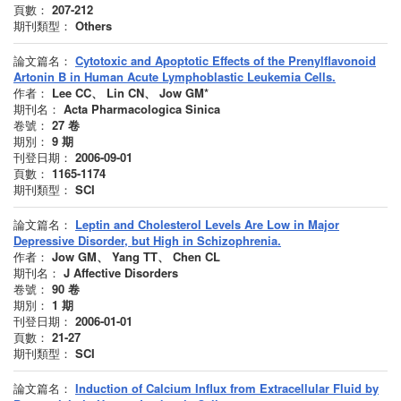
頁數：
207-212
期刊類型：
Others
論文篇名：
Cytotoxic and Apoptotic Effects of the Prenylflavonoid
Artonin B in Human Acute Lymphoblastic Leukemia Cells.
作者：
Lee CC、 Lin CN、 Jow GM*
期刊名：
Acta Pharmacologica Sinica
卷號：
27
卷
期別：
9
期
刊登日期：
2006-09-01
頁數：
1165-1174
期刊類型：
SCI
論文篇名：
Leptin and Cholesterol Levels Are Low in Major
Depressive Disorder, but High in Schizophrenia.
作者：
Jow GM、 Yang TT、 Chen CL
期刊名：
J Affective Disorders
卷號：
90
卷
期別：
1
期
刊登日期：
2006-01-01
頁數：
21-27
期刊類型：
SCI
論文篇名：
Induction of Calcium Influx from Extracellular Fluid by