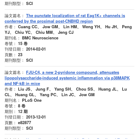
期刊類型：
SCI
論文篇名：
The punctate localization of rat Eag1K+ channels is
conferred by the proximal post-CNBHD region
作者：
Cuang CC、 Jow GM、 Lin HM、 Weng YH、 Hu JH、 Peng
YJ、 Chiu YC、 Chiu MM、 Jeng CJ
期刊名：
BMC Neuroscience
卷號：
15
卷
刊登日期：
2014-02-01
頁數：
23
期刊類型：
SCI
論文篇名：
FJU-C4, a new 2-pyridone compound, attenuates
lipopolysaccharide-induced systemic inflammation via p38MAPK
and NF-kB in mice
作者：
Liu JS、 Jung F、 Yang SH、 Chou SS、 Huang JL、 Lu
CL、 Huang GL、 Yang PC、 Lin JC、 Jow GM
期刊名：
PLoS One
卷號：
8
卷
期別：
12
期
刊登日期：
2013-12-01
頁數：
e82877
期刊類型：
SCI