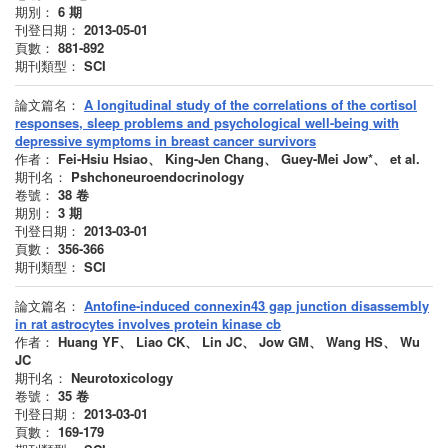
期別：
6
期
刊登日期：
2013-05-01
頁數：
881-892
期刊類型：
SCI
論文篇名：
A longitudinal study of the correlations of the cortisol
responses, sleep problems and psychological well-being with
depressive symptoms in breast cancer survivors
作者：
Fei-Hsiu Hsiao、 King-Jen Chang、 Guey-Mei Jow*、 et al.
期刊名：
Pshchoneuroendocrinology
卷號：
38
卷
期別：
3
期
刊登日期：
2013-03-01
頁數：
356-366
期刊類型：
SCI
論文篇名：
Antofine-induced connexin43 gap junction disassembly
in rat astrocytes involves protein kinase cb
作者：
Huang YF、 Liao CK、 Lin JC、 Jow GM、 Wang HS、 Wu
JC
期刊名：
Neurotoxicology
卷號：
35
卷
刊登日期：
2013-03-01
頁數：
169-179