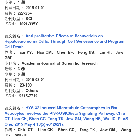
期別：
1
期
刊登日期：
2016-01-01
頁數：
227-234
期刊類型：
SCI
ISSN：
1021-335X
論文篇名：
Anti-prolifertive Effects of Beauvericin on
Hepatocarcinoma Cells: Through Cell Senescence and Program
Cell Death.
作者：
Tsai YY、 Hsu CM、 Chen BF、 Feng NS、 Lin HI、 Jow
GM*
期刊名：
Academia Journal of Scientific Research
卷號：
3
卷
期別：
8
期
刊登日期：
2015-08-01
頁數：
123-130
期刊類型：
Others
ISSN：
2315-7712
論文篇名：
HYS-32-Induced Microtubule Catastrophes in Rat
Astrocytes Involves the PI3K-GSK3beta Signaling Pathway. Chiu
CT, Liao CK, Shen CC, Tang TK, Jow GM, Wang HS, Wu JC. PLoS
One. 2015 May 4;10(5):e0126217.
作者：
Chiu CT、 Liao CK、 Shen CC、 Tang TK、 Jow GM、 Wang
HS、 Wu JC