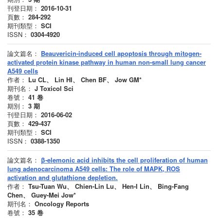
刊登日期：
2016-10-31
頁數：
284-292
期刊類型：
SCI
ISSN：
0304-4920
論文篇名：
Beauvericin-induced cell apoptosis through mitogen-
activated protein kinase pathway in human non-small lung cancer
A549 cells
作者：
Lu CL、 Lin HI、 Chen BF、 Jow GM*
期刊名：
J Toxicol Sci
卷號：
41
卷
期別：
3
期
刊登日期：
2016-06-02
頁數：
429-437
期刊類型：
SCI
ISSN：
0388-1350
論文篇名：
β-elemonic acid inhibits the cell proliferation of human
lung adenocarcinoma A549 cells: The role of MAPK, ROS
activation and glutathione depletion.
作者：
Tsu-Tuan Wu、 Chien-Lin Lu、 Hen-I Lin、 Bing-Fang
Chen、 Guey-Mei Jow*
期刊名：
Oncology Reports
卷號：
35
卷