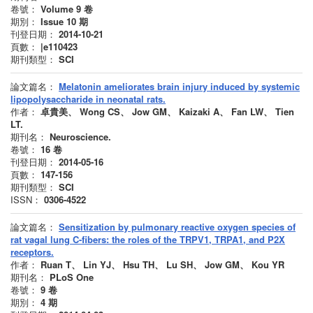
卷號：
Volume 9
卷
期別：
Issue 10
期
刊登日期：
2014-10-21
頁數：
|e110423
期刊類型：
SCI
論文篇名：
Melatonin ameliorates brain injury induced by systemic
lipopolysaccharide in neonatal rats.
作者：
卓貴美、 Wong CS、 Jow GM、 Kaizaki A、 Fan LW、 Tien
LT.
期刊名：
Neuroscience.
卷號：
16
卷
刊登日期：
2014-05-16
頁數：
147-156
期刊類型：
SCI
ISSN：
0306-4522
論文篇名：
Sensitization by pulmonary reactive oxygen species of
rat vagal lung C-fibers: the roles of the TRPV1, TRPA1, and P2X
receptors.
作者：
Ruan T、 Lin YJ、 Hsu TH、 Lu SH、 Jow GM、 Kou YR
期刊名：
PLoS One
卷號：
9
卷
期別：
4
期