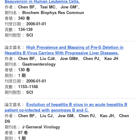
Beauvericin in Human Leukemia Cells.
作者：
Chen BF、 Tsai MC、 Jow GM*、
期刊名：
Biochem Biophys Res Commun
卷號：
340
卷
刊登日期：
2006-01-01
頁數：
134-139
期刊類型：
SCI
論文篇名：
High Prevalence and Mapping of Pre-S Deletion in
Hepatitis B Virus Carriers With Progressive Liver Diseases.
作者：
Chen BF、 Liu CJ#、 Jow GM#、 Chen PJ、 Kao JH
期刊名：
Gastroenterology
卷號：
130
卷
期別：
1
期
刊登日期：
2006-01-01
頁數：
1153–1168
期刊類型：
SCI
論文篇名：
Evolution of hepatitis B virus in an acute hepatitis B
patient co-infected with genotypes B and C.
作者：
Chen BF、 Liu CJ、 Jow GM、 Chen PJ、 Kao JH、 Chen
DS
期刊名：
J Gerneral Virology
卷號：
87
卷
期別：
1
期