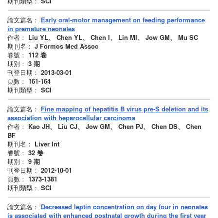
期刊類型：
SCI
論文篇名：
Early oral-motor management on feeding performance
in premature neonates
作者：
Liu YL、 Chen YL、 Chen I、 Lin MI、 Jow GM、 Mu SC
期刊名：
J Formos Med Assoc
卷號：
112
卷
期別：
3
期
刊登日期：
2013-03-01
頁數：
161-164
期刊類型：
SCI
論文篇名：
Fine mapping of hepatitis B virus pre-S deletion and its
association with heparocellular carcinoma
作者：
Kao JH、 Liu CJ、 Jow GM、 Chen PJ、 Chen DS、 Chen
BF
期刊名：
Liver Int
卷號：
32
卷
期別：
9
期
刊登日期：
2012-10-01
頁數：
1373-1381
期刊類型：
SCI
論文篇名：
Decreased leptin concentration on day four in neonates
is associated with enhanced postnatal growth during the first year