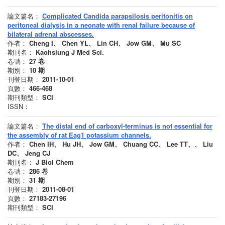
論文篇名：
Complicated Candida parapsilosis peritonitis on
peritoneal dialysis in a neonate with renal failure because of
bilateral adrenal abscesses.
作者：
Cheng I、 Chen YL、 Lin CH、 Jow GM、 Mu SC
期刊名：
Kaohsiung J Med Sci.
卷號：
27
卷
期別：
10
期
刊登日期：
2011-10-01
頁數：
466-468
期刊類型：
SCI
ISSN：
論文篇名：
The distal end of carboxyl-terminus is not essential for
the assembly of rat Eag1 potassium channels.
作者：
Chen IH、 Hu JH、 Jow GM、 Chuang CC、 Lee TT、、 Liu
DC、 Jeng CJ
期刊名：
J Biol Chem
卷號：
286
卷
期別：
31
期
刊登日期：
2011-08-01
頁數：
27183-27196
期刊類型：
SCI