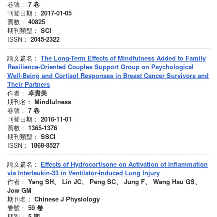
卷號：
7
卷
刊登日期：
2017-01-05
頁數：
40825
期刊類型：
SCI
ISSN：
2045-2322
論文篇名：
The Long-Term Effects of Mindfulness Added to Family
Resilience-Oriented Couples Support Group on Psychological
Well-Being and Cortisol Responses in Breast Cancer Survivors and
Their Partners
作者：
卓貴美
期刊名：
Mindfulness
卷號：
7
卷
刊登日期：
2016-11-01
頁數：
1365-1376
期刊類型：
SSCI
ISSN：
1868-8527
論文篇名：
Effects of Hydrocortisone on Activation of Inflammation
via Interleukin-33 in Ventilator-Induced Lung Injury
作者：
Yang SH、 Lin JC、 Peng SC、 Jung F、 Wang Hsu GS、
Jow GM
期刊名：
Chinese J Physiology
卷號：
59
卷
期別：
5
期