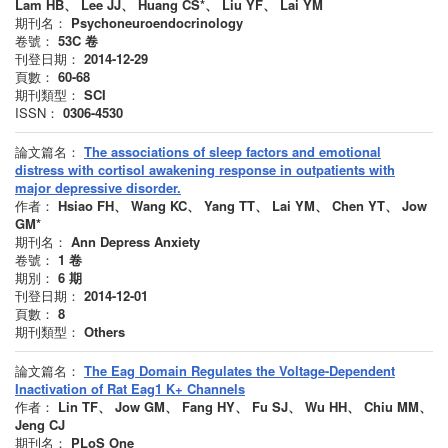
Lam HB、 Lee JJ、 Huang CS*、 Liu YF、 Lai YM
期刊名：
Psychoneuroendocrinology
卷號：
53C
卷
刊登日期：
2014-12-29
頁數：
60-68
期刊類型：
SCI
ISSN：
0306-4530
論文篇名：
The associations of sleep factors and emotional
distress with cortisol awakening response in outpatients with
major depressive disorder.
作者：
Hsiao FH、 Wang KC、 Yang TT、 Lai YM、 Chen YT、 Jow
GM*
期刊名：
Ann Depress Anxiety
卷號：
1
卷
期別：
6
期
刊登日期：
2014-12-01
頁數：
8
期刊類型：
Others
論文篇名：
The Eag Domain Regulates the Voltage-Dependent
Inactivation of Rat Eag1 K+ Channels
作者：
Lin TF、 Jow GM、 Fang HY、 Fu SJ、 Wu HH、 Chiu MM、
Jeng CJ
期刊名：
PLoS One