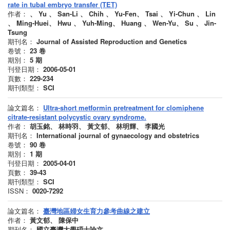
rate in tubal embryo transfer (TET)
作者：
、 Yu 、 San-Li 、 Chih 、 Yu-Fen、 Tsai 、 Yi-Chun 、 Lin
、 Ming-Huei、 Hwu 、 Yuh-Ming、 Huang 、 Wen-Yu、 Su 、 Jin-
Tsung
期刊名：
Journal of Assisted Reproduction and Genetics
卷號：
23
卷
期別：
5
期
刊登日期：
2006-05-01
頁數：
229-234
期刊類型：
SCI
論文篇名：
Ultra-short metformin pretreatment for clomiphene
citrate-resistant polycystic ovary syndrome.
作者：
胡玉銘、 林時羽、 黃文郁、 林明輝、 李國光
期刊名：
International journal of gynaecology and obstetrics
卷號：
90
卷
期別：
1
期
刊登日期：
2005-04-01
頁數：
39-43
期刊類型：
SCI
ISSN：
0020-7292
論文篇名：
臺灣地區婦女生育力參考曲線之建立
作者：
黃文郁、 陳保中
期刊名：
國立臺灣大學碩士論文