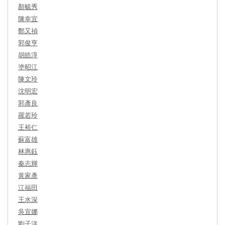
顏毓秀
陳幸宜
鄭又禎
郭俊亨
胡皓淳
塗昭江
陳文玲
沈明宏
郭彥良
羅若玲
王裕仁
蘇富雄
林惠鈺
秦志輝
黃家彥
江福田
王水深
吳宜娜
劉子洋