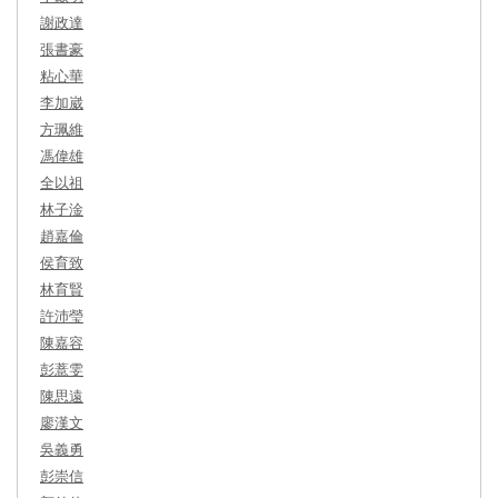
謝政達
張書豪
粘心華
李加崴
方珮維
馮偉雄
全以祖
林子淦
趙嘉倫
侯育致
林育賢
許沛瑩
陳嘉容
彭薏雯
陳思遠
廖漢文
吳義勇
彭崇信