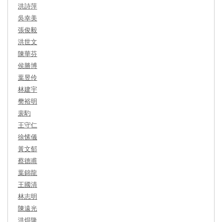
洪詩萍
吳幸美
張俊毅
洪世文
陳華芬
侯勝博
葉昱伶
林建宇
樊裕明
裴馰
王守仁
徐愫儀
黃文郁
蔡德甫
葉錦龍
王國清
林志明
陳遠光
洪焜隆