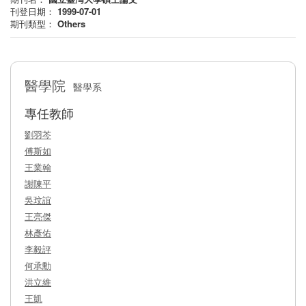
刊登日期：
1999-07-01
期刊類型：
Others
醫學院
醫學系
專任教師
劉羽芩
傅斯如
王業翰
謝陳平
吳玟誼
王亮傑
林彥佑
李毅評
何承勳
洪立維
王凱