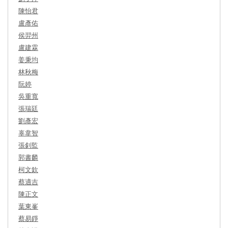
陳怡君
盧彥佑
侯羿州
盧建霖
姜秉均
林秋梅
阮婷
吳重寬
張瑞廷
劉彥宏
辜韋智
張釗監
郭書麟
柯文欽
蔡適吉
陳正文
葉東峯
蔡易錚