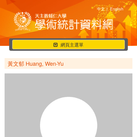
中文
|
English
行
網頁主選單
動
選
黃文郁 Huang, Wen-Yu
單