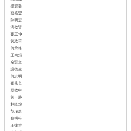
楊賢馨
蔡裕豐
陳明宏
洪敬賢
張正坤
黃政華
何承峰
王南焜
余豎文
謝德生
何志明
張燕良
夏效中
黃一勝
林隆煌
胡瑞庭
蔡明松
王拔群