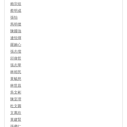
賴宗炫
蔡明成
張怡
馬明傑
陳國強
連恒煇
羅婉心
張志儒
邱偉哲
張志華
林裕民
黃毓慈
林世昌
吳文彬
陳至理
杜文圓
文萬欣
黃建賢
張繼仁