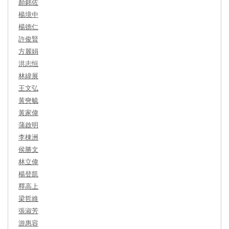
顏銘佐
楊境中
楊德仁
許俊賢
方麗娟
洪志恒
林緯展
王文弘
黃奭毓
黃家偉
蒲啟明
李棟洲
侯勝文
林立偉
楊登凱
釋高上
梁哲維
張淑芳
游惠容