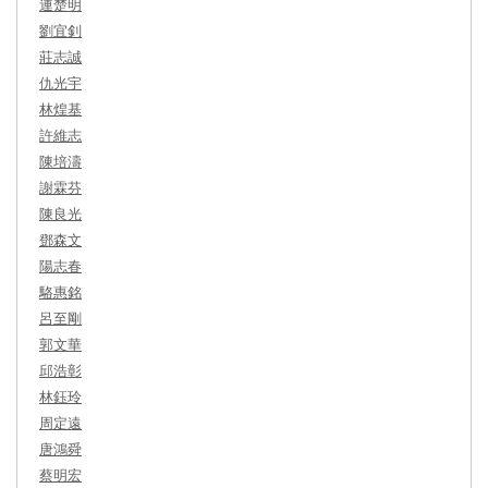
連楚明
劉宜釗
莊志誠
仇光宇
林煌基
許維志
陳培濤
謝霖芬
陳良光
鄧森文
陽志春
駱惠銘
呂至剛
郭文華
邱浩彰
林鈺玲
周定遠
唐鴻舜
蔡明宏