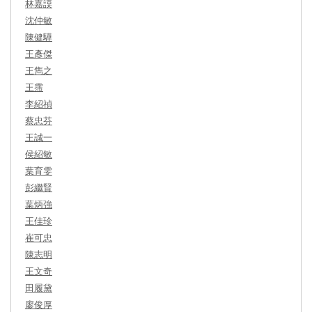
林嘉謨
沈仲敏
陳健驊
王彥傑
王雋之
王霈
李紹禎
蔡忠芬
王誠一
侯紹敏
葉育雯
彭繼賢
葉炳強
王佳珍
崔可忠
陳志明
王文奇
田履黛
廖俊厚