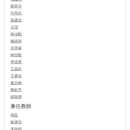
鄭翠芬
司馬忠
葉建宏
王琨
林佳勳
穆淑琪
洪啓峯
林恒毅
李憶菁
王嘉銓
王素珍
盧志峰
陳彬芳
鍾敦輝
兼任教師
周延
蘇彥伯
李啟明