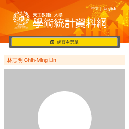
中文
|
English
行
網頁主選單
動
選
林志明 Chih-Ming Lin
單