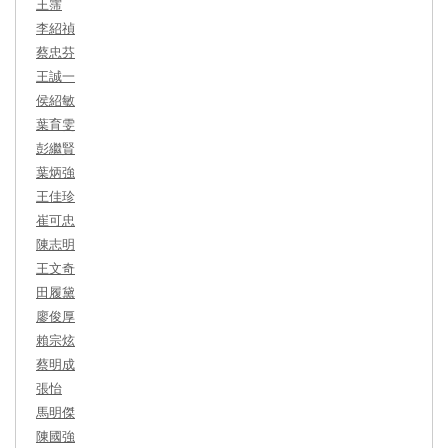
王霈
李紹禎
蔡忠芬
王誠一
侯紹敏
葉育雯
彭繼賢
葉炳強
王佳珍
崔可忠
陳志明
王文奇
田履黛
廖俊厚
賴宗炫
蔡明成
張怡
馬明傑
陳國強