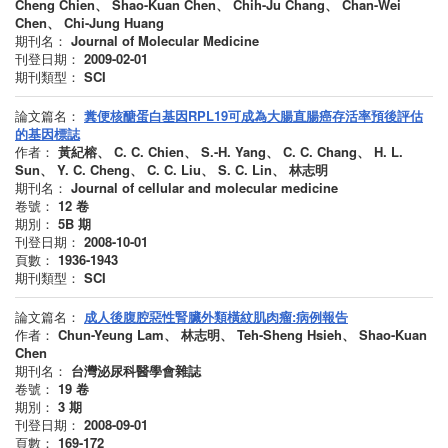
Cheng Chien、 Shao-Kuan Chen、 Chih-Ju Chang、 Chan-Wei
Chen、 Chi-Jung Huang
期刊名：
Journal of Molecular Medicine
刊登日期：
2009-02-01
期刊類型：
SCI
論文篇名：
糞便核醣蛋白基因RPL19可成為大腸直腸癌存活率預後評估
的基因標誌
作者：
黃紀榕、 C. C. Chien、 S.-H. Yang、 C. C. Chang、 H. L.
Sun、 Y. C. Cheng、 C. C. Liu、 S. C. Lin、 林志明
期刊名：
Journal of cellular and molecular medicine
卷號：
12
卷
期別：
5B
期
刊登日期：
2008-10-01
頁數：
1936-1943
期刊類型：
SCI
論文篇名：
成人後腹腔惡性腎臟外類橫紋肌肉瘤:病例報告
作者：
Chun-Yeung Lam、 林志明、 Teh-Sheng Hsieh、 Shao-Kuan
Chen
期刊名：
台灣泌尿科醫學會雜誌
卷號：
19
卷
期別：
3
期
刊登日期：
2008-09-01
頁數：
169-172