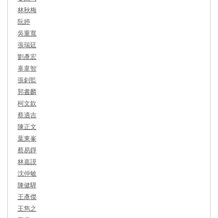
林秋梅
阮婷
吳重寬
張瑞廷
劉彥宏
辜韋智
張釗監
郭書麟
柯文欽
蔡適吉
陳正文
葉東峯
蔡易錚
林嘉謨
沈仲敏
陳健驊
王彥傑
王雋之