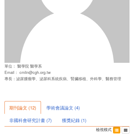
單位：
醫學院
醫學系
Email：
cmlin@cgh.org.tw
專長：泌尿腫瘤學、泌尿科系統疾病、腎臟移植、外科學、醫務管理
期刊論文
(
12
)
學術會議論文
(
4
)
非國科會研究計畫
(
7
)
獲獎紀錄
(
1
)
檢視模式