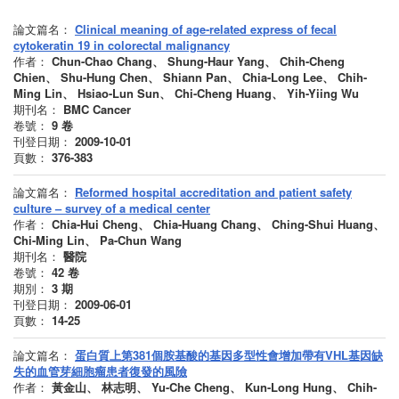
論文篇名：
Clinical meaning of age-related express of fecal
cytokeratin 19 in colorectal malignancy
作者：
Chun-Chao Chang、 Shung-Haur Yang、 Chih-Cheng
Chien、 Shu-Hung Chen、 Shiann Pan、 Chia-Long Lee、 Chih-
Ming Lin、 Hsiao-Lun Sun、 Chi-Cheng Huang、 Yih-Yiing Wu
期刊名：
BMC Cancer
卷號：
9
卷
刊登日期：
2009-10-01
頁數：
376-383
論文篇名：
Reformed hospital accreditation and patient safety
culture – survey of a medical center
作者：
Chia-Hui Cheng、 Chia-Huang Chang、 Ching-Shui Huang、
Chi-Ming Lin、 Pa-Chun Wang
期刊名：
醫院
卷號：
42
卷
期別：
3
期
刊登日期：
2009-06-01
頁數：
14-25
論文篇名：
蛋白質上第381個胺基酸的基因多型性會增加帶有VHL基因缺
失的血管芽細胞瘤患者復發的風險
作者：
黃金山、 林志明、 Yu-Che Cheng、 Kun-Long Hung、 Chih-