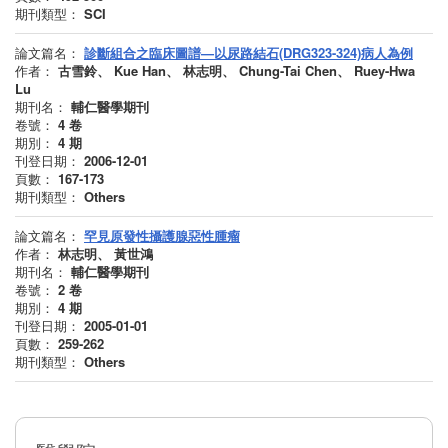
期刊類型：
SCI
論文篇名：
診斷組合之臨床圖譜—以尿路結石(DRG323-324)病人為例
作者：
古雪鈴、 Kue Han、 林志明、 Chung-Tai Chen、 Ruey-Hwa
Lu
期刊名：
輔仁醫學期刊
卷號：
4
卷
期別：
4
期
刊登日期：
2006-12-01
頁數：
167-173
期刊類型：
Others
論文篇名：
罕見原發性攝護腺惡性腫瘤
作者：
林志明、 黃世鴻
期刊名：
輔仁醫學期刊
卷號：
2
卷
期別：
4
期
刊登日期：
2005-01-01
頁數：
259-262
期刊類型：
Others