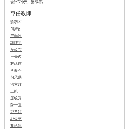
醫學院
醫學系
專任教師
劉羽芩
傅斯如
王業翰
謝陳平
吳玟誼
王亮傑
林彥佑
李毅評
何承勳
洪立維
王凱
顏毓秀
陳幸宜
鄭又禎
郭俊亨
胡皓淳