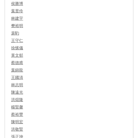
侯勝博
葉昱伶
林建宇
樊裕明
裴馰
王守仁
徐愫儀
黃文郁
蔡德甫
葉錦龍
王國清
林志明
陳遠光
洪焜隆
楊賢馨
蔡裕豐
陳明宏
洪敬賢
張正坤