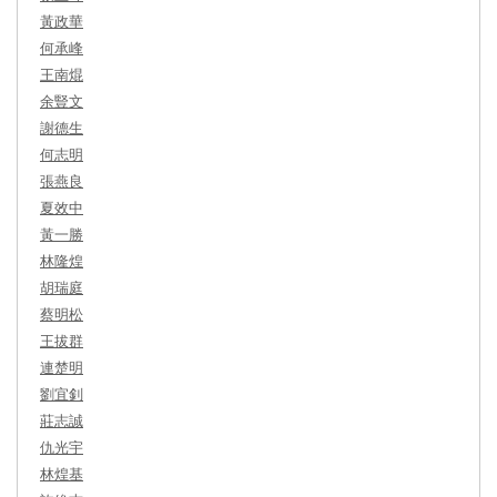
黃政華
何承峰
王南焜
余豎文
謝德生
何志明
張燕良
夏效中
黃一勝
林隆煌
胡瑞庭
蔡明松
王拔群
連楚明
劉宜釗
莊志誠
仇光宇
林煌基