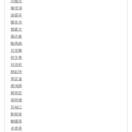
許維志
陳培濤
謝霖芬
陳良光
鄧森文
陽志春
駱惠銘
呂至剛
郭文華
邱浩彰
林鈺玲
周定遠
唐鴻舜
蔡明宏
孫明傑
呂福江
劉樹泉
鄒國英
卓貴美