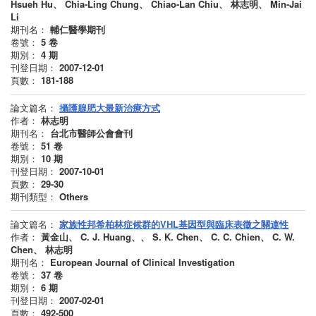
Hsueh Hu、 Chia-Ling Chung、 Chiao-Lan Chiu、 林志明、 Min-Jai
Li
期刊名：
輔仁醫學期刊
卷號：
5
卷
期別：
4
期
刊登日期：
2007-12-01
頁數：
181-188
論文篇名：
攝護腺肥大最新治療方式
作者：
林志明
期刊名：
台北市醫師公會會刊
卷號：
51
卷
期別：
10
期
刊登日期：
2007-10-01
頁數：
29-30
期刊類型：
Others
論文篇名：
家族性邦希柏林症候群的VHL基因型與臨床表徵之關連性
作者：
黃金山、 C. J. Huang、、 S. K. Chen、 C. C. Chien、 C. W.
Chen、 林志明
期刊名：
European Journal of Clinical Investigation
卷號：
37
卷
期別：
6
期
刊登日期：
2007-02-01
頁數：
492-500