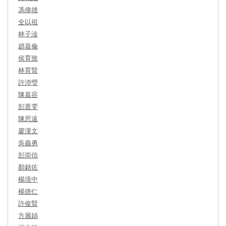
馮偉雄
全以祖
林子淦
趙嘉倫
侯育致
林育賢
許沛瑩
陳嘉容
彭薏雯
陳思遠
廖漢文
吳義勇
彭崇信
顏銘佐
楊境中
楊德仁
許俊賢
方麗娟