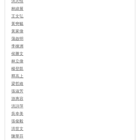
洪志恒
林緯展
王文弘
黃奭毓
黃家偉
蒲啟明
李棟洲
侯勝文
林立偉
楊登凱
釋高上
梁哲維
張淑芳
游惠容
洪詩萍
吳幸美
張俊毅
洪世文
陳華芬