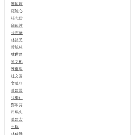
連恒煇
羅婉心
張志儒
邱偉哲
張志華
林裕民
黃毓慈
林世昌
吳文彬
陳至理
杜文圓
文萬欣
黃建賢
張繼仁
鄭翠芬
司馬忠
葉建宏
王琨
林佳勳