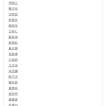
塗昭江
陳文玲
沈明宏
郭彥良
羅若玲
王裕仁
蘇富雄
林惠鈺
秦志輝
黃家彥
江福田
王水深
吳宜娜
劉子洋
陳怡君
盧彥佑
侯羿州
盧建霖
姜秉均