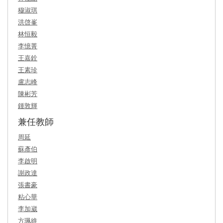
穆淑琪
洪啓峯
林恒毅
李憶菁
王嘉銓
王素珍
盧志峰
陳彬芳
鍾敦輝
兼任教師
周延
蘇彥伯
李啟明
謝政達
張書豪
粘心華
李加崴
方珮維