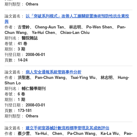
期刊類型：
Others
論文篇名：
以「突破系列模式」改善人工膝關節置換術預防性抗生素投
與
作者：
古雪鈴、 Cheng-Aun Tan、 林志明、 Po-Wen Shen、 Pan-
Chun Wang、 Ya-Hui Chen、 Chiao-Lan Chiu
期刊名：
醫院雜誌
卷號：
41
卷
期別：
3
期
刊登日期：
2008-06-01
頁數：
14-24
論文篇名：
病人安全通報系統管路事件分析
作者：
洪聖惠、 Pan-Chun Wang、 Tsai-Ying Wu、 林志明、 Hung-
Shun Lo
期刊名：
輔仁醫學期刊
卷號：
6
卷
期別：
1
期
刊登日期：
2008-03-01
頁數：
173-181
期刊類型：
Others
論文篇名：
建立手術室器械計數流程標準管理及其成效評估
作者：
蔡少雲、 Ya-Hui、 Chen、 Pa-Chun Wang、 Ka-La Wu、 Pao-