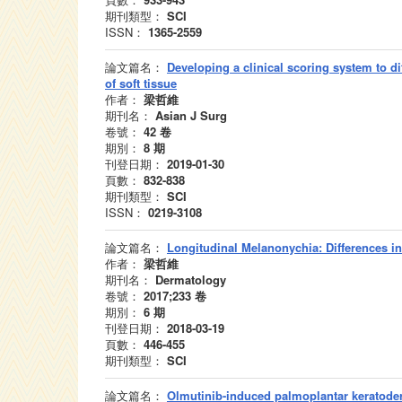
期刊類型：
SCI
ISSN：
1365-2559
論文篇名：
Developing a clinical scoring system to d
of soft tissue
作者：
梁哲維
期刊名：
Asian J Surg
卷號：
42
卷
期別：
8
期
刊登日期：
2019-01-30
頁數：
832-838
期刊類型：
SCI
ISSN：
0219-3108
論文篇名：
Longitudinal Melanonychia: Differences in
作者：
梁哲維
期刊名：
Dermatology
卷號：
2017;233
卷
期別：
6
期
刊登日期：
2018-03-19
頁數：
446-455
期刊類型：
SCI
論文篇名：
Olmutinib-induced palmoplantar keratod