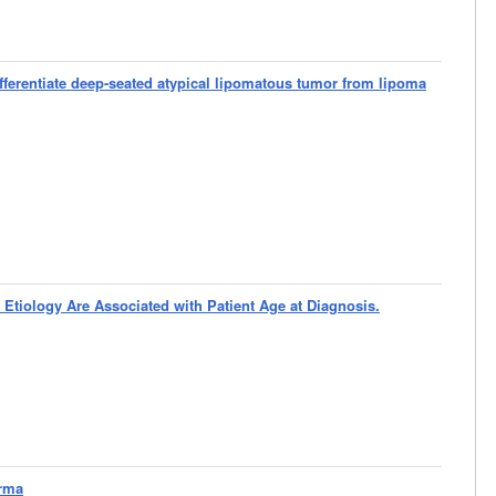
ifferentiate deep-seated atypical lipomatous tumor from lipoma
 Etiology Are Associated with Patient Age at Diagnosis.
erma