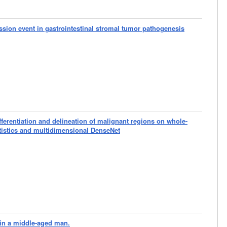
sion event in gastrointestinal stromal tumor pathogenesis
ferentiation and delineation of malignant regions on whole-
atistics and multidimensional DenseNet
 in a middle-aged man.