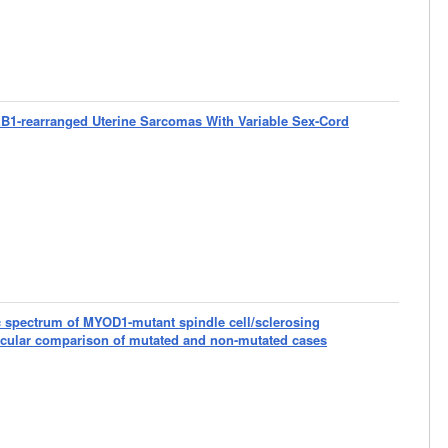
EB1-rearranged Uterine Sarcomas With Variable Sex-Cord
 spectrum of MYOD1-mutant spindle cell/sclerosing
cular comparison of mutated and non-mutated cases