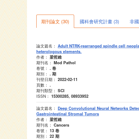
期刊論文
(
30
)
國科會研究計畫
(
3
)
非國
論文篇名：
Adult NTRK-rearranged spindle cell neopla
heterologous elements.
作者：
梁哲維
期刊名：
Mod Pathol
卷號：
.
卷
期別：
.
期
刊登日期：
2022-02-11
頁數：
.
期刊類型：
SCI
ISSN：
15300285, 08933952
論文篇名：
Deep Convolutional Neural Networks Dete
Gastrointestinal Stromal Tumors
作者：
梁哲維
期刊名：
Cancers
卷號：
13
卷
期別：
22
期