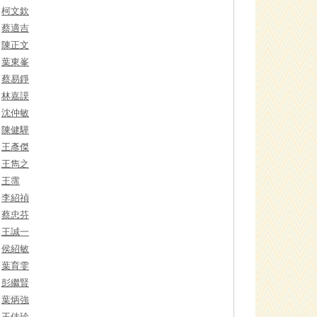
柯文欽
蔡適吉
陳正文
葉東峯
蔡易錚
林嘉謨
沈仲敏
陳健驊
王彥傑
王雋之
王霈
李紹禎
蔡忠芬
王誠一
侯紹敏
葉育雯
彭繼賢
葉炳強
王佳珍