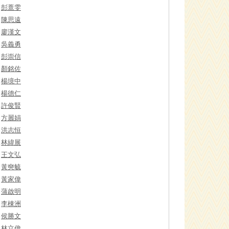
彭薏雯
陳思遠
廖漢文
吳義勇
彭崇信
顏銘佐
楊境中
楊德仁
許俊賢
方麗娟
洪志恒
林緯展
王文弘
黃奭毓
黃家偉
蒲啟明
李棟洲
侯勝文
林立偉