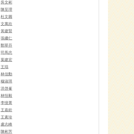
吳文彬
陳至理
杜文圓
文萬欣
黃建賢
張繼仁
鄭翠芬
司馬忠
葉建宏
王琨
林佳勳
穆淑琪
洪啓峯
林恒毅
李憶菁
王嘉銓
王素珍
盧志峰
陳彬芳