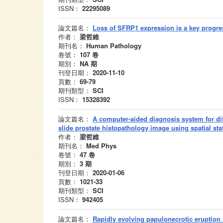
ISSN：
22295089
論文篇名：
Loss of SFRP1 expression is a key progres
作者：
梁哲維
期刊名：
Human Pathology
卷號：
107
卷
期別：
NA
期
刊登日期：
2020-11-10
頁數：
69-79
期刊類型：
SCI
ISSN：
15328392
論文篇名：
A computer-aided diagnosis system for dif
slide prostate histopathology image using spatial st
作者：
梁哲維
期刊名：
Med Phys
卷號：
47
卷
期別：
3
期
刊登日期：
2020-01-06
頁數：
1021-33
期刊類型：
SCI
ISSN：
942405
論文篇名：
Rapidly evolving papulonecrotic eruption