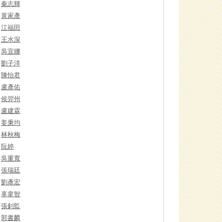
秦志輝
黃家彥
江福田
王水深
吳宜娜
劉子洋
陳怡君
盧彥佑
侯羿州
盧建霖
姜秉均
林秋梅
阮婷
吳重寬
張瑞廷
劉彥宏
辜韋智
張釗監
郭書麟