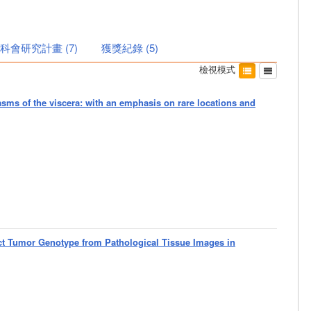
科會研究計畫
(
7
)
獲獎紀錄
(
5
)
檢視模式
sms of the viscera: with an emphasis on rare locations and
ct Tumor Genotype from Pathological Tissue Images in