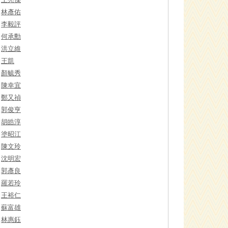
林彥佑
李毅評
何承勳
洪立維
王凱
顏毓秀
陳幸宜
鄭又禎
郭俊亨
胡皓淳
塗昭江
陳文玲
沈明宏
郭彥良
羅若玲
王裕仁
蘇富雄
林惠鈺