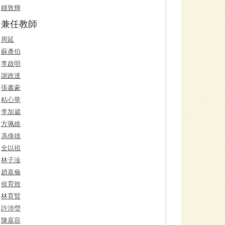
鍾敦輝
兼任教師
周延
蘇彥伯
李啟明
謝政達
張書豪
粘心華
李加崴
方珮維
馮偉雄
全以祖
林子淦
趙嘉倫
侯育致
林育賢
許沛瑩
陳嘉容