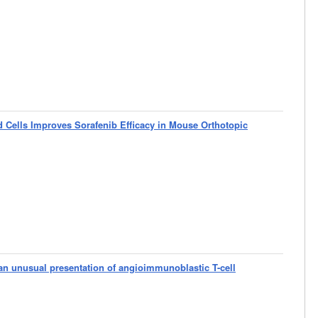
d Cells Improves Sorafenib Efficacy in Mouse Orthotopic
an unusual presentation of angioimmunoblastic T-cell