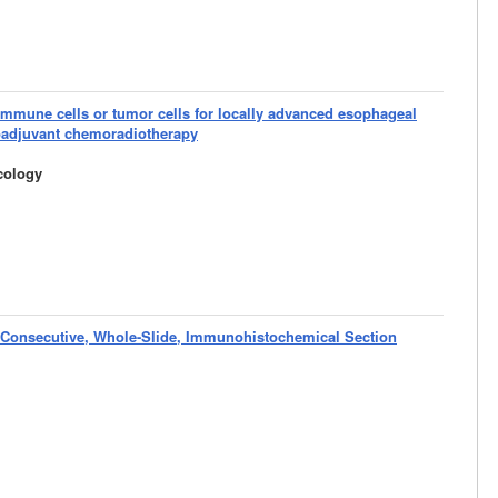
immune cells or tumor cells for locally advanced esophageal
eoadjuvant chemoradiotherapy
cology
f Consecutive, Whole-Slide, Immunohistochemical Section