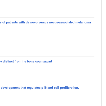
is of patients with de novo versus nevus-associated melanoma
ly distinct from its bone counterpart
 development that regulates p16 and cell proliferation.