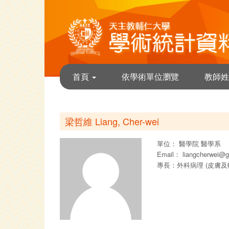
首頁
依學術單位瀏覽
教師姓
梁哲維 Liang, Cher-wei
單位：
醫學院
醫學系
Email：
liangcherwei@
專長：外科病理 (皮膚及