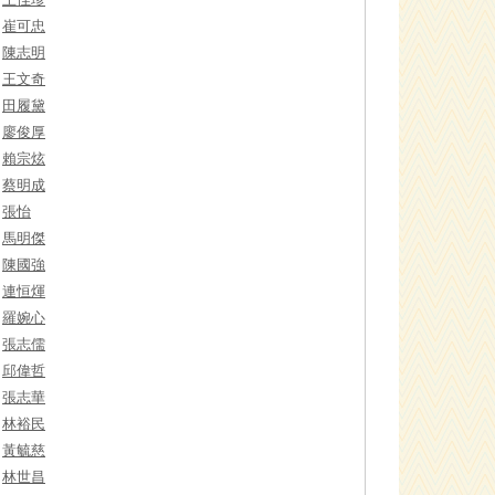
崔可忠
陳志明
王文奇
田履黛
廖俊厚
賴宗炫
蔡明成
張怡
馬明傑
陳國強
連恒煇
羅婉心
張志儒
邱偉哲
張志華
林裕民
黃毓慈
林世昌