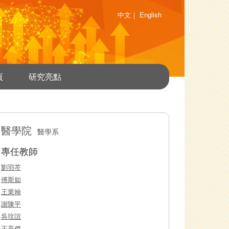
中文
|
English
頁
研究亮點
醫學院
醫學系
專任教師
劉羽芩
傅斯如
王業翰
謝陳平
吳玟誼
王亮傑