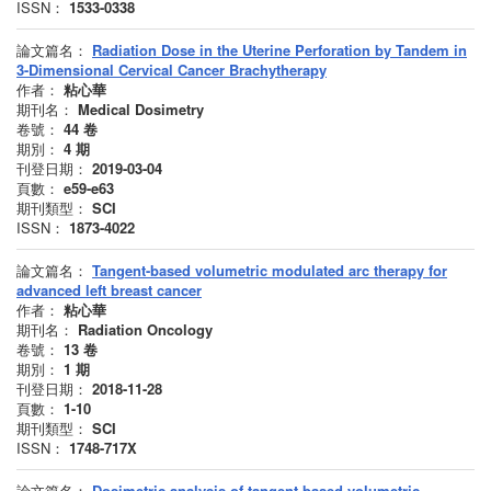
ISSN：
1533-0338
論文篇名：
Radiation Dose in the Uterine Perforation by Tandem in
3-Dimensional Cervical Cancer Brachytherapy
作者：
粘心華
期刊名：
Medical Dosimetry
卷號：
44
卷
期別：
4
期
刊登日期：
2019-03-04
頁數：
e59-e63
期刊類型：
SCI
ISSN：
1873-4022
論文篇名：
Tangent-based volumetric modulated arc therapy for
advanced left breast cancer
作者：
粘心華
期刊名：
Radiation Oncology
卷號：
13
卷
期別：
1
期
刊登日期：
2018-11-28
頁數：
1-10
期刊類型：
SCI
ISSN：
1748-717X
論文篇名：
Dosimetric analysis of tangent-based volumetric