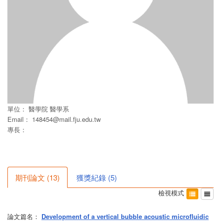
單位：
醫學院
醫學系
Email：
148454@mail.fju.edu.tw
專長：
期刊論文
(
13
)
獲獎紀錄
(
5
)
檢視模式
論文篇名：
Development of a vertical bubble acoustic microfluidic