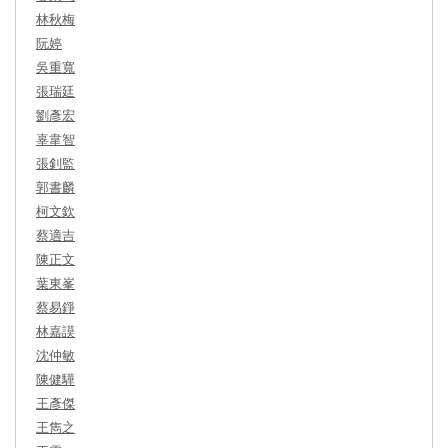
林秋梅
阮婷
吳重寬
張瑞廷
劉彥宏
辜韋智
張釗監
郭書麟
柯文欽
蔡適吉
陳正文
葉東峯
蔡易錚
林嘉謨
沈仲敏
陳健驊
王彥傑
王雋之