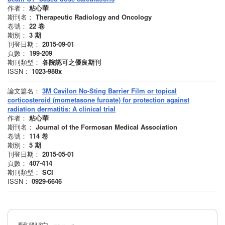
作者：
粘心華
期刊名：
Therapeutic Radiology and Oncology
卷號：
22
卷
期別：
3
期
刊登日期：
2015-09-01
頁數：
199-209
期刊類型：
各院認可之優良期刊
ISSN：
1023-988x
論文篇名：
3M Cavilon No-Sting Barrier Film or topical
corticosteroid (mometasone furoate) for protection against
radiation dermatitis: A clinical trial
作者：
粘心華
期刊名：
Journal of the Formosan Medical Association
卷號：
114
卷
期別：
5
期
刊登日期：
2015-05-01
頁數：
407-414
期刊類型：
SCI
ISSN：
0929-6646