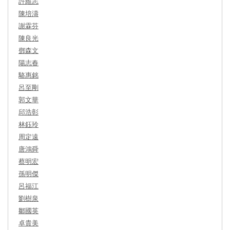
許維志
陳培濤
謝霖芬
陳良光
鄧森文
陽志春
駱惠銘
呂至剛
郭文華
邱浩彰
林鈺玲
周定遠
唐鴻舜
蔡明宏
孫明傑
呂福江
劉樹泉
鄒國英
卓貴美