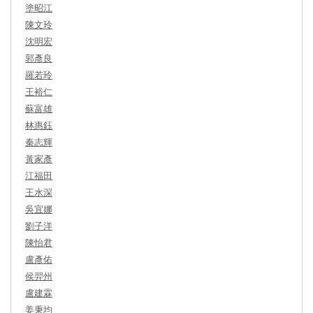
塗昭江
陳文玲
沈明宏
郭彥良
羅若玲
王裕仁
蘇富雄
林惠鈺
秦志輝
黃家彥
江福田
王水深
吳宜娜
劉子洋
陳怡君
盧彥佑
侯羿州
盧建霖
姜秉均