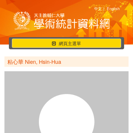
中文
|
English
行
網頁主選單
動
選
粘心華 Nien, Hsin-Hua
單