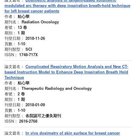
modulated arc therapy with deep inspiration breath-hold technique
for left breast cancer patients
作者：
粘心華
期刊名：
Radiation Oncology
卷號：
13
卷
期別：
1
期
刊登日期：
2018-11-26
頁數：
1-10
期刊類型：
SCI
ISSN：
1748-717X
論文篇名：
Complicated Respiratory Motion Analysis and New CT-
based Instruction Model to Enhance Deep Inspiration Breath Hold
Technique
作者：
粘心華
期刊名：
Therapeutic Radiology and Oncology
卷號：
2
卷
期別：
1
期
刊登日期：
2018-01-09
頁數：
1-10
期刊類型：
各院認可之優良期刊
ISSN：
2616-2768
論文篇名：
In vivo dosimetry of skin surface for breast cancer