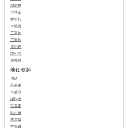
穆淑琪
洪啓峯
林恒毅
李憶菁
王嘉銓
王素珍
盧志峰
陳彬芳
鍾敦輝
兼任教師
周延
蘇彥伯
李啟明
謝政達
張書豪
粘心華
李加崴
方珮維