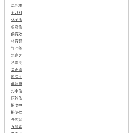
馮偉雄
全以祖
林子淦
趙嘉倫
侯育致
林育賢
許沛瑩
陳嘉容
彭薏雯
陳思遠
廖漢文
吳義勇
彭崇信
顏銘佐
楊境中
楊德仁
許俊賢
方麗娟