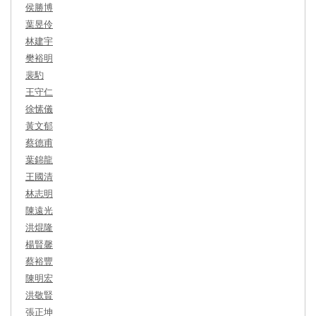
侯勝博
葉昱伶
林建宇
樊裕明
裴馰
王守仁
徐愫儀
黃文郁
蔡德甫
葉錦龍
王國清
林志明
陳遠光
洪焜隆
楊賢馨
蔡裕豐
陳明宏
洪敬賢
張正坤