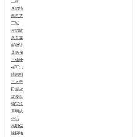
王霈
李紹禎
蔡忠芬
王誠一
侯紹敏
葉育雯
彭繼賢
葉炳強
王佳珍
崔可忠
陳志明
王文奇
田履黛
廖俊厚
賴宗炫
蔡明成
張怡
馬明傑
陳國強