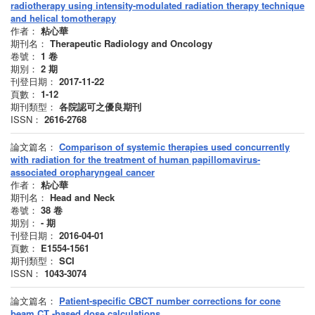
radiotherapy using intensity-modulated radiation therapy technique
and helical tomotherapy
作者：
粘心華
期刊名：
Therapeutic Radiology and Oncology
卷號：
1
卷
期別：
2
期
刊登日期：
2017-11-22
頁數：
1-12
期刊類型：
各院認可之優良期刊
ISSN：
2616-2768
論文篇名：
Comparison of systemic therapies used concurrently
with radiation for the treatment of human papillomavirus-
associated oropharyngeal cancer
作者：
粘心華
期刊名：
Head and Neck
卷號：
38
卷
期別：
-
期
刊登日期：
2016-04-01
頁數：
E1554-1561
期刊類型：
SCI
ISSN：
1043-3074
論文篇名：
Patient-specific CBCT number corrections for cone
beam CT -based dose calculations