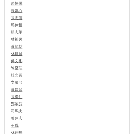
連恒煇
羅婉心
張志儒
邱偉哲
張志華
林裕民
黃毓慈
林世昌
吳文彬
陳至理
杜文圓
文萬欣
黃建賢
張繼仁
鄭翠芬
司馬忠
葉建宏
王琨
林佳勳