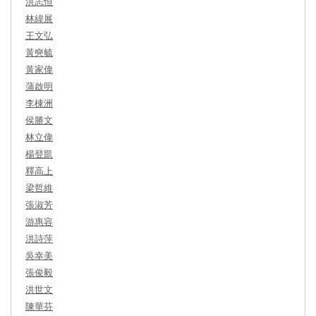
洪志恒
林緯展
王文弘
黃奭毓
黃家偉
蒲啟明
李棟洲
侯勝文
林立偉
楊登凱
釋高上
梁哲維
張淑芳
游惠容
洪詩萍
吳幸美
張俊毅
洪世文
陳華芬