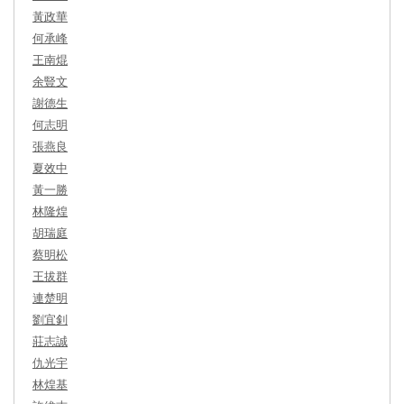
黃政華
何承峰
王南焜
余豎文
謝德生
何志明
張燕良
夏效中
黃一勝
林隆煌
胡瑞庭
蔡明松
王拔群
連楚明
劉宜釗
莊志誠
仇光宇
林煌基