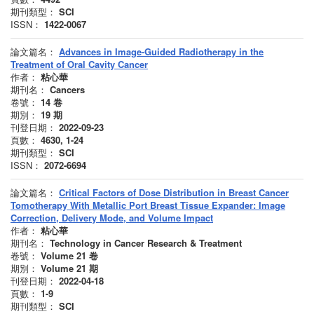
期刊類型：
SCI
ISSN：
1422-0067
論文篇名：
Advances in Image-Guided Radiotherapy in the
Treatment of Oral Cavity Cancer
作者：
粘心華
期刊名：
Cancers
卷號：
14
卷
期別：
19
期
刊登日期：
2022-09-23
頁數：
4630, 1-24
期刊類型：
SCI
ISSN：
2072-6694
論文篇名：
Critical Factors of Dose Distribution in Breast Cancer
Tomotherapy With Metallic Port Breast Tissue Expander: Image
Correction, Delivery Mode, and Volume Impact
作者：
粘心華
期刊名：
Technology in Cancer Research & Treatment
卷號：
Volume 21
卷
期別：
Volume 21
期
刊登日期：
2022-04-18
頁數：
1-9
期刊類型：
SCI