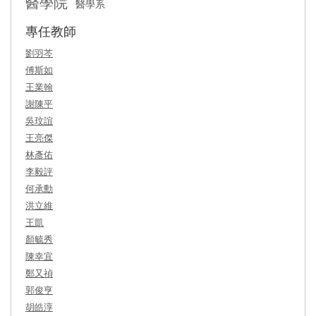
醫學院
醫學系
專任教師
劉羽芩
傅斯如
王業翰
謝陳平
吳玟誼
王亮傑
林彥佑
李毅評
何承勳
洪立維
王凱
顏毓秀
陳幸宜
鄭又禎
郭俊亨
胡皓淳