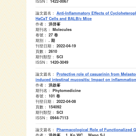
ISSN：
1422-0067
論文篇名：
Anti-Inflammatory Effects of Cycloheterop
HaCaT Cells and BALB/c Mice
作者：
洪啓峯
期刊名：
Molecules
卷號：
27
卷
期別：
.
期
刊登日期：
2022-04-19
頁數：
2610
期刊類型：
SCI
ISSN：
1420-3049
論文篇名：
Protective role of casuarinin from Melas
induced intestinal mucositis: Impact on inflammatio
作者：
洪啟峯
期刊名：
Phytomedicine
卷號：
101
卷
刊登日期：
2022-04-08
頁數：
154092
期刊類型：
SCI
ISSN：
0944-7113
論文篇名：
Pharmacological Role of Functionalized G
作者：
洪啟峯、 1. Ko WC、 Wang SJ