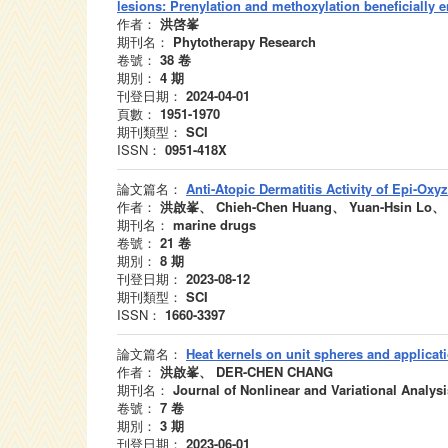
lesions: Prenylation and methoxylation beneficially e
作者：
洪啓峯
期刊名：
Phytotherapy Research
卷號：
38
卷
期別：
4
期
刊登日期：
2024-04-01
頁數：
1951-1970
期刊類型：
SCI
ISSN：
0951-418X
論文篇名：
Anti-Atopic Dermatitis Activity of Epi-Ox
作者：
洪啟峯、 Chieh-Chen Huang、 Yuan-Hsin Lo、 C
期刊名：
marine drugs
卷號：
21
卷
期別：
8
期
刊登日期：
2023-08-12
期刊類型：
SCI
ISSN：
1660-3397
論文篇名：
Heat kernels on unit spheres and applicat
作者：
洪啟峯、 DER-CHEN CHANG
期刊名：
Journal of Nonlinear and Variational Analysi
卷號：
7
卷
期別：
3
期
刊登日期：
2023-06-01