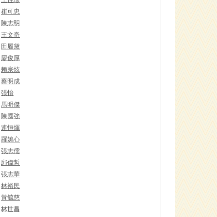
崔可忠
陳志明
王文奇
田履黛
廖俊厚
賴宗炫
蔡明成
張怡
馬明傑
陳國強
連恒煇
羅婉心
張志儒
邱偉哲
張志華
林裕民
黃毓慈
林世昌