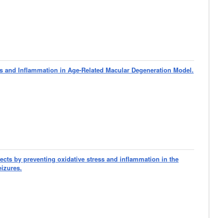
ess and Inflammation in Age-Related Macular Degeneration Model.
fects by preventing oxidative stress and inflammation in the
eizures.