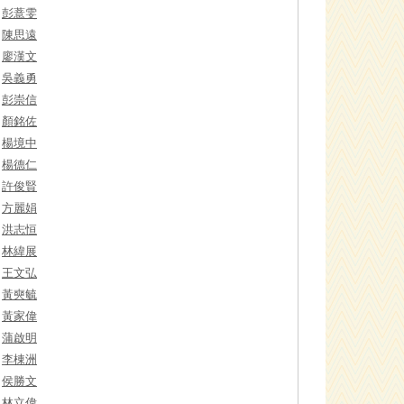
彭薏雯
陳思遠
廖漢文
吳義勇
彭崇信
顏銘佐
楊境中
楊德仁
許俊賢
方麗娟
洪志恒
林緯展
王文弘
黃奭毓
黃家偉
蒲啟明
李棟洲
侯勝文
林立偉