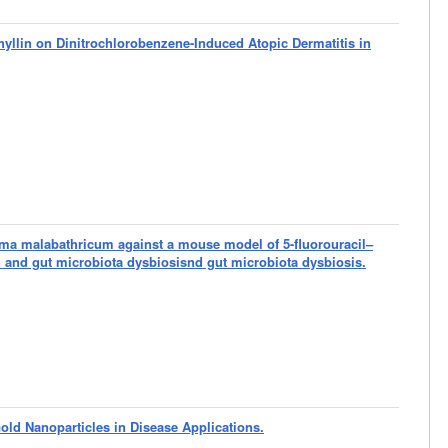
hyllin on Dinitrochlorobenzene-Induced Atopic Dermatitis in
toma malabathricum against a mouse model of 5-fluorouracil–
n and gut microbiota dysbiosisnd gut microbiota dysbiosis.
old Nanoparticles in Disease Applications.