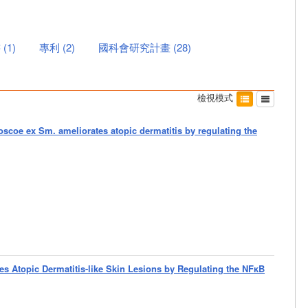
書
(
1
)
專利
(
2
)
國科會研究計畫
(
28
)
檢視模式
scoe ex Sm. ameliorates atopic dermatitis by regulating the
es Atopic Dermatitis-like Skin Lesions by Regulating the NFκB