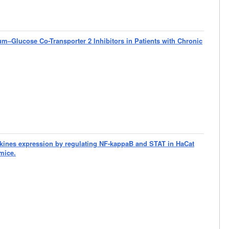
um–Glucose Co-Transporter 2 Inhibitors in Patients with Chronic
kines expression by regulating NF-kappaB and STAT in HaCat
mice.