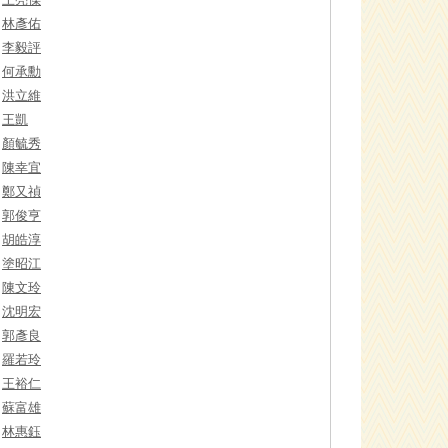
林彥佑
李毅評
何承勳
洪立維
王凱
顏毓秀
陳幸宜
鄭又禎
郭俊亨
胡皓淳
塗昭江
陳文玲
沈明宏
郭彥良
羅若玲
王裕仁
蘇富雄
林惠鈺