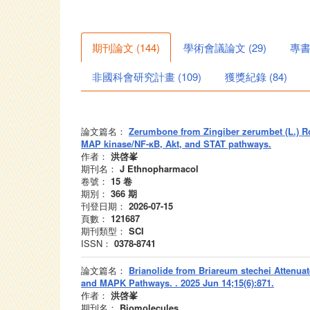
期刊論文
(
144
)
學術會議論文
(
29
)
專
非國科會研究計畫
(
109
)
獲獎紀錄
(
84
)
論文篇名：
Zerumbone from Zingiber zerumbet (L.) Ro
MAP kinase/NF-κB, Akt, and STAT pathways.
作者：
洪啓峯
期刊名：
J Ethnopharmacol
卷號：
15
卷
期別：
366
期
刊登日期：
2026-07-15
頁數：
121687
期刊類型：
SCI
ISSN：
0378-8741
論文篇名：
Brianolide from Briareum stechei Attenuat
and MAPK Pathways. . 2025 Jun 14;15(6):871.
作者：
洪啓峯
期刊名：
Biomolecules