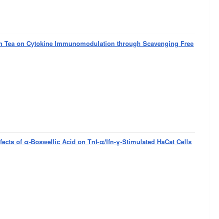
een Tea on Cytokine Immunomodulation through Scavenging Free
ffects of α-Boswellic Acid on Tnf-α/Ifn-γ-Stimulated HaCat Cells