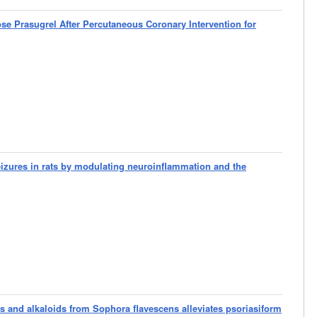
ose Prasugrel After Percutaneous Coronary Intervention for
izures in rats by modulating neuroinflammation and the
ds and alkaloids from Sophora flavescens alleviates psoriasiform