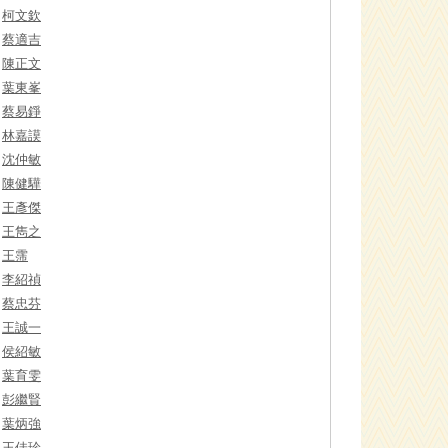
柯文欽
蔡適吉
陳正文
葉東峯
蔡易錚
林嘉謨
沈仲敏
陳健驊
王彥傑
王雋之
王霈
李紹禎
蔡忠芬
王誠一
侯紹敏
葉育雯
彭繼賢
葉炳強
王佳珍