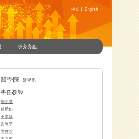
中文
|
English
頁
研究亮點
醫學院
醫學系
專任教師
劉羽芩
傅斯如
王業翰
謝陳平
吳玟誼
王亮傑