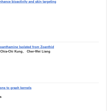
nhance bioactivity and skin targeting
yzoanthamine Isolated from Zoanthid
hia-Chi Kung、 Cher-Wei Liang
ions to graph kernels
s