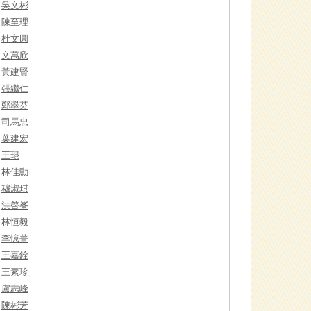
吳文彬
陳至理
杜文圓
文萬欣
黃建賢
張繼仁
鄭翠芬
司馬忠
葉建宏
王琨
林佳勳
穆淑琪
洪啓峯
林恒毅
李憶菁
王嘉銓
王素珍
盧志峰
陳彬芳