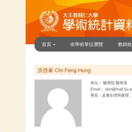
首頁
依學術單位瀏覽
教師姓
洪啓峯 Chi-Feng Hung
單位：
醫學院
醫學系
Email：
skin@mail.fju.e
專長：皮膚生理與藥理