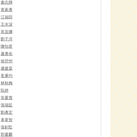
秦志輝
黃家彥
江福田
王水深
吳宜娜
劉子洋
陳怡君
盧彥佑
侯羿州
盧建霖
姜秉均
林秋梅
阮婷
吳重寬
張瑞廷
劉彥宏
辜韋智
張釗監
郭書麟