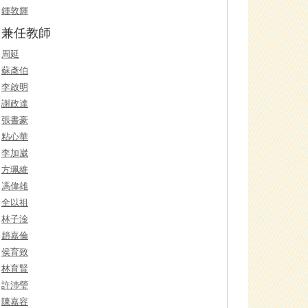
鍾敦輝
兼任教師
周延
蘇彥伯
李啟明
謝政達
張書豪
粘心華
李加崴
方珮維
馮偉雄
全以祖
林子淦
趙嘉倫
侯育致
林育賢
許沛瑩
陳嘉容