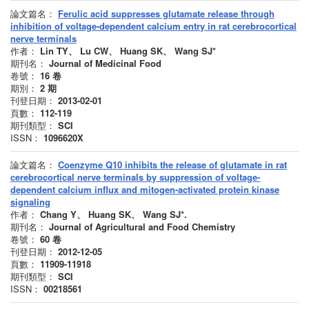
論文篇名：
Ferulic acid suppresses glutamate release through
inhibition of voltage-dependent calcium entry in rat cerebrocortical
nerve terminals
作者：
Lin TY、 Lu CW、 Huang SK、 Wang SJ*
期刊名：
Journal of Medicinal Food
卷號：
16
卷
期別：
2
期
刊登日期：
2013-02-01
頁數：
112-119
期刊類型：
SCI
ISSN：
1096620X
論文篇名：
Coenzyme Q10 inhibits the release of glutamate in rat
cerebrocortical nerve terminals by suppression of voltage-
dependent calcium influx and mitogen-activated protein kinase
signaling
作者：
Chang Y、 Huang SK、 Wang SJ*.
期刊名：
Journal of Agricultural and Food Chemistry
卷號：
60
卷
刊登日期：
2012-12-05
頁數：
11909-11918
期刊類型：
SCI
ISSN：
00218561