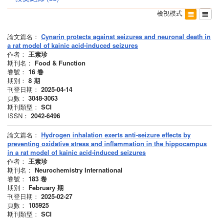
檢視模式
論文篇名：
Cynarin protects against seizures and neuronal death in
a rat model of kainic acid-induced seizures
作者：
王素珍
期刊名：
Food & Function
卷號：
16
卷
期別：
8
期
刊登日期：
2025-04-14
頁數：
3048-3063
期刊類型：
SCI
ISSN：
2042-6496
論文篇名：
Hydrogen inhalation exerts anti-seizure effects by
preventing oxidative stress and inflammation in the hippocampus
in a rat model of kainic acid-induced seizures
作者：
王素珍
期刊名：
Neurochemistry International
卷號：
183
卷
期別：
February
期
刊登日期：
2025-02-27
頁數：
105925
期刊類型：
SCI