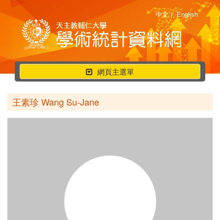
中文
|
English
行
網頁主選單
動
選
王素珍 Wang Su-Jane
單