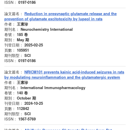
ISSN：
0197-0186
論文篇名：
Reduction in presynaptic glutamate release and the
prevention of glutamate excitotoxicity by lupeol in rats
作者：
王素珍
期刊名：
Neurochemistry International
卷號：
185
卷
期別：
May
期
刊登日期：
2025-02-25
頁數：
105951
期刊類型：
SCI
ISSN：
0197-0186
論文篇名：
NRICM101 prevents kainic acid-induced seizures in rats
by modulating neuroinflammation and the glutamatergic system
作者：
王素珍
期刊名：
International Immunopharmacology
卷號：
140
卷
期別：
October
期
刊登日期：
2024-10-25
頁數：
112842
期刊類型：
SCI
ISSN：
1567-5769