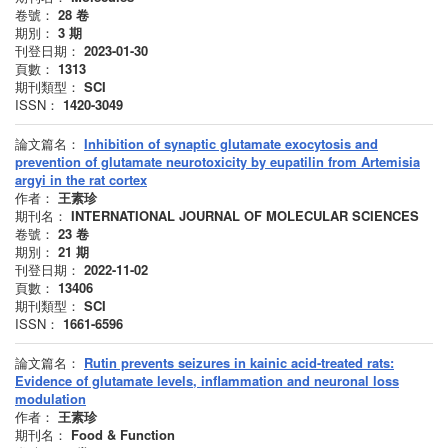
卷號：
28
卷
期別：
3
期
刊登日期：
2023-01-30
頁數：
1313
期刊類型：
SCI
ISSN：
1420-3049
論文篇名：
Inhibition of synaptic glutamate exocytosis and
prevention of glutamate neurotoxicity by eupatilin from Artemisia
argyi in the rat cortex
作者：
王素珍
期刊名：
INTERNATIONAL JOURNAL OF MOLECULAR SCIENCES
卷號：
23
卷
期別：
21
期
刊登日期：
2022-11-02
頁數：
13406
期刊類型：
SCI
ISSN：
1661-6596
論文篇名：
Rutin prevents seizures in kainic acid-treated rats:
Evidence of glutamate levels, inflammation and neuronal loss
modulation
作者：
王素珍
期刊名：
Food & Function