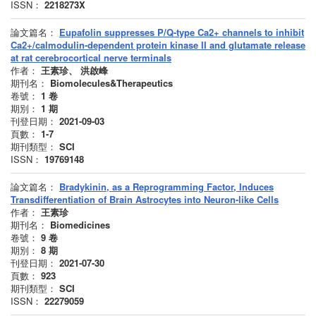
ISSN：
2218273X
論文篇名：
Eupafolin suppresses P/Q-type Ca2+ channels to inhibit
Ca2+/calmodulin-dependent protein kinase II and glutamate release
at rat cerebrocortical nerve terminals
作者：
王素珍、 洪啟峰
期刊名：
Biomolecules&Therapeutics
卷號：
1
卷
期別：
1
期
刊登日期：
2021-09-03
頁數：
1-7
期刊類型：
SCI
ISSN：
19769148
論文篇名：
Bradykinin, as a Reprogramming Factor, Induces
Transdifferentiation of Brain Astrocytes into Neuron-like Cells
作者：
王素珍
期刊名：
Biomedicines
卷號：
9
卷
期別：
8
期
刊登日期：
2021-07-30
頁數：
923
期刊類型：
SCI
ISSN：
22279059