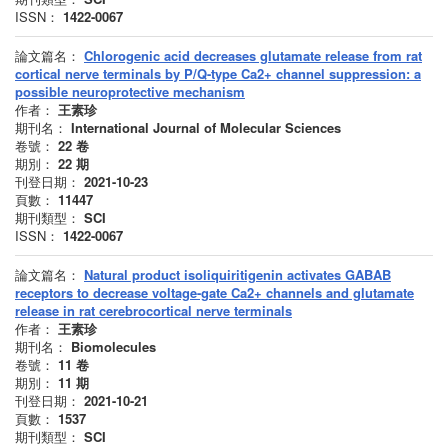
ISSN：
1422-0067
論文篇名：
Chlorogenic acid decreases glutamate release from rat
cortical nerve terminals by P/Q-type Ca2+ channel suppression: a
possible neuroprotective mechanism
作者：
王素珍
期刊名：
International Journal of Molecular Sciences
卷號：
22
卷
期別：
22
期
刊登日期：
2021-10-23
頁數：
11447
期刊類型：
SCI
ISSN：
1422-0067
論文篇名：
Natural product isoliquiritigenin activates GABAB
receptors to decrease voltage-gate Ca2+ channels and glutamate
release in rat cerebrocortical nerve terminals
作者：
王素珍
期刊名：
Biomolecules
卷號：
11
卷
期別：
11
期
刊登日期：
2021-10-21
頁數：
1537
期刊類型：
SCI