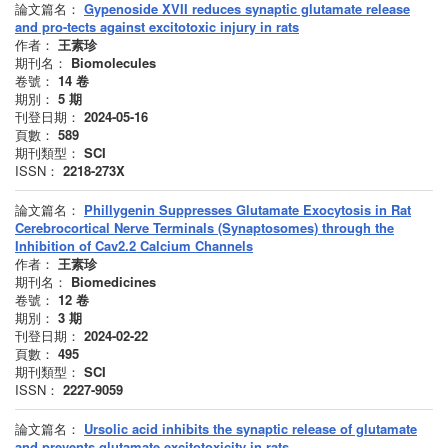
論文篇名：
Gypenoside XVII reduces synaptic glutamate release
and pro-tects against excitotoxic injury in rats
作者：
王素珍
期刊名：
Biomolecules
卷號：
14
卷
期別：
5
期
刊登日期：
2024-05-16
頁數：
589
期刊類型：
SCI
ISSN：
2218-273X
論文篇名：
Phillygenin Suppresses Glutamate Exocytosis in Rat
Cerebrocortical Nerve Terminals (Synaptosomes) through the
Inhibition of Cav2.2 Calcium Channels
作者：
王素珍
期刊名：
Biomedicines
卷號：
12
卷
期別：
3
期
刊登日期：
2024-02-22
頁數：
495
期刊類型：
SCI
ISSN：
2227-9059
論文篇名：
Ursolic acid inhibits the synaptic release of glutamate
and prevents glutamate excitotoxicity in rats