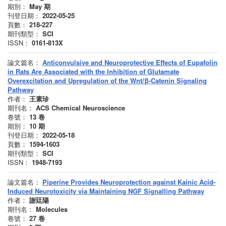
期別：
May
期
刊登日期：
2022-05-25
頁數：
218-227
期刊類型：
SCI
ISSN：
0161-813X
論文篇名：
Anticonvulsive and Neuroprotective Effects of Eupafolin
in Rats Are Associated with the Inhibition of Glutamate
Overexcitation and Upregulation of the Wnt/β-Catenin Signaling
Pathway
作者：
王素珍
期刊名：
ACS Chemical Neuroscience
卷號：
13
卷
期別：
10
期
刊登日期：
2022-05-18
頁數：
1594-1603
期刊類型：
SCI
ISSN：
1948-7193
論文篇名：
Piperine Provides Neuroprotection against Kainic Acid-
Induced Neurotoxicity via Maintaining NGF Signalling Pathway
作者：
謝廷陽
期刊名：
Molecules
卷號：
27
卷