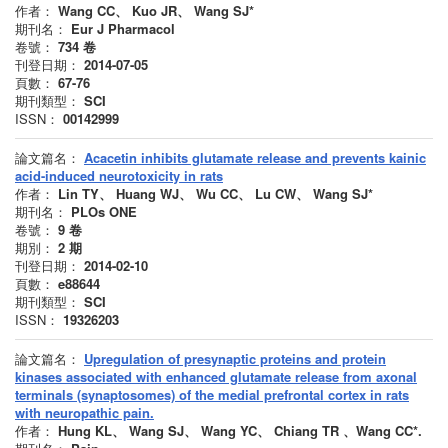
作者：
Wang CC、 Kuo JR、 Wang SJ*
期刊名：
Eur J Pharmacol
卷號：
734
卷
刊登日期：
2014-07-05
頁數：
67-76
期刊類型：
SCI
ISSN：
00142999
論文篇名：
Acacetin inhibits glutamate release and prevents kainic
acid-induced neurotoxicity in rats
作者：
Lin TY、 Huang WJ、 Wu CC、 Lu CW、 Wang SJ*
期刊名：
PLOs ONE
卷號：
9
卷
期別：
2
期
刊登日期：
2014-02-10
頁數：
e88644
期刊類型：
SCI
ISSN：
19326203
論文篇名：
Upregulation of presynaptic proteins and protein
kinases associated with enhanced glutamate release from axonal
terminals (synaptosomes) of the medial prefrontal cortex in rats
with neuropathic pain.
作者：
Hung KL、 Wang SJ、 Wang YC、 Chiang TR 、Wang CC*.