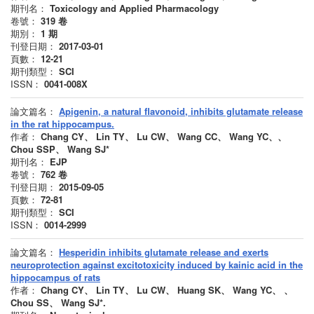
期刊名：
Toxicology and Applied Pharmacology
卷號：
319
卷
期別：
1
期
刊登日期：
2017-03-01
頁數：
12-21
期刊類型：
SCI
ISSN：
0041-008X
論文篇名：
Apigenin, a natural flavonoid, inhibits glutamate release
in the rat hippocampus.
作者：
Chang CY、 Lin TY、 Lu CW、 Wang CC、 Wang YC、、
Chou SSP、 Wang SJ*
期刊名：
EJP
卷號：
762
卷
刊登日期：
2015-09-05
頁數：
72-81
期刊類型：
SCI
ISSN：
0014-2999
論文篇名：
Hesperidin inhibits glutamate release and exerts
neuroprotection against excitotoxicity induced by kainic acid in the
hippocampus of rats
作者：
Chang CY、 Lin TY、 Lu CW、 Huang SK、 Wang YC、 、
Chou SS、 Wang SJ*.