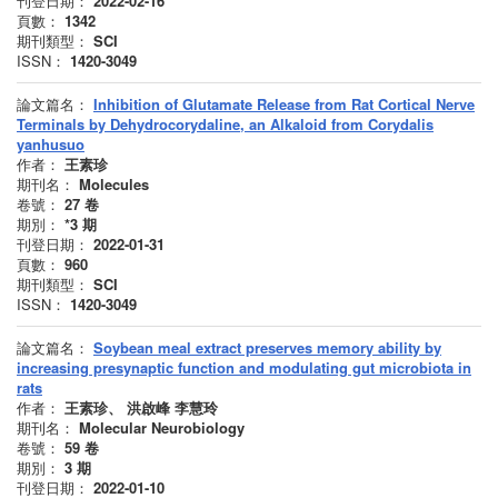
刊登日期：
2022-02-16
頁數：
1342
期刊類型：
SCI
ISSN：
1420-3049
論文篇名：
Inhibition of Glutamate Release from Rat Cortical Nerve
Terminals by Dehydrocorydaline, an Alkaloid from Corydalis
yanhusuo
作者：
王素珍
期刊名：
Molecules
卷號：
27
卷
期別：
*3
期
刊登日期：
2022-01-31
頁數：
960
期刊類型：
SCI
ISSN：
1420-3049
論文篇名：
Soybean meal extract preserves memory ability by
increasing presynaptic function and modulating gut microbiota in
rats
作者：
王素珍、 洪啟峰 李慧玲
期刊名：
Molecular Neurobiology
卷號：
59
卷
期別：
3
期
刊登日期：
2022-01-10