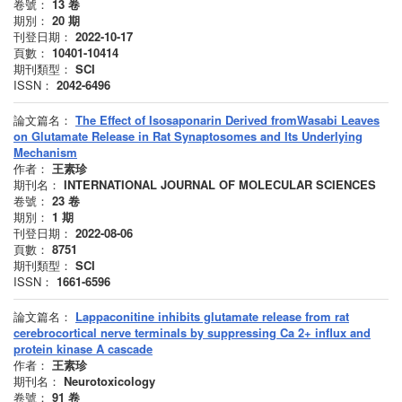
卷號：
13
卷
期別：
20
期
刊登日期：
2022-10-17
頁數：
10401-10414
期刊類型：
SCI
ISSN：
2042-6496
論文篇名：
The Effect of Isosaponarin Derived fromWasabi Leaves
on Glutamate Release in Rat Synaptosomes and Its Underlying
Mechanism
作者：
王素珍
期刊名：
INTERNATIONAL JOURNAL OF MOLECULAR SCIENCES
卷號：
23
卷
期別：
1
期
刊登日期：
2022-08-06
頁數：
8751
期刊類型：
SCI
ISSN：
1661-6596
論文篇名：
Lappaconitine inhibits glutamate release from rat
cerebrocortical nerve terminals by suppressing Ca 2+ influx and
protein kinase A cascade
作者：
王素珍
期刊名：
Neurotoxicology
卷號：
91
卷