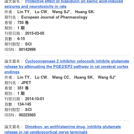
論文篇名：
Protective effect of hispidulin on kainic acid-induced
seizures and neurotoxicity in rats
作者：
Lin TY、 Lu CW、 Wang SJ*、 Huang SK.
期刊名：
European Journal of Pharmacology
卷號：
755
卷
期別：
1
期
刊登日期：
2015-03-05
頁數：
6-15
期刊類型：
SCI
ISSN：
00142999
論文篇名：
Cyclooxygenase 2 inhibitor celecoxib inhibits glutamate
release by attenuating the PGE2/EP2 pathway in rat cerebral cortex
endings
作者：
Lin TY、 Lu CW、 Wang CC、 Huang SK、 Wang SJ*
期刊名：
JPET
卷號：
351
卷
期別：
1
期
刊登日期：
2014-10-01
頁數：
134-145
期刊類型：
SCI
ISSN：
00223565
論文篇名：
Dimebon, an antihistamine drug, inhibits glutamate
release in rat cerebrocortical nerve terminals