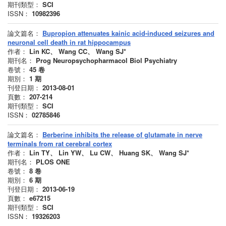
期刊類型：
SCI
ISSN：
10982396
論文篇名：
Bupropion attenuates kainic acid-induced seizures and
neuronal cell death in rat hippocampus
作者：
Lin KC、 Wang CC、 Wang SJ*
期刊名：
Prog Neuropsychopharmacol Biol Psychiatry
卷號：
45
卷
期別：
1
期
刊登日期：
2013-08-01
頁數：
207-214
期刊類型：
SCI
ISSN：
02785846
論文篇名：
Berberine inhibits the release of glutamate in nerve
terminals from rat cerebral cortex
作者：
Lin TY、 Lin YW、 Lu CW、 Huang SK、 Wang SJ*
期刊名：
PLOS ONE
卷號：
8
卷
期別：
6
期
刊登日期：
2013-06-19
頁數：
e67215
期刊類型：
SCI
ISSN：
19326203