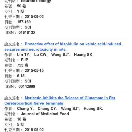
期刊名：
Neurotoxicology
卷號：
50
卷
期別：
1
期
刊登日期：
2015-09-02
頁數：
157-169
期刊類型：
SCI
ISSN：
0161813X
論文篇名：
Protective effect of hispidulin on kainic acid-induced
seizures and neurotoxicity in rats.
作者：
Lin TY、 Lu CW、 Wang SJ*、 Huang SK
期刊名：
EJP
卷號：
755
卷
刊登日期：
2015-05-15
頁數：
6-15
期刊類型：
SCI
ISSN：
00142999
論文篇名：
Myricetin Inhibits the Release of Glutamate in Rat
Cerebrocortical Nerve Terminals
作者：
Chang Y、 Chang CY、 Wang SJ*、 Huang SK.
期刊名：
Journal of Medicinal Food
卷號：
18
卷
期別：
5
期
刊登日期：
2015-05-02