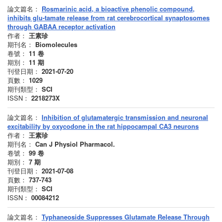
論文篇名：
Rosmarinic acid, a bioactive phenolic compound,
inhibits glu-tamate release from rat cerebrocortical synaptosomes
through GABAA receptor activation
作者：
王素珍
期刊名：
Biomolecules
卷號：
11
卷
期別：
11
期
刊登日期：
2021-07-20
頁數：
1029
期刊類型：
SCI
ISSN：
2218273X
論文篇名：
Inhibition of glutamatergic transmission and neuronal
excitability by oxycodone in the rat hippocampal CA3 neurons
作者：
王素珍
期刊名：
Can J Physiol Pharmacol.
卷號：
99
卷
期別：
7
期
刊登日期：
2021-07-08
頁數：
737-743
期刊類型：
SCI
ISSN：
00084212
論文篇名：
Typhaneoside Suppresses Glutamate Release Through