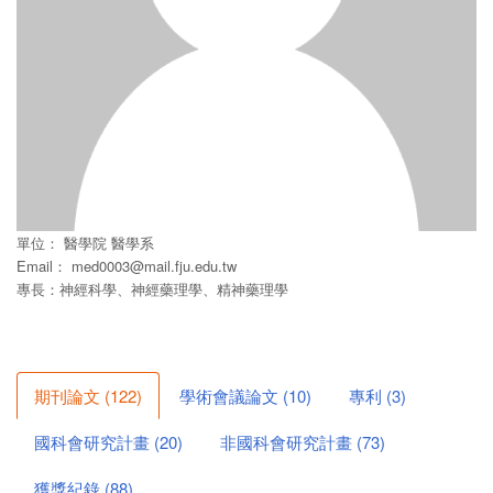
單位：
醫學院
醫學系
Email：
med0003@mail.fju.edu.tw
專長：神經科學、神經藥理學、精神藥理學
期刊論文
(
122
)
學術會議論文
(
10
)
專利
(
3
)
國科會研究計畫
(
20
)
非國科會研究計畫
(
73
)
獲獎紀錄
(
88
)