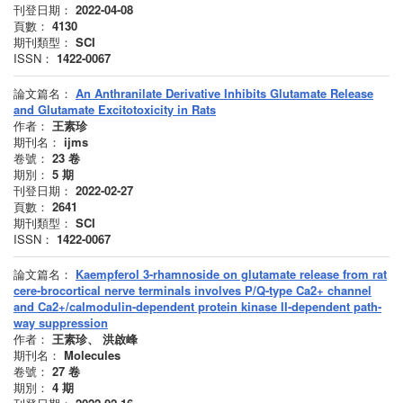
刊登日期：
2022-04-08
頁數：
4130
期刊類型：
SCI
ISSN：
1422-0067
論文篇名：
An Anthranilate Derivative Inhibits Glutamate Release
and Glutamate Excitotoxicity in Rats
作者：
王素珍
期刊名：
ijms
卷號：
23
卷
期別：
5
期
刊登日期：
2022-02-27
頁數：
2641
期刊類型：
SCI
ISSN：
1422-0067
論文篇名：
Kaempferol 3-rhamnoside on glutamate release from rat
cere-brocortical nerve terminals involves P/Q-type Ca2+ channel
and Ca2+/calmodulin-dependent protein kinase II-dependent path-
way suppression
作者：
王素珍、 洪啟峰
期刊名：
Molecules
卷號：
27
卷
期別：
4
期