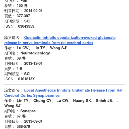
期刊名：
Pain
卷號：
155
卷
刊登日期：
2014-02-01
頁數：
377-387
期刊類型：
SCI
ISSN：
03043959
論文篇名：
Quercetin inhibits depolarization-evoked glutamate
release in nerve terminals from rat cerebral cortex
作者：
Lu CW、 Lin TY、 Wang SJ*
期刊名：
Neurotoxicology
卷號：
39
卷
刊登日期：
2013-12-01
頁數：
1-9
期刊類型：
SCI
ISSN：
0161813X
論文篇名：
Local Anesthetics Inhibits Glutamate Release From Rat
Cerebral Cortex Synaptosomes
作者：
Lin TY、 Chung CY、 Lu CW、 Huang SK、 Shieh JS、 、
Wang SJ*
期刊名：
Synapse
卷號：
67
卷
刊登日期：
2013-09-01
頁數：
568-579