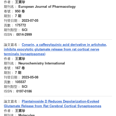
作者：
王素珍
期刊名：
European Journal of Pharmacology
卷號：
950
卷
期別：
7
期
刊登日期：
2023-07-05
頁數：
175772
期刊類型：
SCI
ISSN：
0014-2999
論文篇名：
Cynarin, a caffeoylquinic acid derivative in artichoke,
inhibits exocytotic glutamate release from rat cortical nerve
terminals (synaptosomes)
作者：
王素珍
期刊名：
Neurochemistry International
卷號：
167
卷
期別：
7
期
刊登日期：
2023-05-08
頁數：
105537
期刊類型：
SCI
ISSN：
0197-0186
論文篇名：
Plantainoside D Reduces Depolarization-Evoked
Glutamate Release from Rat Cerebral Cortical Synaptosomes
作者：
王素珍
期刊名：
Molecules