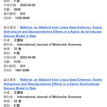
期別：
9
期
刊登日期：
2022-04-20
頁數：
2638
期刊類型：
SCI
ISSN：
1420-3049
論文篇名：
Neferine, an Alkaloid from Lotus Seed Embryos, Exerts
Anti-seizure and Neuroprotective Effects in a Kainic Ac-id-induced
Seizure Model in Rats
作者：
王素珍
期刊名：
International Journal of Molecular Sciences
卷號：
23
卷
期別：
8
期
刊登日期：
2022-04-08
頁數：
4130
期刊類型：
SCI
ISSN：
1661-6596
論文篇名：
Neferine, an Alkaloid from Lotus Seed Embryos, Exerts
Antiseizure and Neuroprotective Effects in a Kainic Acid-Induced
Seizure Model in Rats
作者：
王素珍
期刊名：
International Journal of Molecular Sciences
卷號：
23
卷
期別：
8
期