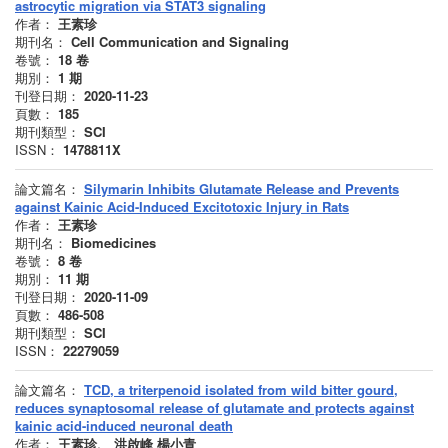
astrocytic migration via STAT3 signaling
作者：
王素珍
期刊名：
Cell Communication and Signaling
卷號：
18
卷
期別：
1
期
刊登日期：
2020-11-23
頁數：
185
期刊類型：
SCI
ISSN：
1478811X
論文篇名：
Silymarin Inhibits Glutamate Release and Prevents
against Kainic Acid-Induced Excitotoxic Injury in Rats
作者：
王素珍
期刊名：
Biomedicines
卷號：
8
卷
期別：
11
期
刊登日期：
2020-11-09
頁數：
486-508
期刊類型：
SCI
ISSN：
22279059
論文篇名：
TCD, a triterpenoid isolated from wild bitter gourd,
reduces synaptosomal release of glutamate and protects against
kainic acid-induced neuronal death
作者：
王素珍、 洪啟峰 楊小青