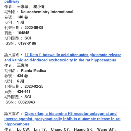
pathway
作者：
王素珍、 楊小青
期刊名：
Neurochemistry International
卷號：
140
卷
期別：
1
期
刊登日期：
2020-09-09
頁數：
104845
期刊類型：
SCI
ISSN：
0197-0186
論文篇名：
11-Keto--boswellic acid attenuates glutamate release
and kainic acid-induced excitotoxicity in the rat hippocampus
作者：
王素珍
期刊名：
Planta Medica
卷號：
434
卷
期別：
6
期
刊登日期：
2020-02-25
頁數：
434-441
期刊類型：
SCI
ISSN：
00320943
論文篇名：
Ciproxifan, a histamine H3 receptor antagonist and
inverse agonist, presynaptically inhibits glutamate release in rat
hippocampus
作者：
Lu CW、 Lin TY、 Chang CY、 Huang SK、 Wang SJ*.