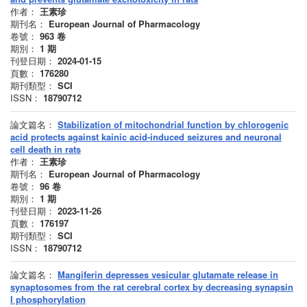
作者：
王素珍
期刊名：
European Journal of Pharmacology
卷號：
963
卷
期別：
1
期
刊登日期：
2024-01-15
頁數：
176280
期刊類型：
SCI
ISSN：
18790712
論文篇名：
Stabilization of mitochondrial function by chlorogenic
acid protects against kainic acid-induced seizures and neuronal
cell death in rats
作者：
王素珍
期刊名：
European Journal of Pharmacology
卷號：
96
卷
期別：
1
期
刊登日期：
2023-11-26
頁數：
176197
期刊類型：
SCI
ISSN：
18790712
論文篇名：
Mangiferin depresses vesicular glutamate release in
synaptosomes from the rat cerebral cortex by decreasing synapsin
I phosphorylation