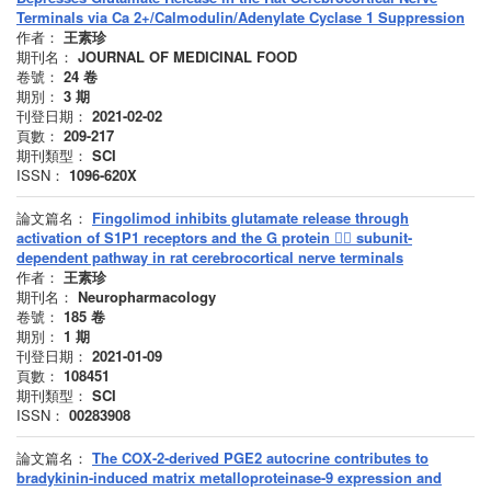
Terminals via Ca 2+/Calmodulin/Adenylate Cyclase 1 Suppression
作者：
王素珍
期刊名：
JOURNAL OF MEDICINAL FOOD
卷號：
24
卷
期別：
3
期
刊登日期：
2021-02-02
頁數：
209-217
期刊類型：
SCI
ISSN：
1096-620X
論文篇名：
Fingolimod inhibits glutamate release through
activation of S1P1 receptors and the G protein  subunit-
dependent pathway in rat cerebrocortical nerve terminals
作者：
王素珍
期刊名：
Neuropharmacology
卷號：
185
卷
期別：
1
期
刊登日期：
2021-01-09
頁數：
108451
期刊類型：
SCI
ISSN：
00283908
論文篇名：
The COX-2-derived PGE2 autocrine contributes to
bradykinin-induced matrix metalloproteinase-9 expression and