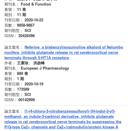
期刊名：
Food & Function
卷號：
11
卷
期別：
11
期
刊登日期：
2020-10-22
頁數：
9858-9867
期刊類型：
SCI
ISSN：
20426496
論文篇名：
Neferine, a bisbenzylisoquinoline alkaloid of Nelumbo
nucifera, inhibits glutamate release in rat cerebrocortical nerve
terminals through 5-HT1A receptors
作者：
王素珍、 洪啟峰
期刊名：
European J Pharmacology
卷號：
889
卷
期別：
1
期
刊登日期：
2020-10-19
頁數：
173589
期刊類型：
SCI
ISSN：
00142999
論文篇名：
[1-(4-chloro-3-nitrobenzenesulfonyl)-1H-indol-3-yl]-
methanol, an indole-3-carbinol derivative, inhibits glutamate
release in rat cerebrocortical nerve terminals by suppressing the
P/Q-type Ca2+ channels and Ca2+/calmodulin/protein kinase A