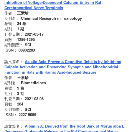
Inhibition of Voltage-Dependent Calcium Entry in Rat
Cerebrocortical Nerve Terminals
作者：
王素珍
期刊名：
Chemical Research in Toxicology
卷號：
34
卷
期別：
1
期
刊登日期：
2021-05-17
頁數：
1286-1295
期刊類型：
SCI
ISSN：
0893228X
論文篇名：
Asiatic Acid Prevents Cognitive Deficits by Inhibiting
Calpain Activation and Preserving Synaptic and Mitochondrial
Function in Rats with Kainic Acid-Induced Seizure
作者：
王素珍
期刊名：
Biomedicines
卷號：
9
卷
期別：
3
期
刊登日期：
2021-03-08
頁數：
284
期刊類型：
SCI
ISSN：
2227-9059
論文篇名：
Albanin A, Derived from the Root Bark of Morus alba L.,
Depresses Glutamate Release in the Rat Cerebrocortical Nerve