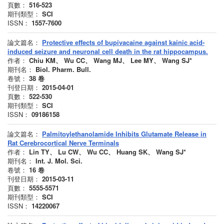
頁數：
516-523
期刊類型：
SCI
ISSN：
1557-7600
論文篇名：
Protective effects of bupivacaine against kainic acid-
induced seizure and neuronal cell death in the rat hippocampus.
作者：
Chiu KM、 Wu CC、 Wang MJ、 Lee MY、 Wang SJ*
期刊名：
Biol. Pharm. Bull.
卷號：
38
卷
刊登日期：
2015-04-01
頁數：
522-530
期刊類型：
SCI
ISSN：
09186158
論文篇名：
Palmitoylethanolamide Inhibits Glutamate Release in
Rat Cerebrocortical Nerve Terminals
作者：
Lin TY、 Lu CW、 Wu CC、 Huang SK、 Wang SJ*
期刊名：
Int. J. Mol. Sci.
卷號：
16
卷
刊登日期：
2015-03-11
頁數：
5555-5571
期刊類型：
SCI
ISSN：
14220067