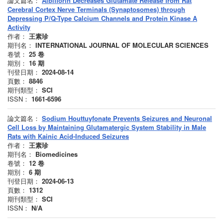
論文篇名：
Albiflorin Decreases Glutamate Release from Rat
Cerebral Cortex Nerve Terminals (Synaptosomes) through
Depressing P/Q-Type Calcium Channels and Protein Kinase A
Activity
作者：
王素珍
期刊名：
INTERNATIONAL JOURNAL OF MOLECULAR SCIENCES
卷號：
25
卷
期別：
16
期
刊登日期：
2024-08-14
頁數：
8846
期刊類型：
SCI
ISSN：
1661-6596
論文篇名：
Sodium Houttuyfonate Prevents Seizures and Neuronal
Cell Loss by Maintaining Glutamatergic System Stability in Male
Rats with Kainic Acid-Induced Seizures
作者：
王素珍
期刊名：
Biomedicines
卷號：
12
卷
期別：
6
期
刊登日期：
2024-06-13
頁數：
1312
期刊類型：
SCI
ISSN：
N/A