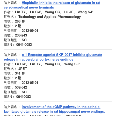
論文篇名：
Hispidulin inhibits the release of glutamate in rat
cerebrocortical nerve terminals
作者：
Lin TY、 Lu CW、 Wang CC、 Lu JF、 Wang SJ*
期刊名：
Toxicology and Applied Pharmacology
卷號：
263
卷
期別：
2
期
刊登日期：
2012-09-01
頁數：
233-243
期刊類型：
SCI
ISSN：
0041-008X
論文篇名：
σ-1 Receptor agonist SKF10047 inhibits glutamate
release in rat cerebral cortex nerve endings
作者：
Lu CW、 Lin TY、 Wang CC、 Wang SJ*.
期刊名：
JPET
卷號：
341
卷
期別：
2
期
刊登日期：
2012-05-01
頁數：
532-542
期刊類型：
SCI
ISSN：
0041008X
論文篇名：
Involvement of the cGMP pathway in the osthole-
facilitated glutamate release in rat hippocampal nerve endings.
作者：
Lin TY、 Lu CW、 Huang WJ、 Wang SJ*