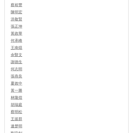
蔡裕豐
陳明宏
洪敬賢
張正坤
黃政華
何承峰
王南焜
余豎文
謝德生
何志明
張燕良
夏效中
黃一勝
林隆煌
胡瑞庭
蔡明松
王拔群
連楚明
劉宜釗