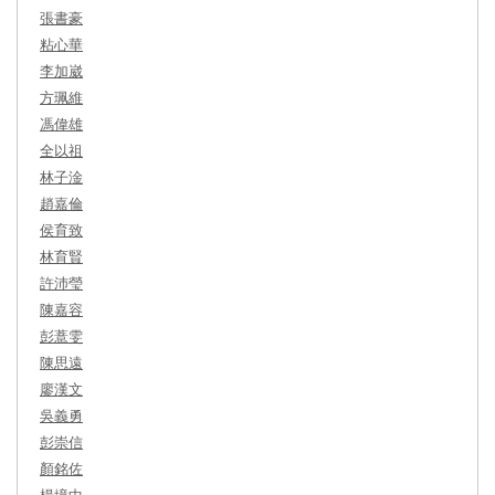
張書豪
粘心華
李加崴
方珮維
馮偉雄
全以祖
林子淦
趙嘉倫
侯育致
林育賢
許沛瑩
陳嘉容
彭薏雯
陳思遠
廖漢文
吳義勇
彭崇信
顏銘佐
楊境中