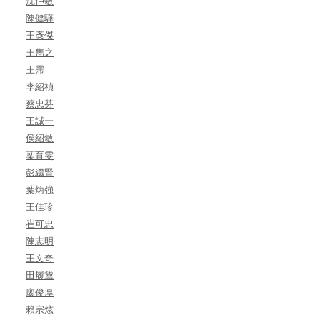
沈仲敏
陳健驊
王彥傑
王雋之
王霈
李紹禎
蔡忠芬
王誠一
侯紹敏
葉育雯
彭繼賢
葉炳強
王佳珍
崔可忠
陳志明
王文奇
田履黛
廖俊厚
賴宗炫