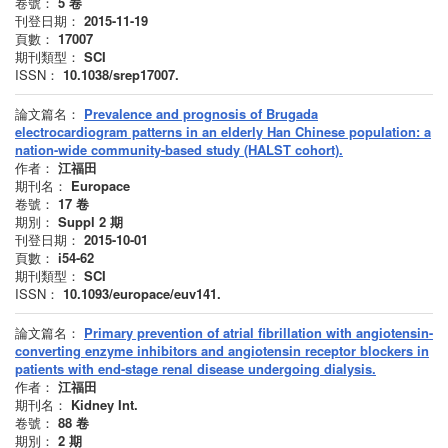
卷號：
5
卷
刊登日期：
2015-11-19
頁數：
17007
期刊類型：
SCI
ISSN：
10.1038/srep17007.
論文篇名：
Prevalence and prognosis of Brugada
electrocardiogram patterns in an elderly Han Chinese population: a
nation-wide community-based study (HALST cohort).
作者：
江福田
期刊名：
Europace
卷號：
17
卷
期別：
Suppl 2
期
刊登日期：
2015-10-01
頁數：
i54-62
期刊類型：
SCI
ISSN：
10.1093/europace/euv141.
論文篇名：
Primary prevention of atrial fibrillation with angiotensin-
converting enzyme inhibitors and angiotensin receptor blockers in
patients with end-stage renal disease undergoing dialysis.
作者：
江福田
期刊名：
Kidney Int.
卷號：
88
卷
期別：
2
期