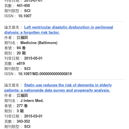
刊登日期：
2015-07-01
頁數：
441-450
期刊類型：
SCI
ISSN：
10.1007
論文篇名：
Left ventricular diastolic dysfunction in peritoneal
dialysis: a forgotten risk factor.
作者：
江福田
期刊名：
Medicine (Baltimore)
卷號：
94
卷
期別：
20
期
刊登日期：
2015-05-01
頁數：
e819
期刊類型：
SCI
ISSN：
10.1097/MD.0000000000000819
論文篇名：
Statin use reduces the risk of dementia in elderly
patients: a nationwide data survey and propensity analysis.
作者：
江福田
期刊名：
J Intern Med.
卷號：
277
卷
期別：
3
期
刊登日期：
2015-03-01
頁數：
343-352
期刊類型：
SCI