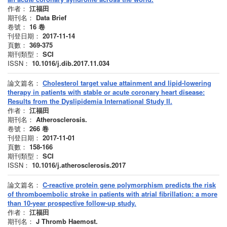
作者：
江福田
期刊名：
Data Brief
卷號：
16
卷
刊登日期：
2017-11-14
頁數：
369-375
期刊類型：
SCI
ISSN：
10.1016/j.dib.2017.11.034
論文篇名：
Cholesterol target value attainment and lipid-lowering
therapy in patients with stable or acute coronary heart disease:
Results from the Dyslipidemia International Study II.
作者：
江福田
期刊名：
Atherosclerosis.
卷號：
266
卷
刊登日期：
2017-11-01
頁數：
158-166
期刊類型：
SCI
ISSN：
10.1016/j.atherosclerosis.2017
論文篇名：
C-reactive protein gene polymorphism predicts the risk
of thromboembolic stroke in patients with atrial fibrillation: a more
than 10-year prospective follow-up study.
作者：
江福田
期刊名：
J Thromb Haemost.