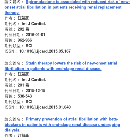
論文篇名：
Spironolactone is associated with reduced risk of new-
onset atrial fibrillation in patients receiving renal replacement
therapy.
作者：
江福田
期刊名：
Int J Cardiol.
卷號：
202
卷
刊登日期：
2016-01-01
頁數：
962-966
期刊類型：
SCI
ISSN：
10.1016/j.ijcard.2015.05.167
論文篇名：
Statin therapy lowers the risk of new-onset atrial
fibrillation in patients with end-stage renal disease.
作者：
江福田
期刊名：
Int J Cardiol.
卷號：
201
卷
刊登日期：
2015-12-15
頁數：
538-543
期刊類型：
SCI
ISSN：
10.1016/j.ijcard.2015.01.040
論文篇名：
Primary prevention of atrial fibrillation with beta-
blockers in patients with end-stage renal disease undergoing
dialysis.
作者：
江福田