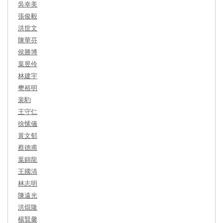
吳幸美
張俊毅
洪世文
陳華芬
侯勝博
葉昱伶
林建宇
樊裕明
裴馰
王守仁
徐愫儀
黃文郁
蔡德甫
葉錦龍
王國清
林志明
陳遠光
洪焜隆
楊賢馨