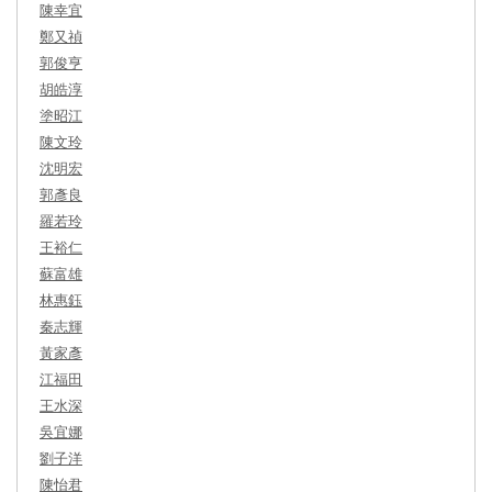
陳幸宜
鄭又禎
郭俊亨
胡皓淳
塗昭江
陳文玲
沈明宏
郭彥良
羅若玲
王裕仁
蘇富雄
林惠鈺
秦志輝
黃家彥
江福田
王水深
吳宜娜
劉子洋
陳怡君