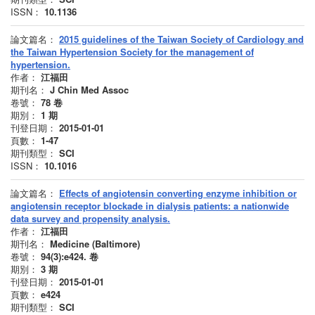
ISSN：
10.1136
論文篇名：
2015 guidelines of the Taiwan Society of Cardiology and
the Taiwan Hypertension Society for the management of
hypertension.
作者：
江福田
期刊名：
J Chin Med Assoc
卷號：
78
卷
期別：
1
期
刊登日期：
2015-01-01
頁數：
1-47
期刊類型：
SCI
ISSN：
10.1016
論文篇名：
Effects of angiotensin converting enzyme inhibition or
angiotensin receptor blockade in dialysis patients: a nationwide
data survey and propensity analysis.
作者：
江福田
期刊名：
Medicine (Baltimore)
卷號：
94(3):e424.
卷
期別：
3
期
刊登日期：
2015-01-01
頁數：
e424
期刊類型：
SCI