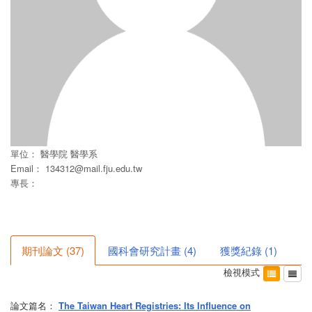
單位：
醫學院
醫學系
Email：
134312@mail.fju.edu.tw
專長：
期刊論文
(
37
)
國科會研究計畫
(
4
)
獲獎紀錄
(
1
)
檢視模式
論文篇名：
The Taiwan Heart Registries: Its Influence on