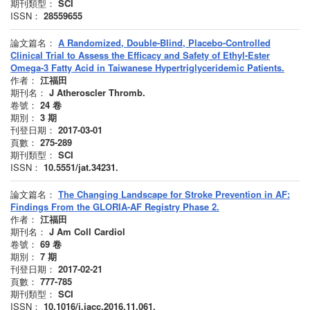
期刊類型：
SCI
ISSN：
28559655
論文篇名：
A Randomized, Double-Blind, Placebo-Controlled
Clinical Trial to Assess the Efficacy and Safety of Ethyl-Ester
Omega-3 Fatty Acid in Taiwanese Hypertriglyceridemic Patients.
作者：
江福田
期刊名：
J Atheroscler Thromb.
卷號：
24
卷
期別：
3
期
刊登日期：
2017-03-01
頁數：
275-289
期刊類型：
SCI
ISSN：
10.5551/jat.34231.
論文篇名：
The Changing Landscape for Stroke Prevention in AF:
Findings From the GLORIA-AF Registry Phase 2.
作者：
江福田
期刊名：
J Am Coll Cardiol
卷號：
69
卷
期別：
7
期
刊登日期：
2017-02-21
頁數：
777-785
期刊類型：
SCI
ISSN：
10.1016/j.jacc.2016.11.061.