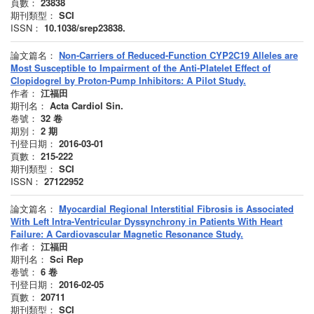
頁數：
23838
期刊類型：
SCI
ISSN：
10.1038/srep23838.
論文篇名：
Non-Carriers of Reduced-Function CYP2C19 Alleles are
Most Susceptible to Impairment of the Anti-Platelet Effect of
Clopidogrel by Proton-Pump Inhibitors: A Pilot Study.
作者：
江福田
期刊名：
Acta Cardiol Sin.
卷號：
32
卷
期別：
2
期
刊登日期：
2016-03-01
頁數：
215-222
期刊類型：
SCI
ISSN：
27122952
論文篇名：
Myocardial Regional Interstitial Fibrosis is Associated
With Left Intra-Ventricular Dyssynchrony in Patients With Heart
Failure: A Cardiovascular Magnetic Resonance Study.
作者：
江福田
期刊名：
Sci Rep
卷號：
6
卷
刊登日期：
2016-02-05
頁數：
20711
期刊類型：
SCI