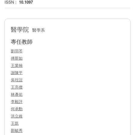
ISSN：
10.1097
醫學院
醫學系
專任教師
劉羽芩
傅斯如
王業翰
謝陳平
吳玟誼
王亮傑
林彥佑
李毅評
何承勳
洪立維
王凱
顏毓秀