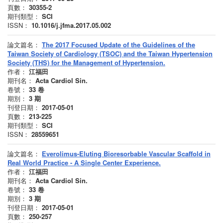
頁數：
30355-2
期刊類型：
SCI
ISSN：
10.1016/j.jfma.2017.05.002
論文篇名：
The 2017 Focused Update of the Guidelines of the
Taiwan Society of Cardiology (TSOC) and the Taiwan Hypertension
Society (THS) for the Management of Hypertension.
作者：
江福田
期刊名：
Acta Cardiol Sin.
卷號：
33
卷
期別：
3
期
刊登日期：
2017-05-01
頁數：
213-225
期刊類型：
SCI
ISSN：
28559651
論文篇名：
Everolimus-Eluting Bioresorbable Vascular Scaffold in
Real World Practice - A Single Center Experience.
作者：
江福田
期刊名：
Acta Cardiol Sin.
卷號：
33
卷
期別：
3
期
刊登日期：
2017-05-01
頁數：
250-257