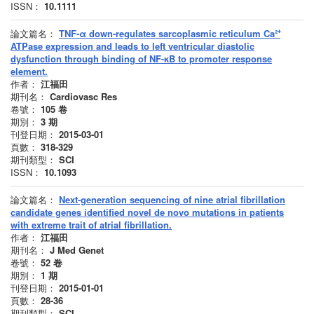
ISSN：
10.1111
論文篇名：
TNF-α down-regulates sarcoplasmic reticulum Ca²⁺
ATPase expression and leads to left ventricular diastolic
dysfunction through binding of NF-κB to promoter response
element.
作者：
江福田
期刊名：
Cardiovasc Res
卷號：
105
卷
期別：
3
期
刊登日期：
2015-03-01
頁數：
318-329
期刊類型：
SCI
ISSN：
10.1093
論文篇名：
Next-generation sequencing of nine atrial fibrillation
candidate genes identified novel de novo mutations in patients
with extreme trait of atrial fibrillation.
作者：
江福田
期刊名：
J Med Genet
卷號：
52
卷
期別：
1
期
刊登日期：
2015-01-01
頁數：
28-36
期刊類型：
SCI