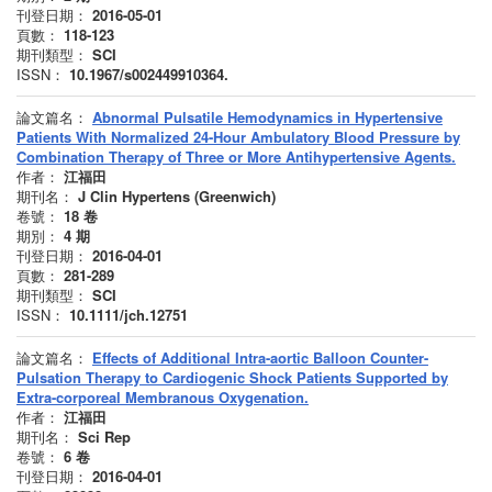
刊登日期：
2016-05-01
頁數：
118-123
期刊類型：
SCI
ISSN：
10.1967/s002449910364.
論文篇名：
Abnormal Pulsatile Hemodynamics in Hypertensive
Patients With Normalized 24-Hour Ambulatory Blood Pressure by
Combination Therapy of Three or More Antihypertensive Agents.
作者：
江福田
期刊名：
J Clin Hypertens (Greenwich)
卷號：
18
卷
期別：
4
期
刊登日期：
2016-04-01
頁數：
281-289
期刊類型：
SCI
ISSN：
10.1111/jch.12751
論文篇名：
Effects of Additional Intra-aortic Balloon Counter-
Pulsation Therapy to Cardiogenic Shock Patients Supported by
Extra-corporeal Membranous Oxygenation.
作者：
江福田
期刊名：
Sci Rep
卷號：
6
卷
刊登日期：
2016-04-01