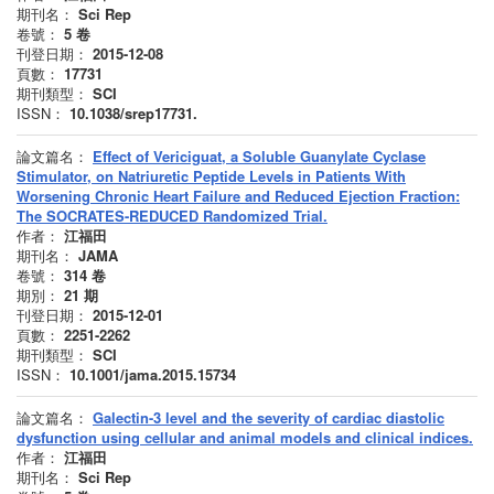
期刊名：
Sci Rep
卷號：
5
卷
刊登日期：
2015-12-08
頁數：
17731
期刊類型：
SCI
ISSN：
10.1038/srep17731.
論文篇名：
Effect of Vericiguat, a Soluble Guanylate Cyclase
Stimulator, on Natriuretic Peptide Levels in Patients With
Worsening Chronic Heart Failure and Reduced Ejection Fraction:
The SOCRATES-REDUCED Randomized Trial.
作者：
江福田
期刊名：
JAMA
卷號：
314
卷
期別：
21
期
刊登日期：
2015-12-01
頁數：
2251-2262
期刊類型：
SCI
ISSN：
10.1001/jama.2015.15734
論文篇名：
Galectin-3 level and the severity of cardiac diastolic
dysfunction using cellular and animal models and clinical indices.
作者：
江福田
期刊名：
Sci Rep