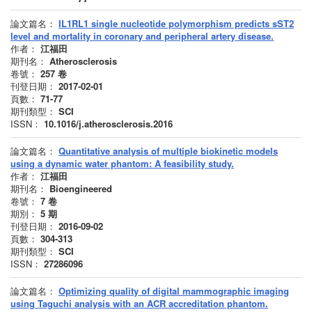
論文篇名：
IL1RL1 single nucleotide polymorphism predicts sST2
level and mortality in coronary and peripheral artery disease.
作者：
江福田
期刊名：
Atherosclerosis
卷號：
257
卷
刊登日期：
2017-02-01
頁數：
71-77
期刊類型：
SCI
ISSN：
10.1016/j.atherosclerosis.2016
論文篇名：
Quantitative analysis of multiple biokinetic models
using a dynamic water phantom: A feasibility study.
作者：
江福田
期刊名：
Bioengineered
卷號：
7
卷
期別：
5
期
刊登日期：
2016-09-02
頁數：
304-313
期刊類型：
SCI
ISSN：
27286096
論文篇名：
Optimizing quality of digital mammographic imaging
using Taguchi analysis with an ACR accreditation phantom.