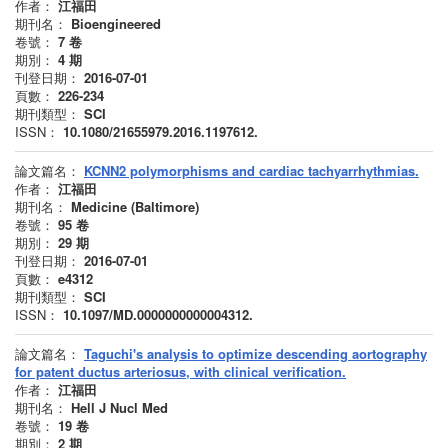
作者：
江福田
期刊名：
Bioengineered
卷號：
7
卷
期別：
4
期
刊登日期：
2016-07-01
頁數：
226-234
期刊類型：
SCI
ISSN：
10.1080/21655979.2016.1197612.
論文篇名：
KCNN2 polymorphisms and cardiac tachyarrhythmias.
作者：
江福田
期刊名：
Medicine (Baltimore)
卷號：
95
卷
期別：
29
期
刊登日期：
2016-07-01
頁數：
e4312
期刊類型：
SCI
ISSN：
10.1097/MD.0000000000004312.
論文篇名：
Taguchi's analysis to optimize descending aortography
for patent ductus arteriosus, with clinical verification.
作者：
江福田
期刊名：
Hell J Nucl Med
卷號：
19
卷
期別：
2
期