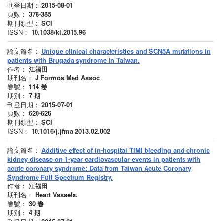
刊登日期：
2015-08-01
頁數：
378-385
期刊類型：
SCI
ISSN：
10.1038/ki.2015.96
論文篇名：
Unique clinical characteristics and SCN5A mutations in
patients with Brugada syndrome in Taiwan.
作者：
江福田
期刊名：
J Formos Med Assoc
卷號：
114
卷
期別：
7
期
刊登日期：
2015-07-01
頁數：
620-626
期刊類型：
SCI
ISSN：
10.1016/j.jfma.2013.02.002
論文篇名：
Additive effect of in-hospital TIMI bleeding and chronic
kidney disease on 1-year cardiovascular events in patients with
acute coronary syndrome: Data from Taiwan Acute Coronary
Syndrome Full Spectrum Registry.
作者：
江福田
期刊名：
Heart Vessels.
卷號：
30
卷
期別：
4
期