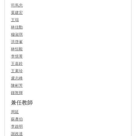
司馬忠
葉建宏
王琨
林佳勳
穆淑琪
洪啓峯
林恒毅
李憶菁
王嘉銓
王素珍
盧志峰
陳彬芳
鍾敦輝
兼任教師
周延
蘇彥伯
李啟明
謝政達