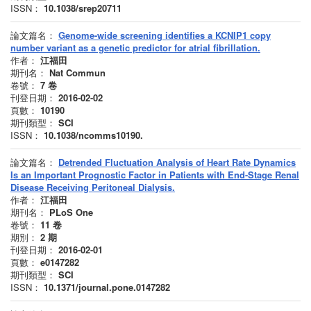
ISSN：
10.1038/srep20711
論文篇名：
Genome-wide screening identifies a KCNIP1 copy
number variant as a genetic predictor for atrial fibrillation.
作者：
江福田
期刊名：
Nat Commun
卷號：
7
卷
刊登日期：
2016-02-02
頁數：
10190
期刊類型：
SCI
ISSN：
10.1038/ncomms10190.
論文篇名：
Detrended Fluctuation Analysis of Heart Rate Dynamics
Is an Important Prognostic Factor in Patients with End-Stage Renal
Disease Receiving Peritoneal Dialysis.
作者：
江福田
期刊名：
PLoS One
卷號：
11
卷
期別：
2
期
刊登日期：
2016-02-01
頁數：
e0147282
期刊類型：
SCI
ISSN：
10.1371/journal.pone.0147282