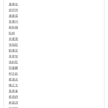
盧彥佑
侯羿州
盧建霖
姜秉均
林秋梅
阮婷
吳重寬
張瑞廷
劉彥宏
辜韋智
張釗監
郭書麟
柯文欽
蔡適吉
陳正文
葉東峯
蔡易錚
林嘉謨