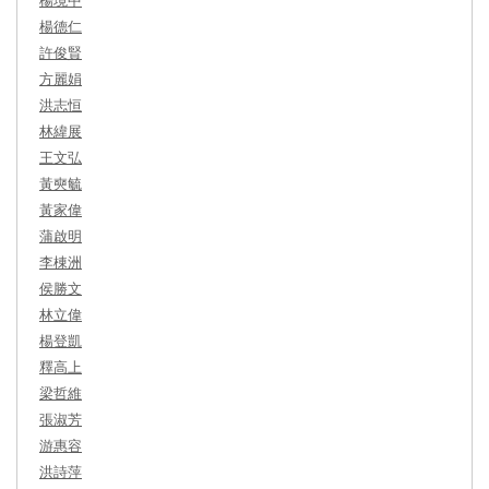
楊德仁
許俊賢
方麗娟
洪志恒
林緯展
王文弘
黃奭毓
黃家偉
蒲啟明
李棟洲
侯勝文
林立偉
楊登凱
釋高上
梁哲維
張淑芳
游惠容
洪詩萍