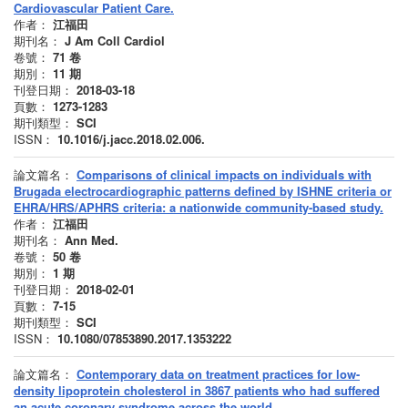
Cardiovascular Patient Care.
作者：
江福田
期刊名：
J Am Coll Cardiol
卷號：
71
卷
期別：
11
期
刊登日期：
2018-03-18
頁數：
1273-1283
期刊類型：
SCI
ISSN：
10.1016/j.jacc.2018.02.006.
論文篇名：
Comparisons of clinical impacts on individuals with
Brugada electrocardiographic patterns defined by ISHNE criteria or
EHRA/HRS/APHRS criteria: a nationwide community-based study.
作者：
江福田
期刊名：
Ann Med.
卷號：
50
卷
期別：
1
期
刊登日期：
2018-02-01
頁數：
7-15
期刊類型：
SCI
ISSN：
10.1080/07853890.2017.1353222
論文篇名：
Contemporary data on treatment practices for low-
density lipoprotein cholesterol in 3867 patients who had suffered
an acute coronary syndrome across the world.