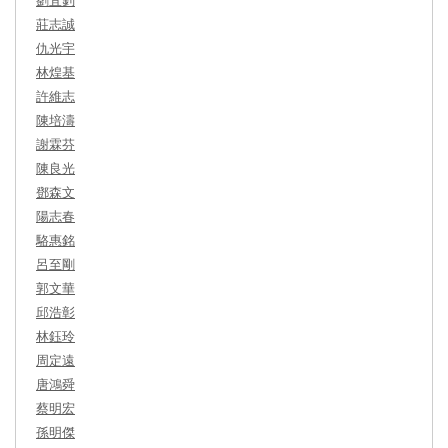
莊志誠
仇光宇
林煌基
許維志
陳培濤
謝霖芬
陳良光
鄧森文
陽志春
駱惠銘
呂至剛
郭文華
邱浩彰
林鈺玲
周定遠
唐鴻舜
蔡明宏
孫明傑