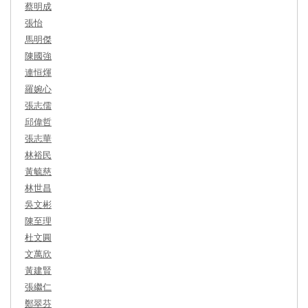
蔡明成
張怡
馬明傑
陳國強
連恒煇
羅婉心
張志儒
邱偉哲
張志華
林裕民
黃毓慈
林世昌
吳文彬
陳至理
杜文圓
文萬欣
黃建賢
張繼仁
鄭翠芬