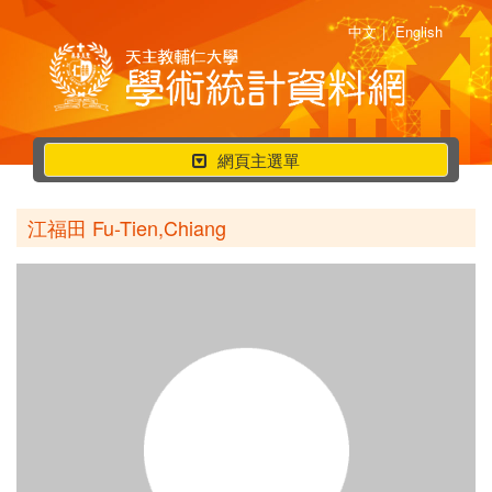
中文
|
English
行
網頁主選單
動
選
江福田 Fu-Tien,Chiang
單