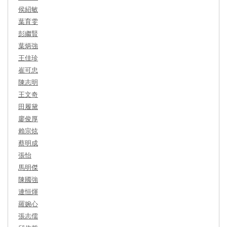
侯紹敏
葉育雯
彭繼賢
葉炳強
王佳珍
崔可忠
陳志明
王文奇
田履黛
廖俊厚
賴宗炫
蔡明成
張怡
馬明傑
陳國強
連恒煇
羅婉心
張志儒