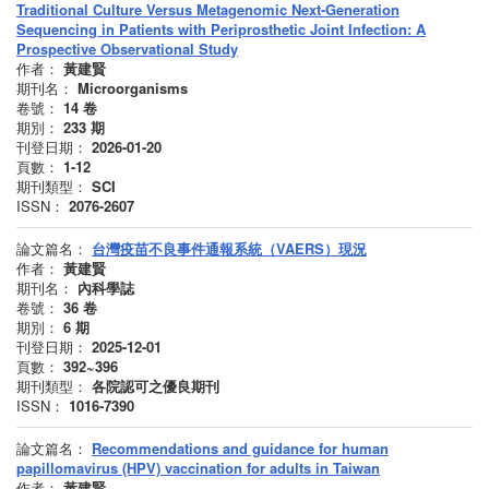
Traditional Culture Versus Metagenomic Next-Generation
Sequencing in Patients with Periprosthetic Joint Infection: A
Prospective Observational Study
作者：
黃建賢
期刊名：
Microorganisms
卷號：
14
卷
期別：
233
期
刊登日期：
2026-01-20
頁數：
1-12
期刊類型：
SCI
ISSN：
2076-2607
論文篇名：
台灣疫苗不良事件通報系統（VAERS）現況
作者：
黃建賢
期刊名：
內科學誌
卷號：
36
卷
期別：
6
期
刊登日期：
2025-12-01
頁數：
392~396
期刊類型：
各院認可之優良期刊
ISSN：
1016-7390
論文篇名：
Recommendations and guidance for human
papillomavirus (HPV) vaccination for adults in Taiwan
作者：
黃建賢