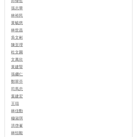
邱偉哲
張志華
林裕民
黃毓慈
林世昌
吳文彬
陳至理
杜文圓
文萬欣
黃建賢
張繼仁
鄭翠芬
司馬忠
葉建宏
王琨
林佳勳
穆淑琪
洪啓峯
林恒毅