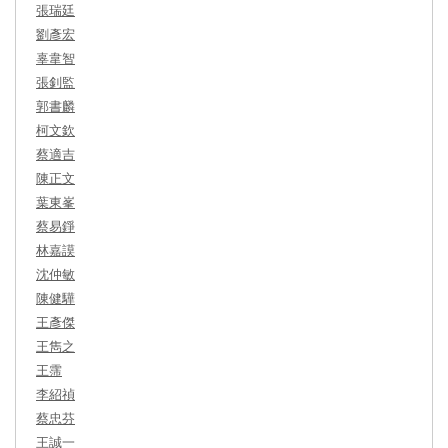
張瑞廷
劉彥宏
辜韋智
張釗監
郭書麟
柯文欽
蔡適吉
陳正文
葉東峯
蔡易錚
林嘉謨
沈仲敏
陳健驊
王彥傑
王雋之
王霈
李紹禎
蔡忠芬
王誠一