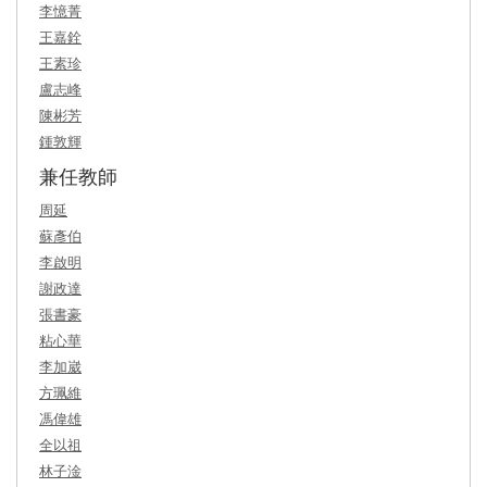
李憶菁
王嘉銓
王素珍
盧志峰
陳彬芳
鍾敦輝
兼任教師
周延
蘇彥伯
李啟明
謝政達
張書豪
粘心華
李加崴
方珮維
馮偉雄
全以祖
林子淦