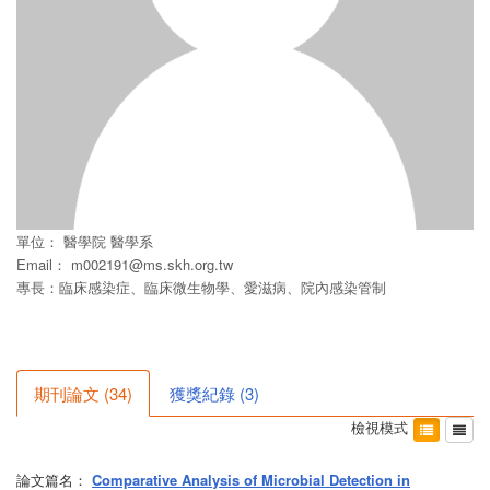
單位：
醫學院
醫學系
Email：
m002191@ms.skh.org.tw
專長：臨床感染症、臨床微生物學、愛滋病、院內感染管制
期刊論文
(
34
)
獲獎紀錄
(
3
)
檢視模式
論文篇名：
Comparative Analysis of Microbial Detection in