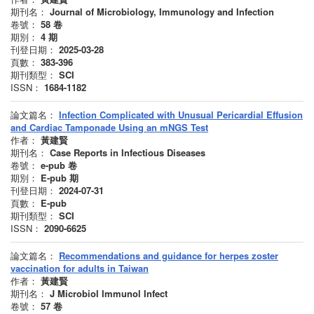
期刊名：
Journal of Microbiology, Immunology and Infection
卷號：
58
卷
期別：
4
期
刊登日期：
2025-03-28
頁數：
383-396
期刊類型：
SCI
ISSN：
1684-1182
論文篇名：
Infection Complicated with Unusual Pericardial Effusion
and Cardiac Tamponade Using an mNGS Test
作者：
黃建賢
期刊名：
Case Reports in Infectious Diseases
卷號：
e-pub
卷
期別：
E-pub
期
刊登日期：
2024-07-31
頁數：
E-pub
期刊類型：
SCI
ISSN：
2090-6625
論文篇名：
Recommendations and guidance for herpes zoster
vaccination for adults in Taiwan
作者：
黃建賢
期刊名：
J Microbiol Immunol Infect
卷號：
57
卷