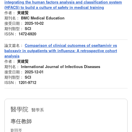
integrating the human factors analysis and classification system
(HFACS) to build a culture of safety in medical training
作者：
黃建賢
期刊名：
BMC Medical Education
接受日期：
2025-10-02
期刊類型：
SCI
ISSN：
1472-6920
論文篇名：
Comparison of clinical outcomes of oseltamivir vs
baloxavir in outpatients with influenza: A retrospective cohort
analysis
作者：
黃建賢
期刊名：
International Journal of Infectious Diseases
接受日期：
2025-12-01
期刊類型：
SCI
ISSN：
1201-9712
醫學院
醫學系
專任教師
劉羽芩