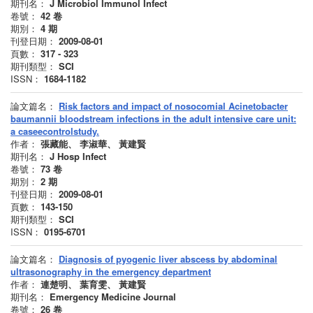
期刊名：
J Microbiol Immunol Infect
卷號：
42
卷
期別：
4
期
刊登日期：
2009-08-01
頁數：
317 - 323
期刊類型：
SCI
ISSN：
1684-1182
論文篇名：
Risk factors and impact of nosocomial Acinetobacter
baumannii bloodstream infections in the adult intensive care unit:
a caseecontrolstudy.
作者：
張藏能、 李淑華、 黃建賢
期刊名：
J Hosp Infect
卷號：
73
卷
期別：
2
期
刊登日期：
2009-08-01
頁數：
143-150
期刊類型：
SCI
ISSN：
0195-6701
論文篇名：
Diagnosis of pyogenic liver abscess by abdominal
ultrasonography in the emergency department
作者：
連楚明、 葉育雯、 黃建賢
期刊名：
Emergency Medicine Journal
卷號：
26
卷