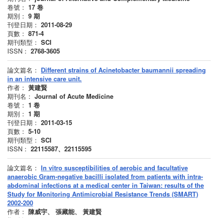
卷號：
17
卷
期別：
9
期
刊登日期：
2011-08-29
頁數：
871-4
期刊類型：
SCI
ISSN：
2768-3605
論文篇名：
Different strains of Acinetobacter baumannii spreading
in an intensive care unit.
作者：
黃建賢
期刊名：
Journal of Acute Medicine
卷號：
1
卷
期別：
1
期
刊登日期：
2011-03-15
頁數：
5-10
期刊類型：
SCI
ISSN：
22115587、22115595
論文篇名：
In vitro susceptibilities of aerobic and facultative
anaerobic Gram-negative bacilli isolated from patients with intra-
abdominal infections at a medical center in Taiwan: results of the
Study for Monitoring Antimicrobial Resistance Trends (SMART)
2002-200
作者：
陳威宇、 張藏能、 黃建賢