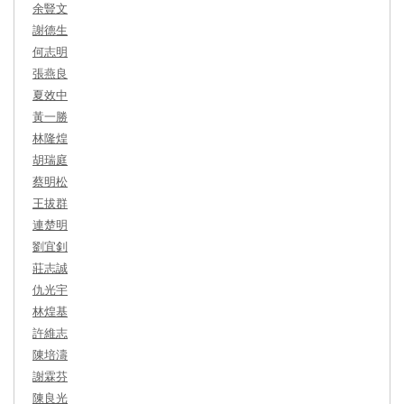
余豎文
謝德生
何志明
張燕良
夏效中
黃一勝
林隆煌
胡瑞庭
蔡明松
王拔群
連楚明
劉宜釗
莊志誠
仇光宇
林煌基
許維志
陳培濤
謝霖芬
陳良光