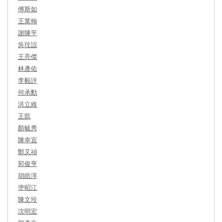
傅斯如
王業翰
謝陳平
吳玟誼
王亮傑
林彥佑
李毅評
何承勳
洪立維
王凱
顏毓秀
陳幸宜
鄭又禎
郭俊亨
胡皓淳
塗昭江
陳文玲
沈明宏