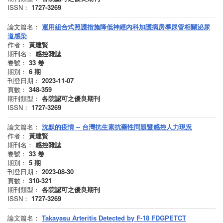
ISSN：
1727-3269
論文篇名：
運用組合式照護措施降低神經內科加護病房導尿管相關泌尿
道感染
作者：
黃建賢
期刊名：
感控雜誌
卷號：
33
卷
期別：
6
期
刊登日期：
2023-11-07
頁數：
348-359
期刊類型：
各院認可之優良期刊
ISSN：
1727-3269
論文篇名：
沈默的疫情 -- 台灣抗生素抗藥性問題暨感控人力現況
作者：
黃建賢
期刊名：
感控雜誌
卷號：
33
卷
期別：
5
期
刊登日期：
2023-08-30
頁數：
310-321
期刊類型：
各院認可之優良期刊
ISSN：
1727-3269
論文篇名：
Takayasu Arteritis Detected by F-18 FDGPETCT