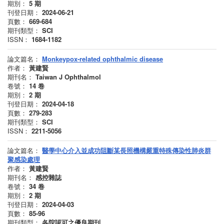
期別：
5
期
刊登日期：
2024-06-21
頁數：
669-684
期刊類型：
SCI
ISSN：
1684-1182
論文篇名：
Monkeypox-related ophthalmic disease
作者：
黃建賢
期刊名：
Taiwan J Ophthalmol
卷號：
14
卷
期別：
2
期
刊登日期：
2024-04-18
頁數：
279-283
期刊類型：
SCI
ISSN：
2211-5056
論文篇名：
醫學中心介入並成功阻斷某長照機構嚴重特殊傳染性肺炎群
聚感染處理
作者：
黃建賢
期刊名：
感控雜誌
卷號：
34
卷
期別：
2
期
刊登日期：
2024-04-03
頁數：
85-96
期刊類型：
各院認可之優良期刊