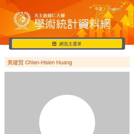
中文
|
English
行
網頁主選單
動
選
黃建賢 Chien-Hsien Huang
單