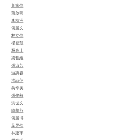
黃家偉
蒲啟明
李棟洲
侯勝文
林立偉
楊登凱
釋高上
梁哲維
張淑芳
游惠容
洪詩萍
吳幸美
張俊毅
洪世文
陳華芬
侯勝博
葉昱伶
林建宇