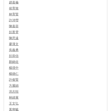
趙嘉倫
侯育致
林育賢
許沛瑩
陳嘉容
彭薏雯
陳思遠
廖漢文
吳義勇
彭崇信
顏銘佐
楊境中
楊德仁
許俊賢
方麗娟
洪志恒
林緯展
王文弘
黃奭毓