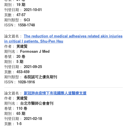
期別：
19
期
刊登日期：
2021-10-01
頁數：
47-57
期刊類型：
SCI
ISSN：
1558-1748
論文篇名：
The reduction of medical adhesives related skin injuries
in critical l patients. Shu-Pen Hsu
作者：
黃建賢
期刊名：
Formosan J Med
卷號：
20
卷
期別：
5
期
刊登日期：
2021-09-25
頁數：
453-459
期刊類型：
各院認可之優良期刊
ISSN：
1028-1916
論文篇名：
新冠肺炎疫情下帛琉國際人道醫療支援
作者：
黃建賢
期刊名：
台北市醫師公會會刊
卷號：
110
卷
期別：
65
期
刊登日期：
2021-02-18
頁數：
1-5