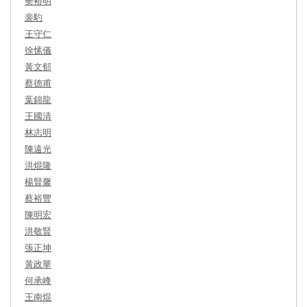
樊裕明
裴馰
王守仁
徐愫儀
黃文郁
蔡德甫
葉錦龍
王國清
林志明
陳遠光
洪焜隆
楊賢馨
蔡裕豐
陳明宏
洪敬賢
張正坤
黃政華
何承峰
王南焜