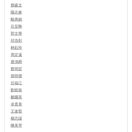
鄧森文
陽志春
駱惠銘
呂至剛
郭文華
邱浩彰
林鈺玲
周定遠
唐鴻舜
蔡明宏
孫明傑
呂福江
劉樹泉
鄒國英
卓貴美
王進賢
楊忠謀
陳美琴