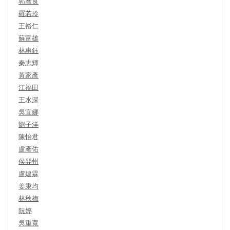
郭彥良
羅若玲
王裕仁
蘇富雄
林惠鈺
秦志輝
黃家彥
江福田
王水深
吳宜娜
劉子洋
陳怡君
盧彥佑
侯羿州
盧建霖
姜秉均
林秋梅
阮婷
吳重寬