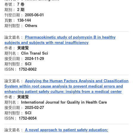
卷號：
7
卷
期別：
2
期
刊登日期：
2005-06-01
頁數：
138-144
期刊類型：
Others
論文篇名：
Pharmacokinetic study of polymyxin B in healthy
subjects and subjects with renal insufficiency
作者：
黃建賢
期刊名：
Clin Transl Sci
接受日期：
2024-11-29
期刊類型：
SCI
ISSN：
1752-8062
論文篇名：
Applying the Human Factors Analysis and Classification
System within root cause analysis to prevent medical errors and
enhancing patient safety culture: insights from a medical center
作者：
黃建賢
期刊名：
International Journal for Quality in Health Care
接受日期：
2025-02-27
期刊類型：
SCI
ISSN：
1752-8054
論文篇名：
A novel approach to patient safety education: