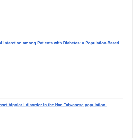
l Infarction among Patients with Diabetes: a Population-Based
set bipolar I disorder in the Han Taiwanese population.