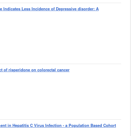
re Indicates Less Incidence of Depressive disorder: A
ct of risperidone on colorectal cancer
ent in Hepatitis C Virus Infection - a Population Based Cohort