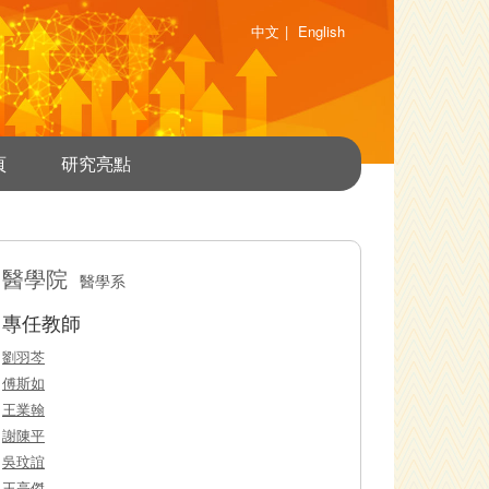
中文
|
English
頁
研究亮點
醫學院
醫學系
專任教師
劉羽芩
傅斯如
王業翰
謝陳平
吳玟誼
王亮傑