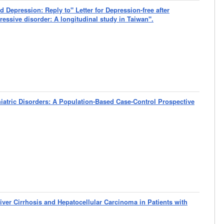
Depression: Reply to" Letter for Depression-free after
ressive disorder: A longitudinal study in Taiwan".
atric Disorders: A Population-Based Case-Control Prospective
ver Cirrhosis and Hepatocellular Carcinoma in Patients with