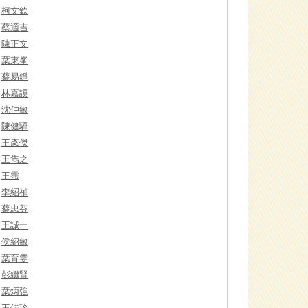
柯文欽
蔡適吉
陳正文
葉東峯
蔡易錚
林嘉謨
沈仲敏
陳健驊
王彥傑
王雋之
王霈
李紹禎
蔡忠芬
王誠一
侯紹敏
葉育雯
彭繼賢
葉炳強
王佳珍