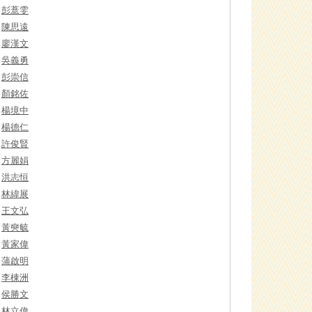
彭薏雯
陳思遠
廖漢文
吳義勇
彭崇信
顏銘佐
楊境中
楊德仁
許俊賢
方麗娟
洪志恒
林緯展
王文弘
黃奭毓
黃家偉
蒲啟明
李棟洲
侯勝文
林立偉