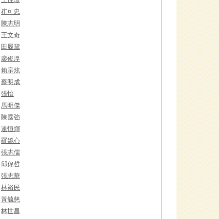
崔可忠
陳志明
王文奇
田履黛
廖俊厚
賴宗炫
蔡明成
張怡
馬明傑
陳國強
連恒煇
羅婉心
張志儒
邱偉哲
張志華
林裕民
黃毓慈
林世昌