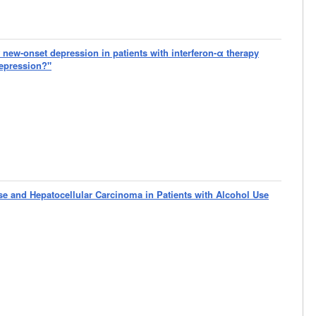
 new-onset depression in patients with interferon-α therapy
 depression?"
se and Hepatocellular Carcinoma in Patients with Alcohol Use