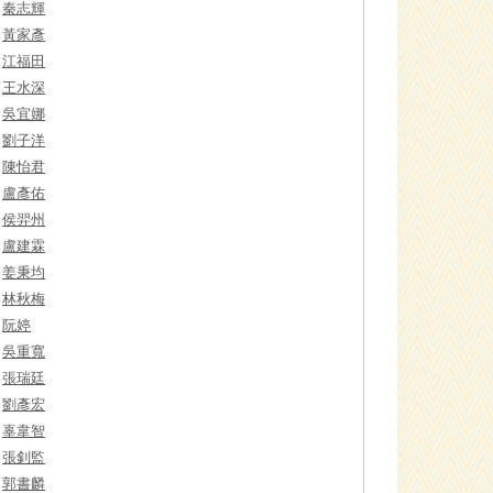
秦志輝
黃家彥
江福田
王水深
吳宜娜
劉子洋
陳怡君
盧彥佑
侯羿州
盧建霖
姜秉均
林秋梅
阮婷
吳重寬
張瑞廷
劉彥宏
辜韋智
張釗監
郭書麟