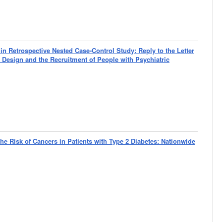
in Retrospective Nested Case-Control Study: Reply to the Letter
 Design and the Recruitment of People with Psychiatric
the Risk of Cancers in Patients with Type 2 Diabetes: Nationwide