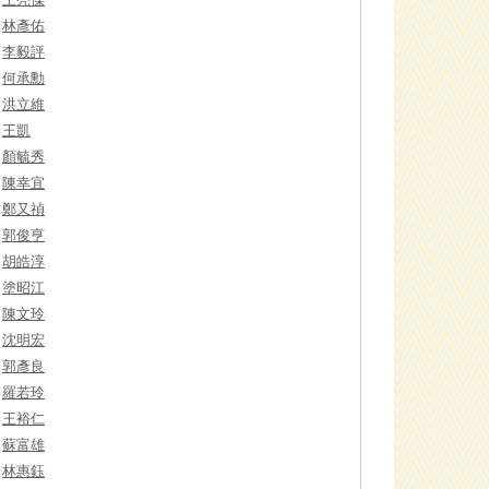
林彥佑
李毅評
何承勳
洪立維
王凱
顏毓秀
陳幸宜
鄭又禎
郭俊亨
胡皓淳
塗昭江
陳文玲
沈明宏
郭彥良
羅若玲
王裕仁
蘇富雄
林惠鈺