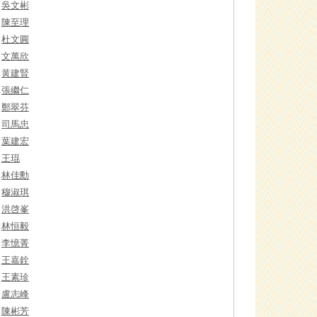
吳文彬
陳至理
杜文圓
文萬欣
黃建賢
張繼仁
鄭翠芬
司馬忠
葉建宏
王琨
林佳勳
穆淑琪
洪啓峯
林恒毅
李憶菁
王嘉銓
王素珍
盧志峰
陳彬芳