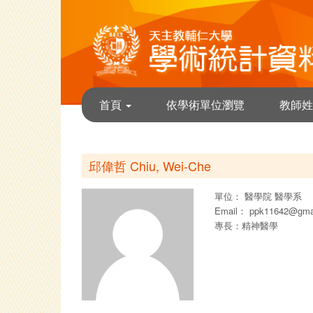
首頁
依學術單位瀏覽
教師姓
邱偉哲 Chiu, Wei-Che
單位：
醫學院
醫學系
Email：
ppk11642@gma
專長：精神醫學