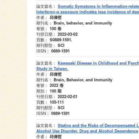
論文篇名：
Somatic Symptoms in Inflammation-related 
Interferon-α exposure indicates less incidence of dep
作者：
邱偉哲
期刊名：
Brain, behavior, and immunity
卷號：
100
卷
刊登日期：
2022-03-02
頁數：
S0889-1591.
期刊類型：
SCI
ISSN：
0889-1591
論文篇名：
Kawasaki Disease in Childhood and Psychi
Study in Taiwan.
作者：
邱偉哲
期刊名：
Brain, Behavior, and Immunity
卷號：
2022
卷
期別：
100
期
刊登日期：
2022-02-01
頁數：
105-111
期刊類型：
SCI
ISSN：
0889-1591
論文篇名：
Statins and the Risks of Decompensated Li
Alcohol Use Disorder. Drug and Alcohol Dependence
作者：
邱偉哲