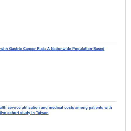
 with Gastric Cancer Risk: A Nationwide Population-Based
alth service utilization and medical costs among patients with
tive cohort study in Taiwan