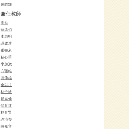
鍾敦輝
兼任教師
周延
蘇彥伯
李啟明
謝政達
張書豪
粘心華
李加崴
方珮維
馮偉雄
全以祖
林子淦
趙嘉倫
侯育致
林育賢
許沛瑩
陳嘉容