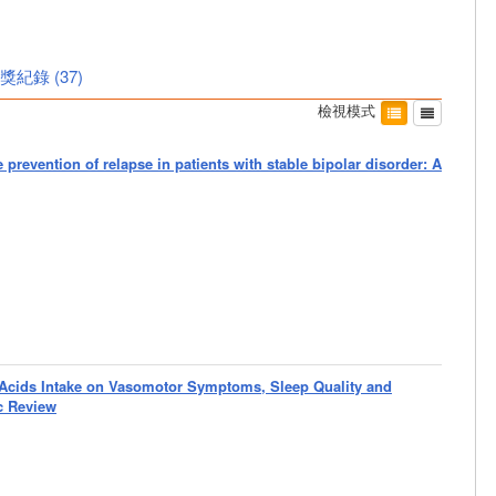
獎紀錄
(
37
)
檢視模式
 prevention of relapse in patients with stable bipolar disorder: A
y Acids Intake on Vasomotor Symptoms, Sleep Quality and
c Review