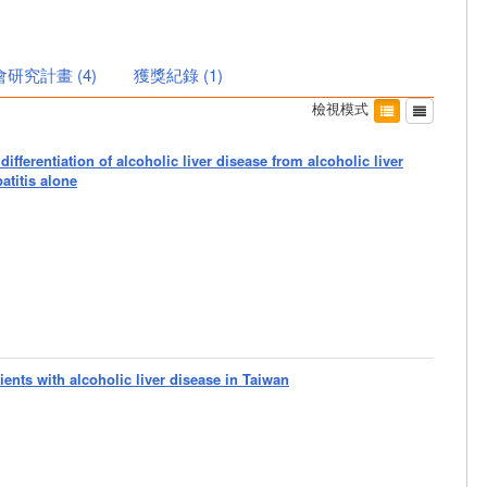
會研究計畫
(
4
)
獲獎紀錄
(
1
)
檢視模式
differentiation of alcoholic liver disease from alcoholic liver
patitis alone
nts with alcoholic liver disease in Taiwan