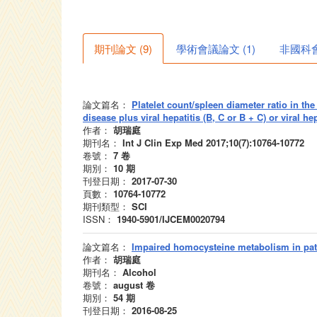
期刊論文
(
9
)
學術會議論文
(
1
)
非國科
論文篇名：
Platelet count/spleen diameter ratio in the 
disease plus viral hepatitis (B, C or B + C) or viral he
作者：
胡瑞庭
期刊名：
Int J Clin Exp Med 2017;10(7):10764-10772
卷號：
7
卷
期別：
10
期
刊登日期：
2017-07-30
頁數：
10764-10772
期刊類型：
SCI
ISSN：
1940-5901/IJCEM0020794
論文篇名：
Impaired homocysteine metabolism in patie
作者：
胡瑞庭
期刊名：
Alcohol
卷號：
august
卷
期別：
54
期
刊登日期：
2016-08-25