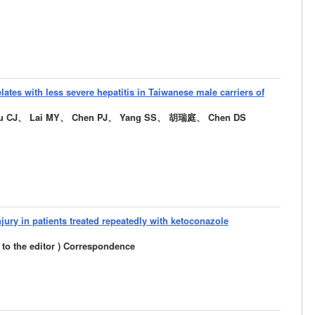
tes with less severe hepatitis in Taiwanese male carriers of
iu CJ、 Lai MY、 Chen PJ、 Yang SS、 胡瑞庭、 Chen DS
ury in patients treated repeatedly with ketoconazole
s to the editor ) Correspondence