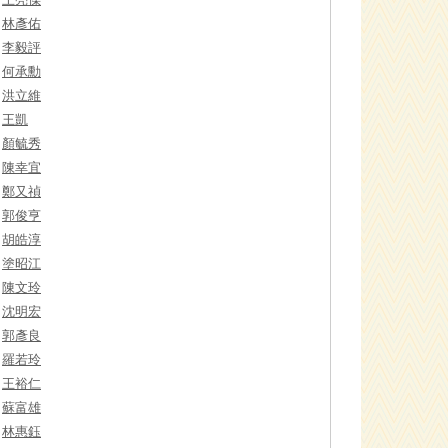
林彥佑
李毅評
何承勳
洪立維
王凱
顏毓秀
陳幸宜
鄭又禎
郭俊亨
胡皓淳
塗昭江
陳文玲
沈明宏
郭彥良
羅若玲
王裕仁
蘇富雄
林惠鈺