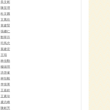
吳文彬
陳至理
杜文圓
文萬欣
黃建賢
張繼仁
鄭翠芬
司馬忠
葉建宏
王琨
林佳勳
穆淑琪
洪啓峯
林恒毅
李憶菁
王嘉銓
王素珍
盧志峰
陳彬芳