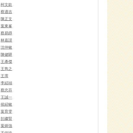
柯文欽
蔡適吉
陳正文
葉東峯
蔡易錚
林嘉謨
沈仲敏
陳健驊
王彥傑
王雋之
王霈
李紹禎
蔡忠芬
王誠一
侯紹敏
葉育雯
彭繼賢
葉炳強
王佳珍