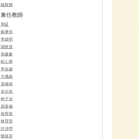
鍾敦輝
兼任教師
周延
蘇彥伯
李啟明
謝政達
張書豪
粘心華
李加崴
方珮維
馮偉雄
全以祖
林子淦
趙嘉倫
侯育致
林育賢
許沛瑩
陳嘉容