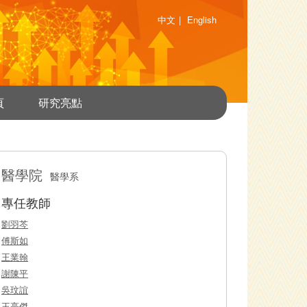
中文
|
English
頁
研究亮點
醫學院
醫學系
專任教師
劉羽芩
傅斯如
王業翰
謝陳平
吳玟誼
王亮傑