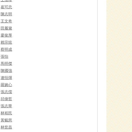
崔可忠
陳志明
王文奇
田履黛
廖俊厚
賴宗炫
蔡明成
張怡
馬明傑
陳國強
連恒煇
羅婉心
張志儒
邱偉哲
張志華
林裕民
黃毓慈
林世昌