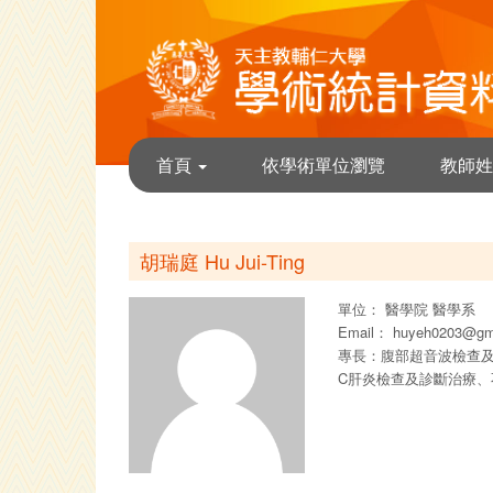
首頁
依學術單位瀏覽
教師姓
胡瑞庭 Hu Jui-Ting
單位：
醫學院
醫學系
Email：
huyeh0203@gm
專長：腹部超音波檢查及
C肝炎檢查及診斷治療