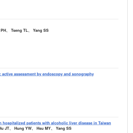
 PH、 Tseng TL、 Yang SS
is : active assessment by endoscopy and sonography
n hospitalized patients with alcoholic liver disease in Taiwan
Hu JT、 Hung YW、 Hsu MY、 Yang SS