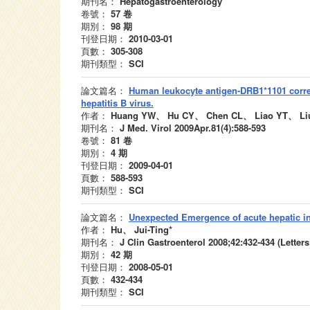
期刊名：
Hepatogastroenterology
卷號：
57
卷
期別：
98
期
刊登日期：
2010-03-01
頁數：
305-308
期刊類型：
SCI
論文篇名：
Human leukocyte antigen-DRB1*1101 correla
hepatitis B virus.
作者：
Huang YW、 Hu CY、 Chen CL、 Liao YT、 L
期刊名：
J Med. Virol 2009Apr.81(4):588-593
卷號：
81
卷
期別：
4
期
刊登日期：
2009-04-01
頁數：
588-593
期刊類型：
SCI
論文篇名：
Unexpected Emergence of acute hepatic inj
作者：
Hu、 Jui-Ting*
期刊名：
J Clin Gastroenterol 2008;42:432-434 (Letter
期別：
42
期
刊登日期：
2008-05-01
頁數：
432-434
期刊類型：
SCI