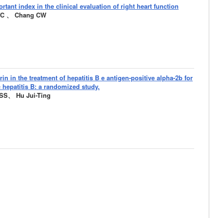
rtant index in the clinical evaluation of right heart function
YC 、 Chang CW
rin in the treatment of hepatitis B e antigen-positive alpha-2b for
c hepatitis B: a randomized study.
SS、 Hu Jui-Ting