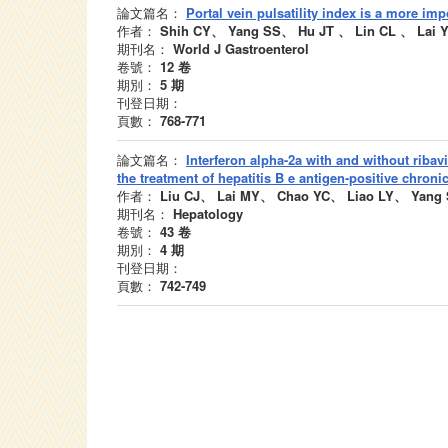
論文篇名：
Portal vein pulsatility index is a more impo
作者：
Shih CY、 Yang SS、 Hu JT 、 Lin CL 、 Lai 
期刊名：
World J Gastroenterol
卷號：
12
卷
期別：
5
期
刊登日期：
頁數：
768-771
論文篇名：
Interferon alpha-2a with and without ribavi
the treatment of hepatitis B e antigen-positive chroni
作者：
Liu CJ、 Lai MY、 Chao YC、 Liao LY、 Yang 
期刊名：
Hepatology
卷號：
43
卷
期別：
4
期
刊登日期：
頁數：
742-749