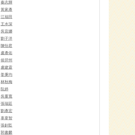
秦志輝
黃家彥
江福田
王水深
吳宜娜
劉子洋
陳怡君
盧彥佑
侯羿州
盧建霖
姜秉均
林秋梅
阮婷
吳重寬
張瑞廷
劉彥宏
辜韋智
張釗監
郭書麟