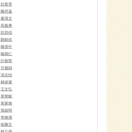
彭薏雯
陳思遠
廖漢文
吳義勇
彭崇信
顏銘佐
楊境中
楊德仁
許俊賢
方麗娟
洪志恒
林緯展
王文弘
黃奭毓
黃家偉
蒲啟明
李棟洲
侯勝文
林立偉