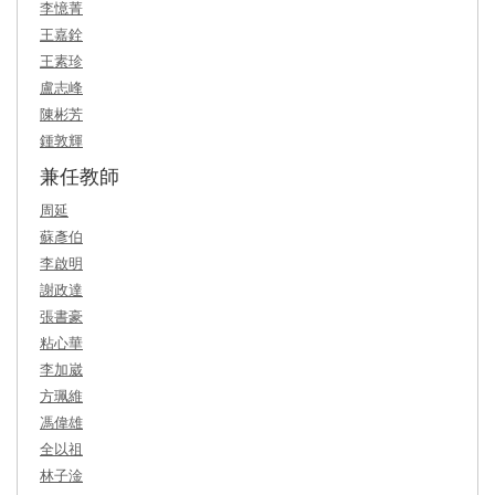
李憶菁
王嘉銓
王素珍
盧志峰
陳彬芳
鍾敦輝
兼任教師
周延
蘇彥伯
李啟明
謝政達
張書豪
粘心華
李加崴
方珮維
馮偉雄
全以祖
林子淦