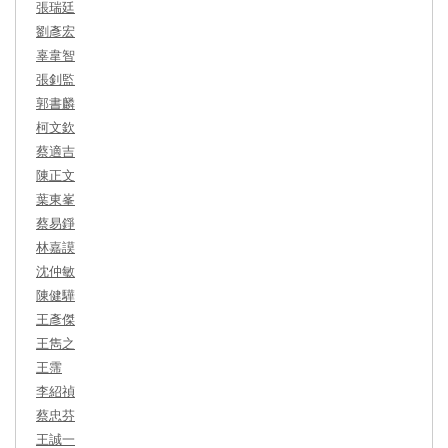
張瑞廷
劉彥宏
辜韋智
張釗監
郭書麟
柯文欽
蔡適吉
陳正文
葉東峯
蔡易錚
林嘉謨
沈仲敏
陳健驊
王彥傑
王雋之
王霈
李紹禎
蔡忠芬
王誠一