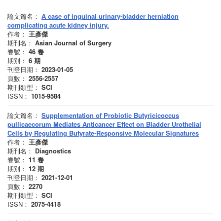
論文篇名：
A case of inguinal urinary-bladder herniation
complicating acute kidney injury.
作者：
王彥傑
期刊名：
Asian Journal of Surgery
卷號：
46
卷
期別：
6
期
刊登日期：
2023-01-05
頁數：
2556-2557
期刊類型：
SCI
ISSN：
1015-9584
論文篇名：
Supplementation of Probiotic Butyricicoccus
pullicaecorum Mediates Anticancer Effect on Bladder Urothelial
Cells by Regulating Butyrate-Responsive Molecular Signatures
作者：
王彥傑
期刊名：
Diagnostics
卷號：
11
卷
期別：
12
期
刊登日期：
2021-12-01
頁數：
2270
期刊類型：
SCI
ISSN：
2075-4418