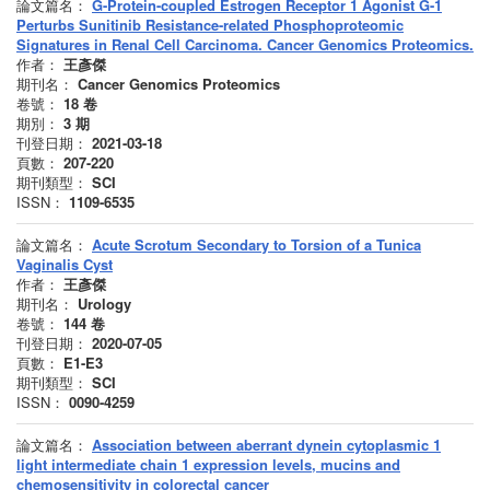
論文篇名：
G-Protein-coupled Estrogen Receptor 1 Agonist G-1
Perturbs Sunitinib Resistance-related Phosphoproteomic
Signatures in Renal Cell Carcinoma. Cancer Genomics Proteomics.
作者：
王彥傑
期刊名：
Cancer Genomics Proteomics
卷號：
18
卷
期別：
3
期
刊登日期：
2021-03-18
頁數：
207-220
期刊類型：
SCI
ISSN：
1109-6535
論文篇名：
Acute Scrotum Secondary to Torsion of a Tunica
Vaginalis Cyst
作者：
王彥傑
期刊名：
Urology
卷號：
144
卷
刊登日期：
2020-07-05
頁數：
E1-E3
期刊類型：
SCI
ISSN：
0090-4259
論文篇名：
Association between aberrant dynein cytoplasmic 1
light intermediate chain 1 expression levels, mucins and
chemosensitivity in colorectal cancer