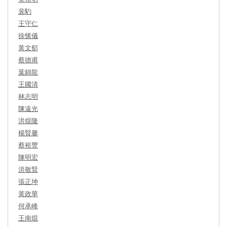
裴馰
王守仁
徐愫儀
黃文郁
蔡德甫
葉錦龍
王國清
林志明
陳遠光
洪焜隆
楊賢馨
蔡裕豐
陳明宏
洪敬賢
張正坤
黃政華
何承峰
王南焜