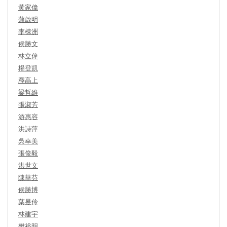
黃家偉
蒲啟明
李棟洲
侯勝文
林立偉
楊登凱
釋高上
梁哲維
張淑芳
游惠容
洪詩萍
吳幸美
張俊毅
洪世文
陳華芬
侯勝博
葉昱伶
林建宇
樊裕明