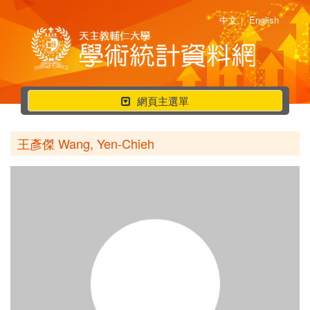
中文
|
English
行
網頁主選單
動
選
王彥傑 Wang, Yen-Chieh
單