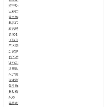
羅若玲
王裕仁
蘇富雄
林惠鈺
秦志輝
黃家彥
江福田
王水深
吳宜娜
劉子洋
陳怡君
盧彥佑
侯羿州
盧建霖
姜秉均
林秋梅
阮婷
吳重寬