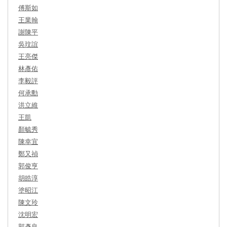
傅斯如
王業翰
謝陳平
吳玟誼
王亮傑
林彥佑
李毅評
何承勳
洪立維
王凱
顏毓秀
陳幸宜
鄭又禎
郭俊亨
胡皓淳
塗昭江
陳文玲
沈明宏
郭彥良