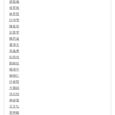
趙嘉倫
侯育致
林育賢
許沛瑩
陳嘉容
彭薏雯
陳思遠
廖漢文
吳義勇
彭崇信
顏銘佐
楊境中
楊德仁
許俊賢
方麗娟
洪志恒
林緯展
王文弘
黃奭毓