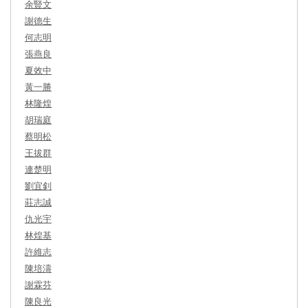
余豎文
謝德生
何志明
張燕良
夏效中
黃一勝
林隆煌
胡瑞庭
蔡明松
王拔群
連楚明
劉宜釗
莊志誠
仇光宇
林煌基
許維志
陳培濤
謝霖芬
陳良光