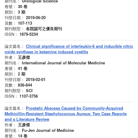
期刊名：
Urological Science
卷號：
30
卷
期別：
3
期
刊登日期：
2019-06-20
頁數：
107-113
期刊類型：
各院認可之優良期刊
ISSN：
1879-5234
論文篇名：
Clinical significance of interleukin-6 and inducible nitric
oxide synthase in ketamine induced cystitis
作者：
王彥傑
期刊名：
International Journal of Molecular Medicine
卷號：
41
卷
期別：
2
期
刊登日期：
2018-02-01
頁數：
836-844
期刊類型：
SCI
ISSN：
1107-3756
論文篇名：
Prostatic Abscess Caused by Community-Acquired
Methicillin-Resistant Staphylococcus Aureus: Two Case Reports
and a Literature Review
作者：
王彥傑
期刊名：
Fu-Jen Journal of Medicine
卷號：
14
卷