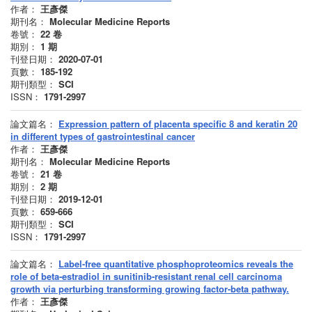
作者：
王彥傑
期刊名：
Molecular Medicine Reports
卷號：
22
卷
期別：
1
期
刊登日期：
2020-07-01
頁數：
185-192
期刊類型：
SCI
ISSN：
1791-2997
論文篇名：
Expression pattern of placenta specific 8 and keratin 20
in different types of gastrointestinal cancer
作者：
王彥傑
期刊名：
Molecular Medicine Reports
卷號：
21
卷
期別：
2
期
刊登日期：
2019-12-01
頁數：
659-666
期刊類型：
SCI
ISSN：
1791-2997
論文篇名：
Label-free quantitative phosphoproteomics reveals the
role of beta-estradiol in sunitinib-resistant renal cell carcinoma
growth via perturbing transforming growing factor-beta pathway.
作者：
王彥傑