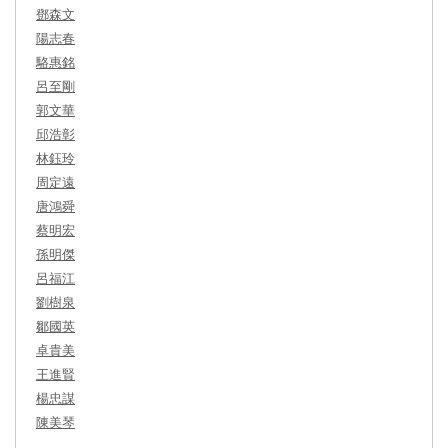
鄧森文
陽志春
駱惠銘
呂至剛
郭文華
邱浩彰
林鈺玲
周定遠
唐鴻舜
蔡明宏
孫明傑
呂福江
劉樹泉
鄒國英
卓貴美
王進賢
楊忠謀
陳美琴