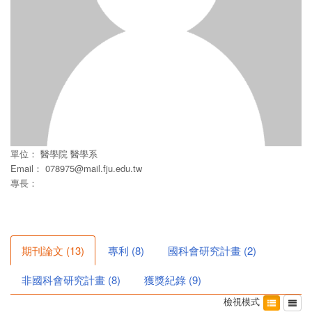
單位：
醫學院
醫學系
Email：
078975@mail.fju.edu.tw
專長：
期刊論文
(
13
)
專利
(
8
)
國科會研究計畫
(
2
)
非國科會研究計畫
(
8
)
獲獎紀錄
(
9
)
檢視模式