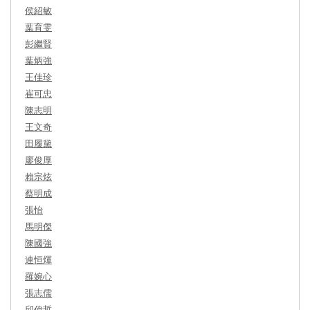
侯紹敏
葉育雯
彭繼賢
葉炳強
王佳珍
崔可忠
陳志明
王文奇
田履黛
廖俊厚
賴宗炫
蔡明成
張怡
馬明傑
陳國強
連恒煇
羅婉心
張志儒
邱偉哲