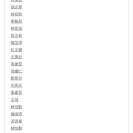
張志華
林裕民
黃毓慈
林世昌
吳文彬
陳至理
杜文圓
文萬欣
黃建賢
張繼仁
鄭翠芬
司馬忠
葉建宏
王琨
林佳勳
穆淑琪
洪啓峯
林恒毅