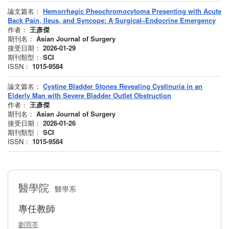
論文篇名：
Hemorrhagic Pheochromocytoma Presenting with Acute
Back Pain, Ileus, and Syncope: A Surgical–Endocrine Emergency
作者：
王彥傑
期刊名：
Asian Journal of Surgery
接受日期：
2026-01-29
期刊類型：
SCI
ISSN：
1015-9584
論文篇名：
Cystine Bladder Stones Revealing Cystinuria in an
Elderly Man with Severe Bladder Outlet Obstruction
作者：
王彥傑
期刊名：
Asian Journal of Surgery
接受日期：
2026-01-26
期刊類型：
SCI
ISSN：
1015-9584
醫學院
醫學系
專任教師
劉羽芩