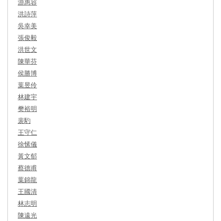
游惠容
洪詩萍
吳幸美
張俊毅
洪世文
陳華芬
侯勝博
葉昱伶
林建宇
樊裕明
裴馰
王守仁
徐愫儀
黃文郁
蔡德甫
葉錦龍
王國清
林志明
陳遠光