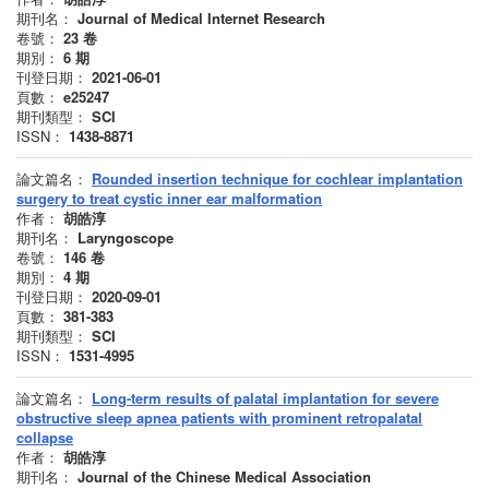
期刊名：
Journal of Medical Internet Research
卷號：
23
卷
期別：
6
期
刊登日期：
2021-06-01
頁數：
e25247
期刊類型：
SCI
ISSN：
1438-8871
論文篇名：
Rounded insertion technique for cochlear implantation
surgery to treat cystic inner ear malformation
作者：
胡皓淳
期刊名：
Laryngoscope
卷號：
146
卷
期別：
4
期
刊登日期：
2020-09-01
頁數：
381-383
期刊類型：
SCI
ISSN：
1531-4995
論文篇名：
Long-term results of palatal implantation for severe
obstructive sleep apnea patients with prominent retropalatal
collapse
作者：
胡皓淳
期刊名：
Journal of the Chinese Medical Association