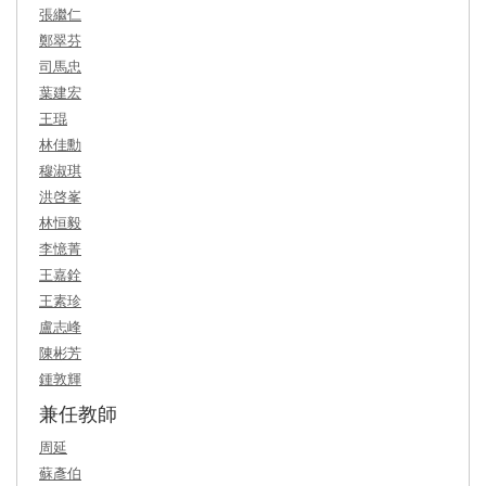
張繼仁
鄭翠芬
司馬忠
葉建宏
王琨
林佳勳
穆淑琪
洪啓峯
林恒毅
李憶菁
王嘉銓
王素珍
盧志峰
陳彬芳
鍾敦輝
兼任教師
周延
蘇彥伯