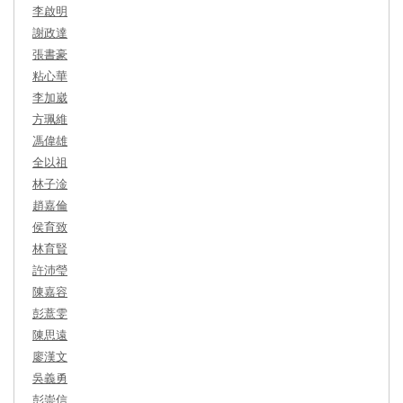
李啟明
謝政達
張書豪
粘心華
李加崴
方珮維
馮偉雄
全以祖
林子淦
趙嘉倫
侯育致
林育賢
許沛瑩
陳嘉容
彭薏雯
陳思遠
廖漢文
吳義勇
彭崇信