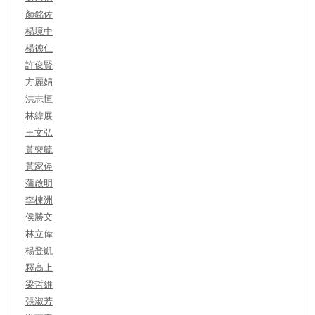
顏銘佐
楊境中
楊德仁
許俊賢
方麗娟
洪志恒
林緯展
王文弘
黃奭毓
黃家偉
蒲啟明
李棟洲
侯勝文
林立偉
楊登凱
釋高上
梁哲維
張淑芳