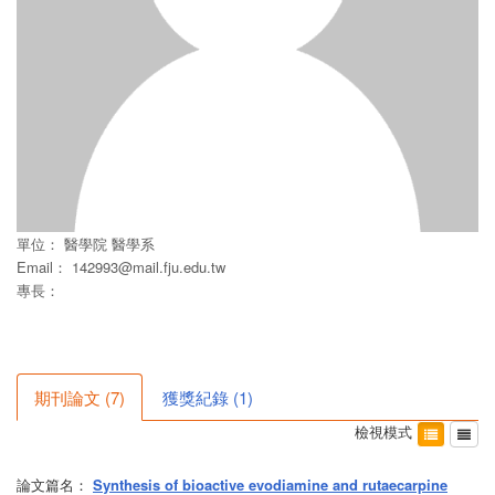
單位：
醫學院
醫學系
Email：
142993@mail.fju.edu.tw
專長：
期刊論文
(
7
)
獲獎紀錄
(
1
)
檢視模式
論文篇名：
Synthesis of bioactive evodiamine and rutaecarpine