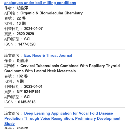
analogues under ball milling conditions
作者：
胡皓淳
期刊名：
Organic & Biomolecular Chemistry
卷號：
22
卷
期別：
13
期
刊登日期：
2024-04-07
頁數：
2620-2629
期刊類型：
SCI
ISSN：
1477-0520
論文篇名：
Ear, Nose & Throat Journal
作者：
胡皓淳
期刊名：
Cervical Tuberculosis Combined With Papillary Thyroid
Carcinoma With Lateral Neck Metastasis
卷號：
102
卷
期別：
4
期
刊登日期：
2023-04-01
頁數：
NP192-NP194
期刊類型：
SCI
ISSN：
0145-5613
論文篇名：
Deep Learning Application for Vocal Fold Disease
Prediction Through Voice Recognition: Preliminary Development
Study
作者：
胡皓淳