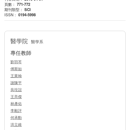
頁數：
771-772
期刊類型：
SCI
ISSN：
0194-5998
醫學院
醫學系
專任教師
劉羽芩
傅斯如
王業翰
謝陳平
吳玟誼
王亮傑
林彥佑
李毅評
何承勳
洪立維