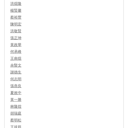
洪焜隆
楊賢馨
蔡裕豐
陳明宏
洪敬賢
張正坤
黃政華
何承峰
王南焜
余豎文
謝德生
何志明
張燕良
夏效中
黃一勝
林隆煌
胡瑞庭
蔡明松
王拔群