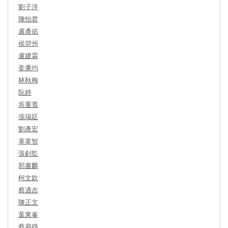
劉子洋
陳怡君
盧彥佑
侯羿州
盧建霖
姜秉均
林秋梅
阮婷
吳重寬
張瑞廷
劉彥宏
辜韋智
張釗監
郭書麟
柯文欽
蔡適吉
陳正文
葉東峯
蔡易錚