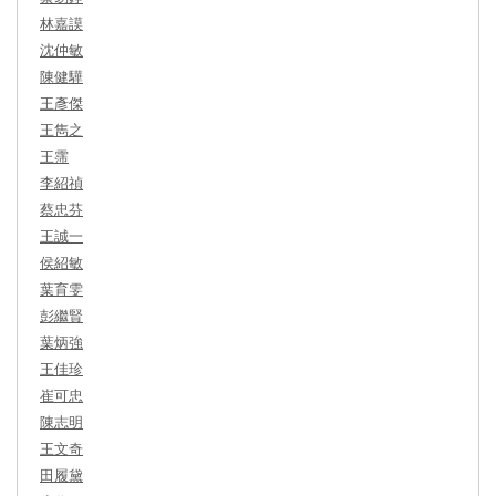
林嘉謨
沈仲敏
陳健驊
王彥傑
王雋之
王霈
李紹禎
蔡忠芬
王誠一
侯紹敏
葉育雯
彭繼賢
葉炳強
王佳珍
崔可忠
陳志明
王文奇
田履黛