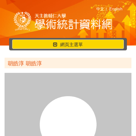
中文
|
English
行
網頁主選單
動
選
胡皓淳 胡皓淳
單