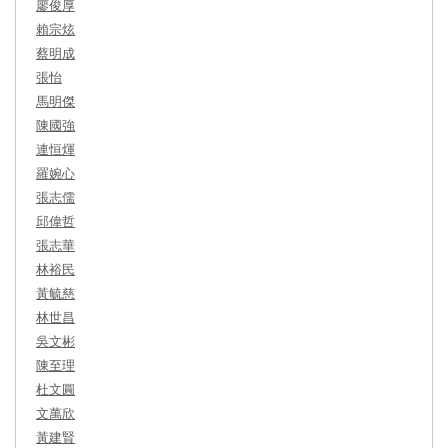
廖俊厚
賴宗炫
蔡明成
張怡
馬明傑
陳國強
連恒煇
羅婉心
張志儒
邱偉哲
張志華
林裕民
黃毓慈
林世昌
吳文彬
陳至理
杜文圓
文萬欣
黃建賢