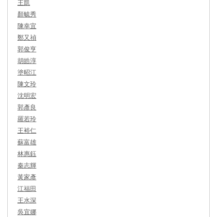
王凱
顏毓秀
陳幸宜
鄭又禎
郭俊亨
胡皓淳
塗昭江
陳文玲
沈明宏
郭彥良
羅若玲
王裕仁
蘇富雄
林惠鈺
秦志輝
黃家彥
江福田
王水深
吳宜娜