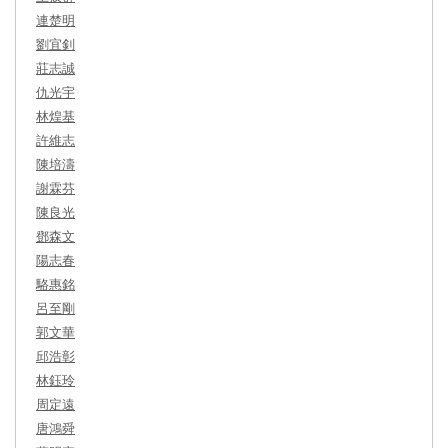
連楚明
劉宜釗
莊志誠
仇光宇
林煌基
許維志
陳培濤
謝霖芬
陳良光
鄧森文
陽志春
駱惠銘
呂至剛
郭文華
邱浩彰
林鈺玲
周定遠
唐鴻舜