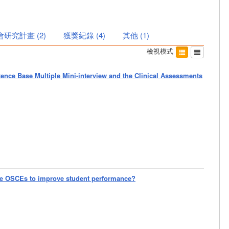
會研究計畫
(
2
)
獲獎紀錄
(
4
)
其他
(
1
)
檢視模式
ence Base Multiple Mini-interview and the Clinical Assessments
ive OSCEs to improve student performance?