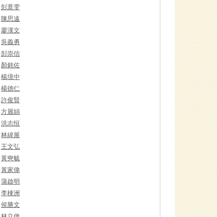
彭薏雯
陳思遠
廖漢文
吳義勇
彭崇信
顏銘佐
楊境中
楊德仁
許俊賢
方麗娟
洪志恒
林緯展
王文弘
黃奭毓
黃家偉
蒲啟明
李棟洲
侯勝文
林立偉