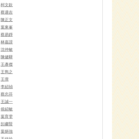
柯文欽
蔡適吉
陳正文
葉東峯
蔡易錚
林嘉謨
沈仲敏
陳健驊
王彥傑
王雋之
王霈
李紹禎
蔡忠芬
王誠一
侯紹敏
葉育雯
彭繼賢
葉炳強
王佳珍