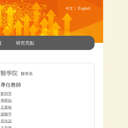
中文
|
English
頁
研究亮點
醫學院
醫學系
專任教師
劉羽芩
傅斯如
王業翰
謝陳平
吳玟誼
王亮傑