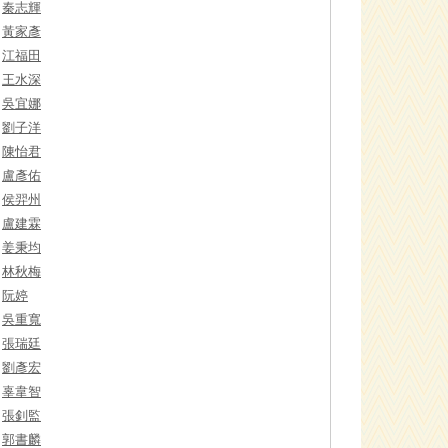
秦志輝
黃家彥
江福田
王水深
吳宜娜
劉子洋
陳怡君
盧彥佑
侯羿州
盧建霖
姜秉均
林秋梅
阮婷
吳重寬
張瑞廷
劉彥宏
辜韋智
張釗監
郭書麟