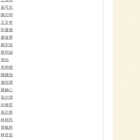
崔可忠
陳志明
王文奇
田履黛
廖俊厚
賴宗炫
蔡明成
張怡
馬明傑
陳國強
連恒煇
羅婉心
張志儒
邱偉哲
張志華
林裕民
黃毓慈
林世昌