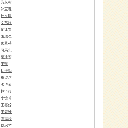
吳文彬
陳至理
杜文圓
文萬欣
黃建賢
張繼仁
鄭翠芬
司馬忠
葉建宏
王琨
林佳勳
穆淑琪
洪啓峯
林恒毅
李憶菁
王嘉銓
王素珍
盧志峰
陳彬芳