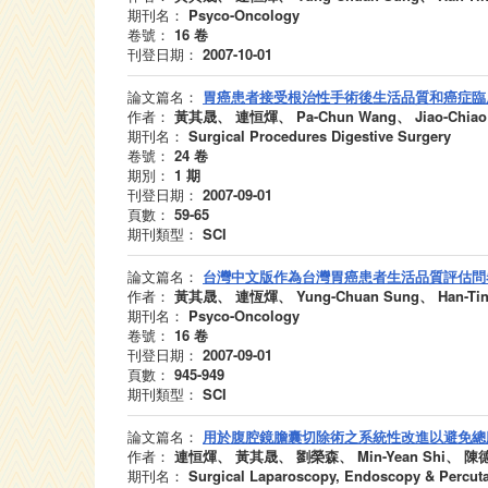
期刊名：
Psyco-Oncology
卷號：
16
卷
刊登日期：
2007-10-01
論文篇名：
胃癌患者接受根治性手術後生活品質和癌症臨
作者：
黃其晟、 連恒煇、 Pa-Chun Wang、 Jiao-Chiao Ya
期刊名：
Surgical Procedures Digestive Surgery
卷號：
24
卷
期別：
1
期
刊登日期：
2007-09-01
頁數：
59-65
期刊類型：
SCI
論文篇名：
台灣中文版作為台灣胃癌患者生活品質評估問
作者：
黃其晟、 連恆煇、 Yung-Chuan Sung、 Han-Ting 
期刊名：
Psyco-Oncology
卷號：
16
卷
刊登日期：
2007-09-01
頁數：
945-949
期刊類型：
SCI
論文篇名：
用於腹腔鏡膽囊切除術之系統性改進以避免總
作者：
連恒煇、 黃其晟、 劉榮森、 Min-Yean Shi、 陳德
期刊名：
Surgical Laparoscopy, Endoscopy & Percut