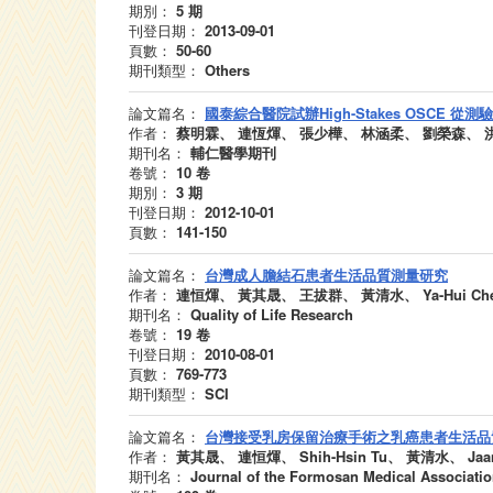
期別：
5
期
刊登日期：
2013-09-01
頁數：
50-60
期刊類型：
Others
論文篇名：
國泰綜合醫院試辦High-Stakes OSCE
作者：
蔡明霖、 連恆煇、 張少樺、 林涵柔、 劉榮森、 
期刊名：
輔仁醫學期刊
卷號：
10
卷
期別：
3
期
刊登日期：
2012-10-01
頁數：
141-150
論文篇名：
台灣成人膽結石患者生活品質測量研究
作者：
連恒煇、 黃其晟、 王拔群、 黃清水、 Ya-Hui Chen、
期刊名：
Quality of Life Research
卷號：
19
卷
刊登日期：
2010-08-01
頁數：
769-773
期刊類型：
SCI
論文篇名：
台灣接受乳房保留治療手術之乳癌患者生活品
作者：
黃其晟、 連恒煇、 Shih-Hsin Tu、 黃清水、 Jaan-Ye
期刊名：
Journal of the Formosan Medical Associati