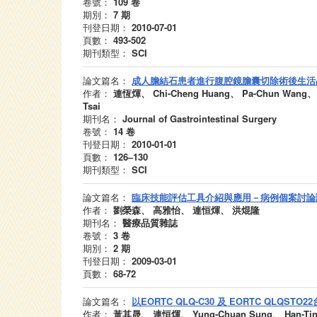
卷號：
109
卷
期別：
7
期
刊登日期：
2010-07-01
頁數：
493-502
期刊類型：
SCI
論文篇名：
成人膽結石患者進行腹腔鏡膽囊切除術後生活
作者：
連恆煇、 Chi-Cheng Huang、 Pa-Chun Wang、 Ch
Tsai
期刊名：
Journal of Gastrointestinal Surgery
卷號：
14
卷
刊登日期：
2010-01-01
頁數：
126–130
期刊類型：
SCI
論文篇名：
臨床技能評估工具介紹與應用－病例個案討論評量
作者：
劉榮森、 高雅怡、 連恒煇、 洪焜隆
期刊名：
醫療品質雜誌
卷號：
3
卷
期別：
2
期
刊登日期：
2009-03-01
頁數：
68-72
論文篇名：
以EORTC QLQ-C30 及 EORTC QL
作者：
黃其晟、 連恒煇、 Yung-Chuan Sung、 Han-Ting 