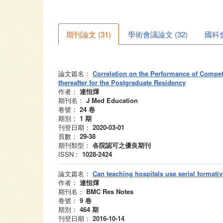
期刊論文
(
31
)
學術會議論文
(
32
)
國科
論文篇名：
Correlation on the Performance of Compet
thereafter for the Postgraduate Residency
作者：
連恒煇
期刊名：
J Med Education
卷號：
24
卷
期別：
1
期
刊登日期：
2020-03-01
頁數：
29-38
期刊類型：
各院認可之優良期刊
ISSN：
1028-2424
論文篇名：
Can teaching hospitals use serial format
作者：
連恒煇
期刊名：
BMC Res Notes
卷號：
9
卷
期別：
464
期
刊登日期：
2016-10-14