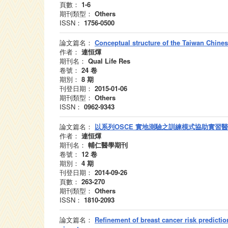
頁數：
1-6
期刊類型：
Others
ISSN：
1756-0500
論文篇名：
Conceptual structure of the Taiwan Chin
作者：
連恒煇
期刊名：
Qual Life Res
卷號：
24
卷
期別：
8
期
刊登日期：
2015-01-06
期刊類型：
Others
ISSN：
0962-9343
論文篇名：
以系列OSCE 實地測驗之訓練模式協助實習醫
作者：
連恒煇
期刊名：
輔仁醫學期刊
卷號：
12
卷
期別：
4
期
刊登日期：
2014-09-26
頁數：
263-270
期刊類型：
Others
ISSN：
1810-2093
論文篇名：
Refinement of breast cancer risk predicti