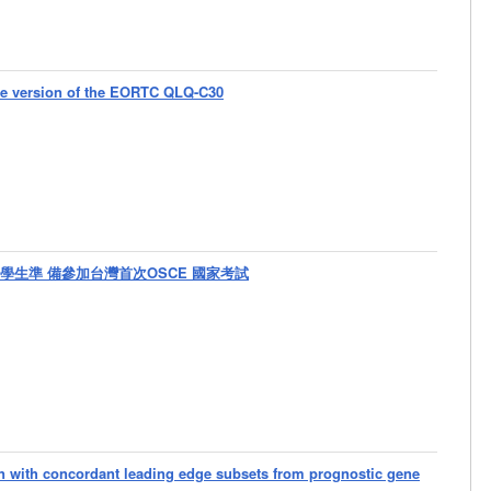
ese version of the EORTC QLQ-C30
學生準 備參加台灣首次OSCE 國家考試
on with concordant leading edge subsets from prognostic gene