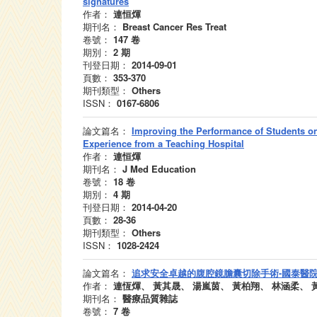
signatures
作者：
連恒煇
期刊名：
Breast Cancer Res Treat
卷號：
147
卷
期別：
2
期
刊登日期：
2014-09-01
頁數：
353-370
期刊類型：
Others
ISSN：
0167-6806
論文篇名：
Improving the Performance of Students o
Experience from a Teaching Hospital
作者：
連恒煇
期刊名：
J Med Education
卷號：
18
卷
期別：
4
期
刊登日期：
2014-04-20
頁數：
28-36
期刊類型：
Others
ISSN：
1028-2424
論文篇名：
追求安全卓越的腹腔鏡膽囊切除手術-國泰醫院
作者：
連恆煇、 黃其晟、 湯嵐茵、 黃柏翔、 林涵柔、 
期刊名：
醫療品質雜誌
卷號：
7
卷