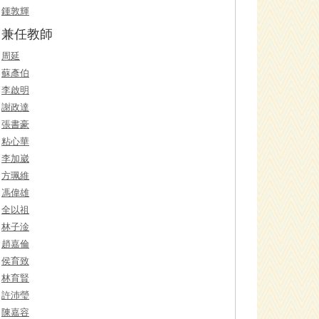
鍾敦輝
兼任教師
周延
蘇彥伯
李啟明
謝政達
張書豪
粘心華
李加崴
方珮維
馮偉雄
全以祖
林子淦
趙嘉倫
侯育致
林育賢
許沛瑩
陳嘉容