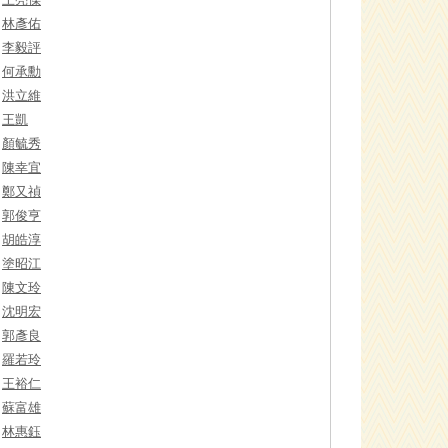
林彥佑
李毅評
何承勳
洪立維
王凱
顏毓秀
陳幸宜
鄭又禎
郭俊亨
胡皓淳
塗昭江
陳文玲
沈明宏
郭彥良
羅若玲
王裕仁
蘇富雄
林惠鈺