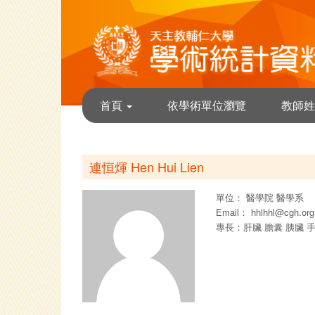
首頁
依學術單位瀏覽
教師姓
連恒煇 Hen Hui Lien
單位：
醫學院
醫學系
Email：
hhlhhl@cgh.org
專長：肝臟 膽囊 胰臟 