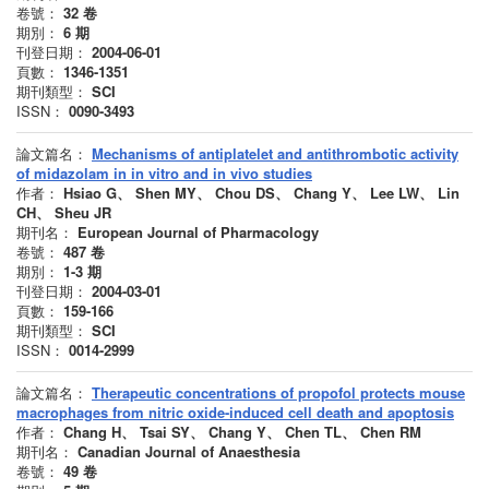
卷號：
32
卷
期別：
6
期
刊登日期：
2004-06-01
頁數：
1346-1351
期刊類型：
SCI
ISSN：
0090-3493
論文篇名：
Mechanisms of antiplatelet and antithrombotic activity
of midazolam in in vitro and in vivo studies
作者：
Hsiao G、 Shen MY、 Chou DS、 Chang Y、 Lee LW、 Lin
CH、 Sheu JR
期刊名：
European Journal of Pharmacology
卷號：
487
卷
期別：
1-3
期
刊登日期：
2004-03-01
頁數：
159-166
期刊類型：
SCI
ISSN：
0014-2999
論文篇名：
Therapeutic concentrations of propofol protects mouse
macrophages from nitric oxide-induced cell death and apoptosis
作者：
Chang H、 Tsai SY、 Chang Y、 Chen TL、 Chen RM
期刊名：
Canadian Journal of Anaesthesia
卷號：
49
卷