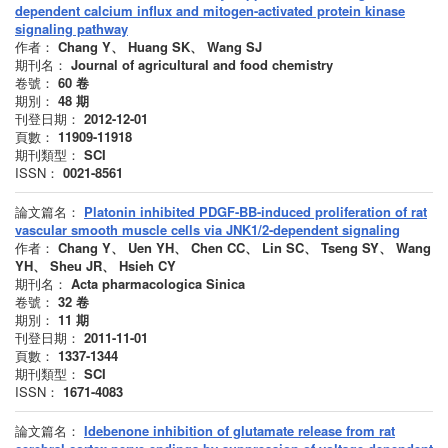
dependent calcium influx and mitogen-activated protein kinase
signaling pathway
作者：
Chang Y、 Huang SK、 Wang SJ
期刊名：
Journal of agricultural and food chemistry
卷號：
60
卷
期別：
48
期
刊登日期：
2012-12-01
頁數：
11909-11918
期刊類型：
SCI
ISSN：
0021-8561
論文篇名：
Platonin inhibited PDGF-BB-induced proliferation of rat
vascular smooth muscle cells via JNK1/2-dependent signaling
作者：
Chang Y、 Uen YH、 Chen CC、 Lin SC、 Tseng SY、 Wang
YH、 Sheu JR、 Hsieh CY
期刊名：
Acta pharmacologica Sinica
卷號：
32
卷
期別：
11
期
刊登日期：
2011-11-01
頁數：
1337-1344
期刊類型：
SCI
ISSN：
1671-4083
論文篇名：
Idebenone inhibition of glutamate release from rat