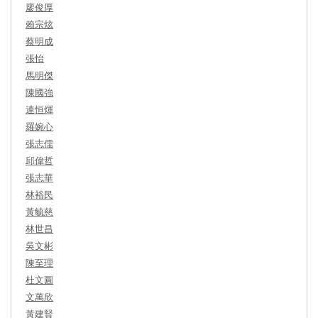
廖俊厚
賴宗炫
蔡明成
張怡
馬明傑
陳國強
連恒煇
羅婉心
張志儒
邱偉哲
張志華
林裕民
黃毓慈
林世昌
吳文彬
陳至理
杜文圓
文萬欣
黃建賢