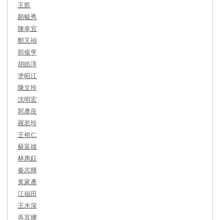
王凱
顏毓秀
陳幸宜
鄭又禎
郭俊亨
胡皓淳
塗昭江
陳文玲
沈明宏
郭彥良
羅若玲
王裕仁
蘇富雄
林惠鈺
秦志輝
黃家彥
江福田
王水深
吳宜娜