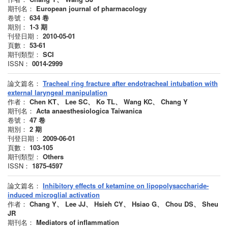
期刊名：
European journal of pharmacology
卷號：
634
卷
期別：
1-3
期
刊登日期：
2010-05-01
頁數：
53-61
期刊類型：
SCI
ISSN：
0014-2999
論文篇名：
Tracheal ring fracture after endotracheal intubation with
external laryngeal manipulation
作者：
Chen KT、 Lee SC、 Ko TL、 Wang KC、 Chang Y
期刊名：
Acta anaesthesiologica Taiwanica
卷號：
47
卷
期別：
2
期
刊登日期：
2009-06-01
頁數：
103-105
期刊類型：
Others
ISSN：
1875-4597
論文篇名：
Inhibitory effects of ketamine on lipopolysaccharide-
induced microglial activation
作者：
Chang Y、 Lee JJ、 Hsieh CY、 Hsiao G、 Chou DS、 Sheu
JR
期刊名：
Mediators of inflammation