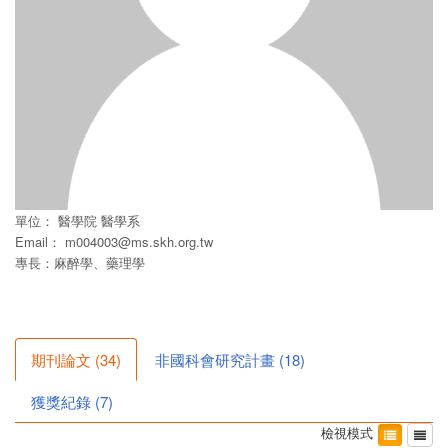
單位：
醫學院
醫學系
Email：
m004003@ms.skh.org.tw
專長：麻醉學、藥理學
期刊論文
(
34
)
非國科會研究計畫
(
18
)
獲獎紀錄
(
7
)
檢視模式