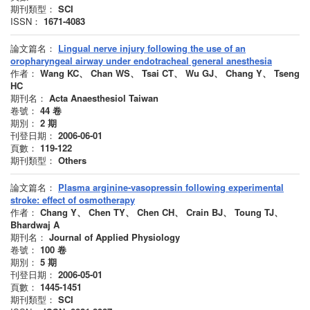
期刊類型：
SCI
ISSN：
1671-4083
論文篇名：
Lingual nerve injury following the use of an
oropharyngeal airway under endotracheal general anesthesia
作者：
Wang KC、 Chan WS、 Tsai CT、 Wu GJ、 Chang Y、 Tseng
HC
期刊名：
Acta Anaesthesiol Taiwan
卷號：
44
卷
期別：
2
期
刊登日期：
2006-06-01
頁數：
119-122
期刊類型：
Others
論文篇名：
Plasma arginine-vasopressin following experimental
stroke: effect of osmotherapy
作者：
Chang Y、 Chen TY、 Chen CH、 Crain BJ、 Toung TJ、
Bhardwaj A
期刊名：
Journal of Applied Physiology
卷號：
100
卷
期別：
5
期
刊登日期：
2006-05-01
頁數：
1445-1451
期刊類型：
SCI