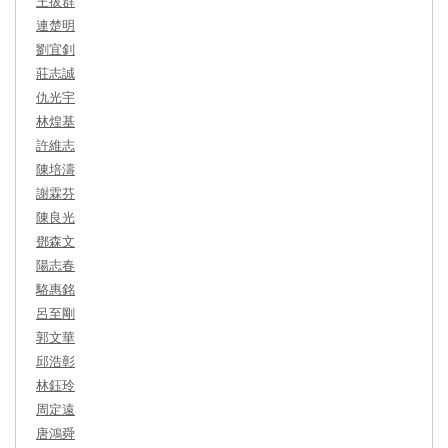
王拔群
連楚明
劉宜釗
莊志誠
仇光宇
林煌基
許維志
陳培濤
謝霖芬
陳良光
鄧森文
陽志春
駱惠銘
呂至剛
郭文華
邱浩彰
林鈺玲
周定遠
唐鴻舜