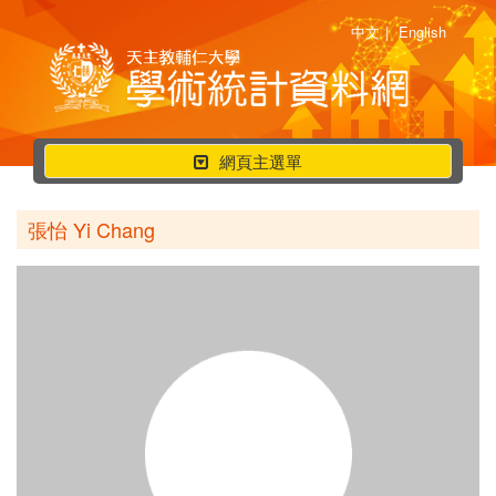
中文
|
English
行
網頁主選單
動
選
張怡 Yi Chang
單