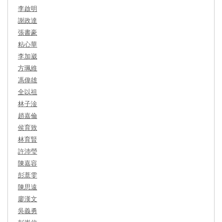
李啟明
謝政達
張書豪
粘心華
李加崴
方珮維
馮偉雄
全以祖
林子淦
趙嘉倫
侯育致
林育賢
許沛瑩
陳嘉容
彭薏雯
陳思遠
廖漢文
吳義勇