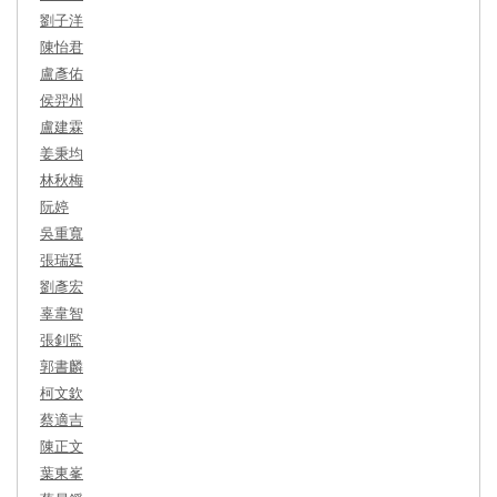
劉子洋
陳怡君
盧彥佑
侯羿州
盧建霖
姜秉均
林秋梅
阮婷
吳重寬
張瑞廷
劉彥宏
辜韋智
張釗監
郭書麟
柯文欽
蔡適吉
陳正文
葉東峯