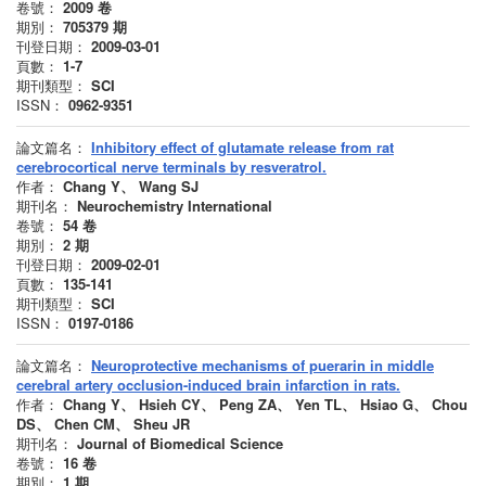
卷號：
2009
卷
期別：
705379
期
刊登日期：
2009-03-01
頁數：
1-7
期刊類型：
SCI
ISSN：
0962-9351
論文篇名：
Inhibitory effect of glutamate release from rat
cerebrocortical nerve terminals by resveratrol.
作者：
Chang Y、 Wang SJ
期刊名：
Neurochemistry International
卷號：
54
卷
期別：
2
期
刊登日期：
2009-02-01
頁數：
135-141
期刊類型：
SCI
ISSN：
0197-0186
論文篇名：
Neuroprotective mechanisms of puerarin in middle
cerebral artery occlusion-induced brain infarction in rats.
作者：
Chang Y、 Hsieh CY、 Peng ZA、 Yen TL、 Hsiao G、 Chou
DS、 Chen CM、 Sheu JR
期刊名：
Journal of Biomedical Science
卷號：
16
卷
期別：
1
期