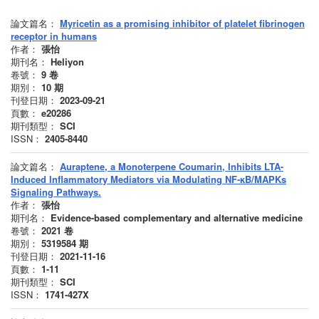
論文篇名：
Myricetin as a promising inhibitor of platelet fibrinogen
receptor in humans
作者：
張怡
期刊名：
Heliyon
卷號：
9
卷
期別：
10
期
刊登日期：
2023-09-21
頁數：
e20286
期刊類型：
SCI
ISSN：
2405-8440
論文篇名：
Auraptene, a Monoterpene Coumarin, Inhibits LTA-
Induced Inflammatory Mediators via Modulating NF-κB/MAPKs
Signaling Pathways.
作者：
張怡
期刊名：
Evidence-based complementary and alternative medicine
卷號：
2021
卷
期別：
5319584
期
刊登日期：
2021-11-16
頁數：
1-11
期刊類型：
SCI
ISSN：
1741-427X