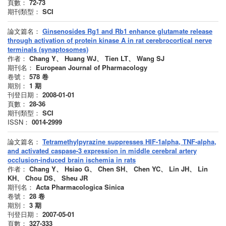
頁數：
72-73
期刊類型：
SCI
論文篇名：
Ginsenosides Rg1 and Rb1 enhance glutamate release
through activation of protein kinase A in rat cerebrocortical nerve
terminals (synaptosomes)
作者：
Chang Y、 Huang WJ、 Tien LT、 Wang SJ
期刊名：
European Journal of Pharmacology
卷號：
578
卷
期別：
1
期
刊登日期：
2008-01-01
頁數：
28-36
期刊類型：
SCI
ISSN：
0014-2999
論文篇名：
Tetramethylpyrazine suppresses HIF-1alpha, TNF-alpha,
and activated caspase-3 expression in middle cerebral artery
occlusion-induced brain ischemia in rats
作者：
Chang Y、 Hsiao G、 Chen SH、 Chen YC、 Lin JH、 Lin
KH、 Chou DS、 Sheu JR
期刊名：
Acta Pharmacologica Sinica
卷號：
28
卷
期別：
3
期
刊登日期：
2007-05-01
頁數：
327-333