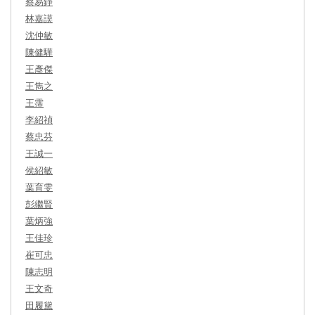
蔡易錚
林嘉謨
沈仲敏
陳健驊
王彥傑
王雋之
王霈
李紹禎
蔡忠芬
王誠一
侯紹敏
葉育雯
彭繼賢
葉炳強
王佳珍
崔可忠
陳志明
王文奇
田履黛