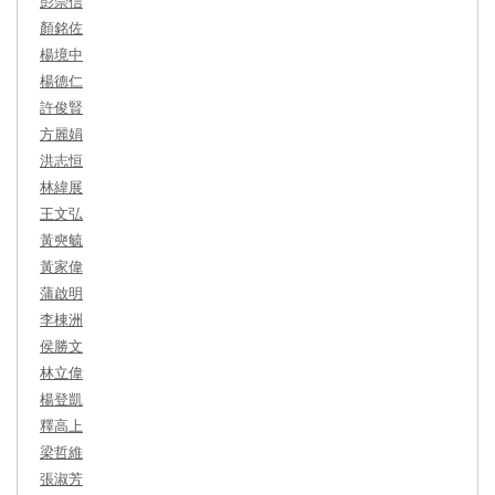
彭崇信
顏銘佐
楊境中
楊德仁
許俊賢
方麗娟
洪志恒
林緯展
王文弘
黃奭毓
黃家偉
蒲啟明
李棟洲
侯勝文
林立偉
楊登凱
釋高上
梁哲維
張淑芳