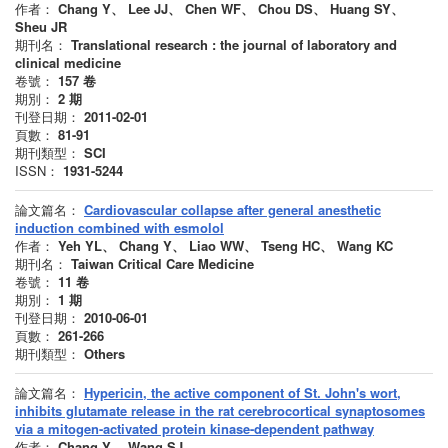
作者：
Chang Y、 Lee JJ、 Chen WF、 Chou DS、 Huang SY、
Sheu JR
期刊名：
Translational research : the journal of laboratory and
clinical medicine
卷號：
157
卷
期別：
2
期
刊登日期：
2011-02-01
頁數：
81-91
期刊類型：
SCI
ISSN：
1931-5244
論文篇名：
Cardiovascular collapse after general anesthetic
induction combined with esmolol
作者：
Yeh YL、 Chang Y、 Liao WW、 Tseng HC、 Wang KC
期刊名：
Taiwan Critical Care Medicine
卷號：
11
卷
期別：
1
期
刊登日期：
2010-06-01
頁數：
261-266
期刊類型：
Others
論文篇名：
Hypericin, the active component of St. John's wort,
inhibits glutamate release in the rat cerebrocortical synaptosomes
via a mitogen-activated protein kinase-dependent pathway
作者：
Chang Y、 Wang SJ