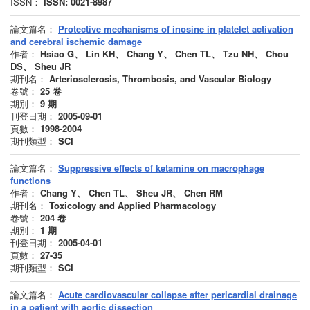
ISSN：
ISSN: 0021-8987
論文篇名：
Protective mechanisms of inosine in platelet activation
and cerebral ischemic damage
作者：
Hsiao G、 Lin KH、 Chang Y、 Chen TL、 Tzu NH、 Chou
DS、 Sheu JR
期刊名：
Arteriosclerosis, Thrombosis, and Vascular Biology
卷號：
25
卷
期別：
9
期
刊登日期：
2005-09-01
頁數：
1998-2004
期刊類型：
SCI
論文篇名：
Suppressive effects of ketamine on macrophage
functions
作者：
Chang Y、 Chen TL、 Sheu JR、 Chen RM
期刊名：
Toxicology and Applied Pharmacology
卷號：
204
卷
期別：
1
期
刊登日期：
2005-04-01
頁數：
27-35
期刊類型：
SCI
論文篇名：
Acute cardiovascular collapse after pericardial drainage
in a patient with aortic dissection