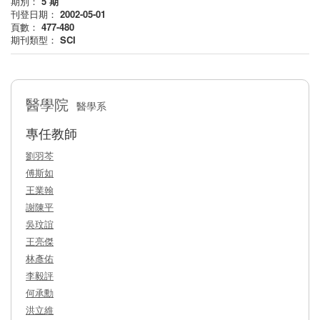
期別：
5
期
刊登日期：
2002-05-01
頁數：
477-480
期刊類型：
SCI
醫學院
醫學系
專任教師
劉羽芩
傅斯如
王業翰
謝陳平
吳玟誼
王亮傑
林彥佑
李毅評
何承勳
洪立維