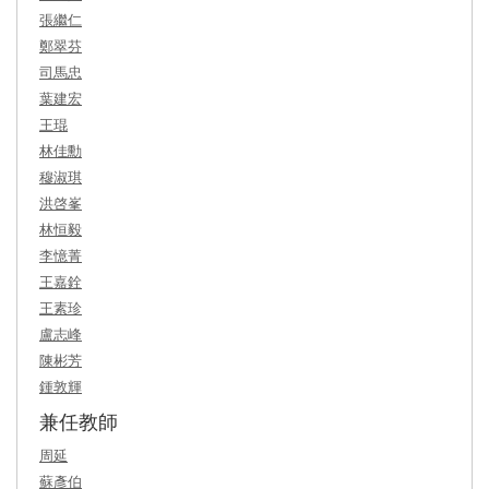
張繼仁
鄭翠芬
司馬忠
葉建宏
王琨
林佳勳
穆淑琪
洪啓峯
林恒毅
李憶菁
王嘉銓
王素珍
盧志峰
陳彬芳
鍾敦輝
兼任教師
周延
蘇彥伯