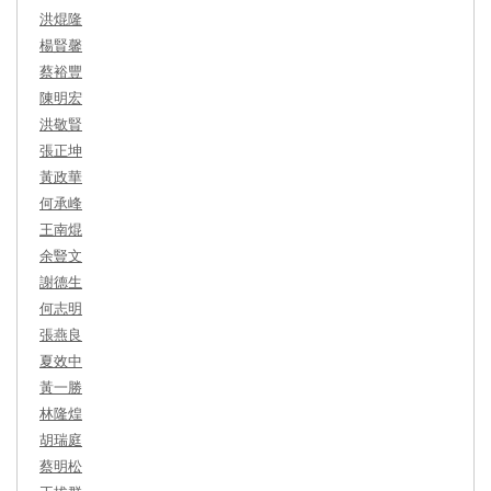
洪焜隆
楊賢馨
蔡裕豐
陳明宏
洪敬賢
張正坤
黃政華
何承峰
王南焜
余豎文
謝德生
何志明
張燕良
夏效中
黃一勝
林隆煌
胡瑞庭
蔡明松