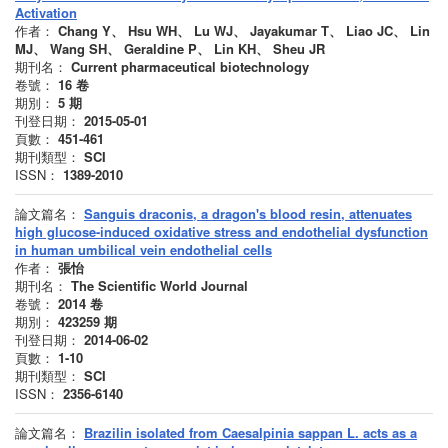
Activation
作者：
Chang Y、 Hsu WH、 Lu WJ、 Jayakumar T、 Liao JC、 Lin
MJ、 Wang SH、 Geraldine P、 Lin KH、 Sheu JR
期刊名：
Current pharmaceutical biotechnology
卷號：
16
卷
期別：
5
期
刊登日期：
2015-05-01
頁數：
451-461
期刊類型：
SCI
ISSN：
1389-2010
論文篇名：
Sanguis draconis, a dragon's blood resin, attenuates
high glucose-induced oxidative stress and endothelial dysfunction
in human umbilical vein endothelial cells
作者：
張怡
期刊名：
The Scientific World Journal
卷號：
2014
卷
期別：
423259
期
刊登日期：
2014-06-02
頁數：
1-10
期刊類型：
SCI
ISSN：
2356-6140
論文篇名：
Brazilin isolated from Caesalpinia sappan L. acts as a