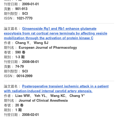
刊登日期：
2009-01-01
頁數：
901-913
期刊類型：
SCI
ISSN：
1021-7770
論文篇名：
Ginsenoside Rg1 and Rb1 enhance glutamate
exocytosis from rat cortical nerve terminals by affecting vesicle
mobilization through the activation of protein kinase C
作者：
Chang Y、 Wang SJ
期刊名：
European Journal of Pharmacology
卷號：
590
卷
期別：
1-3
期
刊登日期：
2008-08-01
頁數：
74-79
期刊類型：
SCI
ISSN：
0014-2999
論文篇名：
Posteroperative transient ischemic attack in a patient
with radiation-induced internal carotid artery stenosis.
作者：
Liao WW、 Yeh YL、 Wang KC、 Chang Y*
期刊名：
Journal of Clinical Anesthesia
卷號：
20
卷
期別：
1
期
刊登日期：
2008-02-01