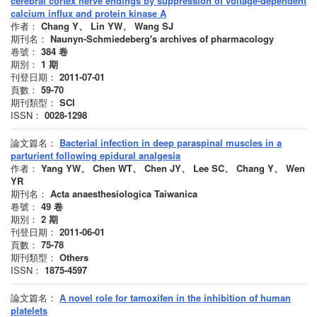
cerebral cortex nerve endings by suppression of voltage-dependent
calcium influx and protein kinase A
作者：
Chang Y、 Lin YW、 Wang SJ
期刊名：
Naunyn-Schmiedeberg's archives of pharmacology
卷號：
384
卷
期別：
1
期
刊登日期：
2011-07-01
頁數：
59-70
期刊類型：
SCI
ISSN：
0028-1298
論文篇名：
Bacterial infection in deep paraspinal muscles in a
parturient following epidural analgesia
作者：
Yang YW、 Chen WT、 Chen JY、 Lee SC、 Chang Y、 Wen
YR
期刊名：
Acta anaesthesiologica Taiwanica
卷號：
49
卷
期別：
2
期
刊登日期：
2011-06-01
頁數：
75-78
期刊類型：
Others
ISSN：
1875-4597
論文篇名：
A novel role for tamoxifen in the inhibition of human
platelets