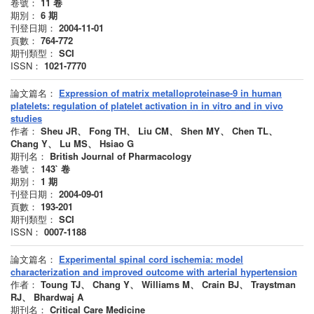
卷號：
11
卷
期別：
6
期
刊登日期：
2004-11-01
頁數：
764-772
期刊類型：
SCI
ISSN：
1021-7770
論文篇名：
Expression of matrix metalloproteinase-9 in human
platelets: regulation of platelet activation in in vitro and in vivo
studies
作者：
Sheu JR、 Fong TH、 Liu CM、 Shen MY、 Chen TL、
Chang Y、 Lu MS、 Hsiao G
期刊名：
British Journal of Pharmacology
卷號：
143`
卷
期別：
1
期
刊登日期：
2004-09-01
頁數：
193-201
期刊類型：
SCI
ISSN：
0007-1188
論文篇名：
Experimental spinal cord ischemia: model
characterization and improved outcome with arterial hypertension
作者：
Toung TJ、 Chang Y、 Williams M、 Crain BJ、 Traystman
RJ、 Bhardwaj A
期刊名：
Critical Care Medicine