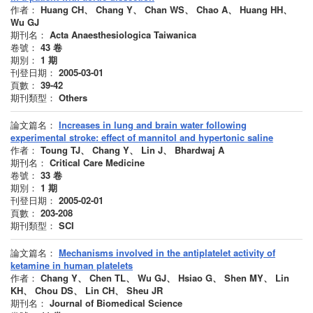
作者：
Huang CH、 Chang Y、 Chan WS、 Chao A、 Huang HH、
Wu GJ
期刊名：
Acta Anaesthesiologica Taiwanica
卷號：
43
卷
期別：
1
期
刊登日期：
2005-03-01
頁數：
39-42
期刊類型：
Others
論文篇名：
Increases in lung and brain water following
experimental stroke: effect of mannitol and hypertonic saline
作者：
Toung TJ、 Chang Y、 Lin J、 Bhardwaj A
期刊名：
Critical Care Medicine
卷號：
33
卷
期別：
1
期
刊登日期：
2005-02-01
頁數：
203-208
期刊類型：
SCI
論文篇名：
Mechanisms involved in the antiplatelet activity of
ketamine in human platelets
作者：
Chang Y、 Chen TL、 Wu GJ、 Hsiao G、 Shen MY、 Lin
KH、 Chou DS、 Lin CH、 Sheu JR
期刊名：
Journal of Biomedical Science