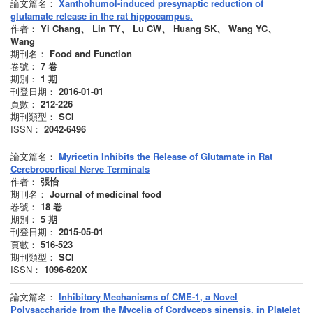
論文篇名：
Xanthohumol-induced presynaptic reduction of
glutamate release in the rat hippocampus.
作者：
Yi Chang、 Lin TY、 Lu CW、 Huang SK、 Wang YC、
Wang
期刊名：
Food and Function
卷號：
7
卷
期別：
1
期
刊登日期：
2016-01-01
頁數：
212-226
期刊類型：
SCI
ISSN：
2042-6496
論文篇名：
Myricetin Inhibits the Release of Glutamate in Rat
Cerebrocortical Nerve Terminals
作者：
張怡
期刊名：
Journal of medicinal food
卷號：
18
卷
期別：
5
期
刊登日期：
2015-05-01
頁數：
516-523
期刊類型：
SCI
ISSN：
1096-620X
論文篇名：
Inhibitory Mechanisms of CME-1, a Novel
Polysaccharide from the Mycelia of Cordyceps sinensis, in Platelet