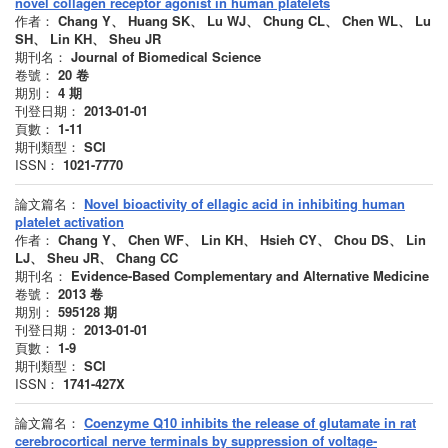
novel collagen receptor agonist in human platelets
作者：
Chang Y、 Huang SK、 Lu WJ、 Chung CL、 Chen WL、 Lu
SH、 Lin KH、 Sheu JR
期刊名：
Journal of Biomedical Science
卷號：
20
卷
期別：
4
期
刊登日期：
2013-01-01
頁數：
1-11
期刊類型：
SCI
ISSN：
1021-7770
論文篇名：
Novel bioactivity of ellagic acid in inhibiting human
platelet activation
作者：
Chang Y、 Chen WF、 Lin KH、 Hsieh CY、 Chou DS、 Lin
LJ、 Sheu JR、 Chang CC
期刊名：
Evidence-Based Complementary and Alternative Medicine
卷號：
2013
卷
期別：
595128
期
刊登日期：
2013-01-01
頁數：
1-9
期刊類型：
SCI
ISSN：
1741-427X
論文篇名：
Coenzyme Q10 inhibits the release of glutamate in rat
cerebrocortical nerve terminals by suppression of voltage-