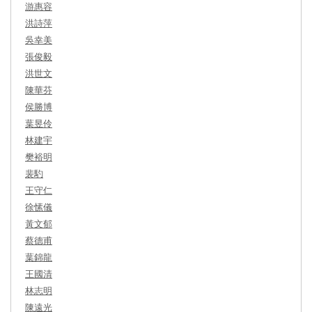
游惠容
洪詩萍
吳幸美
張俊毅
洪世文
陳華芬
侯勝博
葉昱伶
林建宇
樊裕明
裴馰
王守仁
徐愫儀
黃文郁
蔡德甫
葉錦龍
王國清
林志明
陳遠光