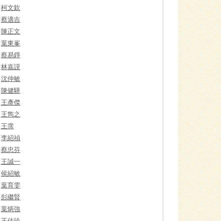
柯文欽
蔡適吉
陳正文
葉東峯
蔡易錚
林嘉謨
沈仲敏
陳健驊
王彥傑
王雋之
王霈
李紹禎
蔡忠芬
王誠一
侯紹敏
葉育雯
彭繼賢
葉炳強
王佳珍