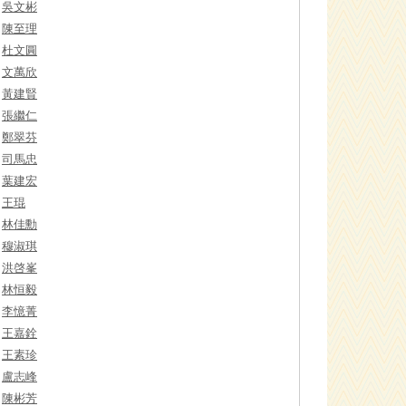
吳文彬
陳至理
杜文圓
文萬欣
黃建賢
張繼仁
鄭翠芬
司馬忠
葉建宏
王琨
林佳勳
穆淑琪
洪啓峯
林恒毅
李憶菁
王嘉銓
王素珍
盧志峰
陳彬芳