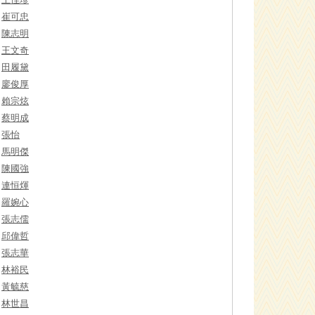
崔可忠
陳志明
王文奇
田履黛
廖俊厚
賴宗炫
蔡明成
張怡
馬明傑
陳國強
連恒煇
羅婉心
張志儒
邱偉哲
張志華
林裕民
黃毓慈
林世昌