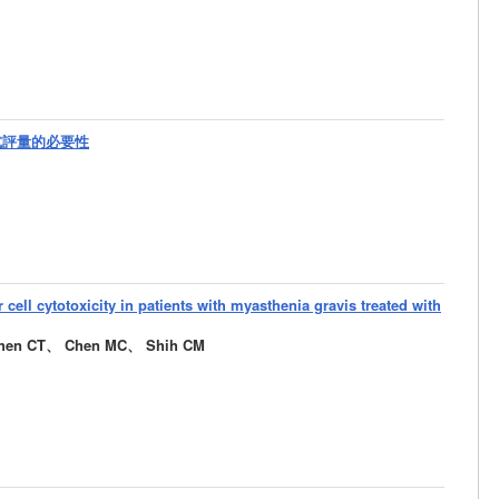
式評量的必要性
r cell cytotoxicity in patients with myasthenia gravis treated with
hen CT、 Chen MC、 Shih CM