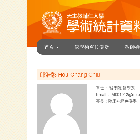
首頁
依學術單位瀏覽
教師姓
邱浩彰 Hou-Chang Chiu
單位：
醫學院
醫學系
Email：
M001012@ms.s
專長：臨床神經免疫學