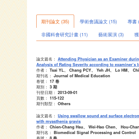
期刊論文
(
35
)
學術會議論文
(
15
)
專書
非國科會研究計畫
(
11
)
藝術展演
(
3
)
獲
論文篇名：
Attending Physician as an Examiner durin
Analysis of Rating Severity according to examiner’s In
作者：
Tsai YL、 Chang PCY、 Yeh JH、 Lo HM、 Ch
期刊名：
Journal of Medical Education
卷號：
17
卷
期別：
3
期
刊登日期：
2013-09-01
頁數：
115-122
期刊類型：
Others
論文篇名：
Using swallow sound and surface electrom
with myasthenia gravis
作者：
Chien-Chang Hsu、 Wei-Hao Chen、 Hou-Chan
期刊名：
Biomedical Signal Processing and Control
卷號：
8
卷