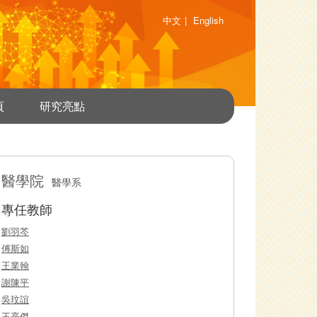
中文
|
English
頁
研究亮點
醫學院
醫學系
專任教師
劉羽芩
傅斯如
王業翰
謝陳平
吳玟誼
王亮傑