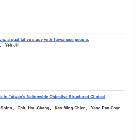
is: a qualitative study with Taiwanese people.
、 Yeh JH
 in Taiwan's Nationwide Objective Structured Clinical
g-Shinn、 Chiu Hou-Chang、 Kao Ming-Chien、 Yang Pan-Chyr