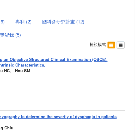
(
6
)
專利
(
2
)
國科會研究計畫
(
12
)
獎紀錄
(
5
)
檢視模式
g an Objective Structured Clinical Examination (OSCE):
trinsic Characteristics.
iu HC、 Hou SM
yography to determine the severity of dysphagia in patients
g Chiu