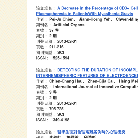
論文篇名：
A Decrease in the Percentage of CD3+ Cell
Plasmapheresis in PatientsWith Myasthenia Gravis
作者：
Pei-Ju Chien、 Jiann-Horng Yeh、 Chwen-Min
期刊名：
Artificial Organs
卷號：
37
卷
期別：
2
期
刊登日期：
2013-02-01
頁數：
211-216
期刊類型：
SCI
ISSN：
1525-1594
論文篇名：
DETECTING THE DURATION OF INCOMP
INTERHEMISPHERIC FEATURES OF ELECTROENC
作者：
Chien-Chang Hsu、 Zhen-Gjia Cai、 Hsing Me
期刊名：
International Journal of Innovative Computi
卷號：
9
卷
期別：
2
期
刊登日期：
2013-02-01
頁數：
705-725
期刊類型：
SCI
ISSN：
1349-4198
論文篇名：
醫學生面對倫理兩難案例時的心理衝突
作者：
李錦虹、 鄒國英、 邱浩彰