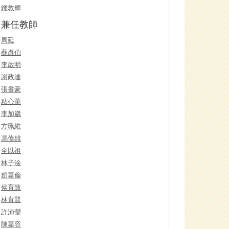
鍾敦輝
兼任教師
周延
蘇彥伯
李啟明
謝政達
張書豪
粘心華
李加崴
方珮維
馮偉雄
全以祖
林子淦
趙嘉倫
侯育致
林育賢
許沛瑩
陳嘉容