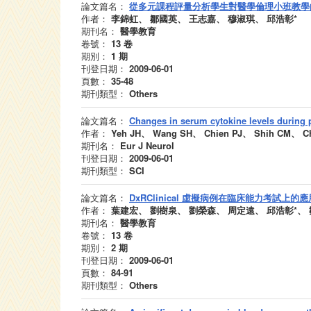
論文篇名：
從多元課程評量分析學生對醫學倫理小班教學
作者：
李錦虹、 鄒國英、 王志嘉、 穆淑琪、 邱浩彰*
期刊名：
醫學教育
卷號：
13
卷
期別：
1
期
刊登日期：
2009-06-01
頁數：
35-48
期刊類型：
Others
論文篇名：
Changes in serum cytokine levels during 
作者：
Yeh JH、 Wang SH、 Chien PJ、 Shih CM、 Ch
期刊名：
Eur J Neurol
刊登日期：
2009-06-01
期刊類型：
SCI
論文篇名：
DxRClinical 虛擬病例在臨床能力考試上的應
作者：
葉建宏、 劉樹泉、 劉榮森、 周定遠、 邱浩彰*、
期刊名：
醫學教育
卷號：
13
卷
期別：
2
期
刊登日期：
2009-06-01
頁數：
84-91
期刊類型：
Others