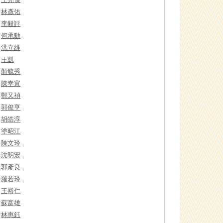
林彥佑
李毅評
何承勳
洪立維
王凱
顏毓秀
陳幸宜
鄭又禎
郭俊亨
胡皓淳
塗昭江
陳文玲
沈明宏
郭彥良
羅若玲
王裕仁
蘇富雄
林惠鈺