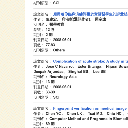
期刊類型：
SCI
論文篇名：
應用迷你臨床演練評量於實習醫學生的評量結
作者：
葉建宏、 邱浩彰(通訊作者)、 周定遠
期刊名：
醫學教育
卷號：
12
卷
期別：
2
期
刊登日期：
2008-06-01
頁數：
77-83
期刊類型：
Others
論文篇名：
Complication of acute stroke: A study in t
作者：
Jose C Navarro、 Ester Bitanga、 Nijasri 
Deepak Arjundas、 Singhal BS、 Lee SB
期刊名：
Neurology Asia
期別：
13
期
刊登日期：
2008-06-01
頁數：
33-39
期刊類型：
SCI
論文篇名：
Fingerprint verification on medical image
作者：
Chen YC 、 Chen LK 、 Tsai MD、 Chiu HC 、
期刊名：
Computer Method and Programs in Biomedi
期別：
89
期