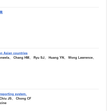
果
en Asian countries
Suwanwela、 Chang HM、 Ryu SJ、 Huang YN、 Wong Lawrence、
 reporting system.
 Chiu JS、 Chong CF
cine