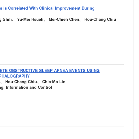
s Is Correlated With Clinical Improvement During
g Shih、 Yu-Mei Hsueh、 Mei-Chieh Chen、 Hou-Chang Chiu
LETE OBSTRUCTIVE SLEEP APNEA EVENTS USING
EPHALOGRAPHY
i、 Hou-Chang Chiu、 Chia-Mo Lin
ng, Information and Control