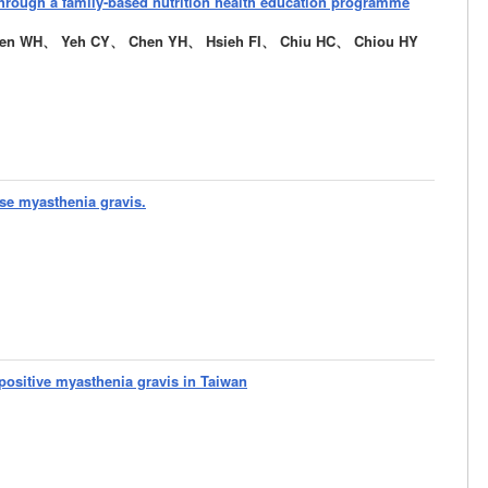
through a family-based nutrition health education programme
en WH、 Yeh CY、 Chen YH、 Hsieh FI、 Chiu HC、 Chiou HY
se myasthenia gravis.
-positive myasthenia gravis in Taiwan