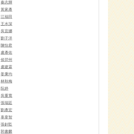
秦志輝
黃家彥
江福田
王水深
吳宜娜
劉子洋
陳怡君
盧彥佑
侯羿州
盧建霖
姜秉均
林秋梅
阮婷
吳重寬
張瑞廷
劉彥宏
辜韋智
張釗監
郭書麟