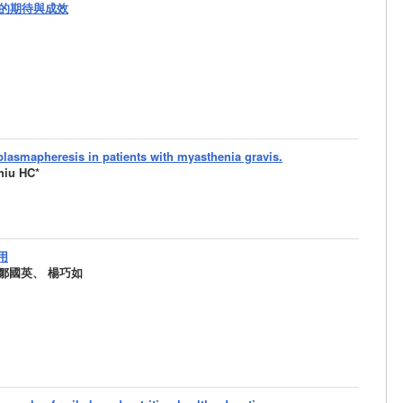
的期待與成效
plasmapheresis in patients with myasthenia gravis.
iu HC*
用
 鄒國英、 楊巧如