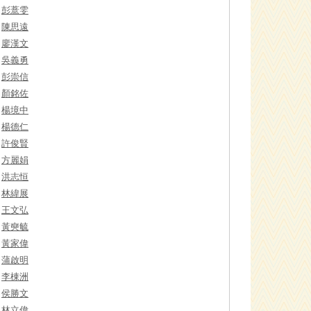
彭薏雯
陳思遠
廖漢文
吳義勇
彭崇信
顏銘佐
楊境中
楊德仁
許俊賢
方麗娟
洪志恒
林緯展
王文弘
黃奭毓
黃家偉
蒲啟明
李棟洲
侯勝文
林立偉