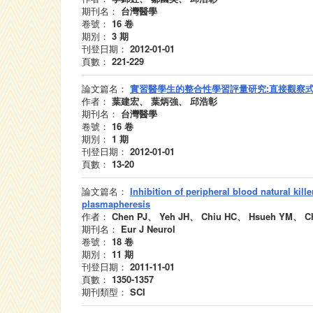
期刊名：
台灣醫學
卷號：
16
卷
期別：
3
期
刊登日期：
2012-01-01
頁數：
221-229
論文篇名：
實習醫學生的整合性學習評量研究:直接觀察
作者：
葉建宏、 葉炳強、 邱浩彰
期刊名：
台灣醫學
卷號：
16
卷
期別：
1
期
刊登日期：
2012-01-01
頁數：
13-20
論文篇名：
Inhibition of peripheral blood natural kille
plasmapheresis
作者：
Chen PJ、 Yeh JH、 Chiu HC、 Hsueh YM、 C
期刊名：
Eur J Neurol
卷號：
18
卷
期別：
11
期
刊登日期：
2011-11-01
頁數：
1350-1357
期刊類型：
SCI