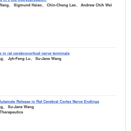
Wang、 Sigmund Hsiao、 Chin-Cheng Lee、 Andrew Chih Wei
e in rat cerebrocortical nerve terminals
ng、 Jyh-Feng Lu、 Su-Jane Wang
lutamate Release in Rat Cerebral Cortex Nerve Endings
ng、 Su-Jane Wang
Therapeutics