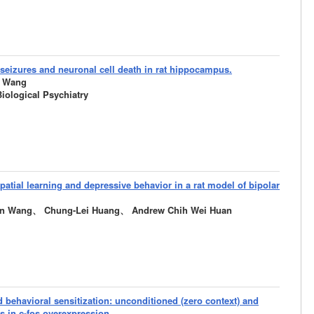
seizures and neuronal cell death in rat hippocampus.
e Wang
ological Psychiatry
atial learning and depressive behavior in a rat model of bipolar
n Wang、 Chung-Lei Huang、 Andrew Chih Wei Huan
behavioral sensitization: unconditioned (zero context) and
 in c-fos overexpression.