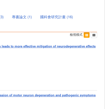
(
3
)
專書論文
(
1
)
國科會研究計畫
(
16
)
檢視模式
leads to more effective mitigation of neurodegenerative effects
ression of motor neuron degeneration and pathogenic symptoms