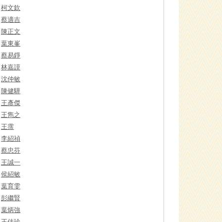
柯文欽
蔡適吉
陳正文
葉東峯
蔡易錚
林嘉謨
沈仲敏
陳健驊
王彥傑
王雋之
王霈
李紹禎
蔡忠芬
王誠一
侯紹敏
葉育雯
彭繼賢
葉炳強
王佳珍