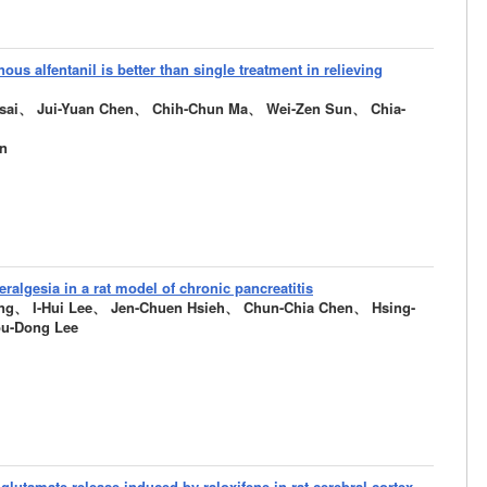
us alfentanil is better than single treatment in relieving
sai、 Jui-Yuan Chen、 Chih-Chun Ma、 Wei-Zen Sun、 Chia-
on
eralgesia in a rat model of chronic pancreatitis
ang、 I-Hui Lee、 Jen-Chuen Hsieh、 Chun-Chia Chen、 Hsing-
ou-Dong Lee
lutamate release induced by raloxifene in rat cerebral cortex