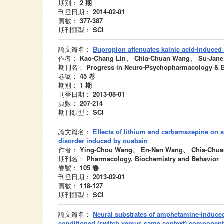
期別：
2
期
刊登日期：
2014-02-01
頁數：
377-387
期刊類型：
SCI
論文篇名：
Bupropion attenuates kainic acid-induced 
作者：
Kao-Chang Lin、 Chia-Chuan Wang、 Su-Jan
期刊名：
Progress in Neuro-Psychopharmacology & Bi
卷號：
45
卷
期別：
1
期
刊登日期：
2013-08-01
頁數：
207-214
期刊類型：
SCI
論文篇名：
Effects of lithium and carbamazepine on sp
disorder induced by ouabain
作者：
Ying-Chou Wang、 En-Nan Wang、 Chia-Chua
期刊名：
Pharmacology, Biochemistry and Behavior
卷號：
105
卷
刊登日期：
2013-02-01
頁數：
118-127
期刊類型：
SCI
論文篇名：
Neural substrates of amphetamine-induced 
conditioned (switch versus same context) components