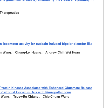
Therapeutics
om locomotor activity for ouabain-induced bipolar disorder-like
n Wang、 Chung-Lei Huang、 Andrew Chih Wei Huan
 Protein Kinases Associated with Enhanced Glutamate Release
Prefrontal Cortex in Rats with Neuropathic Pain
 Wang、 Tsuey-Ru Chiang、 Chia-Chuan Wang