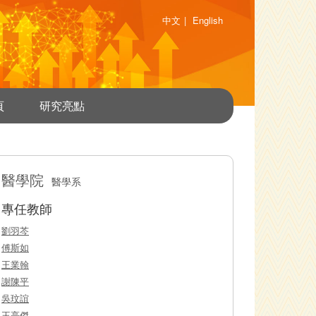
中文
|
English
頁
研究亮點
醫學院
醫學系
專任教師
劉羽芩
傅斯如
王業翰
謝陳平
吳玟誼
王亮傑