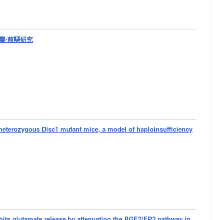
響-前驅研究
n heterozygous Disc1 mutant mice, a model of haploinsufficiency
bits glutamate release by attenuating the PGE2/EP2 pathway in