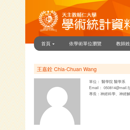
首頁
依學術單位瀏覽
教師姓
王嘉銓 Chia-Chuan Wang
單位：
醫學院
醫學系
Email：
050814@mail.fj
專長：神經科學、神經