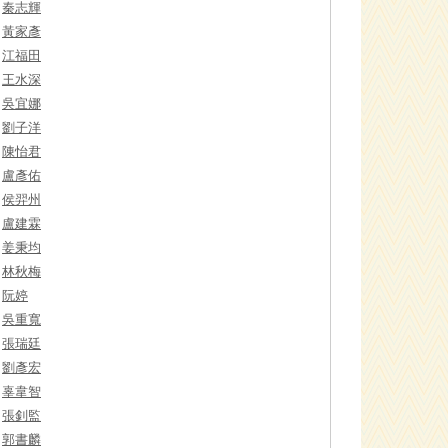
秦志輝
黃家彥
江福田
王水深
吳宜娜
劉子洋
陳怡君
盧彥佑
侯羿州
盧建霖
姜秉均
林秋梅
阮婷
吳重寬
張瑞廷
劉彥宏
辜韋智
張釗監
郭書麟