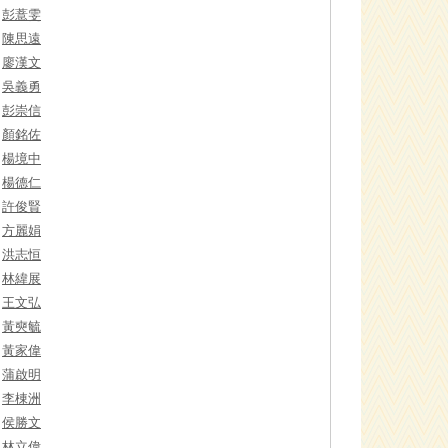
彭薏雯
陳思遠
廖漢文
吳義勇
彭崇信
顏銘佐
楊境中
楊德仁
許俊賢
方麗娟
洪志恒
林緯展
王文弘
黃奭毓
黃家偉
蒲啟明
李棟洲
侯勝文
林立偉