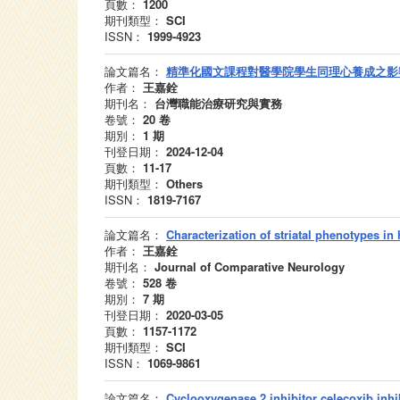
頁數：
1200
期刊類型：
SCI
ISSN：
1999-4923
論文篇名：
精準化國文課程對醫學院學生同理心養成之影
作者：
王嘉銓
期刊名：
台灣職能治療研究與實務
卷號：
20
卷
期別：
1
期
刊登日期：
2024-12-04
頁數：
11-17
期刊類型：
Others
ISSN：
1819-7167
論文篇名：
Characterization of striatal phenotypes i
作者：
王嘉銓
期刊名：
Journal of Comparative Neurology
卷號：
528
卷
期別：
7
期
刊登日期：
2020-03-05
頁數：
1157-1172
期刊類型：
SCI
ISSN：
1069-9861
論文篇名：
Cyclooxygenase 2 inhibitor celecoxib inhi