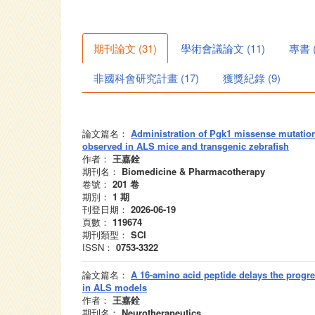
期刊論文
(
31
)
學術會議論文
(
11
)
專書
非國科會研究計畫
(
17
)
獲獎紀錄
(
9
)
論文篇名：
Administration of Pgk1 missense mutation 
observed in ALS mice and transgenic zebrafish
作者：
王嘉銓
期刊名：
Biomedicine & Pharmacotherapy
卷號：
201
卷
期別：
1
期
刊登日期：
2026-06-19
頁數：
119674
期刊類型：
SCI
ISSN：
0753-3322
論文篇名：
A 16-amino acid peptide delays the prog
in ALS models
作者：
王嘉銓
期刊名：
Neurotherapeutics