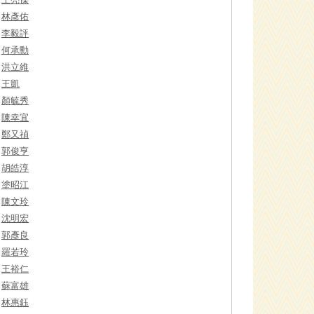
林彥佑
李毅評
何承勳
洪立維
王凱
顏毓秀
陳幸宜
鄭又禎
郭俊亨
胡皓淳
塗昭江
陳文玲
沈明宏
郭彥良
羅若玲
王裕仁
蘇富雄
林惠鈺