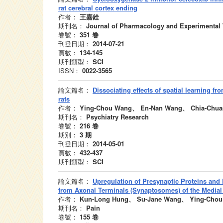
rat cerebral cortex ending
作者：
王嘉銓
期刊名：
Journal of Pharmacology and Experimental 
卷號：
351
卷
刊登日期：
2014-07-21
頁數：
134-145
期刊類型：
SCI
ISSN：
0022-3565
論文篇名：
Dissociating effects of spatial learning fr
rats
作者：
Ying-Chou Wang、 En-Nan Wang、 Chia-Chua
期刊名：
Psychiatry Research
卷號：
216
卷
期別：
3
期
刊登日期：
2014-05-01
頁數：
432-437
期刊類型：
SCI
論文篇名：
Upregulation of Presynaptic Proteins and
from Axonal Terminals (Synaptosomes) of the Medial 
作者：
Kun-Long Hung、 Su-Jane Wang、 Ying-Chou
期刊名：
Pain
卷號：
155
卷