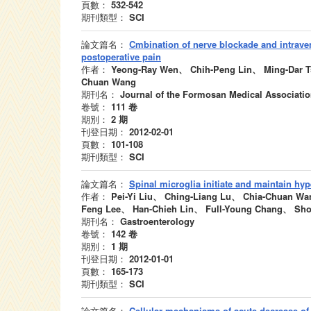
頁數：
532-542
期刊類型：
SCI
論文篇名：
Cmbination of nerve blockade and intraveno
postoperative pain
作者：
Yeong-Ray Wen、 Chih-Peng Lin、 Ming-Dar T
Chuan Wang
期刊名：
Journal of the Formosan Medical Associati
卷號：
111
卷
期別：
2
期
刊登日期：
2012-02-01
頁數：
101-108
期刊類型：
SCI
論文篇名：
Spinal microglia initiate and maintain hyp
作者：
Pei-Yi Liu、 Ching-Liang Lu、 Chia-Chuan W
Feng Lee、 Han-Chieh Lin、 Full-Young Chang、 Sh
期刊名：
Gastroenterology
卷號：
142
卷
期別：
1
期
刊登日期：
2012-01-01
頁數：
165-173
期刊類型：
SCI
論文篇名：
Cellular mechanisms of acute decrease of g