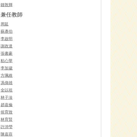
鍾敦輝
兼任教師
周延
蘇彥伯
李啟明
謝政達
張書豪
粘心華
李加崴
方珮維
馮偉雄
全以祖
林子淦
趙嘉倫
侯育致
林育賢
許沛瑩
陳嘉容