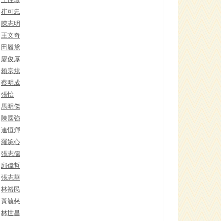
崔可忠
陳志明
王文奇
田履黛
廖俊厚
賴宗炫
蔡明成
張怡
馬明傑
陳國強
連恒煇
羅婉心
張志儒
邱偉哲
張志華
林裕民
黃毓慈
林世昌