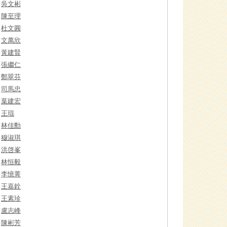
吳文彬
陳至理
杜文圓
文萬欣
黃建賢
張繼仁
鄭翠芬
司馬忠
葉建宏
王琨
林佳勳
穆淑琪
洪啓峯
林恒毅
李憶菁
王嘉銓
王素珍
盧志峰
陳彬芳