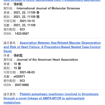
作者：
張釗監
期刊名：
International Journal of Molecular Sciences
卷號：
2021, 22, 11109
卷
期別：
2021, 22, 11109
期
刊登日期：
2021-10-15
頁數：
2021, 22, 11109
期刊類型：
SCI
ISSN：
1422-0067
論文篇名：
Association Between Age-Related Macular Degeneration
and Risk of Heart Failure: A Population-Based Nested Case-Control
Study
作者：
張釗監
期刊名：
Journal of the American Heart Association
卷號：
10
卷
期別：
15
期
刊登日期：
2021-08-03
頁數：
e020071
期刊類型：
SCI
ISSN：
2047-9980
論文篇名：
Platelet autophagic machinery involved in thrombosis
through a novel linkage of AMPK-MTOR to sphingolipid
metabolism