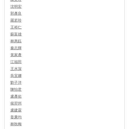
沈明宏
郭彥良
羅若玲
王裕仁
蘇富雄
林惠鈺
秦志輝
黃家彥
江福田
王水深
吳宜娜
劉子洋
陳怡君
盧彥佑
侯羿州
盧建霖
姜秉均
林秋梅