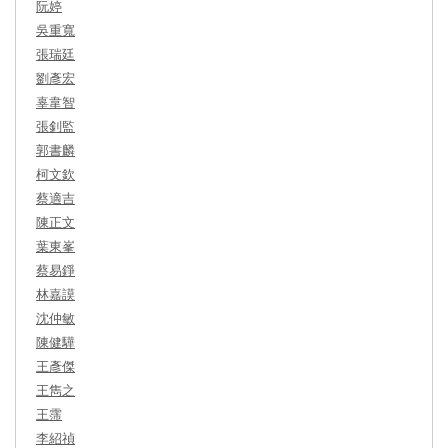
阮婷
吳重寬
張瑞廷
劉彥宏
辜韋智
張釗監
郭書麟
柯文欽
蔡適吉
陳正文
葉東峯
蔡易錚
林嘉謨
沈仲敏
陳健驊
王彥傑
王雋之
王霈
李紹禎