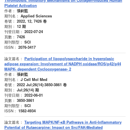
Thrombosis: Inhibitory Mechanisms on Collagen-Induced Human
Platelet Activation
作者：
張釗監
期刊名：
Applied Sciences
卷號：
2022, 12, 7426
卷
期別：
12
期
刊登日期：
2022-07-24
頁數：
7426
期刊類型：
SCI
ISSN：
2076-3417
論文篇名：
Participation of lipopolysaccharide in hyperplasic
adipose expansion: Involvement of NADPH oxidase/ROS/p42/p44
MAPK- dependent Cyclooxygenase- 2
作者：
張釗監
期刊名：
J Cell Mol Med
卷號：
2022 Jul;26(14):3850-3861
卷
期別：
Jul;26(14)
期
刊登日期：
2022-06-01
頁數：
3850-3861
期刊類型：
SCI
ISSN：
1582-4934
論文篇名：
Targeting MAPK/NF-κB Pathways in Anti-Inflammatory
Potential of Rutaecarpine: Impact on Src/FAK-Mediated