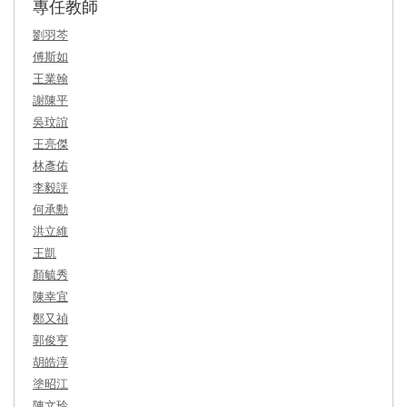
專任教師
劉羽芩
傅斯如
王業翰
謝陳平
吳玟誼
王亮傑
林彥佑
李毅評
何承勳
洪立維
王凱
顏毓秀
陳幸宜
鄭又禎
郭俊亨
胡皓淳
塗昭江
陳文玲