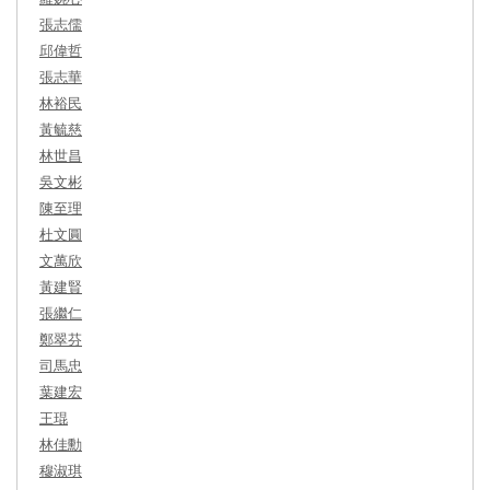
張志儒
邱偉哲
張志華
林裕民
黃毓慈
林世昌
吳文彬
陳至理
杜文圓
文萬欣
黃建賢
張繼仁
鄭翠芬
司馬忠
葉建宏
王琨
林佳勳
穆淑琪