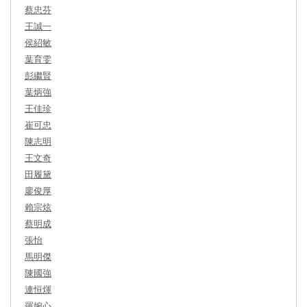
蔡忠芬
王誠一
侯紹敏
葉育雯
彭繼賢
葉炳強
王佳珍
崔可忠
陳志明
王文奇
田履黛
廖俊厚
賴宗炫
蔡明成
張怡
馬明傑
陳國強
連恒煇
羅婉心