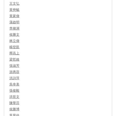
王文弘
黃奭毓
黃家偉
蒲啟明
李棟洲
侯勝文
林立偉
楊登凱
釋高上
梁哲維
張淑芳
游惠容
洪詩萍
吳幸美
張俊毅
洪世文
陳華芬
侯勝博
葉昱伶