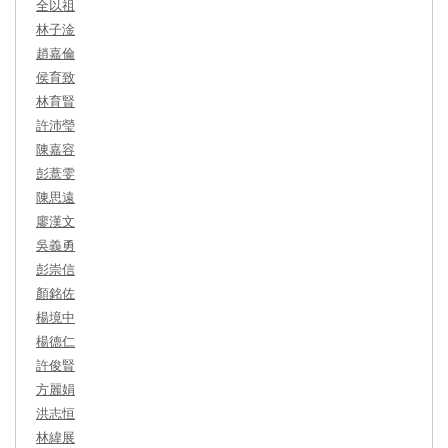
全以祖
林子淦
趙嘉倫
侯育致
林育賢
許沛瑩
陳嘉容
彭薏雯
陳思遠
廖漢文
吳義勇
彭崇信
顏銘佐
楊境中
楊德仁
許俊賢
方麗娟
洪志恒
林緯展