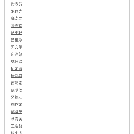
謝霖芬
陳良光
鄧森文
陽志春
駱惠銘
呂至剛
郭文華
邱浩彰
林鈺玲
周定遠
唐鴻舜
蔡明宏
孫明傑
呂福江
劉樹泉
鄒國英
卓貴美
王進賢
楊忠謀