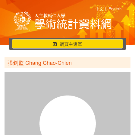
中文
|
English
行
網頁主選單
動
選
張釗監 Chang Chao-Chien
單