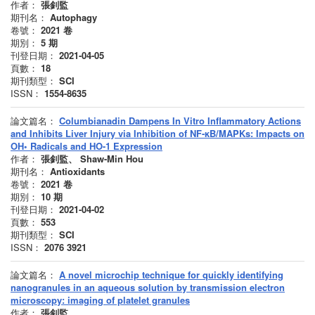
作者：
張釗監
期刊名：
Autophagy
卷號：
2021
卷
期別：
5
期
刊登日期：
2021-04-05
頁數：
18
期刊類型：
SCI
ISSN：
1554-8635
論文篇名：
Columbianadin Dampens In Vitro Inflammatory Actions
and Inhibits Liver Injury via Inhibition of NF-κB/MAPKs: Impacts on
OH◦ Radicals and HO-1 Expression
作者：
張釗監、 Shaw-Min Hou
期刊名：
Antioxidants
卷號：
2021
卷
期別：
10
期
刊登日期：
2021-04-02
頁數：
553
期刊類型：
SCI
ISSN：
2076 3921
論文篇名：
A novel microchip technique for quickly identifying
nanogranules in an aqueous solution by transmission electron
microscopy: imaging of platelet granules
作者：
張釗監