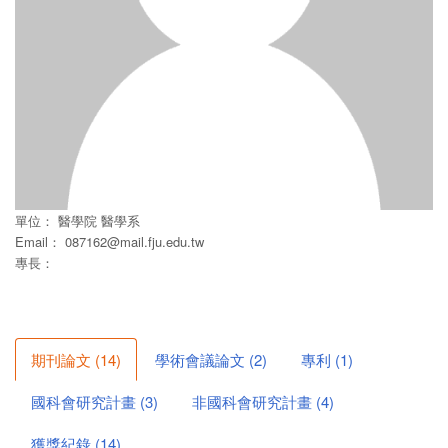
單位：
醫學院
醫學系
Email：
087162@mail.fju.edu.tw
專長：
期刊論文
(
14
)
學術會議論文
(
2
)
專利
(
1
)
國科會研究計畫
(
3
)
非國科會研究計畫
(
4
)
獲獎紀錄
(
14
)