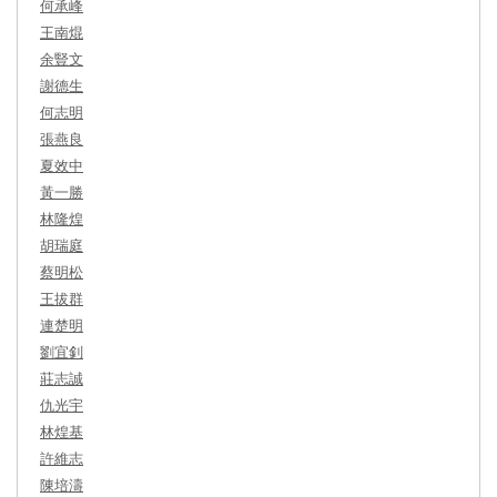
何承峰
王南焜
余豎文
謝德生
何志明
張燕良
夏效中
黃一勝
林隆煌
胡瑞庭
蔡明松
王拔群
連楚明
劉宜釗
莊志誠
仇光宇
林煌基
許維志
陳培濤