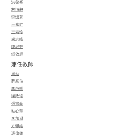
洪啓峯
林恒毅
李憶菁
王嘉銓
王素珍
盧志峰
陳彬芳
鍾敦輝
兼任教師
周延
蘇彥伯
李啟明
謝政達
張書豪
粘心華
李加崴
方珮維
馮偉雄