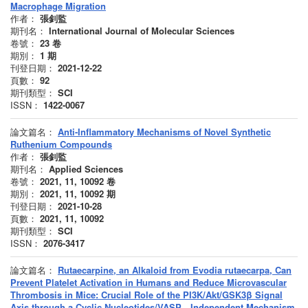
Macrophage Migration
作者：
張釗監
期刊名：
International Journal of Molecular Sciences
卷號：
23
卷
期別：
1
期
刊登日期：
2021-12-22
頁數：
92
期刊類型：
SCI
ISSN：
1422-0067
論文篇名：
Anti-Inflammatory Mechanisms of Novel Synthetic
Ruthenium Compounds
作者：
張釗監
期刊名：
Applied Sciences
卷號：
2021, 11, 10092
卷
期別：
2021, 11, 10092
期
刊登日期：
2021-10-28
頁數：
2021, 11, 10092
期刊類型：
SCI
ISSN：
2076-3417
論文篇名：
Rutaecarpine, an Alkaloid from Evodia rutaecarpa, Can
Prevent Platelet Activation in Humans and Reduce Microvascular
Thrombosis in Mice: Crucial Role of the PI3K/Akt/GSK3β Signal
Axis through a Cyclic Nucleotides/VASP—Independent Mechanism