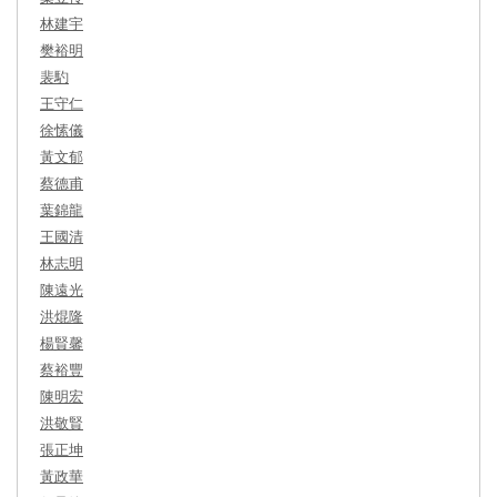
林建宇
樊裕明
裴馰
王守仁
徐愫儀
黃文郁
蔡德甫
葉錦龍
王國清
林志明
陳遠光
洪焜隆
楊賢馨
蔡裕豐
陳明宏
洪敬賢
張正坤
黃政華