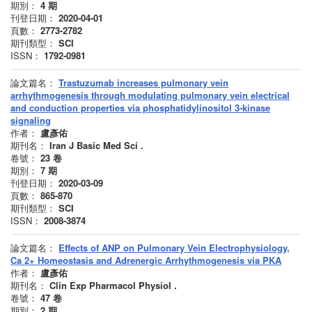
期別：
4
期
刊登日期：
2020-04-01
頁數：
2773-2782
期刊類型：
SCI
ISSN：
1792-0981
論文篇名：
Trastuzumab increases pulmonary vein
arrhythmogenesis through modulating pulmonary vein electrical
and conduction properties via phosphatidylinositol 3-kinase
signaling
作者：
盧彥佑
期刊名：
Iran J Basic Med Sci .
卷號：
23
卷
期別：
7
期
刊登日期：
2020-03-09
頁數：
865-870
期刊類型：
SCI
ISSN：
2008-3874
論文篇名：
Effects of ANP on Pulmonary Vein Electrophysiology,
Ca 2+ Homeostasis and Adrenergic Arrhythmogenesis via PKA
作者：
盧彥佑
期刊名：
Clin Exp Pharmacol Physiol .
卷號：
47
卷
期別：
2
期