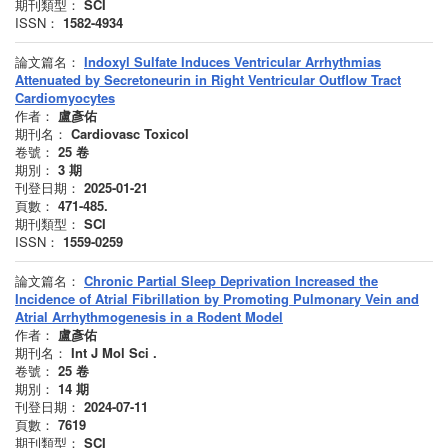
期刊類型：
SCI
ISSN：
1582-4934
論文篇名：
Indoxyl Sulfate Induces Ventricular Arrhythmias
Attenuated by Secretoneurin in Right Ventricular Outflow Tract
Cardiomyocytes
作者：
盧彥佑
期刊名：
Cardiovasc Toxicol
卷號：
25
卷
期別：
3
期
刊登日期：
2025-01-21
頁數：
471-485.
期刊類型：
SCI
ISSN：
1559-0259
論文篇名：
Chronic Partial Sleep Deprivation Increased the
Incidence of Atrial Fibrillation by Promoting Pulmonary Vein and
Atrial Arrhythmogenesis in a Rodent Model
作者：
盧彥佑
期刊名：
Int J Mol Sci .
卷號：
25
卷
期別：
14
期
刊登日期：
2024-07-11
頁數：
7619
期刊類型：
SCI