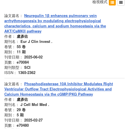
檢視模式
論文篇名：
Neuregulin 1β enhances pulmonary vein
arrhythmogenesis by modulating electrophysiological
characteristics, calcium and sodium homeostasis via the
AKT/CaMKII pathway
作者：
盧彥佑
期刊名：
Eur J Clin Invest .
卷號：
55
卷
期別：
11
期
刊登日期：
2025-06-02
頁數：
e70084
期刊類型：
SCI
ISSN：
1365-2362
論文篇名：
Phosphodiesterase 10A Inhibitor Modulates Right
Ventricular Outflow Tract Electrophysiological Activities and
Calcium Homeostasis via the cGMP/PKG Pathway
作者：
盧彥佑
期刊名：
J Cell Mol Med .
卷號：
29
卷
期別：
5
期
刊登日期：
2025-02-27
頁數：
e70480