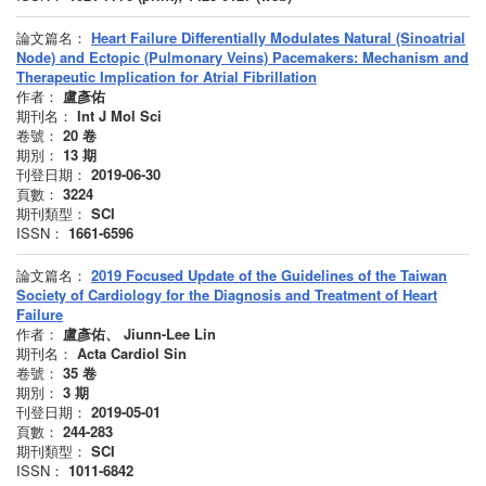
論文篇名：
Heart Failure Differentially Modulates Natural (Sinoatrial
Node) and Ectopic (Pulmonary Veins) Pacemakers: Mechanism and
Therapeutic Implication for Atrial Fibrillation
作者：
盧彥佑
期刊名：
Int J Mol Sci
卷號：
20
卷
期別：
13
期
刊登日期：
2019-06-30
頁數：
3224
期刊類型：
SCI
ISSN：
1661-6596
論文篇名：
2019 Focused Update of the Guidelines of the Taiwan
Society of Cardiology for the Diagnosis and Treatment of Heart
Failure
作者：
盧彥佑、 Jiunn-Lee Lin
期刊名：
Acta Cardiol Sin
卷號：
35
卷
期別：
3
期
刊登日期：
2019-05-01
頁數：
244-283
期刊類型：
SCI
ISSN：
1011-6842