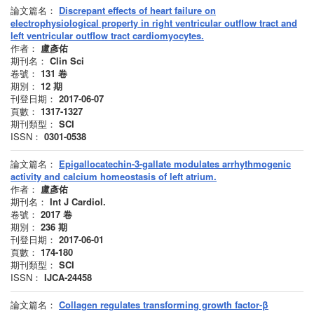
論文篇名：
Discrepant effects of heart failure on
electrophysiological property in right ventricular outflow tract and
left ventricular outflow tract cardiomyocytes.
作者：
盧彥佑
期刊名：
Clin Sci
卷號：
131
卷
期別：
12
期
刊登日期：
2017-06-07
頁數：
1317-1327
期刊類型：
SCI
ISSN：
0301-0538
論文篇名：
Epigallocatechin-3-gallate modulates arrhythmogenic
activity and calcium homeostasis of left atrium.
作者：
盧彥佑
期刊名：
Int J Cardiol.
卷號：
2017
卷
期別：
236
期
刊登日期：
2017-06-01
頁數：
174-180
期刊類型：
SCI
ISSN：
IJCA-24458
論文篇名：
Collagen regulates transforming growth factor-β