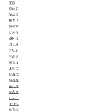
王凱
顏毓秀
陳幸宜
鄭又禎
郭俊亨
胡皓淳
塗昭江
陳文玲
沈明宏
郭彥良
羅若玲
王裕仁
蘇富雄
林惠鈺
秦志輝
黃家彥
江福田
王水深
吳宜娜