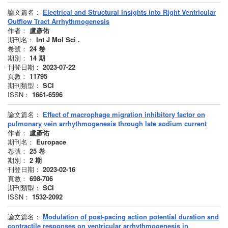
論文篇名：
Electrical and Structural Insights into Right Ventricular
Outflow Tract Arrhythmogenesis
作者：
盧彥佑
期刊名：
Int J Mol Sci .
卷號：
24
卷
期別：
14
期
刊登日期：
2023-07-22
頁數：
11795
期刊類型：
SCI
ISSN：
1661-6596
論文篇名：
Effect of macrophage migration inhibitory factor on
pulmonary vein arrhythmogenesis through late sodium current
作者：
盧彥佑
期刊名：
Europace
卷號：
25
卷
期別：
2
期
刊登日期：
2023-02-16
頁數：
698-706
期刊類型：
SCI
ISSN：
1532-2092
論文篇名：
Modulation of post-pacing action potential duration and
contractile responses on ventricular arrhythmogenesis in