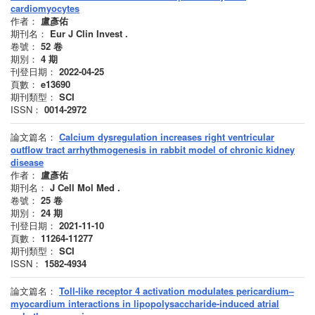
cardiomyocytes
作者：
盧彥佑
期刊名：
Eur J Clin Invest .
卷號：
52
卷
期別：
4
期
刊登日期：
2022-04-25
頁數：
e13690
期刊類型：
SCI
ISSN：
0014-2972
論文篇名：
Calcium dysregulation increases right ventricular
outflow tract arrhythmogenesis in rabbit model of chronic kidney
disease
作者：
盧彥佑
期刊名：
J Cell Mol Med .
卷號：
25
卷
期別：
24
期
刊登日期：
2021-11-10
頁數：
11264-11277
期刊類型：
SCI
ISSN：
1582-4934
論文篇名：
Toll-like receptor 4 activation modulates pericardium–
myocardium interactions in lipopolysaccharide-induced atrial