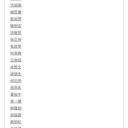
洪焜隆
楊賢馨
蔡裕豐
陳明宏
洪敬賢
張正坤
黃政華
何承峰
王南焜
余豎文
謝德生
何志明
張燕良
夏效中
黃一勝
林隆煌
胡瑞庭
蔡明松