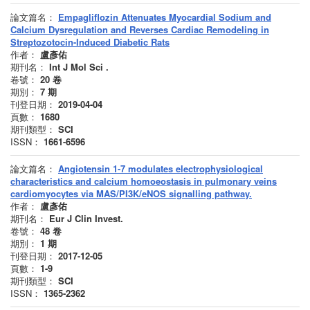
論文篇名：
Empagliflozin Attenuates Myocardial Sodium and
Calcium Dysregulation and Reverses Cardiac Remodeling in
Streptozotocin-Induced Diabetic Rats
作者：
盧彥佑
期刊名：
Int J Mol Sci .
卷號：
20
卷
期別：
7
期
刊登日期：
2019-04-04
頁數：
1680
期刊類型：
SCI
ISSN：
1661-6596
論文篇名：
Angiotensin 1-7 modulates electrophysiological
characteristics and calcium homoeostasis in pulmonary veins
cardiomyocytes via MAS/PI3K/eNOS signalling pathway.
作者：
盧彥佑
期刊名：
Eur J Clin Invest.
卷號：
48
卷
期別：
1
期
刊登日期：
2017-12-05
頁數：
1-9
期刊類型：
SCI
ISSN：
1365-2362