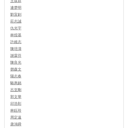
王拔群
連楚明
劉宜釗
莊志誠
仇光宇
林煌基
許維志
陳培濤
謝霖芬
陳良光
鄧森文
陽志春
駱惠銘
呂至剛
郭文華
邱浩彰
林鈺玲
周定遠
唐鴻舜