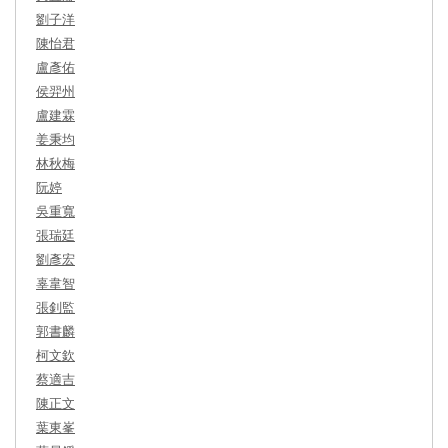
劉子洋
陳怡君
盧彥佑
侯羿州
盧建霖
姜秉均
林秋梅
阮婷
吳重寬
張瑞廷
劉彥宏
辜韋智
張釗監
郭書麟
柯文欽
蔡適吉
陳正文
葉東峯