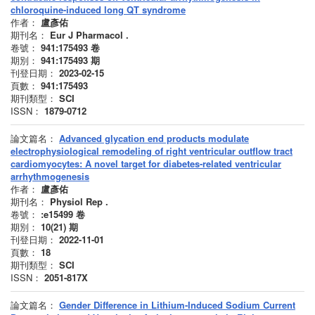
chloroquine-induced long QT syndrome
作者：
盧彥佑
期刊名：
Eur J Pharmacol .
卷號：
941:175493
卷
期別：
941:175493
期
刊登日期：
2023-02-15
頁數：
941:175493
期刊類型：
SCI
ISSN：
1879-0712
論文篇名：
Advanced glycation end products modulate
electrophysiological remodeling of right ventricular outflow tract
cardiomyocytes: A novel target for diabetes-related ventricular
arrhythmogenesis
作者：
盧彥佑
期刊名：
Physiol Rep .
卷號：
:e15499
卷
期別：
10(21)
期
刊登日期：
2022-11-01
頁數：
18
期刊類型：
SCI
ISSN：
2051-817X
論文篇名：
Gender Difference in Lithium-Induced Sodium Current