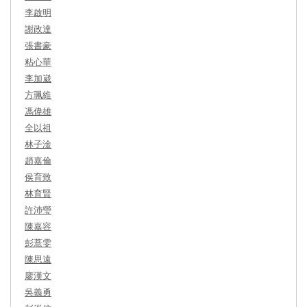
李啟明
謝政達
張書豪
粘心華
李加崴
方珮維
馮偉雄
全以祖
林子淦
趙嘉倫
侯育致
林育賢
許沛瑩
陳嘉容
彭薏雯
陳思遠
廖漢文
吳義勇