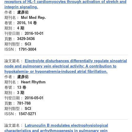
receptors of HL-1 cardiomyocytes through activation of stretch and
integrin signaling.
作者：
盧彥佑
期刊名：
Mol Med Rep.
卷號：
2016, 14
卷
期別：
4
期
刊登日期：
2016-10-01
頁數：
3429-3436
期刊類型：
SCI
ISSN：
1791-3004
論文篇名：
Electrolyte disturbances differentially regulate sinoatrial
node and pulmonary vein electrical activity: A contribution to
hypokalemia- or hyponatremia-induced atrial fibrillation.
作者：
盧彥佑
期刊名：
Heart Rhythm
卷號：
13
卷
期別：
3
期
刊登日期：
2016-05-01
頁數：
781-788
期刊類型：
SCI
ISSN：
1547-5271
論文篇名：
Latrunculin B modulates electrophysiological
characteristics and arrhythmogenesis in pulmonary vein