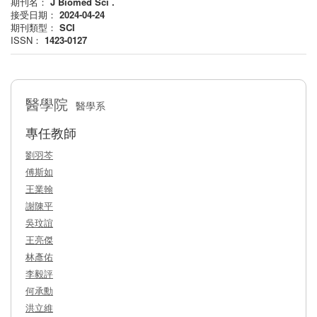
期刊名：
J Biomed Sci .
接受日期：
2024-04-24
期刊類型：
SCI
ISSN：
1423-0127
醫學院
醫學系
專任教師
劉羽芩
傅斯如
王業翰
謝陳平
吳玟誼
王亮傑
林彥佑
李毅評
何承勳
洪立維