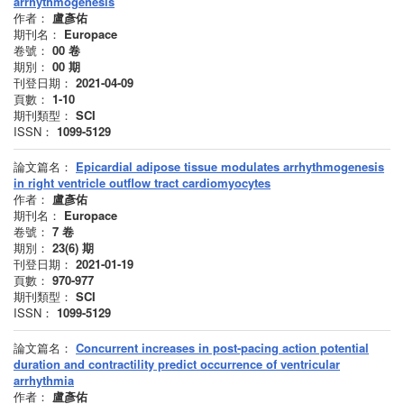
arrhythmogenesis
作者：
盧彥佑
期刊名：
Europace
卷號：
00
卷
期別：
00
期
刊登日期：
2021-04-09
頁數：
1-10
期刊類型：
SCI
ISSN：
1099-5129
論文篇名：
Epicardial adipose tissue modulates arrhythmogenesis
in right ventricle outflow tract cardiomyocytes
作者：
盧彥佑
期刊名：
Europace
卷號：
7
卷
期別：
23(6)
期
刊登日期：
2021-01-19
頁數：
970-977
期刊類型：
SCI
ISSN：
1099-5129
論文篇名：
Concurrent increases in post-pacing action potential
duration and contractility predict occurrence of ventricular
arrhythmia
作者：
盧彥佑