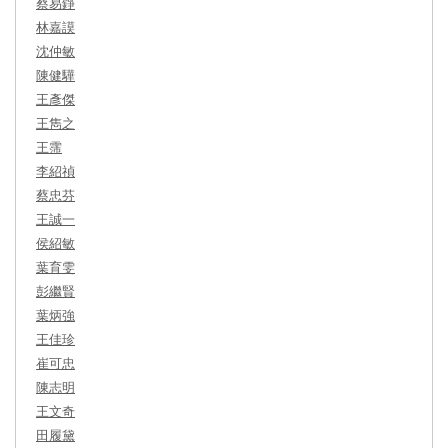
蔡易錚
林嘉謨
沈仲敏
陳健驊
王彥傑
王雋之
王霈
李紹禎
蔡忠芬
王誠一
侯紹敏
葉育雯
彭繼賢
葉炳強
王佳珍
崔可忠
陳志明
王文奇
田履黛