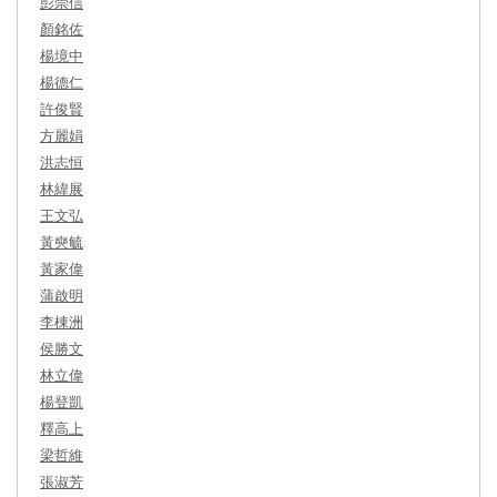
彭崇信
顏銘佐
楊境中
楊德仁
許俊賢
方麗娟
洪志恒
林緯展
王文弘
黃奭毓
黃家偉
蒲啟明
李棟洲
侯勝文
林立偉
楊登凱
釋高上
梁哲維
張淑芳