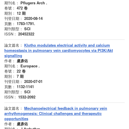
期刊名：
Pflugers Arch .
卷號：
472
卷
期別：
12
期
刊登日期：
2020-08-14
頁數：
1783-1791.
期刊類型：
SCI
ISSN：
20452322
論文篇名：
Klotho modulates electrical activity and calcium
homeostasis in pulmonary vein cardiomyocytes via PI3K/Akt
signalling
作者：
盧彥佑
期刊名：
Europace .
卷號：
22
卷
期別：
7
期
刊登日期：
2020-07-01
頁數：
1132-1141
期刊類型：
SCI
ISSN：
1532-2092
論文篇名：
Mechanoelectrical feedback in pulmonary vein
arrhythmogenesis: Clinical challenges and therapeutic
opportunities
作者：
盧彥佑
期刊名：
J Arrhythm .