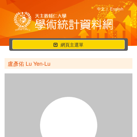
中文
|
English
行
網頁主選單
動
選
盧彥佑 Lu Yen-Lu
單