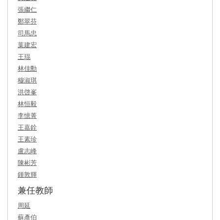
張繼仁
鄭翠芬
司馬忠
葉建宏
王琨
林佳勳
穆淑琪
洪啓峯
林恒毅
李憶菁
王嘉銓
王素珍
盧志峰
陳彬芳
鍾敦輝
兼任教師
周延
蘇彥伯