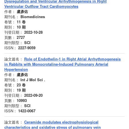
Dysregulation and Ventricular Arrhythmogenesis in Right
Ventricular Outflow Tract Cardiomyocytes
作者：
盧彥佑
期刊名：
Biomedicines
卷號：
11
卷
期別：
10
期
刊登日期：
2022-10-28
頁數：
2727
期刊類型：
SCI
ISSN：
2227-9059
論文篇名：
Role of Endothelin-1 in Right Atrial Arrhythmogenesis
in Rabbits with Monocrotaline-Induced Pulmonary Arterial
Hypertension
作者：
盧彥佑
期刊名：
Int J Mol Sci .
卷號：
23
卷
期別：
19
期
刊登日期：
2022-09-20
頁數：
10993
期刊類型：
SCI
ISSN：
1422-0067
論文篇名：
Ceramide modulates electrophysiological
characteristics and oxidative stress of pulmonary vein