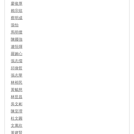
廖俊厚
賴宗炫
蔡明成
張怡
馬明傑
陳國強
連恒煇
羅婉心
張志儒
邱偉哲
張志華
林裕民
黃毓慈
林世昌
吳文彬
陳至理
杜文圓
文萬欣
黃建賢