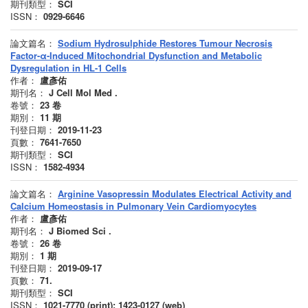
期刊類型：
SCI
ISSN：
0929-6646
論文篇名：
Sodium Hydrosulphide Restores Tumour Necrosis
Factor-α-Induced Mitochondrial Dysfunction and Metabolic
Dysregulation in HL-1 Cells
作者：
盧彥佑
期刊名：
J Cell Mol Med .
卷號：
23
卷
期別：
11
期
刊登日期：
2019-11-23
頁數：
7641-7650
期刊類型：
SCI
ISSN：
1582-4934
論文篇名：
Arginine Vasopressin Modulates Electrical Activity and
Calcium Homeostasis in Pulmonary Vein Cardiomyocytes
作者：
盧彥佑
期刊名：
J Biomed Sci .
卷號：
26
卷
期別：
1
期
刊登日期：
2019-09-17
頁數：
71.
期刊類型：
SCI
ISSN：
1021-7770 (print); 1423-0127 (web)