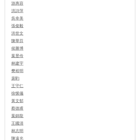
游惠容
洪詩萍
吳幸美
張俊毅
洪世文
陳華芬
侯勝博
葉昱伶
林建宇
樊裕明
裴馰
王守仁
徐愫儀
黃文郁
蔡德甫
葉錦龍
王國清
林志明
陳遠光