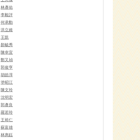
林彥佑
李毅評
何承勳
洪立維
王凱
顏毓秀
陳幸宜
鄭又禎
郭俊亨
胡皓淳
塗昭江
陳文玲
沈明宏
郭彥良
羅若玲
王裕仁
蘇富雄
林惠鈺