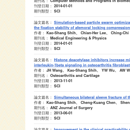
期刊名：
Computer Methods and Programs in Biomed
刊登日期：
2014-01-01
期刊類型：
SCI
論文篇名：
Simulation-based particle swarm optimiza
the fixation stability of afemoral locking compression
作者：
Kao-Shang Shih、 Chian-Her Lee、 Ching-Ch
期刊名：
Medical Engineering & Physics
刊登日期：
2014-01-01
期刊類型：
SCI
論文篇名：
Histone deacetylase inhibitors increase 
interleukin-1beta signaling in osteoarthritis fibroblas
作者：
JH Wang、 Kao-Shang Shih、 YW Wu、 AW W
期刊名：
Osteoarthritis and Cartilage
刊登日期：
2013-11-01
期刊類型：
SCI
論文篇名：
Simultaneous bilateral sleeve fracture of 
作者：
Kao-Shang Shih、 Cheng-Kuang Chen、 Shen
期刊名：
ANZ Journal of Surgery
刊登日期：
2013-06-01
期刊類型：
SCI
論文篇名：
Improvement in the clinical practicabilit