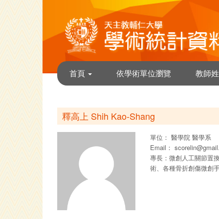
首頁
依學術單位瀏覽
教師姓
釋高上 Shih Kao-Shang
單位：
醫學院
醫學系
Email：
scorelin@gmai
專長：微創人工關節置
術、各種骨折創傷微創