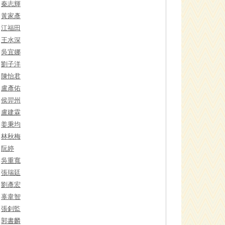
秦志輝
黃家彥
江福田
王水深
吳宜娜
劉子洋
陳怡君
盧彥佑
侯羿州
盧建霖
姜秉均
林秋梅
阮婷
吳重寬
張瑞廷
劉彥宏
辜韋智
張釗監
郭書麟