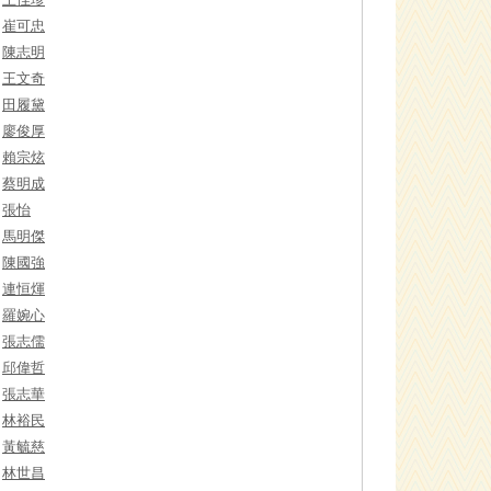
崔可忠
陳志明
王文奇
田履黛
廖俊厚
賴宗炫
蔡明成
張怡
馬明傑
陳國強
連恒煇
羅婉心
張志儒
邱偉哲
張志華
林裕民
黃毓慈
林世昌