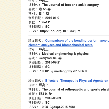
作者：
釋高上
期刊名：
The Journal of foot and ankle surgery
卷號：
卷 55
卷
期別：
期 1
期
刊登日期：
2016-01-01
頁數：
106–111
期刊類型：
SCI
ISSN：
https://doi.org/10.1053/j.jfa
論文篇名：
Comparison of the bending performance of
element analyses and biomechanical tests.
作者：
釋高上
期刊名：
Medical engineering & physics
卷號：
37(9):879-84.
卷
刊登日期：
2015-07-21
期刊類型：
SCI
ISSN：
10.1016/j.medengphy.2015.06.00
論文篇名：
Effects of Therapeutic Physical Agents on
作者：
釋高上
期刊名：
The Journal of orthopaedic and sports physi
卷號：
563-9.
卷
刊登日期：
2015-06-03
期刊類型：
SCI
ISSN：
10.2519/jospt.2015.5681