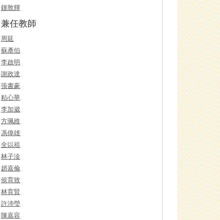
鍾敦輝
兼任教師
周延
蘇彥伯
李啟明
謝政達
張書豪
粘心華
李加崴
方珮維
馮偉雄
全以祖
林子淦
趙嘉倫
侯育致
林育賢
許沛瑩
陳嘉容