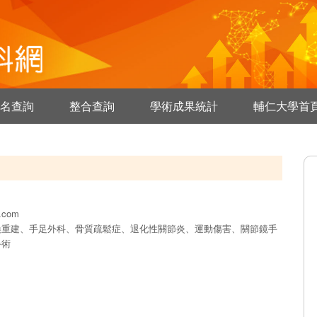
名查詢
整合查詢
學術成果統計
輔仁大學首
l.com
換重建、手足外科、骨質疏鬆症、退化性關節炎、運動傷害、關節鏡手
手術