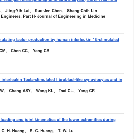
、 Jiing-Yih Lai、 Kuo-Jen Chen、 Shang-Chih Lin
l Engineers, Part H- Journal of Engineering in Medicine
imulating factor production by human interleukin 1β-stimulated
 CM、 Chen CC、 Yang CR
 interleukin 1beta-stimulated fibroblast-like synoviocytes and in
YW、 Chang ASY、 Wang KL、 Tsai CL、 Yang CR
loading and joint kinematics of the lower extremities during
C.-H. Huang、 S.-C. Huang、 T.-W. Lu