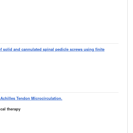
 solid and cannulated spinal pedicle screws using finite
 Achilles Tendon Microcirculation.
cal therapy