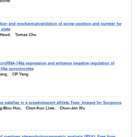
icine
tion and mechanicalvalidation of screw position and number for
 plate
i Hsud、 Tomas Cho
microRNA-146a expression and enhance negative regulation of
t-like synoviocytes
ang、 CR Yang
the patellae in a preadolescent athlete.Type: Images for Surgeons
g-Mou Hou、 Chen-Kun Liaw、 Chun-Jen Wu
y of roentgen stereophotogrammetric analysis (RSA): Free from