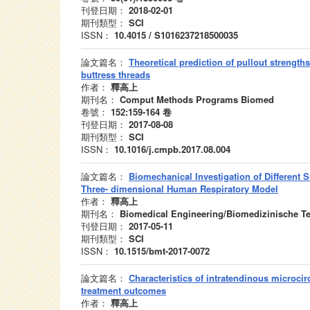
刊登日期：
2018-02-01
期刊類型：
SCI
ISSN：
10.4015 / S1016237218500035
論文篇名：
Theoretical prediction of pullout strength
buttress threads
作者：
釋高上
期刊名：
Comput Methods Programs Biomed
卷號：
152:159-164
卷
刊登日期：
2017-08-08
期刊類型：
SCI
ISSN：
10.1016/j.cmpb.2017.08.004
論文篇名：
Biomechanical Investigation of Different S
Three- dimensional Human Respiratory Model
作者：
釋高上
期刊名：
Biomedical Engineering/Biomedizinische T
刊登日期：
2017-05-11
期刊類型：
SCI
ISSN：
10.1515/bmt-2017-0072
論文篇名：
Characteristics of intratendinous microcir
treatment outcomes
作者：
釋高上