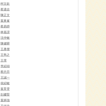
柯文欽
蔡適吉
陳正文
葉東峯
蔡易錚
林嘉謨
沈仲敏
陳健驊
王彥傑
王雋之
王霈
李紹禎
蔡忠芬
王誠一
侯紹敏
葉育雯
彭繼賢
葉炳強
王佳珍