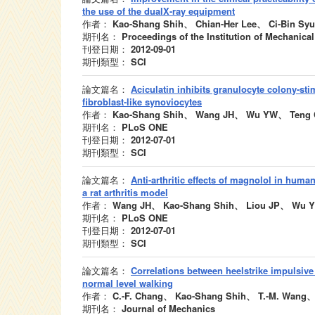
the use of the dualX-ray equipment
作者：
Kao-Shang Shih、 Chian-Her Lee、 Ci-Bin Syu
期刊名：
Proceedings of the Institution of Mechanica
刊登日期：
2012-09-01
期刊類型：
SCI
論文篇名：
Aciculatin inhibits granulocyte colony-st
fibroblast-like synoviocytes
作者：
Kao-Shang Shih、 Wang JH、 Wu YW、 Teng
期刊名：
PLoS ONE
刊登日期：
2012-07-01
期刊類型：
SCI
論文篇名：
Anti-arthritic effects of magnolol in human
a rat arthritis model
作者：
Wang JH、 Kao-Shang Shih、 Liou JP、 Wu 
期刊名：
PLoS ONE
刊登日期：
2012-07-01
期刊類型：
SCI
論文篇名：
Correlations between heelstrike impulsive 
normal level walking
作者：
C.-F. Chang、 Kao-Shang Shih、 T.-M. Wang、 
期刊名：
Journal of Mechanics