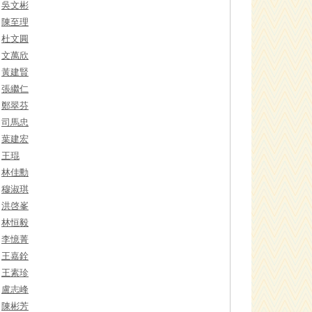
吳文彬
陳至理
杜文圓
文萬欣
黃建賢
張繼仁
鄭翠芬
司馬忠
葉建宏
王琨
林佳勳
穆淑琪
洪啓峯
林恒毅
李憶菁
王嘉銓
王素珍
盧志峰
陳彬芳