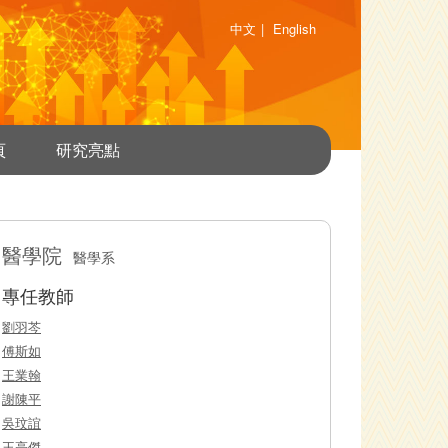
中文
|
English
頁
研究亮點
醫學院
醫學系
專任教師
劉羽芩
傅斯如
王業翰
謝陳平
吳玟誼
王亮傑