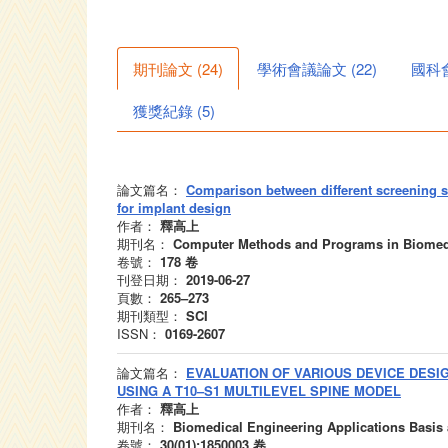
期刊論文
(
24
)
學術會議論文
(
22
)
國科
獲獎紀錄
(
5
)
論文篇名：
Comparison between different screening str
for implant design
作者：
釋高上
期刊名：
Computer Methods and Programs in Biomed
卷號：
178
卷
刊登日期：
2019-06-27
頁數：
265–273
期刊類型：
SCI
ISSN：
0169-2607
論文篇名：
EVALUATION OF VARIOUS DEVICE DES
USING A T10–S1 MULTILEVEL SPINE MODEL
作者：
釋高上
期刊名：
Biomedical Engineering Applications Basi
卷號：
30(01):1850003
卷