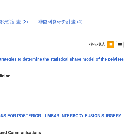
會研究計畫
(
2
)
非國科會研究計畫
(
4
)
檢視模式
ategies to determine the statistical shape model of the pelvises
icine
IGNS FOR POSTERIOR LUMBAR INTERBODY FUSION SURGERY
s and Communications