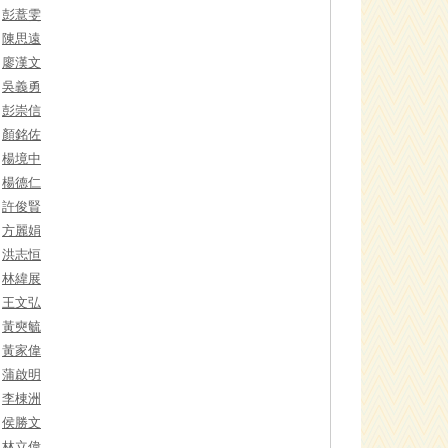
彭薏雯
陳思遠
廖漢文
吳義勇
彭崇信
顏銘佐
楊境中
楊德仁
許俊賢
方麗娟
洪志恒
林緯展
王文弘
黃奭毓
黃家偉
蒲啟明
李棟洲
侯勝文
林立偉