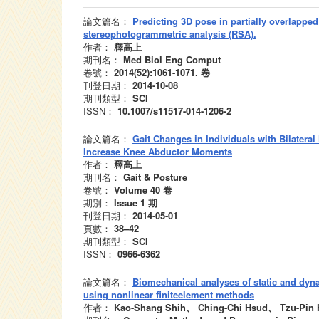
論文篇名：
Predicting 3D pose in partially overlapp
stereophotogrammetric analysis (RSA).
作者：
釋高上
期刊名：
Med Biol Eng Comput
卷號：
2014(52):1061-1071.
卷
刊登日期：
2014-10-08
期刊類型：
SCI
ISSN：
10.1007/s11517-014-1206-2
論文篇名：
Gait Changes in Individuals with Bilatera
Increase Knee Abductor Moments
作者：
釋高上
期刊名：
Gait & Posture
卷號：
Volume 40
卷
期別：
Issue 1
期
刊登日期：
2014-05-01
頁數：
38–42
期刊類型：
SCI
ISSN：
0966-6362
論文篇名：
Biomechanical analyses of static and dyna
using nonlinear finiteelement methods
作者：
Kao-Shang Shih、 Ching-Chi Hsud、 Tzu-Pin