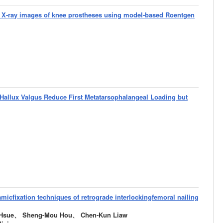
ed X-ray images of knee prostheses using model-based Roentgen
l Hallux Valgus Reduce First Metatarsophalangeal Loading but
micfixation techniques of retrograde interlockingfemoral nailing
 Hsue、 Sheng-Mou Hou、 Chen-Kun Liaw