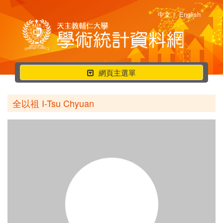
中文
|
English
行
網頁主選單
動
選
全以祖 I-Tsu Chyuan
單