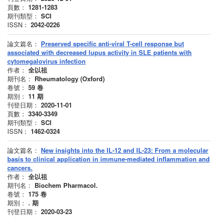
頁數：
1281-1283
期刊類型：
SCI
ISSN：
2042-0226
論文篇名：
Preserved specific anti-viral T-cell response but
associated with decreased lupus activity in SLE patients with
cytomegalovirus infection
作者：
全以祖
期刊名：
Rheumatology (Oxford)
卷號：
59
卷
期別：
11
期
刊登日期：
2020-11-01
頁數：
3340-3349
期刊類型：
SCI
ISSN：
1462-0324
論文篇名：
New insights into the IL-12 and IL-23: From a molecular
basis to clinical application in immune-mediated inflammation and
cancers.
作者：
全以祖
期刊名：
Biochem Pharmacol.
卷號：
175
卷
期別：
.
期
刊登日期：
2020-03-23