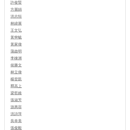
許俊賢
方麗娟
洪志恒
林緯展
王文弘
黃奭毓
黃家偉
蒲啟明
李棟洲
侯勝文
林立偉
楊登凱
釋高上
梁哲維
張淑芳
游惠容
洪詩萍
吳幸美
張俊毅