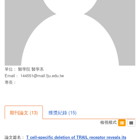
單位：
醫學院
醫學系
Email：
144551@mail.fju.edu.tw
專長：
期刊論文
(
13
)
獲獎紀錄
(
15
)
檢視模式
論文篇名：
T cell-specific deletion of TRAIL receptor reveals its