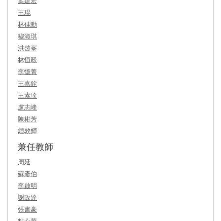
葉建宏
王琨
林佳勳
穆淑琪
洪啓峯
林恒毅
李憶菁
王嘉銓
王素珍
盧志峰
陳彬芳
鍾敦輝
兼任教師
周延
蘇彥伯
李啟明
謝政達
張書豪
粘心華