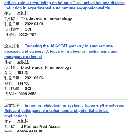
critical role for regulating pathologic T cell activation and disease
induction in experimental autoimmune encephalomyelitis.
作者：
全以祖
期刊名：
The Journal of Immunology
刊登日期：
2022-04-01
期刊類型：
SCI
ISSN：
0022-1767
論文篇名：
Targeting the JAK-STAT pathway in autoimmune
diseases and cancers: A focus on molecular mechanisms and
therapeutic potential
作者：
全以祖
期刊名：
Biochemical Pharmacology
卷號：
193
卷
刊登日期：
2021-09-04
頁數：
114760
期刊類型：
SCI
ISSN：
0006-2952
論文篇名：
Immunometabolism in systemic lupus erythematosus:
Relevant pathogenetic mechanisms and potential clinical
applications
作者：
全以祖
期刊名：
J Formos Med Assoc.
卷號：
S0929-6646
卷