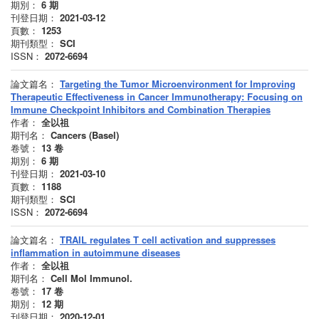
期別：
6
期
刊登日期：
2021-03-12
頁數：
1253
期刊類型：
SCI
ISSN：
2072-6694
論文篇名：
Targeting the Tumor Microenvironment for Improving
Therapeutic Effectiveness in Cancer Immunotherapy: Focusing on
Immune Checkpoint Inhibitors and Combination Therapies
作者：
全以祖
期刊名：
Cancers (Basel)
卷號：
13
卷
期別：
6
期
刊登日期：
2021-03-10
頁數：
1188
期刊類型：
SCI
ISSN：
2072-6694
論文篇名：
TRAIL regulates T cell activation and suppresses
inflammation in autoimmune diseases
作者：
全以祖
期刊名：
Cell Mol Immunol.
卷號：
17
卷
期別：
12
期
刊登日期：
2020-12-01