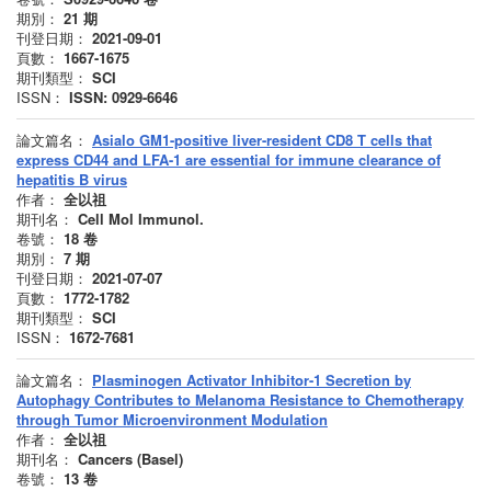
期別：
21
期
刊登日期：
2021-09-01
頁數：
1667-1675
期刊類型：
SCI
ISSN：
ISSN: 0929-6646
論文篇名：
Asialo GM1-positive liver-resident CD8 T cells that
express CD44 and LFA-1 are essential for immune clearance of
hepatitis B virus
作者：
全以祖
期刊名：
Cell Mol Immunol.
卷號：
18
卷
期別：
7
期
刊登日期：
2021-07-07
頁數：
1772-1782
期刊類型：
SCI
ISSN：
1672-7681
論文篇名：
Plasminogen Activator Inhibitor-1 Secretion by
Autophagy Contributes to Melanoma Resistance to Chemotherapy
through Tumor Microenvironment Modulation
作者：
全以祖
期刊名：
Cancers (Basel)
卷號：
13
卷