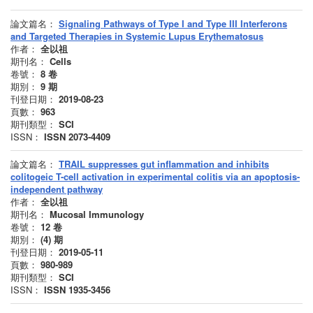
論文篇名：
Signaling Pathways of Type I and Type III Interferons
and Targeted Therapies in Systemic Lupus Erythematosus
作者：
全以祖
期刊名：
Cells
卷號：
8
卷
期別：
9
期
刊登日期：
2019-08-23
頁數：
963
期刊類型：
SCI
ISSN：
ISSN 2073-4409
論文篇名：
TRAIL suppresses gut inflammation and inhibits
colitogeic T-cell activation in experimental colitis via an apoptosis-
independent pathway
作者：
全以祖
期刊名：
Mucosal Immunology
卷號：
12
卷
期別：
(4)
期
刊登日期：
2019-05-11
頁數：
980-989
期刊類型：
SCI
ISSN：
ISSN 1935-3456