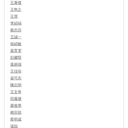
王彥傑
王雋之
王霈
李紹禎
蔡忠芬
王誠一
侯紹敏
葉育雯
彭繼賢
葉炳強
王佳珍
崔可忠
陳志明
王文奇
田履黛
廖俊厚
賴宗炫
蔡明成
張怡