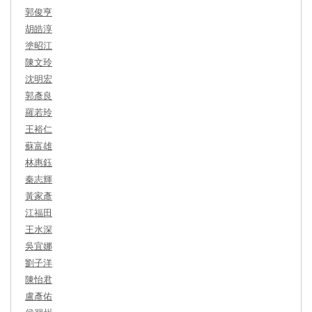
郭俊亨
胡皓淳
塗昭江
陳文玲
沈明宏
郭彥良
羅若玲
王裕仁
蘇富雄
林惠鈺
秦志輝
黃家彥
江福田
王水深
吳宜娜
劉子洋
陳怡君
盧彥佑