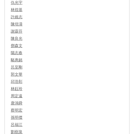
仇光宇
林煌基
許維志
陳培濤
謝霖芬
陳良光
鄧森文
陽志春
駱惠銘
呂至剛
郭文華
邱浩彰
林鈺玲
周定遠
唐鴻舜
蔡明宏
孫明傑
呂福江
劉樹泉