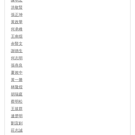
洪敬賢
張正坤
黃政華
何承峰
王南焜
余豎文
謝德生
何志明
張燕良
夏效中
黃一勝
林隆煌
胡瑞庭
蔡明松
王拔群
連楚明
劉宜釗
莊志誠