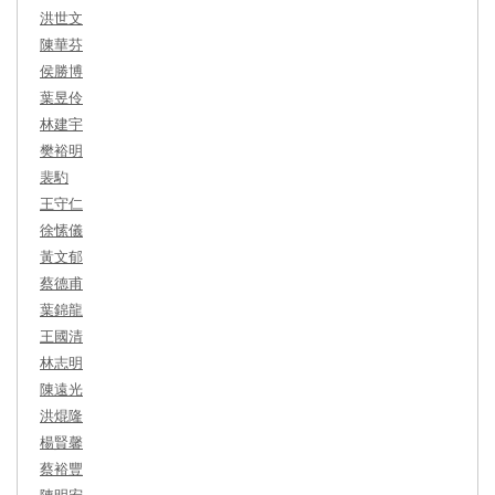
洪世文
陳華芬
侯勝博
葉昱伶
林建宇
樊裕明
裴馰
王守仁
徐愫儀
黃文郁
蔡德甫
葉錦龍
王國清
林志明
陳遠光
洪焜隆
楊賢馨
蔡裕豐
陳明宏