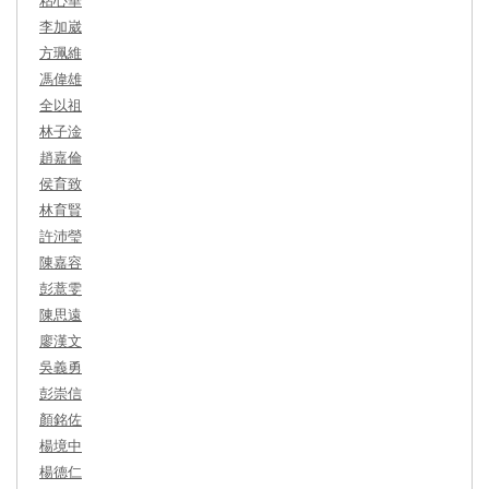
李加崴
方珮維
馮偉雄
全以祖
林子淦
趙嘉倫
侯育致
林育賢
許沛瑩
陳嘉容
彭薏雯
陳思遠
廖漢文
吳義勇
彭崇信
顏銘佐
楊境中
楊德仁