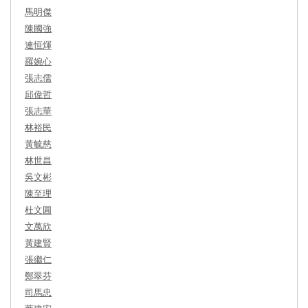
馬明傑
陳國強
連恒煇
羅婉心
張志儒
邱偉哲
張志華
林裕民
黃毓慈
林世昌
吳文彬
陳至理
杜文圓
文萬欣
黃建賢
張繼仁
鄭翠芬
司馬忠