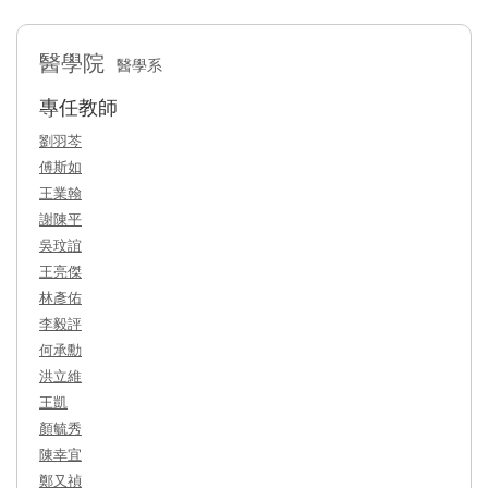
醫學院
醫學系
專任教師
劉羽芩
傅斯如
王業翰
謝陳平
吳玟誼
王亮傑
林彥佑
李毅評
何承勳
洪立維
王凱
顏毓秀
陳幸宜
鄭又禎