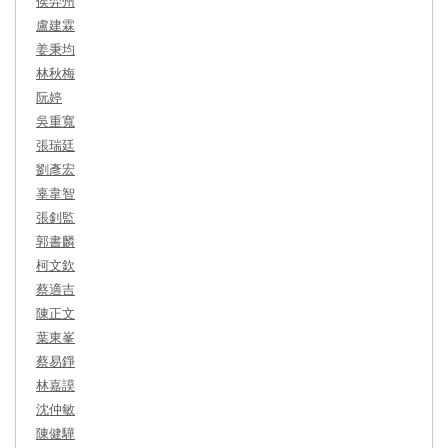
侯羿州
盧建霖
姜秉均
林秋梅
阮婷
吳重寬
張瑞廷
劉彥宏
辜韋智
張釗監
郭書麟
柯文欽
蔡適吉
陳正文
葉東峯
蔡易錚
林嘉謨
沈仲敏
陳健驊