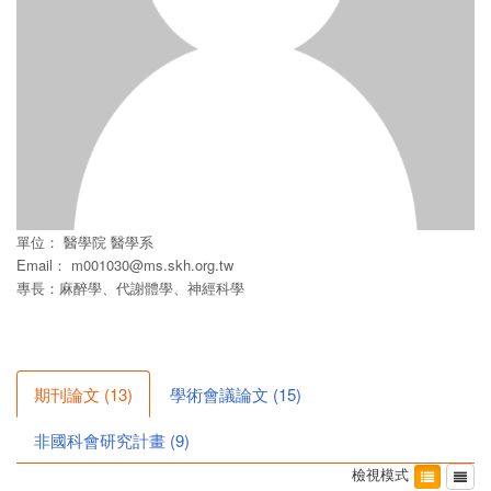
單位：
醫學院
醫學系
Email：
m001030@ms.skh.org.tw
專長：麻醉學、代謝體學、神經科學
期刊論文
(
13
)
學術會議論文
(
15
)
非國科會研究計畫
(
9
)
檢視模式