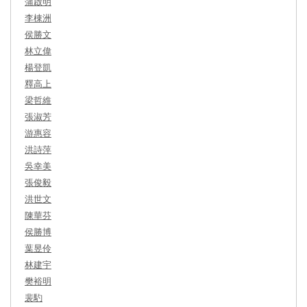
蒲啟明
李棟洲
侯勝文
林立偉
楊登凱
釋高上
梁哲維
張淑芳
游惠容
洪詩萍
吳幸美
張俊毅
洪世文
陳華芬
侯勝博
葉昱伶
林建宇
樊裕明
裴馰