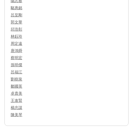
陽志春
駱惠銘
呂至剛
郭文華
邱浩彰
林鈺玲
周定遠
唐鴻舜
蔡明宏
孫明傑
呂福江
劉樹泉
鄒國英
卓貴美
王進賢
楊忠謀
陳美琴