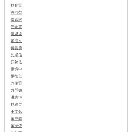
林育賢
許沛瑩
陳嘉容
彭薏雯
陳思遠
廖漢文
吳義勇
彭崇信
顏銘佐
楊境中
楊德仁
許俊賢
方麗娟
洪志恒
林緯展
王文弘
黃奭毓
黃家偉