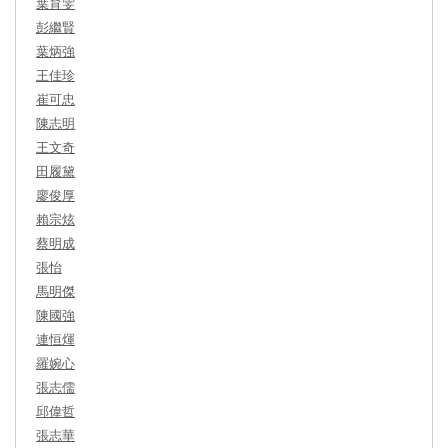
葉育雯
彭繼賢
葉炳強
王佳珍
崔可忠
陳志明
王文奇
田履黛
廖俊厚
賴宗炫
蔡明成
張怡
馬明傑
陳國強
連恒煇
羅婉心
張志儒
邱偉哲
張志華