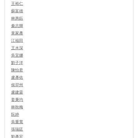
王裕仁
蘇富雄
林惠鈺
秦志輝
黃家彥
江福田
王水深
吳宜娜
劉子洋
陳怡君
盧彥佑
侯羿州
盧建霖
姜秉均
林秋梅
阮婷
吳重寬
張瑞廷
劉彥宏