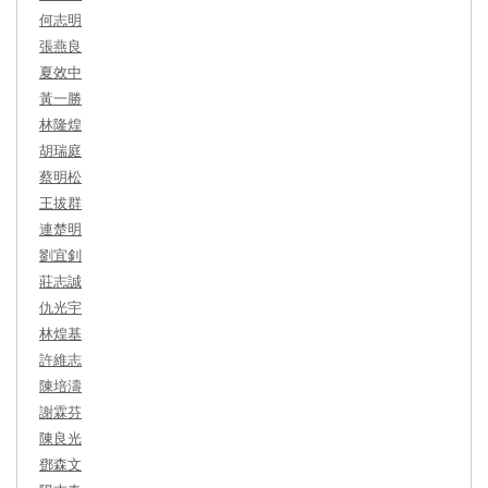
何志明
張燕良
夏效中
黃一勝
林隆煌
胡瑞庭
蔡明松
王拔群
連楚明
劉宜釗
莊志誠
仇光宇
林煌基
許維志
陳培濤
謝霖芬
陳良光
鄧森文