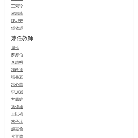
王素珍
盧志峰
陳彬芳
鍾敦輝
兼任教師
周延
蘇彥伯
李啟明
謝政達
張書豪
粘心華
李加崴
方珮維
馮偉雄
全以祖
林子淦
趙嘉倫
侯育致