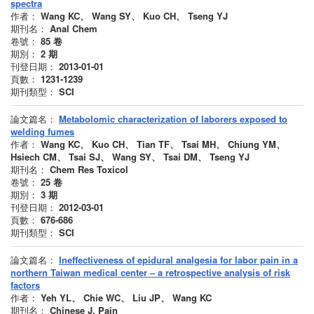
spectra
作者：
Wang KC、 Wang SY、 Kuo CH、 Tseng YJ
期刊名：
Anal Chem
卷號：
85
卷
期別：
2
期
刊登日期：
2013-01-01
頁數：
1231-1239
期刊類型：
SCI
論文篇名：
Metabolomic characterization of laborers exposed to
welding fumes
作者：
Wang KC、 Kuo CH、 Tian TF、 Tsai MH、 Chiung YM、
Hsiech CM、 Tsai SJ、 Wang SY、 Tsai DM、 Tseng YJ
期刊名：
Chem Res Toxicol
卷號：
25
卷
期別：
3
期
刊登日期：
2012-03-01
頁數：
676-686
期刊類型：
SCI
論文篇名：
Ineffectiveness of epidural analgesia for labor pain in a
northern Taiwan medical center – a retrospective analysis of risk
factors
作者：
Yeh YL、 Chie WC、 Liu JP、 Wang KC
期刊名：
Chinese J. Pain