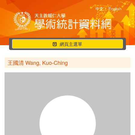
中文
|
English
行
網頁主選單
動
選
王國清 Wang, Kuo-Ching
單