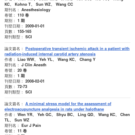
KC、 Kohno T、 Sun WZ、 Wang CC
期刊名：
Anesthesiology
卷號：
110
卷
期別：
1
期
刊登日期：
2009-01-01
頁數：
155-165
期刊類型：
SCI
論文篇名：
Postoperative transient ischemic attack in a patient with
radiation-induced internal carotid artery stenosis
作者：
Liao WW、 Yeh YL、 Wang KC、 Chang Y
期刊名：
J Clin Anesth
卷號：
20
卷
期別：
1
期
刊登日期：
2008-02-01
頁數：
72-73
期刊類型：
SCI
論文篇名：
A minimal stress model for the assessment of
electroacupuncture analgesia in rats under halothane
作者：
Wen YR、 Yeh GC、 Shyu BC、 Ling QD、 Wang KC、 Chen
TL、 Sun WZ
期刊名：
Eur J Pain
卷號：
11
卷