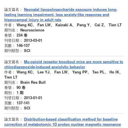
論文篇名：
Neonatal lipopolysaccharide exposure induces long-
lasting learning impairment, less anxiety-like response and
hippocampal injury in adult rats
作者：
Wang KC、 Fan LW、 Kaizaki A、 Pang Y、 Cai Z、 Tien LT
期刊名：
Neuroscience
卷號：
234
卷
刊登日期：
2013-03-01
頁數：
146-157
期刊類型：
SCI
論文篇名：
Mu-opioid receptor knockout mice are more sensitive to
chlordiazepoxide-induced anxiolytic behavior
作者：
Wang KC、 Lee YJ、 Fan LW、 Yang PP、 Tao PL、 Ho IK、
Tien LT
期刊名：
Brain Res Bull
卷號：
90
卷
期別：
1
期
刊登日期：
2013-01-01
頁數：
137-141
期刊類型：
SCI
論文篇名：
Distribution-based classification method for baseline
correction of metabolomic 1D proton nuclear magnetic resonance