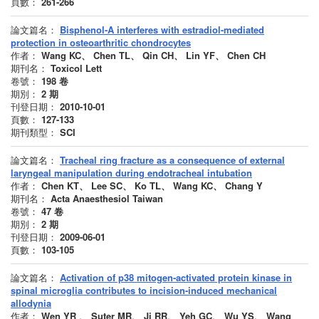
頁數：
261-266
論文篇名：
Bisphenol-A interferes with estradiol-mediated
protection in osteoarthritic chondrocytes
作者：
Wang KC、 Chen TL、 Qin CH、 Lin YF、 Chen CH
期刊名：
Toxicol Lett
卷號：
198
卷
期別：
2
期
刊登日期：
2010-10-01
頁數：
127-133
期刊類型：
SCI
論文篇名：
Tracheal ring fracture as a consequence of external
laryngeal manipulation during endotracheal intubation
作者：
Chen KT、 Lee SC、 Ko TL、 Wang KC、 Chang Y
期刊名：
Acta Anaesthesiol Taiwan
卷號：
47
卷
期別：
2
期
刊登日期：
2009-06-01
頁數：
103-105
論文篇名：
Activation of p38 mitogen-activated protein kinase in
spinal microglia contributes to incision-induced mechanical
allodynia
作者：
Wen YR 、 Suter MR、 Ji RR、 Yeh GC、 Wu YS、 Wang