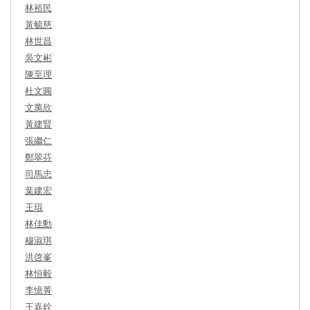
林裕民
黃毓慈
林世昌
吳文彬
陳至理
杜文圓
文萬欣
黃建賢
張繼仁
鄭翠芬
司馬忠
葉建宏
王琨
林佳勳
穆淑琪
洪啓峯
林恒毅
李憶菁
王嘉銓