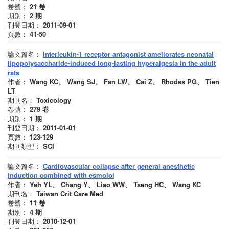
卷號：
21
卷
期別：
2
期
刊登日期：
2011-09-01
頁數：
41-50
論文篇名：
Interleukin-1 receptor antagonist ameliorates neonatal
lipopolysaccharide-induced long-lasting hyperalgesia in the adult
rats
作者：
Wang KC、 Wang SJ、 Fan LW、 Cai Z、 Rhodes PG、 Tien
LT
期刊名：
Toxicology
卷號：
279
卷
期別：
1
期
刊登日期：
2011-01-01
頁數：
123-129
期刊類型：
SCI
論文篇名：
Cardiovascular collapse after general anesthetic
induction combined with esmolol
作者：
Yeh YL、 Chang Y、 Liao WW、 Tseng HC、 Wang KC
期刊名：
Taiwan Crit Care Med
卷號：
11
卷
期別：
4
期
刊登日期：
2010-12-01