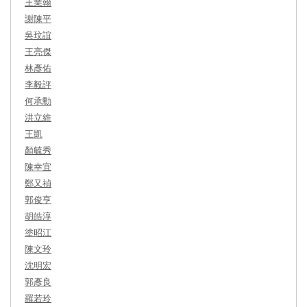
王業翰
謝陳平
吳玟誼
王亮傑
林彥佑
李毅評
何承勳
洪立維
王凱
顏毓秀
陳幸宜
鄭又禎
郭俊亨
胡皓淳
塗昭江
陳文玲
沈明宏
郭彥良
羅若玲