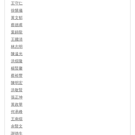
王守仁
徐愫儀
黃文郁
蔡德甫
葉錦龍
王國清
林志明
陳遠光
洪焜隆
楊賢馨
蔡裕豐
陳明宏
洪敬賢
張正坤
黃政華
何承峰
王南焜
余豎文
謝德生