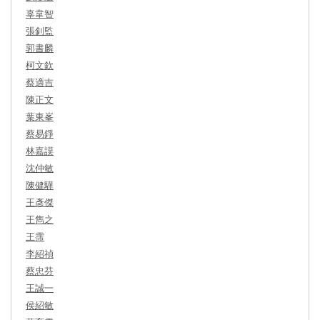
辜韋智
張釗監
郭書麟
柯文欽
蔡適吉
陳正文
葉東峯
蔡易錚
林嘉謨
沈仲敏
陳健驊
王彥傑
王雋之
王霈
李紹禎
蔡忠芬
王誠一
侯紹敏