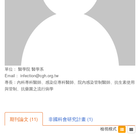
單位：
醫學院
醫學系
Email：
infection@cgh.org.tw
專長：內科專科醫師、感染症專科醫師、院內感染管制醫師、抗生素使用
與管制、抗藥菌之流行病學
期刊論文
(
11
)
非國科會研究計畫
(
1
)
檢視模式