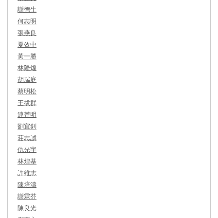
謝德生
何志明
張燕良
夏效中
黃一勝
林隆煌
胡瑞庭
蔡明松
王拔群
連楚明
劉宜釗
莊志誠
仇光宇
林煌基
許維志
陳培濤
謝霖芬
陳良光