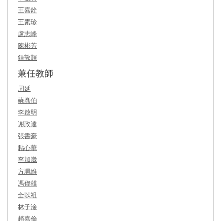
王嘉銓
王素珍
盧志峰
陳彬芳
鍾敦輝
兼任教師
周延
蘇彥伯
李啟明
謝政達
張書豪
粘心華
李加崴
方珮維
馮偉雄
全以祖
林子淦
趙嘉倫