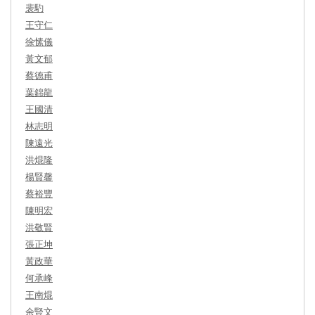
裴馰
王守仁
徐愫儀
黃文郁
蔡德甫
葉錦龍
王國清
林志明
陳遠光
洪焜隆
楊賢馨
蔡裕豐
陳明宏
洪敬賢
張正坤
黃政華
何承峰
王南焜
余豎文