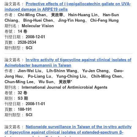
論文篇名：
Protective effects of (-)-epigallocatechin gallate on UVA-
induced damage in ARPE19 cells
作者：
Chi-Ming Chan、 黃政華、 Hsin-Huang Lin、 Han-Sun
Chiang、 Bing-Huei Chen、 Jing-Yin Hong、 Chi-Feng Hung
期刊名：
Molecular Vision
卷號：
14
卷
刊登日期：
2008-12-01
頁數：
2528-2534
期刊類型：
SCI
論文篇名：
In-vitro activity of tigecycline against clinical isolates of
Acinetobacter baumannii in Taiwan
作者：
Jien-Wei Liu、 Lih-Shinn Wang、 Yu-Jen Cheng、 Gwo-
Jong Hsu、 Po-Liang Lu、 Yung-Ching Liu、 Chih-Ming Chen、
Chun-Ming Lee、 Wu Sun、 黃政華*
期刊名：
International Journal of Antimicrobial Agents
卷號：
32
卷
期別：
S3
期
刊登日期：
2008-11-01
頁數：
188-191
期刊類型：
SCI
論文篇名：
Nationwide surveillance in Taiwan of the in-vitro activity
of tigecycline against clinical isolates of extended-spectrum β-