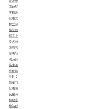
黃家偉
蒲啟明
李棟洲
侯勝文
林立偉
楊登凱
釋高上
梁哲維
張淑芳
游惠容
洪詩萍
吳幸美
張俊毅
洪世文
陳華芬
侯勝博
葉昱伶
林建宇
樊裕明