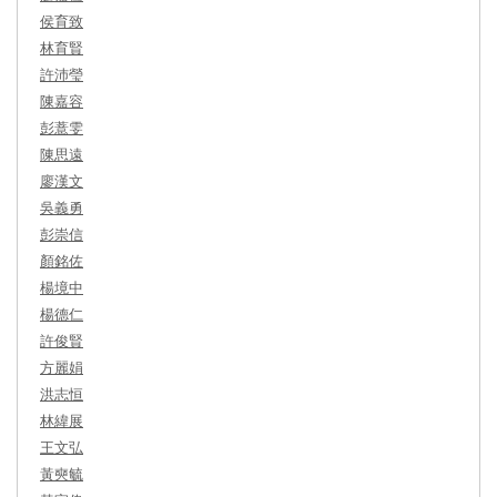
侯育致
林育賢
許沛瑩
陳嘉容
彭薏雯
陳思遠
廖漢文
吳義勇
彭崇信
顏銘佐
楊境中
楊德仁
許俊賢
方麗娟
洪志恒
林緯展
王文弘
黃奭毓