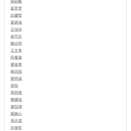
侯紹敏
葉育雯
彭繼賢
葉炳強
王佳珍
崔可忠
陳志明
王文奇
田履黛
廖俊厚
賴宗炫
蔡明成
張怡
馬明傑
陳國強
連恒煇
羅婉心
張志儒
邱偉哲