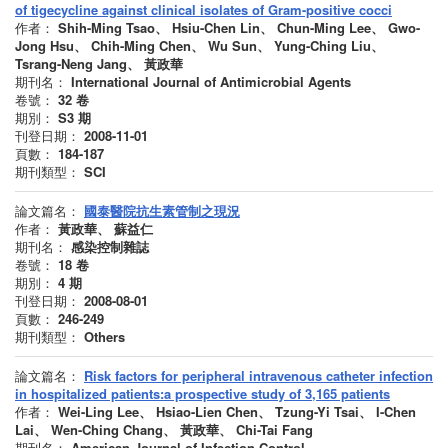
of tigecycline against clinical isolates of Gram-positive cocci
作者：
Shih-Ming Tsao、 Hsiu-Chen Lin、 Chun-Ming Lee、 Gwo-
Jong Hsu、 Chih-Ming Chen、 Wu Sun、 Yung-Ching Liu、
Tsrang-Neng Jang、 黃政華
期刊名：
International Journal of Antimicrobial Agents
卷號：
32
卷
期別：
S3
期
刊登日期：
2008-11-01
頁數：
184-187
期刊類型：
SCI
論文篇名：
國泰醫院抗生素管制之現況
作者：
黃政華、 蘇益仁
期刊名：
感染控制雜誌
卷號：
18
卷
期別：
4
期
刊登日期：
2008-08-01
頁數：
246-249
期刊類型：
Others
論文篇名：
Risk factors for peripheral intravenous catheter infection
in hospitalized patients:a prospective study of 3,165 patients
作者：
Wei-Ling Lee、 Hsiao-Lien Chen、 Tzung-Yi Tsai、 I-Chen
Lai、 Wen-Ching Chang、 黃政華、 Chi-Tai Fang
期刊名：
American Journal of Infection Control