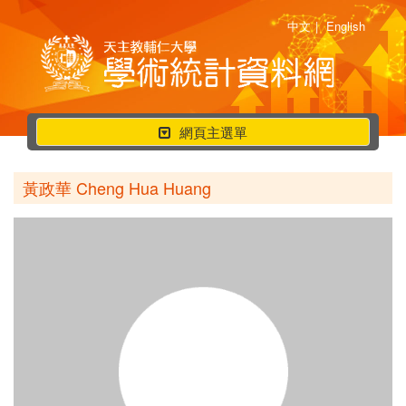
中文
|
English
行
網頁主選單
動
選
黃政華 Cheng Hua Huang
單