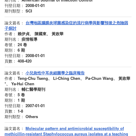
刊登日期：
2008-01-01
期刊類型：
SCI
論文篇名：
台灣地區腦膜炎球菌感染症的流行病學與影響預後之危險因
子探討
作者：
賴伊貞、 陳國東、 黃政華
期刊名：
疫情報導
卷號：
24
卷
期別：
6
期
刊登日期：
2008-01-01
頁數：
408-420
論文篇名：
小兒急性中耳炎細菌學之臨床報告
作者：
Teng-Chu Tseng、 Li-Ching Chen、 Pa-Chun Wang、 黃政華
*、 Ya-Hui Chen
期刊名：
輔仁醫學期刊
卷號：
5
卷
期別：
1
期
刊登日期：
2007-01-01
頁數：
1-8
期刊類型：
Others
論文篇名：
Molecular pattern and antimicrobial susceptibility of
methicillin-resistant Staphylococcus aureus isolates at a teaching