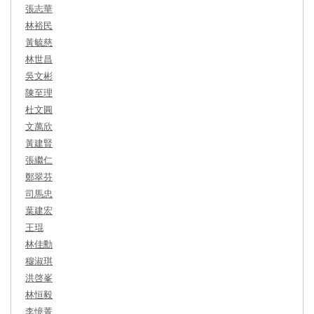
張志華
林裕民
黃毓慈
林世昌
吳文彬
陳至理
杜文圓
文萬欣
黃建賢
張繼仁
鄭翠芬
司馬忠
葉建宏
王琨
林佳勳
穆淑琪
洪啓峯
林恒毅
李憶菁