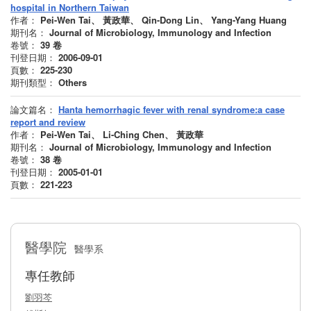
hospital in Northern Taiwan
作者：
Pei-Wen Tai、 黃政華、 Qin-Dong Lin、 Yang-Yang Huang
期刊名：
Journal of Microbiology, Immunology and Infection
卷號：
39
卷
刊登日期：
2006-09-01
頁數：
225-230
期刊類型：
Others
論文篇名：
Hanta hemorrhagic fever with renal syndrome:a case
report and review
作者：
Pei-Wen Tai、 Li-Ching Chen、 黃政華
期刊名：
Journal of Microbiology, Immunology and Infection
卷號：
38
卷
刊登日期：
2005-01-01
頁數：
221-223
醫學院
醫學系
專任教師
劉羽芩