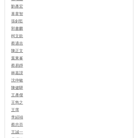
劉彥宏
辜韋智
張釗監
郭書麟
柯文欽
蔡適吉
陳正文
葉東峯
蔡易錚
林嘉謨
沈仲敏
陳健驊
王彥傑
王雋之
王霈
李紹禎
蔡忠芬
王誠一