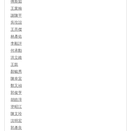
傅斯如
王業翰
謝陳平
吳玟誼
王亮傑
林彥佑
李毅評
何承勳
洪立維
王凱
顏毓秀
陳幸宜
鄭又禎
郭俊亨
胡皓淳
塗昭江
陳文玲
沈明宏
郭彥良