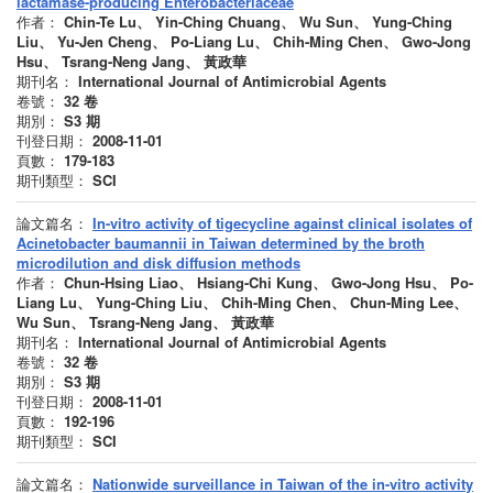
lactamase-producing Enterobacteriaceae
作者：
Chin-Te Lu、 Yin-Ching Chuang、 Wu Sun、 Yung-Ching
Liu、 Yu-Jen Cheng、 Po-Liang Lu、 Chih-Ming Chen、 Gwo-Jong
Hsu、 Tsrang-Neng Jang、 黃政華
期刊名：
International Journal of Antimicrobial Agents
卷號：
32
卷
期別：
S3
期
刊登日期：
2008-11-01
頁數：
179-183
期刊類型：
SCI
論文篇名：
In-vitro activity of tigecycline against clinical isolates of
Acinetobacter baumannii in Taiwan determined by the broth
microdilution and disk diffusion methods
作者：
Chun-Hsing Liao、 Hsiang-Chi Kung、 Gwo-Jong Hsu、 Po-
Liang Lu、 Yung-Ching Liu、 Chih-Ming Chen、 Chun-Ming Lee、
Wu Sun、 Tsrang-Neng Jang、 黃政華
期刊名：
International Journal of Antimicrobial Agents
卷號：
32
卷
期別：
S3
期
刊登日期：
2008-11-01
頁數：
192-196
期刊類型：
SCI
論文篇名：
Nationwide surveillance in Taiwan of the in-vitro activity