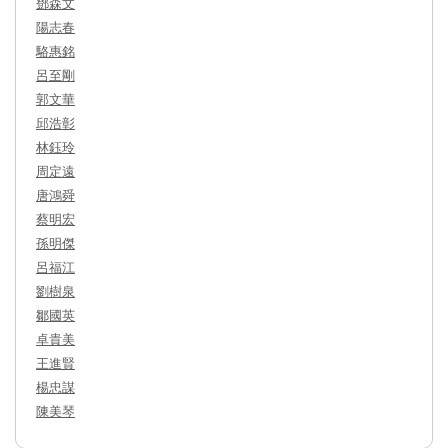
鄧森文
陽志春
駱惠銘
呂至剛
郭文華
邱浩彰
林鈺玲
周定遠
唐鴻舜
蔡明宏
孫明傑
呂福江
劉樹泉
鄒國英
卓貴美
王進賢
楊忠謀
陳美琴