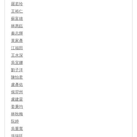
羅若玲
王裕仁
蘇富雄
林惠鈺
秦志輝
黃家彥
江福田
王水深
吳宜娜
劉子洋
陳怡君
盧彥佑
侯羿州
盧建霖
姜秉均
林秋梅
阮婷
吳重寬
張瑞廷