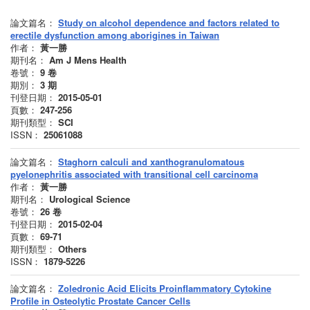
論文篇名：
Study on alcohol dependence and factors related to
erectile dysfunction among aborigines in Taiwan
作者：
黃一勝
期刊名：
Am J Mens Health
卷號：
9
卷
期別：
3
期
刊登日期：
2015-05-01
頁數：
247-256
期刊類型：
SCI
ISSN：
25061088
論文篇名：
Staghorn calculi and xanthogranulomatous
pyelonephritis associated with transitional cell carcinoma
作者：
黃一勝
期刊名：
Urological Science
卷號：
26
卷
刊登日期：
2015-02-04
頁數：
69-71
期刊類型：
Others
ISSN：
1879-5226
論文篇名：
Zoledronic Acid Elicits Proinflammatory Cytokine
Profile in Osteolytic Prostate Cancer Cells