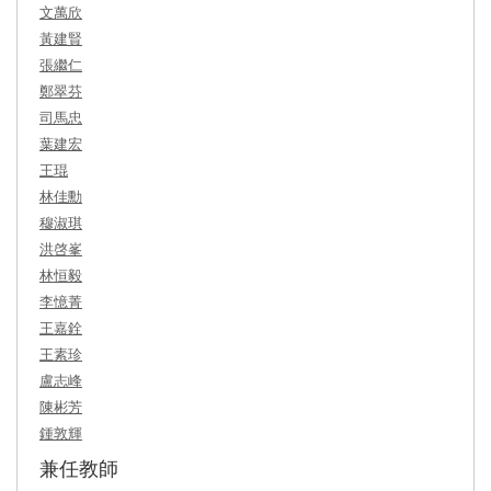
文萬欣
黃建賢
張繼仁
鄭翠芬
司馬忠
葉建宏
王琨
林佳勳
穆淑琪
洪啓峯
林恒毅
李憶菁
王嘉銓
王素珍
盧志峰
陳彬芳
鍾敦輝
兼任教師