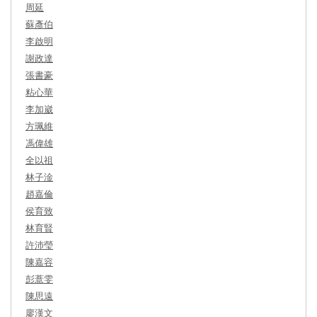
周延
蘇彥伯
李啟明
謝政達
張書豪
粘心華
李加崴
方珮維
馮偉雄
全以祖
林子淦
趙嘉倫
侯育致
林育賢
許沛瑩
陳嘉容
彭薏雯
陳思遠
廖漢文