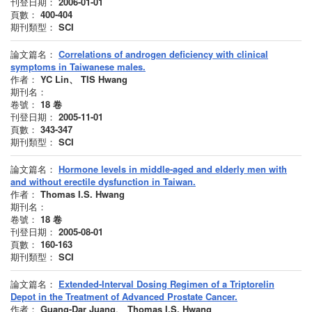
刊登日期：
2006-01-01
頁數：
400-404
期刊類型：
SCI
論文篇名：
Correlations of androgen deficiency with clinical
symptoms in Taiwanese males.
作者：
YC Lin、 TIS Hwang
期刊名：
卷號：
18
卷
刊登日期：
2005-11-01
頁數：
343-347
期刊類型：
SCI
論文篇名：
Hormone levels in middle-aged and elderly men with
and without erectile dysfunction in Taiwan.
作者：
Thomas I.S. Hwang
期刊名：
卷號：
18
卷
刊登日期：
2005-08-01
頁數：
160-163
期刊類型：
SCI
論文篇名：
Extended-Interval Dosing Regimen of a Triptorelin
Depot in the Treatment of Advanced Prostate Cancer.
作者：
Guang-Dar Juang、 Thomas I.S. Hwang