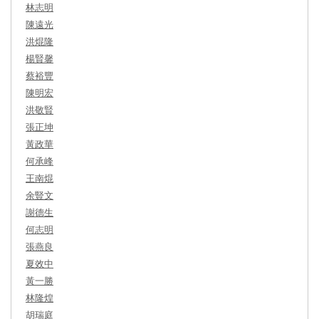
林志明
陳遠光
洪焜隆
楊賢馨
蔡裕豐
陳明宏
洪敬賢
張正坤
黃政華
何承峰
王南焜
余豎文
謝德生
何志明
張燕良
夏效中
黃一勝
林隆煌
胡瑞庭