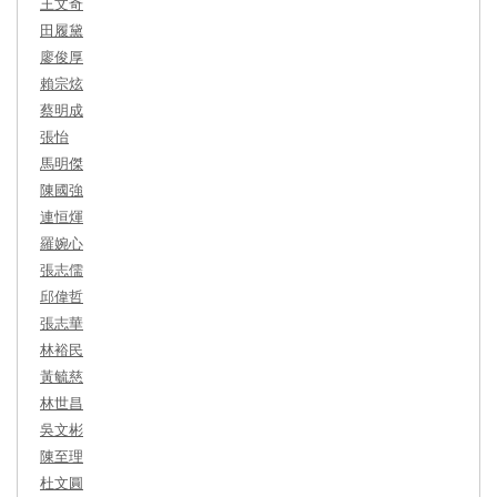
王文奇
田履黛
廖俊厚
賴宗炫
蔡明成
張怡
馬明傑
陳國強
連恒煇
羅婉心
張志儒
邱偉哲
張志華
林裕民
黃毓慈
林世昌
吳文彬
陳至理
杜文圓