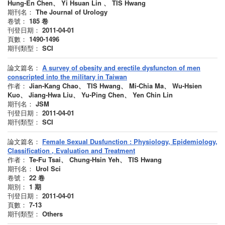
Hung-En Chen、 Yi Hsuan Lin 、 TIS Hwang
期刊名：
The Journal of Urology
卷號：
185
卷
刊登日期：
2011-04-01
頁數：
1490-1496
期刊類型：
SCI
論文篇名：
A survey of obesity and erectile dysfuncton of men
conscripted into the military in Taiwan
作者：
Jian-Kang Chao、 TIS Hwang、 Mi-Chia Ma、 Wu-Hsien
Kuo、 Jiang-Hwa Liu、 Yu-Ping Chen、 Yen Chin Lin
期刊名：
JSM
刊登日期：
2011-04-01
期刊類型：
SCI
論文篇名：
Female Sexual Dusfunction : Physiology, Epidemiology,
Classification , Evaluation and Treatment
作者：
Te-Fu Tsai、 Chung-Hsin Yeh、 TIS Hwang
期刊名：
Urol Sci
卷號：
22
卷
期別：
1
期
刊登日期：
2011-04-01
頁數：
7-13
期刊類型：
Others