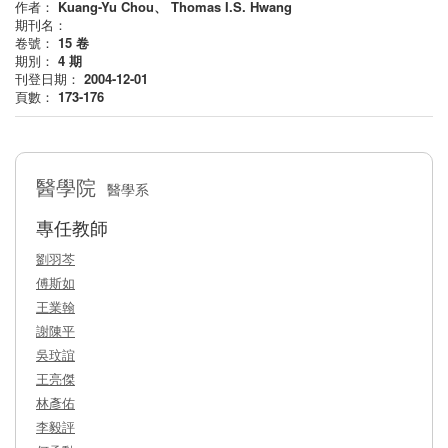
作者：
Kuang-Yu Chou、 Thomas I.S. Hwang
期刊名：
卷號：
15
卷
期別：
4
期
刊登日期：
2004-12-01
頁數：
173-176
醫學院
醫學系
專任教師
劉羽芩
傅斯如
王業翰
謝陳平
吳玟誼
王亮傑
林彥佑
李毅評