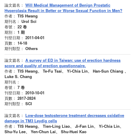
論文篇名：
Will Medical Management of Benign Prostatic
Hyperolasia Result in Better or Worse Sexual Function in Men?
作者：
TIS Hwang
期刊名：
Urol Sci
卷號：
22
卷
期別：
1
期
刊登日期：
2011-04-01
頁數：
14-18
期刊類型：
Others
論文篇名：
A survey of ED in Taiwan: use of erection hardness
score and quality of erection questionnaire.
作者：
TIS Hwang、 Te-Fu Tsai、 Yi-Chia Lin、 Han-Sun Chiang 、
Luke S. Chang
期刊名：
卷號：
7
卷
刊登日期：
2010-10-01
頁數：
2817-2824
期刊類型：
SCI
論文篇名：
Low-dose testosterone treatment decreases oxidative
damage in TM3 Leydig cells
作者：
TIS Hwang、 Tien-Ling Liao、 Ji-Fan Lin、 Yi-Chia Lin、
Shu-Yu Lee、 Yen-Chun Lai、 Shu-Huei Kao