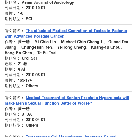
期刊名：
Asian Journal of Andrology
刊登日期：
2010-10-01
頁數：
1-6
期刊類型：
SCI
論文篇名：
The effects of Medical Castration of Testes in Patients
with Advanced Porstate Cancer.
作者：
黃一勝、 Yi-Chia Lin、 Michael Chin-Cheng L、 Guand-Dar
Juang、 Chung-Hsin Yeh、 Yi-Hong Cheng、 Kuang-Yu Chou、
Hong-En Chen、 Te-Fu Tsai
期刊名：
Urol Sci
卷號：
21
卷
期別：
4
期
刊登日期：
2010-08-01
頁數：
169-174
期刊類型：
Others
論文篇名：
Medical Treatment of Benign Prostatic Hyperplasia will
make Men's Sexual Function Better or Worse?
作者：
黃一勝
期刊名：
JTUA
刊登日期：
2010-04-01
期刊類型：
Others
論文篇名：
Testosterone Gel Monotherapy Improves Sexual