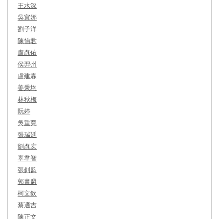
王水深
吳宜娜
劉子洋
陳怡君
盧彥佑
侯羿州
盧建霖
姜秉均
林秋梅
阮婷
吳重寬
張瑞廷
劉彥宏
辜韋智
張釗監
郭書麟
柯文欽
蔡適吉
陳正文