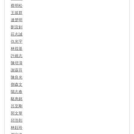
蔡明松
王拔群
連楚明
劉宜釗
莊志誠
仇光宇
林煌基
許維志
陳培濤
謝霖芬
陳良光
鄧森文
陽志春
駱惠銘
呂至剛
郭文華
邱浩彰
林鈺玲