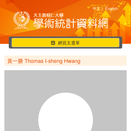
中文
|
English
行
網頁主選單
動
選
黃一勝 Thomas I-sheng Hwang
單