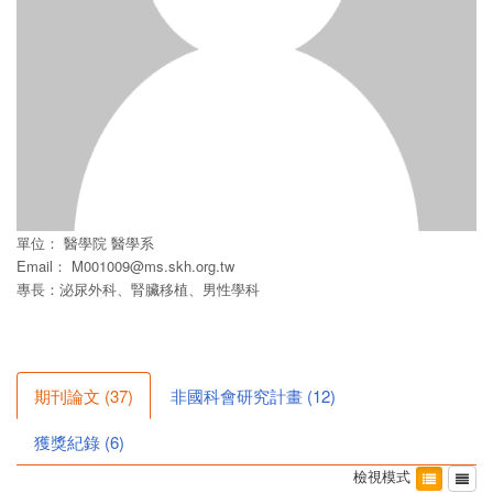
單位：
醫學院
醫學系
Email：
M001009@ms.skh.org.tw
專長：泌尿外科、腎臟移植、男性學科
期刊論文
(
37
)
非國科會研究計畫
(
12
)
獲獎紀錄
(
6
)
檢視模式