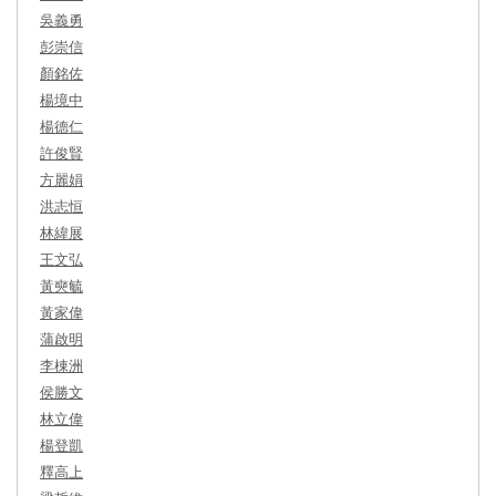
吳義勇
彭崇信
顏銘佐
楊境中
楊德仁
許俊賢
方麗娟
洪志恒
林緯展
王文弘
黃奭毓
黃家偉
蒲啟明
李棟洲
侯勝文
林立偉
楊登凱
釋高上