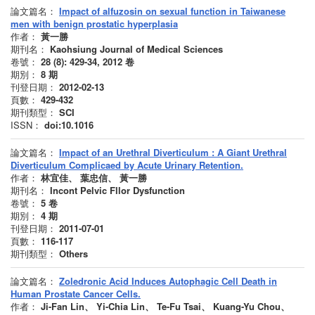
論文篇名：
Impact of alfuzosin on sexual function in Taiwanese
men with benign prostatic hyperplasia
作者：
黃一勝
期刊名：
Kaohsiung Journal of Medical Sciences
卷號：
28 (8): 429-34, 2012
卷
期別：
8
期
刊登日期：
2012-02-13
頁數：
429-432
期刊類型：
SCI
ISSN：
doi:10.1016
論文篇名：
Impact of an Urethral Diverticulum : A Giant Urethral
Diverticulum Complicaed by Acute Urinary Retention.
作者：
林宜佳、 葉忠信、 黃一勝
期刊名：
Incont Pelvic Fllor Dysfunction
卷號：
5
卷
期別：
4
期
刊登日期：
2011-07-01
頁數：
116-117
期刊類型：
Others
論文篇名：
Zoledronic Acid Induces Autophagic Cell Death in
Human Prostate Cancer Cells.
作者：
Ji-Fan Lin、 Yi-Chia Lin、 Te-Fu Tsai、 Kuang-Yu Chou、