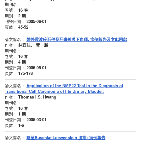
期刊名：
卷號：
16
卷
期別：
2
期
刊登日期：
2005-06-01
頁數：
45-52
論文篇名：
體外震波碎石併發肝臟被膜下血腫: 病例報告及文獻回顧
作者：
林宜佳、 黃一勝
期刊名：
卷號：
16
卷
期別：
4
期
刊登日期：
2005-05-01
頁數：
175-178
論文篇名：
Application of the NMP22 Test in the Diagnosis of
Transitional Cell Carcinoma of hte Urinary Bladder.
作者：
Thomas I.S. Hwang
期刊名：
卷號：
16
卷
期別：
1
期
刊登日期：
2005-03-01
頁數：
1-6
論文篇名：
陰莖Buschke-Loewenstein 腫瘤: 病例報告