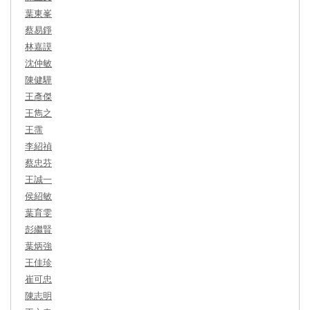
葉東峯
蔡易錚
林嘉謨
沈仲敏
陳健驊
王彥傑
王雋之
王霈
李紹禎
蔡忠芬
王誠一
侯紹敏
葉育雯
彭繼賢
葉炳強
王佳珍
崔可忠
陳志明