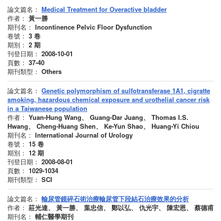
論文篇名：
Medical Treatment for Overactive bladder
作者：
黃一勝
期刊名：
Incontinence Pelvic Floor Dysfunction
卷號：
3
卷
期別：
2
期
刊登日期：
2008-10-01
頁數：
37-40
期刊類型：
Others
論文篇名：
Genetic polymorphism of sulfotransferase 1A1, cigratte
smoking, hazardous chemical exposure and urothelial cancer risk
in a Taiwanese population
作者：
Yuan-Hung Wang、 Guang-Dar Juang、 Thomas I.S.
Hwang、 Cheng-Huang Shen、 Ke-Yun Shao、 Huang-Yi Chiou
期刊名：
International Journal of Urology
卷號：
15
卷
期別：
12
期
刊登日期：
2008-08-01
頁數：
1029-1034
期刊類型：
SCI
論文篇名：
輸尿管鏡碎石術治療輸尿管下段結石治療效果的分析
作者：
莊光達、 黃一勝、 葉忠信、 鄭以弘、 仇光宇、 陳宏恩、 蔡德甫
期刊名：
輔仁醫學期刊