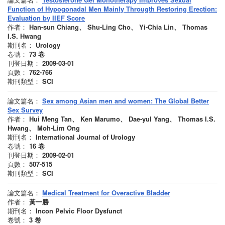
Function of Hypogonadal Men Mainly Througth Restoring Erection:
Evaluation by IIEF Score
作者：
Han-sun Chiang、 Shu-Ling Cho、 Yi-Chia Lin、 Thomas
I.S. Hwang
期刊名：
Urology
卷號：
73
卷
刊登日期：
2009-03-01
頁數：
762-766
期刊類型：
SCI
論文篇名：
Sex among Asian men and women: The Global Better
Sex Survey
作者：
Hui Meng Tan、 Ken Marumo、 Dae-yul Yang、 Thomas I.S.
Hwang、 Moh-Lim Ong
期刊名：
International Journal of Urology
卷號：
16
卷
刊登日期：
2009-02-01
頁數：
507-515
期刊類型：
SCI
論文篇名：
Medical Treatment for Overactive Bladder
作者：
黃一勝
期刊名：
Incon Pelvic Floor Dysfunct
卷號：
3
卷