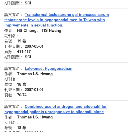
期刊類型：
SCI
論文篇名：
Transdermal testosterone gel increases serum
testosterone levels in hypogonadal men in Taiwan with
imprvements in sexual function.
作者：
HS Chiang、 TIS Hwang
期刊名：
卷號：
19
卷
刊登日期：
2007-05-01
頁數：
411-417
期刊類型：
SCI
論文篇名：
Late-onset Hypogonadism
作者：
Thomas I.S. Hwang
期刊名：
卷號：
18
卷
刊登日期：
2007-01-01
頁數：
70-74
論文篇名：
Combined use of androgen and sildenafil for
hypogonadal patients unresponsive to sildenafil alone
作者：
Thomas I.S. Hwang
期刊名：
卷號：
18
卷