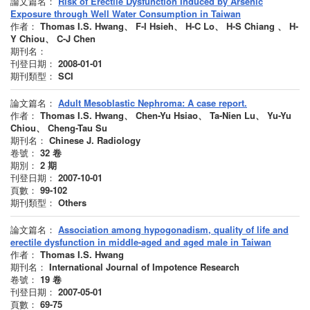
論文篇名：
Risk of Erectile Dysfunction Induced by Arsenic
Exposure through Well Water Consumption in Taiwan
作者：
Thomas I.S. Hwang、 F-I Hsieh、 H-C Lo、 H-S Chiang 、 H-
Y Chiou、 C-J Chen
期刊名：
刊登日期：
2008-01-01
期刊類型：
SCI
論文篇名：
Adult Mesoblastic Nephroma: A case report.
作者：
Thomas I.S. Hwang、 Chen-Yu Hsiao、 Ta-Nien Lu、 Yu-Yu
Chiou、 Cheng-Tau Su
期刊名：
Chinese J. Radiology
卷號：
32
卷
期別：
2
期
刊登日期：
2007-10-01
頁數：
99-102
期刊類型：
Others
論文篇名：
Association among hypogonadism, quality of life and
erectile dysfunction in middle-aged and aged male in Taiwan
作者：
Thomas I.S. Hwang
期刊名：
International Journal of Impotence Research
卷號：
19
卷
刊登日期：
2007-05-01
頁數：
69-75