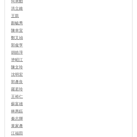
何承勳
洪立維
王凱
顏毓秀
陳幸宜
鄭又禎
郭俊亨
胡皓淳
塗昭江
陳文玲
沈明宏
郭彥良
羅若玲
王裕仁
蘇富雄
林惠鈺
秦志輝
黃家彥
江福田