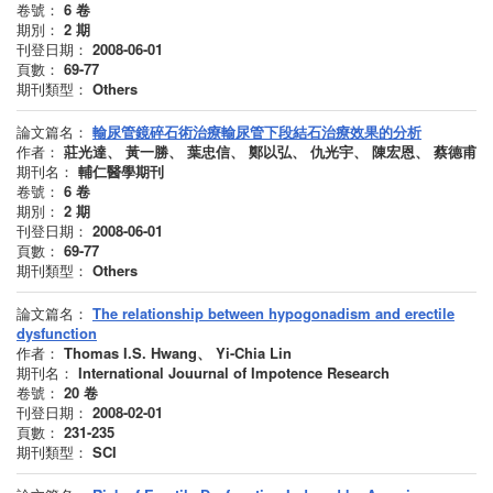
卷號：
6
卷
期別：
2
期
刊登日期：
2008-06-01
頁數：
69-77
期刊類型：
Others
論文篇名：
輸尿管鏡碎石術治療輸尿管下段結石治療效果的分析
作者：
莊光達、 黃一勝、 葉忠信、 鄭以弘、 仇光宇、 陳宏恩、 蔡德甫
期刊名：
輔仁醫學期刊
卷號：
6
卷
期別：
2
期
刊登日期：
2008-06-01
頁數：
69-77
期刊類型：
Others
論文篇名：
The relationship between hypogonadism and erectile
dysfunction
作者：
Thomas I.S. Hwang、 Yi-Chia Lin
期刊名：
International Jouurnal of Impotence Research
卷號：
20
卷
刊登日期：
2008-02-01
頁數：
231-235
期刊類型：
SCI