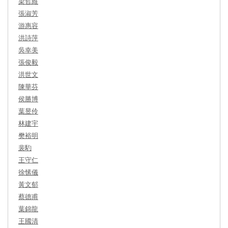
梁哲維
張淑芳
游惠容
洪詩萍
吳幸美
張俊毅
洪世文
陳華芬
侯勝博
葉昱伶
林建宇
樊裕明
裴馰
王守仁
徐愫儀
黃文郁
蔡德甫
葉錦龍
王國清