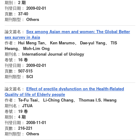
期別：
2
期
刊登日期：
2009-02-01
頁數：
37-40
期刊類型：
Others
論文篇名：
Sex among Asian men and women: The Global Better
sex survey in Asia
作者：
Hui Meng Tan、 Ken Marumo、 Dae-yul Yang、 TIS
Hwang、 Moh-Lim Ong
期刊名：
International Journal of Urology
卷號：
16
卷
刊登日期：
2009-02-01
頁數：
507-515
期刊類型：
SCI
論文篇名：
Effect of erectile dysfunction on the Health-Related
Quality of life of Elderly people
作者：
Te-Fu Tsai、 Li-Ching Chang、 Thomas I.S. Hwang
期刊名：
JTUA
卷號：
19
卷
期別：
4
期
刊登日期：
2008-11-01
頁數：
216-221
期刊類型：
Others