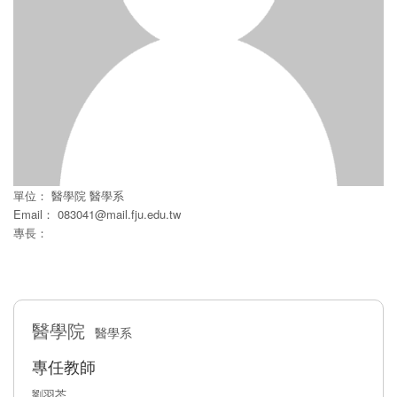
單位：
醫學院
醫學系
Email：
083041@mail.fju.edu.tw
專長：
醫學院
醫學系
專任教師
劉羽芩