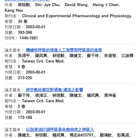
作者：
林恒毅、 Shi- Jye Chu、 David Wang、 Hsing -I Chen、
Kang Hsu
期刊名：
Clinical and Experimental Pharmacology and Physiology.
卷號：
30
卷
刊登日期：
2003-05-01
頁數：
393-398
ISSN：
1440-1681
論文篇名：
機械性呼吸的演進人工智慧型呼吸器的進展
作者：
吳清平、 陽武興、 林恆毅、 陳健文、 蘇千玲、 朱達智、 江啟輝
期刊名：
Taiwan Crit. Care Med.
卷號：
5
卷
刊登日期：
2003-00-01
頁數：
213-220
論文篇名：
肺空氣栓塞症對通氣-灌流之影響
作者：
蘇千玲、 侯清正、 林恆毅、 陳健文、 楊武興、 黃坤崙
期刊名：
Taiwan Crit. Care Med.
卷號：
5
卷
刊登日期：
2003-00-01
頁數：
175-188
論文篇名：
以甜度偵計測呼吸器依賴病患之肺吸入
作者：
陳健文、 林恒毅、 楊武興、 簡志&#23791;、 顏鴻欽、 彭萬成、