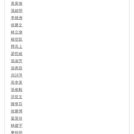
黃家偉
蒲啟明
李棟洲
侯勝文
林立偉
楊登凱
釋高上
梁哲維
張淑芳
游惠容
洪詩萍
吳幸美
張俊毅
洪世文
陳華芬
侯勝博
葉昱伶
林建宇
樊裕明