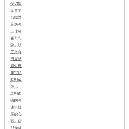
侯紹敏
葉育雯
彭繼賢
葉炳強
王佳珍
崔可忠
陳志明
王文奇
田履黛
廖俊厚
賴宗炫
蔡明成
張怡
馬明傑
陳國強
連恒煇
羅婉心
張志儒
邱偉哲