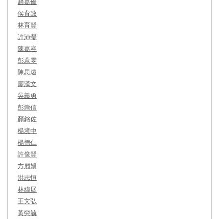
趙嘉倫
侯育致
林育賢
許沛瑩
陳嘉容
彭薏雯
陳思遠
廖漢文
吳義勇
彭崇信
顏銘佐
楊境中
楊德仁
許俊賢
方麗娟
洪志恒
林緯展
王文弘
黃奭毓