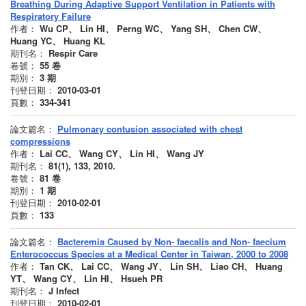
Breathing During Adaptive Support Ventilation in Patients with
Respiratory Failure
作者：
Wu CP、 Lin HI、 Perng WC、 Yang SH、 Chen CW、
Huang YC、 Huang KL
期刊名：
Respir Care
卷號：
55
卷
期別：
3
期
刊登日期：
2010-03-01
頁數：
334-341
論文篇名：
Pulmonary contusion associated with chest
compressions
作者：
Lai CC、 Wang CY、 Lin HI、 Wang JY
期刊名：
81(1), 133, 2010.
卷號：
81
卷
期別：
1
期
刊登日期：
2010-02-01
頁數：
133
論文篇名：
Bacteremia Caused by Non- faecalis and Non- faecium
Enterococcus Species at a Medical Center in Taiwan, 2000 to 2008
作者：
Tan CK、 Lai CC、 Wang JY、 Lin SH、 Liao CH、 Huang
YT、 Wang CY、 Lin HI、 Hsueh PR
期刊名：
J Infect
刊登日期：
2010-02-01