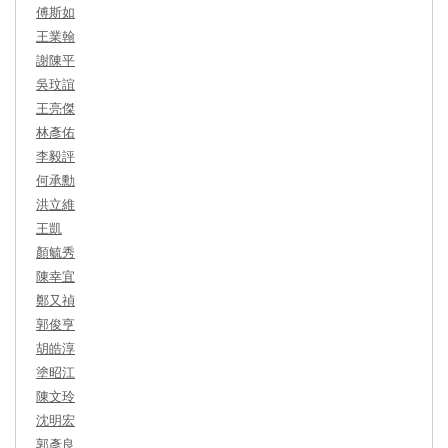
傅斯如
王業翰
謝陳平
吳玟誼
王亮傑
林彥佑
李毅評
何承勳
洪立維
王凱
顏毓秀
陳幸宜
鄭又禎
郭俊亨
胡皓淳
塗昭江
陳文玲
沈明宏
郭彥良