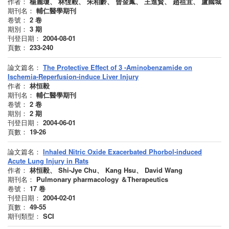
作者：
楊麗瓊、 林恆毅、 朱柏齡、 曾金鳳、 王進賢、 趙祖宜、 盧國城
期刊名：
輔仁醫學期刊
卷號：
2
卷
期別：
3
期
刊登日期：
2004-08-01
頁數：
233-240
論文篇名：
The Protective Effect of 3 -Aminobenzamide on
Ischemia-Reperfusion-induce Liver Injury
作者：
林恒毅
期刊名：
輔仁醫學期刊
卷號：
2
卷
期別：
2
期
刊登日期：
2004-06-01
頁數：
19-26
論文篇名：
Inhaled Nitric Oxide Exacerbated Phorbol-induced
Acute Lung Injury in Rats
作者：
林恒毅、 Shi-Jye Chu、 Kang Hsu、 David Wang
期刊名：
Pulmonary pharmacology ＆Therapeutics
卷號：
17
卷
刊登日期：
2004-02-01
頁數：
49-55
期刊類型：
SCI