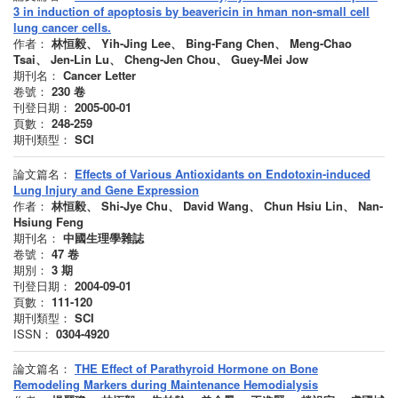
3 in induction of apoptosis by beavericin in hman non-small cell
lung cancer cells.
作者：
林恒毅、 Yih-Jing Lee、 Bing-Fang Chen、 Meng-Chao
Tsai、 Jen-Lin Lu、 Cheng-Jen Chou、 Guey-Mei Jow
期刊名：
Cancer Letter
卷號：
230
卷
刊登日期：
2005-00-01
頁數：
248-259
期刊類型：
SCI
論文篇名：
Effects of Various Antioxidants on Endotoxin-induced
Lung Injury and Gene Expression
作者：
林恒毅、 Shi-Jye Chu、 David Wang、 Chun Hsiu Lin、 Nan-
Hsiung Feng
期刊名：
中國生理學雜誌
卷號：
47
卷
期別：
3
期
刊登日期：
2004-09-01
頁數：
111-120
期刊類型：
SCI
ISSN：
0304-4920
論文篇名：
THE Effect of Parathyroid Hormone on Bone
Remodeling Markers during Maintenance Hemodialysis