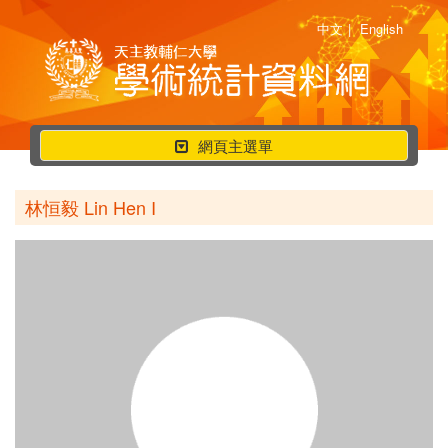
中文
|
English
行
網頁主選單
動
選
林恒毅 Lin Hen I
單