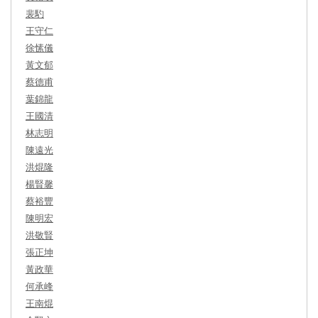
裴馰
王守仁
徐愫儀
黃文郁
蔡德甫
葉錦龍
王國清
林志明
陳遠光
洪焜隆
楊賢馨
蔡裕豐
陳明宏
洪敬賢
張正坤
黃政華
何承峰
王南焜