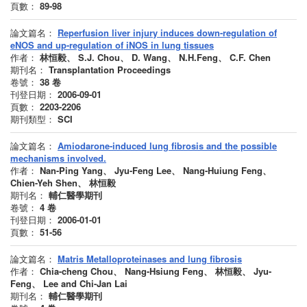
頁數：
89-98
論文篇名：
Reperfusion liver injury induces down-regulation of
eNOS and up-regulation of iNOS in lung tissues
作者：
林恒毅、 S.J. Chou、 D. Wang、 N.H.Feng、 C.F. Chen
期刊名：
Transplantation Proceedings
卷號：
38
卷
刊登日期：
2006-09-01
頁數：
2203-2206
期刊類型：
SCI
論文篇名：
Amiodarone-induced lung fibrosis and the possible
mechanisms involved.
作者：
Nan-Ping Yang、 Jyu-Feng Lee、 Nang-Huiung Feng、
Chien-Yeh Shen、 林恒毅
期刊名：
輔仁醫學期刊
卷號：
4
卷
刊登日期：
2006-01-01
頁數：
51-56
論文篇名：
Matris Metalloproteinases and lung fibrosis
作者：
Chia-cheng Chou、 Nang-Hsiung Feng、 林恒毅、 Jyu-
Feng、 Lee and Chi-Jan Lai
期刊名：
輔仁醫學期刊