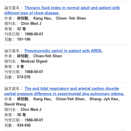
論文篇名：
Thoracic fluid index in normal adult and patient with
different type of chest disease.
作者：
林恒毅、 Kang Hsu、 Chien- Yeh Shen
期刊名：
Chin Med J
卷號：
42
卷
刊登日期：
1988-00-01
頁數：
191-196
論文篇名：
Pneumocystic carinii in patient with ARDS.
作者：
林恒毅、 Chien-Yeh Shen
期刊名：
Medical Digest
卷號：
6
卷
刊登日期：
1988-00-01
頁數：
574-576
論文篇名：
The end tidal respiratory and arterial carbon dioxide
partial pressure difference in experimental dog pulmonary edema.
作者：
林恒毅、 Kang Hsu、 Chien-Yeh Shen、 Shang- Jyh Kao、
David Wang
期刊名：
Chin Med J
卷號：
38
卷
刊登日期：
1986-00-01
頁數：
434-438