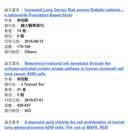
論文篇名：
Increased Lung Cancer Risk among Diabetic patients –
a nationwide Population-Based Study
作者：
林恒毅
期刊名：
輔大醫學期刊.
卷號：
14
卷
期別：
4
期
刊登日期：
2016-08-15
頁數：
175-184
期刊類型：
Others
論文篇名：
Beauvericin-induced cell apoptosis through the
mitogen-activated protein kinase pathway in human nonsmall cell
lung cancer A549 cells
作者：
林恒毅
期刊名：
J Toxicol Sci
卷號：
41
卷
期別：
3
期
刊登日期：
2016-07-01
頁數：
429-437
期刊類型：
SCI
論文篇名：
β-elemonic acid inhibits the cell proliferation of human
lung adenocarcinoma A549 cells: The role of MAPK, ROS