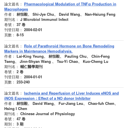
論文篇名：
Pharmacological Modulation of TNFα Production in
Macrophages
作者：
林恒毅、 Shi-Jye Chu、 David Wang、 Nan-Hsiung Feng
期刊名：
J Microbiol Immunol Infect
卷號：
37
卷
刊登日期：
2004-02-01
頁數：
8-15
論文篇名：
Role of Parathyroid Hormone on Bone Remodeling
Markers in Maintenance Hemodialysis.
作者：
Lai-King Yeung、 林恒毅、 Pauling Chu、 Chin-Feng
Tseng、 Jinn-Shyan Wang 、 Tsu-Yi Chao、 Kuo-Cheng Lu
期刊名：
輔仁醫學期刊
卷號：
2
卷
刊登日期：
2004-01-01
頁數：
233-240
論文篇名：
Ischemia and Reperfusion of Liver Induces eNOS and
iNOS Expression：Effect of a NO donor Inhibitor
作者：
林恒毅、 David Wang、 Fur-Jiang Leu、 Chao-fuh Chen、
Hsing I Chen
期刊名：
Chinese Journal of Physiology
卷號：
47
卷
期別：
3
期