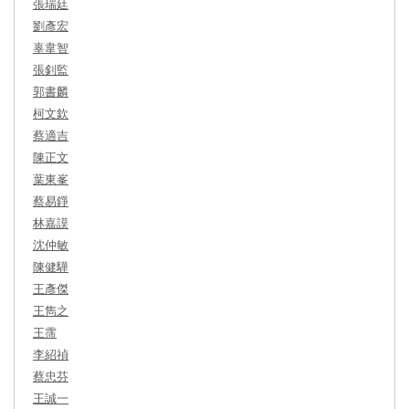
張瑞廷
劉彥宏
辜韋智
張釗監
郭書麟
柯文欽
蔡適吉
陳正文
葉東峯
蔡易錚
林嘉謨
沈仲敏
陳健驊
王彥傑
王雋之
王霈
李紹禎
蔡忠芬
王誠一