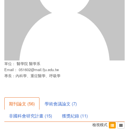
單位：
醫學院
醫學系
Email：
051602@mail.fju.edu.tw
專長：內科學、重症醫學、呼吸學
期刊論文
(
56
)
學術會議論文
(
7
)
非國科會研究計畫
(
15
)
獲獎紀錄
(
11
)
檢視模式