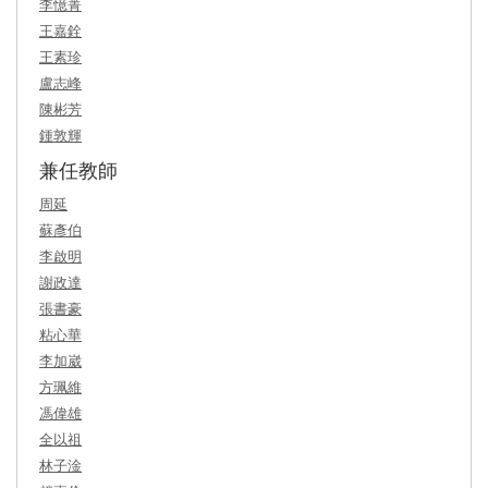
李憶菁
王嘉銓
王素珍
盧志峰
陳彬芳
鍾敦輝
兼任教師
周延
蘇彥伯
李啟明
謝政達
張書豪
粘心華
李加崴
方珮維
馮偉雄
全以祖
林子淦