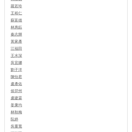
羅若玲
王裕仁
蘇富雄
林惠鈺
秦志輝
黃家彥
江福田
王水深
吳宜娜
劉子洋
陳怡君
盧彥佑
侯羿州
盧建霖
姜秉均
林秋梅
阮婷
吳重寬