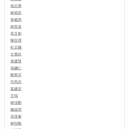
張志華
林裕民
黃毓慈
林世昌
吳文彬
陳至理
杜文圓
文萬欣
黃建賢
張繼仁
鄭翠芬
司馬忠
葉建宏
王琨
林佳勳
穆淑琪
洪啓峯
林恒毅