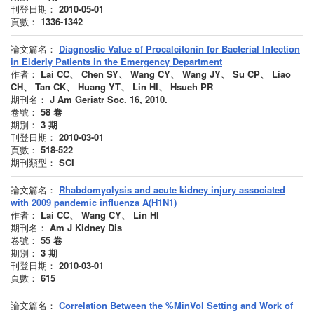
刊登日期：
2010-05-01
頁數：
1336-1342
論文篇名：
Diagnostic Value of Procalcitonin for Bacterial Infection
in Elderly Patients in the Emergency Department
作者：
Lai CC、 Chen SY、 Wang CY、 Wang JY、 Su CP、 Liao
CH、 Tan CK、 Huang YT、 Lin HI、 Hsueh PR
期刊名：
J Am Geriatr Soc. 16, 2010.
卷號：
58
卷
期別：
3
期
刊登日期：
2010-03-01
頁數：
518-522
期刊類型：
SCI
論文篇名：
Rhabdomyolysis and acute kidney injury associated
with 2009 pandemic influenza A(H1N1)
作者：
Lai CC、 Wang CY、 Lin HI
期刊名：
Am J Kidney Dis
卷號：
55
卷
期別：
3
期
刊登日期：
2010-03-01
頁數：
615
論文篇名：
Correlation Between the %MinVol Setting and Work of