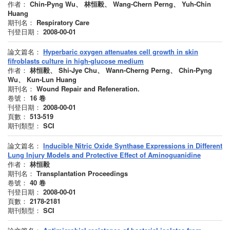
作者：
Chin-Pyng Wu、 林恒毅、 Wang-Chern Perng、 Yuh-Chin
Huang
期刊名：
Respiratory Care
刊登日期：
2008-00-01
論文篇名：
Hyperbaric oxygen attenuates cell growth in skin
fifroblasts culture in high-glucose medium
作者：
林恒毅、 Shi-Jye Chu、 Wann-Cherng Perng、 Chin-Pyng
Wu、 Kun-Lun Huang
期刊名：
Wound Repair and Refeneration.
卷號：
16
卷
刊登日期：
2008-00-01
頁數：
513-519
期刊類型：
SCI
論文篇名：
Inducible Nitric Oxide Synthase Expressions in Different
Lung Injury Models and Protective Effect of Aminoguanidine
作者：
林恒毅
期刊名：
Transplantation Proceedings
卷號：
40
卷
刊登日期：
2008-00-01
頁數：
2178-2181
期刊類型：
SCI