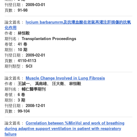
刊登日期：
2009-03-01
頁數：
91-98
論文篇名：
lycium barbarumrm及抗壞血酸在老鼠再灌注肝損傷的抗氧
化作用
作者：
林恒毅
期刊名：
Transplantation Proceedings
卷號：
41
卷
期別：
10
期
刊登日期：
2009-02-01
頁數：
4110-4113
期刊類型：
SCI
論文篇名：
Muscle Change Involved in Lung Fibrosis
作者：
王誠一、 馮南雄、 汪大衛、 林恒毅
期刊名：
輔仁醫學期刊
卷號：
6
卷
期別：
3
期
刊登日期：
2008-12-01
頁數：
99-104
論文篇名：
Correlation between %MinVol and work of breathing
during adaptive support ventilation in patient with respiratory
failure