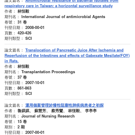
論文篇名：
Antimicrobial resistance of bacterial isolates from
respiratory care in Taiwan: a horizontal surveillance study
作者：
林恒毅
期刊名：
International Journal of antimicrobial Agents
卷號：
31
卷
刊登日期：
2008-00-01
頁數：
420-426
期刊類型：
SCI
論文篇名：
Translocation of Pancreatic Juice After Ischemia and
Reperfusion of the Intestines and effects of Gabexate Mesilate(FOY)
in Rats.
作者：
林恒毅
期刊名：
Transplantation Proceedings
卷號：
37
卷
刊登日期：
2007-10-01
頁數：
861-863
期刊類型：
SCI
論文篇名：
運用個案管理於慢性阻塞性肺疾病患者之初探
作者：
魯娸娸、 蘇慧芳、 蔡秀鸞、 林恆毅、 李亭亭
期刊名：
Journal of Nursing Research
卷號：
15
卷
期別：
2
期
刊登日期：
2007-00-01