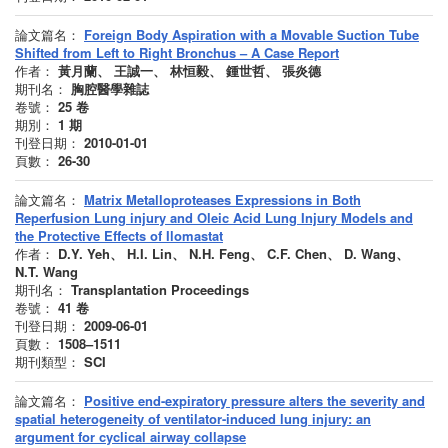
論文篇名：
Foreign Body Aspiration with a Movable Suction Tube
Shifted from Left to Right Bronchus – A Case Report
作者：
黃月蘭、 王誠一、 林恒毅、 鍾世哲、 張炎德
期刊名：
胸腔醫學雜誌
卷號：
25
卷
期別：
1
期
刊登日期：
2010-01-01
頁數：
26-30
論文篇名：
Matrix Metalloproteases Expressions in Both
Reperfusion Lung injury and Oleic Acid Lung Injury Models and
the Protective Effects of Ilomastat
作者：
D.Y. Yeh、 H.I. Lin、 N.H. Feng、 C.F. Chen、 D. Wang、
N.T. Wang
期刊名：
Transplantation Proceedings
卷號：
41
卷
刊登日期：
2009-06-01
頁數：
1508–1511
期刊類型：
SCI
論文篇名：
Positive end-expiratory pressure alters the severity and
spatial heterogeneity of ventilator-induced lung injury: an
argument for cyclical airway collapse