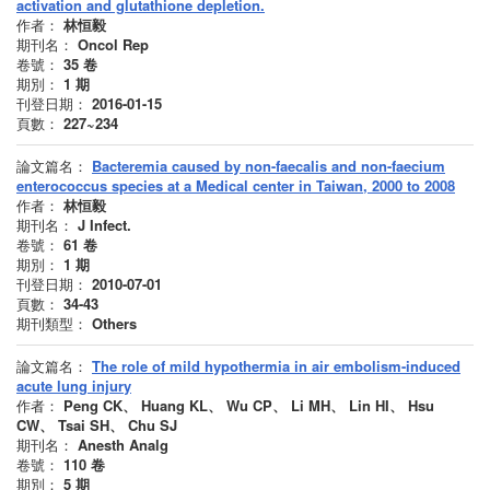
activation and glutathione depletion.
作者：
林恒毅
期刊名：
Oncol Rep
卷號：
35
卷
期別：
1
期
刊登日期：
2016-01-15
頁數：
227~234
論文篇名：
Bacteremia caused by non-faecalis and non-faecium
enterococcus species at a Medical center in Taiwan, 2000 to 2008
作者：
林恒毅
期刊名：
J Infect.
卷號：
61
卷
期別：
1
期
刊登日期：
2010-07-01
頁數：
34-43
期刊類型：
Others
論文篇名：
The role of mild hypothermia in air embolism-induced
acute lung injury
作者：
Peng CK、 Huang KL、 Wu CP、 Li MH、 Lin HI、 Hsu
CW、 Tsai SH、 Chu SJ
期刊名：
Anesth Analg
卷號：
110
卷
期別：
5
期