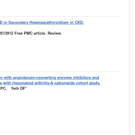
 D in Secondary Hyperparathyroidism in CKD.
0513912 Free PMC article. Review.
on with angiotensin-converting enzyme inhibitors and
s with rheumatoid arthritis-A nationwide cohort study.
PC、 Yeih DF*