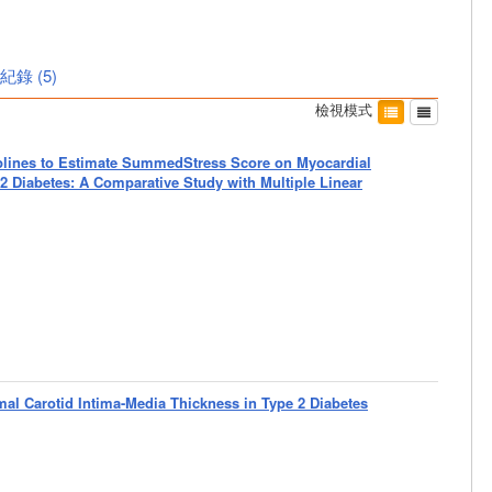
紀錄
(
5
)
檢視模式
Splines to Estimate SummedStress Score on Myocardial
 Diabetes: A Comparative Study with Multiple Linear
al Carotid Intima-Media Thickness in Type 2 Diabetes