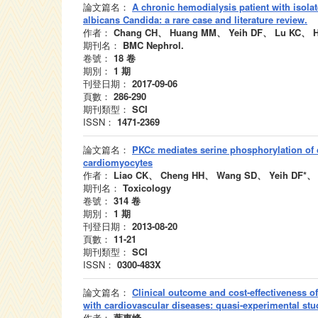
論文篇名：
A chronic hemodialysis patient with isola
albicans Candida: a rare case and literature review.
作者：
Chang CH、 Huang MM、 Yeih DF、 Lu KC、 H
期刊名：
BMC Nephrol.
卷號：
18
卷
期別：
1
期
刊登日期：
2017-09-06
頁數：
286-290
期刊類型：
SCI
ISSN：
1471-2369
論文篇名：
PKCɛ mediates serine phosphorylation of 
cardiomyocytes
作者：
Liao CK、 Cheng HH、 Wang SD、 Yeih DF*、
期刊名：
Toxicology
卷號：
314
卷
期別：
1
期
刊登日期：
2013-08-20
頁數：
11-21
期刊類型：
SCI
ISSN：
0300-483X
論文篇名：
Clinical outcome and cost-effectiveness o
with cardiovascular diseases: quasi-experimental stu
作者：
葉東峰