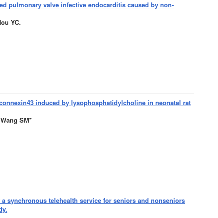
ted pulmonary valve infective endocarditis caused by non-
ou YC.
connexin43 induced by lysophosphatidylcholine in neonatal rat
 Wang SM*
f a synchronous telehealth service for seniors and nonseniors
dy.