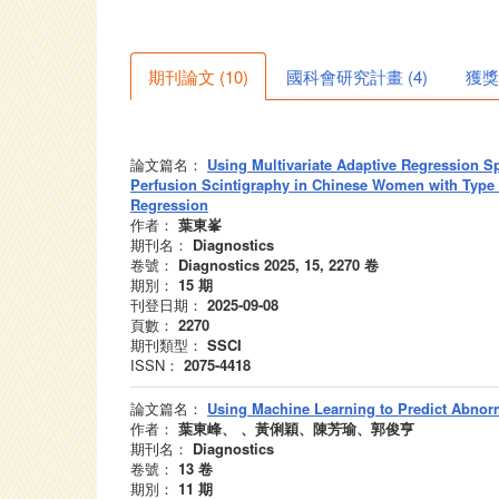
期刊論文
(
10
)
國科會研究計畫
(
4
)
獲獎
論文篇名：
Using Multivariate Adaptive Regression 
Perfusion Scintigraphy in Chinese Women with Type 2
Regression
作者：
葉東峯
期刊名：
Diagnostics
卷號：
Diagnostics 2025, 15, 2270
卷
期別：
15
期
刊登日期：
2025-09-08
頁數：
2270
期刊類型：
SSCI
ISSN：
2075-4418
論文篇名：
Using Machine Learning to Predict Abnorm
作者：
葉東峰、 、黃俐穎、陳芳瑜、郭俊亨
期刊名：
Diagnostics
卷號：
13
卷
期別：
11
期