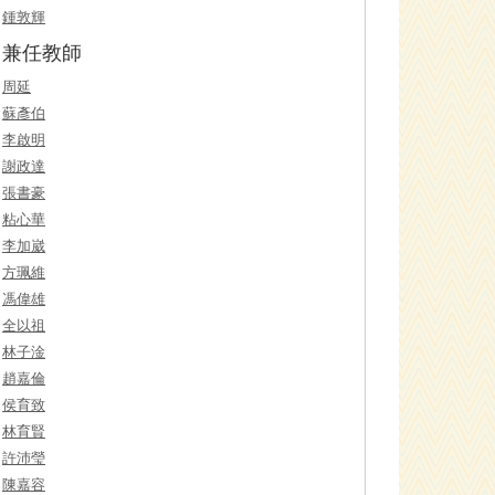
鍾敦輝
兼任教師
周延
蘇彥伯
李啟明
謝政達
張書豪
粘心華
李加崴
方珮維
馮偉雄
全以祖
林子淦
趙嘉倫
侯育致
林育賢
許沛瑩
陳嘉容