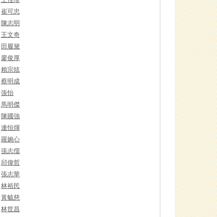
崔可忠
陳志明
王文奇
田履黛
廖俊厚
賴宗炫
蔡明成
張怡
馬明傑
陳國強
連恒煇
羅婉心
張志儒
邱偉哲
張志華
林裕民
黃毓慈
林世昌