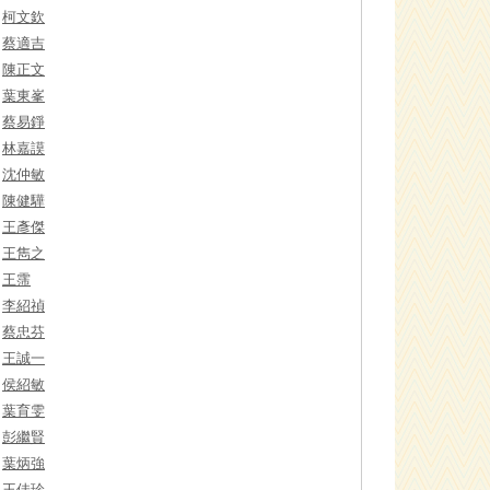
柯文欽
蔡適吉
陳正文
葉東峯
蔡易錚
林嘉謨
沈仲敏
陳健驊
王彥傑
王雋之
王霈
李紹禎
蔡忠芬
王誠一
侯紹敏
葉育雯
彭繼賢
葉炳強
王佳珍