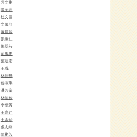
吳文彬
陳至理
杜文圓
文萬欣
黃建賢
張繼仁
鄭翠芬
司馬忠
葉建宏
王琨
林佳勳
穆淑琪
洪啓峯
林恒毅
李憶菁
王嘉銓
王素珍
盧志峰
陳彬芳