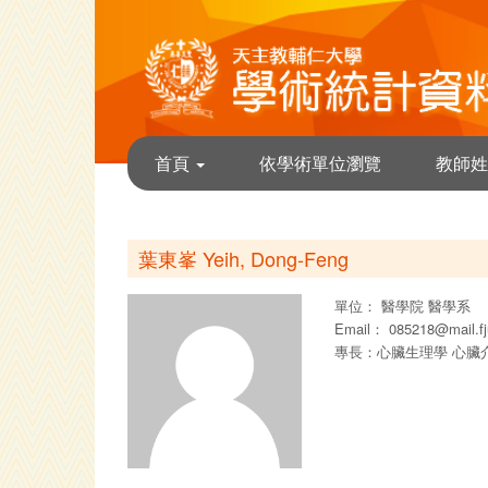
首頁
依學術單位瀏覽
教師姓
葉東峯 Yeih, Dong-Feng
單位：
醫學院
醫學系
Email：
085218@mail.fj
專長：心臟生理學 心臟