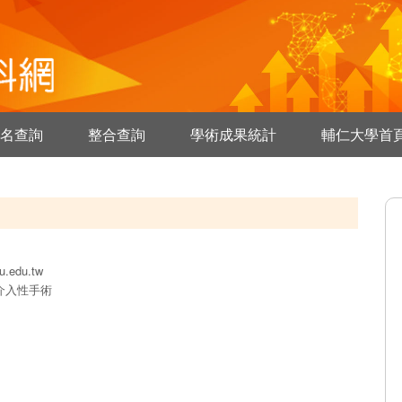
名查詢
整合查詢
學術成果統計
輔仁大學首
u.edu.tw
介入性手術