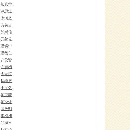
彭薏雯
陳思遠
廖漢文
吳義勇
彭崇信
顏銘佐
楊境中
楊德仁
許俊賢
方麗娟
洪志恒
林緯展
王文弘
黃奭毓
黃家偉
蒲啟明
李棟洲
侯勝文
林立偉