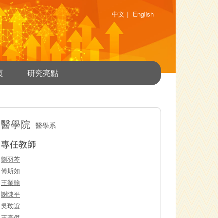
中文
|
English
頁
研究亮點
醫學院
醫學系
專任教師
劉羽芩
傅斯如
王業翰
謝陳平
吳玟誼
王亮傑