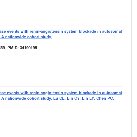
ease events with renin-angiotensin system blockade in autosomal
: A nationwide cohort study.
6559. PMID: 34190195
ease events with renin-angiotensin system blockade in autosomal
: A nationwide cohort study. Lu CL, Lin CY, Lin LY, Chen PC,