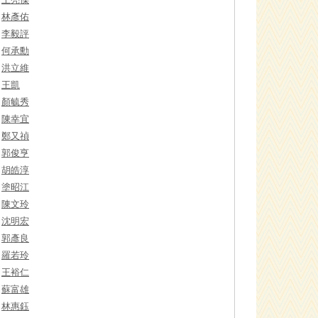
林彥佑
李毅評
何承勳
洪立維
王凱
顏毓秀
陳幸宜
鄭又禎
郭俊亨
胡皓淳
塗昭江
陳文玲
沈明宏
郭彥良
羅若玲
王裕仁
蘇富雄
林惠鈺