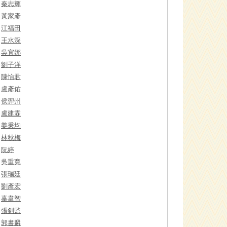
秦志輝
黃家彥
江福田
王水深
吳宜娜
劉子洋
陳怡君
盧彥佑
侯羿州
盧建霖
姜秉均
林秋梅
阮婷
吳重寬
張瑞廷
劉彥宏
辜韋智
張釗監
郭書麟