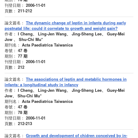
刊登日期：
2006-11-01
頁數：
211-212
論文篇名：
The dynamic change of leptin in infants during early
postnatal life: could it correlate to growth and weight gain?
作者：
I Cheng、 Ling-Jen Wang、 Jing-Sheng Lee、 Guey-Mei
Jow 、 Shu-Chi Mu*
期刊名：
Acta Paediatrica Taiwanica
卷號：
47
卷
期別：
77
期
刊登日期：
2006-11-01
頁數：
212
論文篇名：
The associations of leptin and metablic hormones in
infants: a longitudinal study in infancy
作者：
I Cheng、 Ling-Jen Wang、 Jing-Sheng Lee、 Guey-Mei
Jow、 Shu-Chi Mu*
期刊名：
Acta Paediatrica Taiwanica
卷號：
47
卷
期別：
78
期
刊登日期：
2006-11-01
頁數：
212-213
論文篇名：
Growth and development of chidren conceived by in-