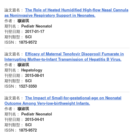
論文篇名：
The Role of Heated Humidified High-flow Nasal Cannula
as Noninvasive Respiratory Support in Neonates.
作者：
穆淑琪
期刊名：
Pediatr Neonatol
刊登日期：
2017-01-17
期刊類型：
SCI
ISSN：
1875-9572
論文篇名：
Efficacy of Maternal Tenofovir Disoproxil Fumarate in
Interrupting Mother-to-Infant Transmission of Hepatitis B Virus.
作者：
穆淑琪
期刊名：
Hepatology
刊登日期：
2015-08-01
期刊類型：
SCI
ISSN：
1527-3350
論文篇名：
The Impact of Small-for-gestational-age on Neonatal
Outcome Among Very-low-birthweight Infants.
作者：
穆淑琪
期刊名：
Pediatr Neonatol
刊登日期：
2015-04-01
期刊類型：
SCI
ISSN：
1875-9572