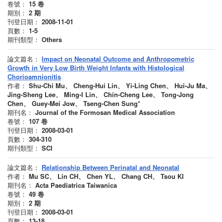
卷號：
15
卷
期別：
2
期
刊登日期：
2008-11-01
頁數：
1-5
期刊類型：
Others
論文篇名：
Impact on Neonatal Outcome and Anthropometric
Growth in Very Low Birth Weight Infants with Histological
Chorioamnionitis
作者：
Shu-Chi Mu、 Cheng-Hui Lin、 Yi-Ling Chen、 Hui-Ju Ma、
Jing-Sheng Lee、 Ming-I Lin、 Chin-Cheng Lee、 Tong-Jong
Chen、 Guey-Mei Jow、 Tseng-Chen Sung*
期刊名：
Journal of the Formosan Medical Association
卷號：
107
卷
刊登日期：
2008-03-01
頁數：
304-310
期刊類型：
SCI
論文篇名：
Relationship Between Perinatal and Neonatal
作者：
Mu SC、 Lin CH、 Chen YL、 Chang CH、 Tsou KI
期刊名：
Acta Paediatrica Taiwanica
卷號：
49
卷
期別：
2
期
刊登日期：
2008-03-01
頁數：
13-18