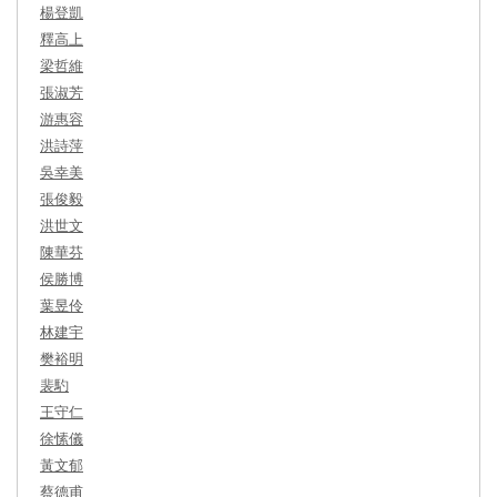
楊登凱
釋高上
梁哲維
張淑芳
游惠容
洪詩萍
吳幸美
張俊毅
洪世文
陳華芬
侯勝博
葉昱伶
林建宇
樊裕明
裴馰
王守仁
徐愫儀
黃文郁
蔡德甫