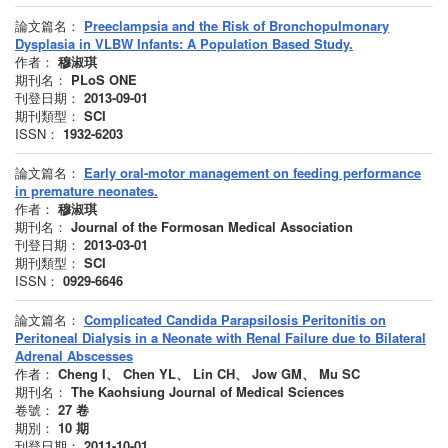
論文篇名：
Preeclampsia and the Risk of Bronchopulmonary
Dysplasia in VLBW Infants: A Population Based Study.
作者：
穆淑琪
期刊名：
PLoS ONE
刊登日期：
2013-09-01
期刊類型：
SCI
ISSN：
1932-6203
論文篇名：
Early oral-motor management on feeding performance
in premature neonates.
作者：
穆淑琪
期刊名：
Journal of the Formosan Medical Association
刊登日期：
2013-03-01
期刊類型：
SCI
ISSN：
0929-6646
論文篇名：
Complicated Candida Parapsilosis Peritonitis on
Peritoneal Dialysis in a Neonate with Renal Failure due to Bilateral
Adrenal Abscesses
作者：
Cheng I、 Chen YL、 Lin CH、 Jow GM、 Mu SC
期刊名：
The Kaohsiung Journal of Medical Sciences
卷號：
27
卷
期別：
10
期
刊登日期：
2011-10-01