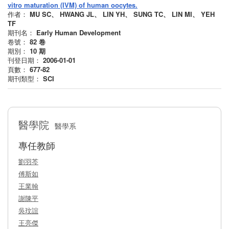
vitro maturation (IVM) of human oocytes.
作者：
MU SC、 HWANG JL、 LIN YH、 SUNG TC、 LIN MI、 YEH
TF
期刊名：
Early Human Development
卷號：
82
卷
期別：
10
期
刊登日期：
2006-01-01
頁數：
677-82
期刊類型：
SCI
醫學院
醫學系
專任教師
劉羽芩
傅斯如
王業翰
謝陳平
吳玟誼
王亮傑