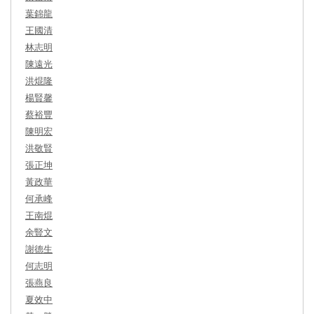
葉錦龍
王國清
林志明
陳遠光
洪焜隆
楊賢馨
蔡裕豐
陳明宏
洪敬賢
張正坤
黃政華
何承峰
王南焜
余豎文
謝德生
何志明
張燕良
夏效中