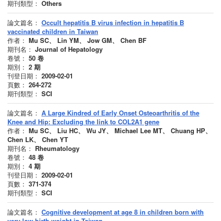
期刊類型：
Others
論文篇名：
Occult hepatitis B virus infection in hepatitis B
vaccinated children in Taiwan
作者：
Mu SC、 Lin YM、 Jow GM、 Chen BF
期刊名：
Journal of Hepatology
卷號：
50
卷
期別：
2
期
刊登日期：
2009-02-01
頁數：
264-272
期刊類型：
SCI
論文篇名：
A Large Kindred of Early Onset Osteoarthritis of the
Knee and Hip: Excluding the link to COL2A1 gene
作者：
Mu SC、 Liu HC、 Wu JY、 Michael Lee MT、 Chuang HP、
Chen LK、 Chen YT
期刊名：
Rheumatology
卷號：
48
卷
期別：
4
期
刊登日期：
2009-02-01
頁數：
371-374
期刊類型：
SCI
論文篇名：
Cognitive development at age 8 in children born with
very low birth weight in Taiwan