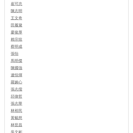
崔可忠
陳志明
王文奇
田履黛
廖俊厚
賴宗炫
蔡明成
張怡
馬明傑
陳國強
連恒煇
羅婉心
張志儒
邱偉哲
張志華
林裕民
黃毓慈
林世昌
吳文彬