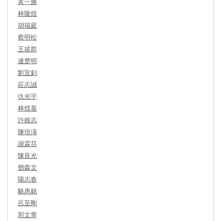
黃一勝
林隆煌
胡瑞庭
蔡明松
王拔群
連楚明
劉宜釗
莊志誠
仇光宇
林煌基
許維志
陳培濤
謝霖芬
陳良光
鄧森文
陽志春
駱惠銘
呂至剛
郭文華