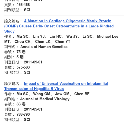
頁數：
466-468
期刊類型：
SCI
論文篇名：
A Mutation in Cartilage Oligomeric Matrix Protein
(COMP) Causes Early- Onset Osteoarthritis in a Large Kindred
Study
作者：
Mu SC、 Lin YJ、 Liu HC、 Wu JY、 Li SC、 Michael Lee
MT、 Chou CH、 Chen LK、 Chen YT
期刊名：
Annals of Human Genetics
卷號：
75
卷
期別：
5
期
刊登日期：
2011-09-01
頁數：
575-583
期刊類型：
SCI
論文篇名：
Impact of Universal Vaccination on Intrafamilial
Transmission of Hepatitis B Virus
作者：
Mu SC、 Wang GM、 Jow GM、 Chen BF
期刊名：
Journal of Medical Virology
卷號：
83
卷
刊登日期：
2011-05-01
頁數：
783-790
期刊類型：
SCI