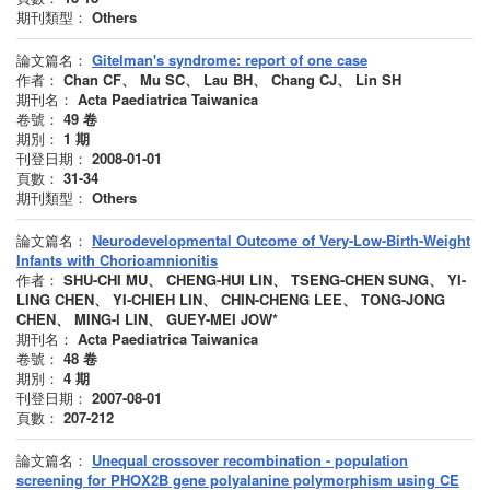
期刊類型：
Others
論文篇名：
Gitelman's syndrome: report of one case
作者：
Chan CF、 Mu SC、 Lau BH、 Chang CJ、 Lin SH
期刊名：
Acta Paediatrica Taiwanica
卷號：
49
卷
期別：
1
期
刊登日期：
2008-01-01
頁數：
31-34
期刊類型：
Others
論文篇名：
Neurodevelopmental Outcome of Very-Low-Birth-Weight
Infants with Chorioamnionitis
作者：
SHU-CHI MU、 CHENG-HUI LIN、 TSENG-CHEN SUNG、 YI-
LING CHEN、 YI-CHIEH LIN、 CHIN-CHENG LEE、 TONG-JONG
CHEN、 MING-I LIN、 GUEY-MEI JOW*
期刊名：
Acta Paediatrica Taiwanica
卷號：
48
卷
期別：
4
期
刊登日期：
2007-08-01
頁數：
207-212
論文篇名：
Unequal crossover recombination - population
screening for PHOX2B gene polyalanine polymorphism using CE