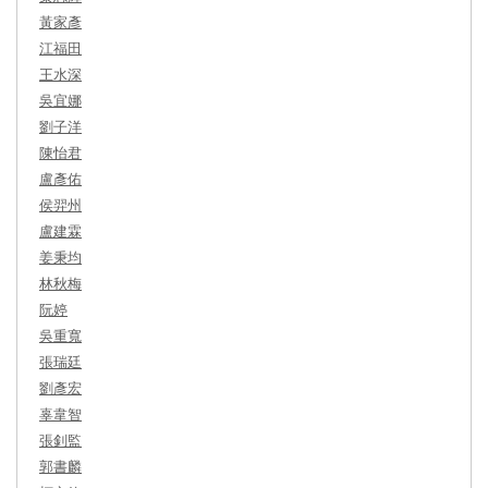
黃家彥
江福田
王水深
吳宜娜
劉子洋
陳怡君
盧彥佑
侯羿州
盧建霖
姜秉均
林秋梅
阮婷
吳重寬
張瑞廷
劉彥宏
辜韋智
張釗監
郭書麟