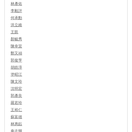
林彥佑
李毅評
何承勳
洪立維
王凱
顏毓秀
陳幸宜
鄭又禎
郭俊亨
胡皓淳
塗昭江
陳文玲
沈明宏
郭彥良
羅若玲
王裕仁
蘇富雄
林惠鈺
秦志輝