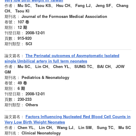
作者：
Mu SC、 Tsou KS、 Hsu CH、 Fang LJ、 Jeng SF、 Chang
CH、 Tsou KI
期刊名：
Journal of the Formosan Medical Association
卷號：
107
卷
期別：
12
期
刊登日期：
2008-12-01
頁數：
915-920
期刊類型：
SCI
論文篇名：
The Perinatal outcomes of Asymptomatic Isolated
single Umbilical artery in full term neonates
作者：
Mu SC、 Lin CH、 Chen YL、 SUNG TC、 BAI CH、 JOW
GM
期刊名：
Pediatrics & Neonatology
卷號：
49
卷
期別：
6
期
刊登日期：
2008-12-01
頁數：
230-233
期刊類型：
Others
論文篇名：
Factors Influencing Nucleated Red Blood Cell Counts in
Very Low Birth Weight Neonates
作者：
Chen YL、 Lin CH、 Wang LJ、 Lin SM、 Sung TC、 Mu SC
期刊名：
Clinical Neonatology