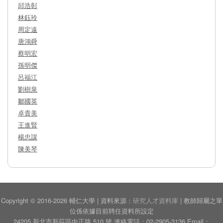
邱浩彰
林鈺玲
周定遠
唐鴻舜
蔡明宏
孫明傑
呂福江
劉樹泉
鄒國英
卓貴美
王進賢
楊忠謀
陳美琴
Copyright © 2016-2026 輔仁大學 | 資料來源：
研究人才資料庫
| 教師歸屬之單
位係依據目前聘任資料所設定
24205 新北市新莊區中正路 510 號 連絡電話：02-2905-3136 Email：