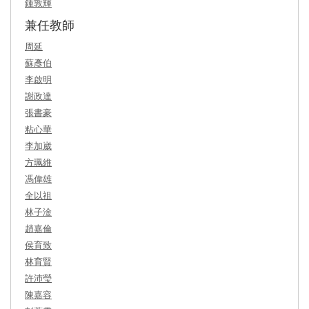
鍾敦輝
兼任教師
周延
蘇彥伯
李啟明
謝政達
張書豪
粘心華
李加崴
方珮維
馮偉雄
全以祖
林子淦
趙嘉倫
侯育致
林育賢
許沛瑩
陳嘉容