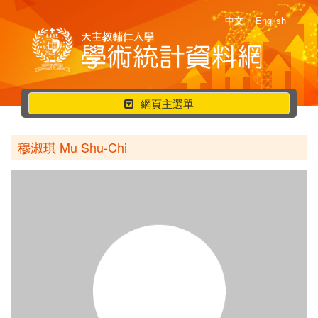
中文
|
English
行
網頁主選單
動
選
穆淑琪 Mu Shu-Chi
單