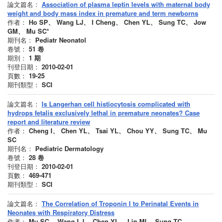
論文篇名：
Association of plasma leptin levels with maternal body
weight and body mass index in premature and term newborns
作者：
Ho SP、 Wang LJ、 I Cheng、 Chen YL、 Sung TC、 Jow
GM、 Mu SC*
期刊名：
Pediatr Neonatol
卷號：
51
卷
期別：
1
期
刊登日期：
2010-02-01
頁數：
19-25
期刊類型：
SCI
論文篇名：
Is Langerhan cell histiocytosis complicated with
hydrops fetalis exclusively lethal in premature neonates? Case
report and literature review
作者：
Cheng I、 Chen YL、 Tsai YL、 Chou YY、 Sung TC、 Mu
SC
期刊名：
Pediatric Dermatology
卷號：
28
卷
刊登日期：
2010-02-01
頁數：
469-471
期刊類型：
SCI
論文篇名：
The Correlation of Troponin I to Perinatal Events in
Neonates with Respiratory Distress
作者：
Mu SC、 Wang LJ、 Chen YL、 Lin MI、 Sung TC