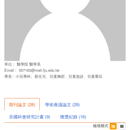
單位：
醫學院
醫學系
Email：
057163@mail.fju.edu.tw
專長：小兒專科、新生兒、兒童胸腔、兒童急診、兒童重症
期刊論文
(
28
)
學術會議論文
(
29
)
非國科會研究計畫
(
9
)
獲獎紀錄
(
16
)
檢視模式