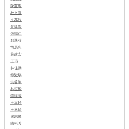
陳至理
杜文圓
文萬欣
黃建賢
張繼仁
鄭翠芬
司馬忠
葉建宏
王琨
林佳勳
穆淑琪
洪啓峯
林恒毅
李憶菁
王嘉銓
王素珍
盧志峰
陳彬芳