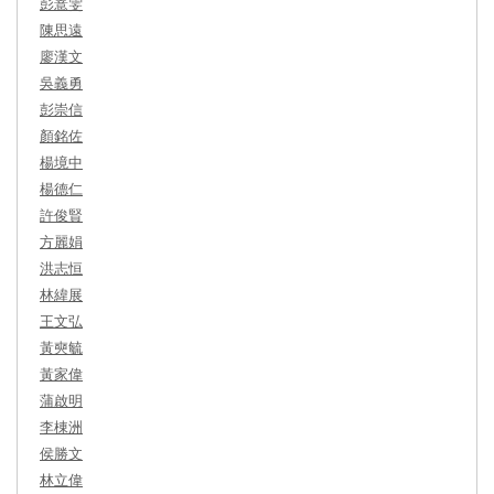
彭薏雯
陳思遠
廖漢文
吳義勇
彭崇信
顏銘佐
楊境中
楊德仁
許俊賢
方麗娟
洪志恒
林緯展
王文弘
黃奭毓
黃家偉
蒲啟明
李棟洲
侯勝文
林立偉