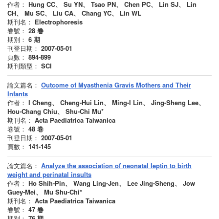
作者：
Hung CC、 Su YN、 Tsao PN、 Chen PC、 Lin SJ、 Lin
CH、 Mu SC、 Liu CA、 Chang YC、 Lin WL
期刊名：
Electrophoresis
卷號：
28
卷
期別：
6
期
刊登日期：
2007-05-01
頁數：
894-899
期刊類型：
SCI
論文篇名：
Outcome of Myasthenia Gravis Mothers and Their
Infants
作者：
I Cheng、 Cheng-Hui Lin、 Ming-I Lin、 Jing-Sheng Lee、
Hou-Chang Chiu、 Shu-Chi Mu*
期刊名：
Acta Paediatrica Taiwanica
卷號：
48
卷
刊登日期：
2007-05-01
頁數：
141-145
論文篇名：
Analyze the association of neonatal leptin to birth
weight and perinatal insults
作者：
Ho Shih-Pin、 Wang Ling-Jen、 Lee Jing-Sheng、 Jow
Guey-Mei、 Mu Shu-Chi*
期刊名：
Acta Paediatrica Taiwanica
卷號：
47
卷
期別：
76
期