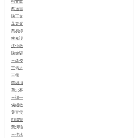
柯文欽
蔡適吉
陳正文
葉東峯
蔡易錚
林嘉謨
沈仲敏
陳健驊
王彥傑
王雋之
王霈
李紹禎
蔡忠芬
王誠一
侯紹敏
葉育雯
彭繼賢
葉炳強
王佳珍