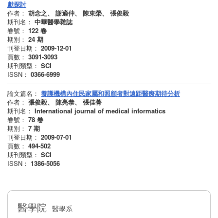
獻探討
作者：
胡念之、 謝適仲、 陳東榮、 張俊毅
期刊名：
中華醫學雜誌
卷號：
122
卷
期別：
24
期
刊登日期：
2009-12-01
頁數：
3091-3093
期刊類型：
SCI
ISSN：
0366-6999
論文篇名：
養護機構內住民家屬和照顧者對遠距醫療期待分析
作者：
張俊毅、 陳亮恭、 張佳菁
期刊名：
International journal of medical informatics
卷號：
78
卷
期別：
7
期
刊登日期：
2009-07-01
頁數：
494-502
期刊類型：
SCI
ISSN：
1386-5056
醫學院
醫學系