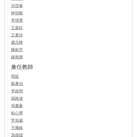
洪啓峯
林恒毅
李憶菁
王嘉銓
王素珍
盧志峰
陳彬芳
鍾敦輝
兼任教師
周延
蘇彥伯
李啟明
謝政達
張書豪
粘心華
李加崴
方珮維
馮偉雄