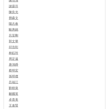
陳培濤
謝霖芬
陳良光
鄧森文
陽志春
駱惠銘
呂至剛
郭文華
邱浩彰
林鈺玲
周定遠
唐鴻舜
蔡明宏
孫明傑
呂福江
劉樹泉
鄒國英
卓貴美
王進賢