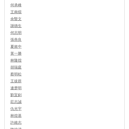
何承峰
王南焜
余豎文
謝德生
何志明
張燕良
夏效中
黃一勝
林隆煌
胡瑞庭
蔡明松
王拔群
連楚明
劉宜釗
莊志誠
仇光宇
林煌基
許維志