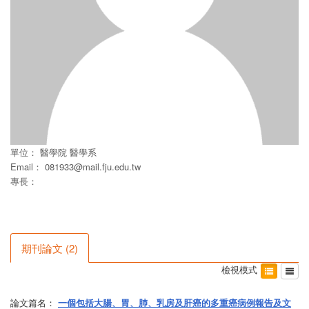
單位：
醫學院
醫學系
Email：
081933@mail.fju.edu.tw
專長：
期刊論文
(
2
)
檢視模式
論文篇名：
一個包括大腸、胃、肺、乳房及肝癌的多重癌病例報告及文