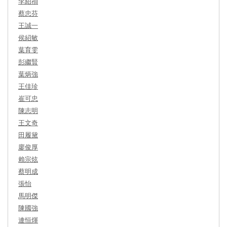
李紹禎
蔡忠芬
王誠一
侯紹敏
葉育雯
彭繼賢
葉炳強
王佳珍
崔可忠
陳志明
王文奇
田履黛
廖俊厚
賴宗炫
蔡明成
張怡
馬明傑
陳國強
連恒煇