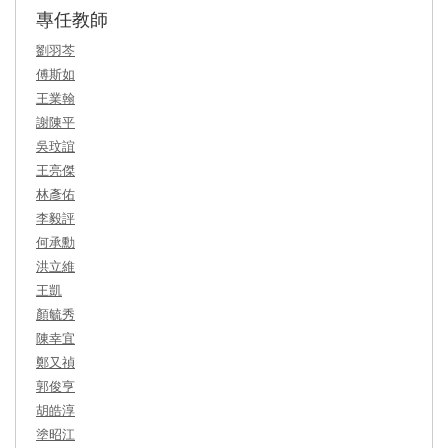
專任教師
劉羽芩
傅斯如
王業翰
謝陳平
吳玟誼
王亮傑
林彥佑
李毅評
何承勳
洪立維
王凱
顏毓秀
陳幸宜
鄭又禎
郭俊亨
胡皓淳
塗昭江