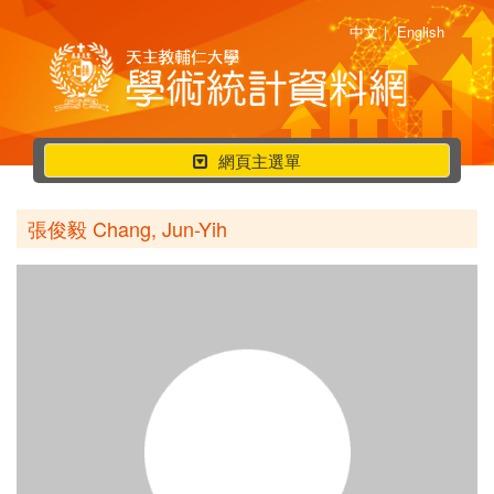
中文
|
English
行
網頁主選單
動
選
張俊毅 Chang, Jun-Yih
單