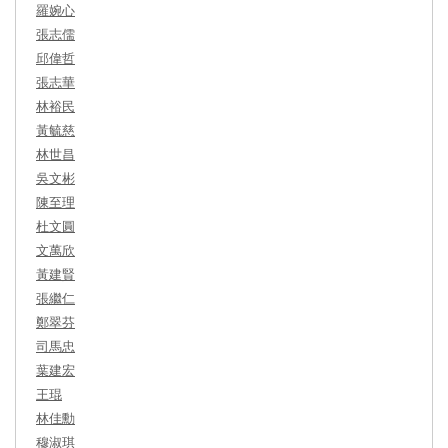
羅婉心
張志儒
邱偉哲
張志華
林裕民
黃毓慈
林世昌
吳文彬
陳至理
杜文圓
文萬欣
黃建賢
張繼仁
鄭翠芬
司馬忠
葉建宏
王琨
林佳勳
穆淑琪