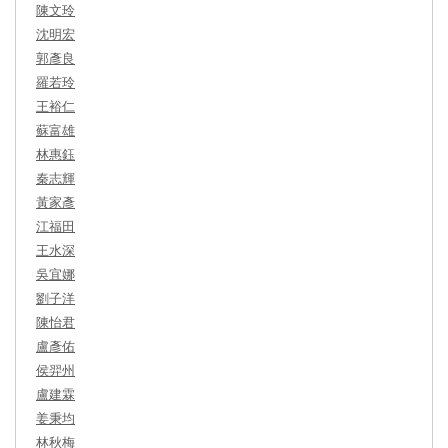
陳文玲
沈明宏
郭彥良
羅若玲
王裕仁
蘇富雄
林惠鈺
秦志輝
黃家彥
江福田
王水深
吳宜娜
劉子洋
陳怡君
盧彥佑
侯羿州
盧建霖
姜秉均
林秋梅