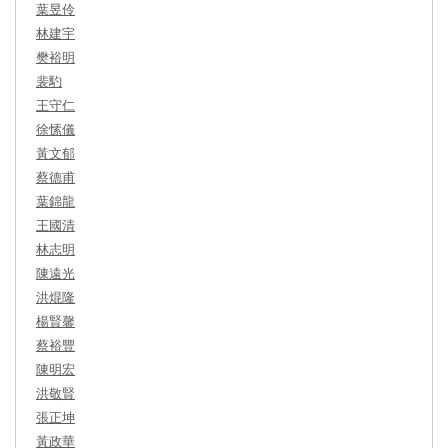
葉昱伶
林建宇
樊裕明
裴馰
王守仁
徐愫儀
黃文郁
蔡德甫
葉錦龍
王國清
林志明
陳遠光
洪焜隆
楊賢馨
蔡裕豐
陳明宏
洪敬賢
張正坤
黃政華