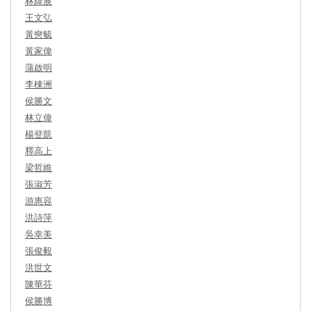
林緯展
王文弘
黃奭毓
黃家偉
蒲啟明
李棟洲
侯勝文
林立偉
楊登凱
釋高上
梁哲維
張淑芳
游惠容
洪詩萍
吳幸美
張俊毅
洪世文
陳華芬
侯勝博