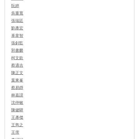
阮婷
吳重寬
張瑞廷
劉彥宏
辜韋智
張釗監
郭書麟
柯文欽
蔡適吉
陳正文
葉東峯
蔡易錚
林嘉謨
沈仲敏
陳健驊
王彥傑
王雋之
王霈