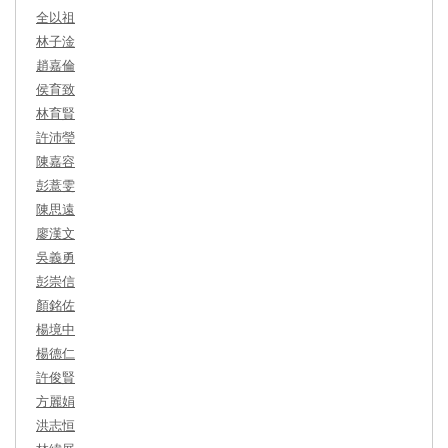
全以祖
林子淦
趙嘉倫
侯育致
林育賢
許沛瑩
陳嘉容
彭薏雯
陳思遠
廖漢文
吳義勇
彭崇信
顏銘佐
楊境中
楊德仁
許俊賢
方麗娟
洪志恒