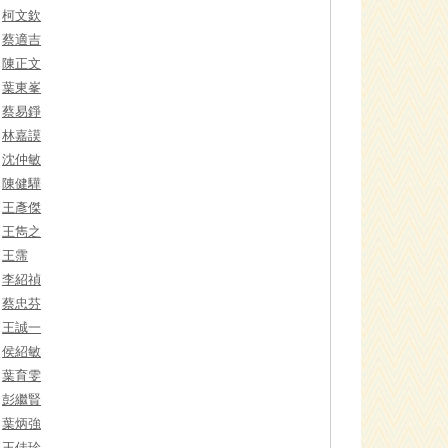
柯文欽
蔡適吉
陳正文
葉東峯
蔡易錚
林嘉謨
沈仲敏
陳健驊
王彥傑
王雋之
王霈
李紹禎
蔡忠芬
王誠一
侯紹敏
葉育雯
彭繼賢
葉炳強
王佳珍