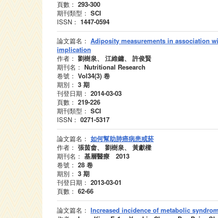
頁數：
293-300
期刊類型：
SCI
ISSN：
1447-0594
論文篇名：
Adiposity measurements in association wit
implication
作者：
劉樹泉、 江維鏞、 許俊賢
期刊名：
Nutritional Research
卷號：
Vol34(3)
卷
期別：
3
期
刊登日期：
2014-03-03
頁數：
219-226
期刊類型：
SCI
ISSN：
0271-5317
論文篇名：
如何幫助肺癌病患戒菸
作者：
張茵畬、 劉樹泉、 黃獻樑
期刊名：
基層醫療 2013
卷號：
28
卷
期別：
3
期
刊登日期：
2013-03-01
頁數：
62-66
論文篇名：
Increased incidence of metabolic syndrom