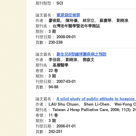
期刊類型：
SCI
論文篇名：
紫尿袋症候群
作者：
廖俊凱、 陳玲儀、 林宗立、 蘇慶華、 劉樹泉
期刊名：
台灣老年醫學暨老年學雜誌
期別：
3
期
刊登日期：
2008-09-01
頁數：
230-238
論文篇名：
新生兒B型鏈球菌疾病之預防
作者：
李佳容、 劉樹泉、 鄧森文
期刊名：
基層醫學
卷號：
22
卷
期別：
3
期
刊登日期：
2007-03-01
頁數：
94-98
論文篇名：
A pilot study of public attitude to hospice
作者：
LAU Shu Chuen、 Shen Li-Chen、 Wei-Yong C
期刊名：
Taiwan J Hosp Palliative Care, 2006; 11(3): 2
卷號：
11
卷
期別：
3
期
刊登日期：
2006-01-01
頁數：
242-251