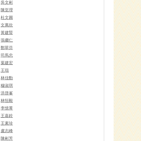
吳文彬
陳至理
杜文圓
文萬欣
黃建賢
張繼仁
鄭翠芬
司馬忠
葉建宏
王琨
林佳勳
穆淑琪
洪啓峯
林恒毅
李憶菁
王嘉銓
王素珍
盧志峰
陳彬芳