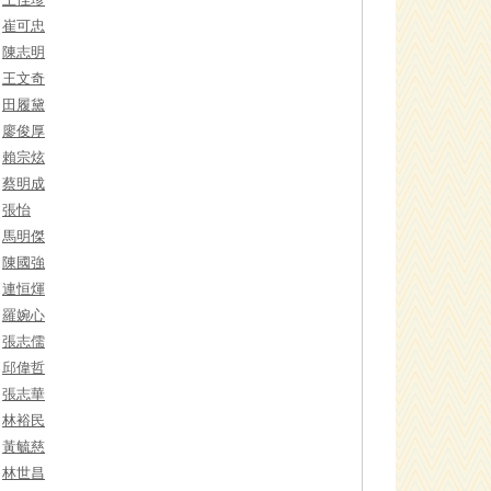
崔可忠
陳志明
王文奇
田履黛
廖俊厚
賴宗炫
蔡明成
張怡
馬明傑
陳國強
連恒煇
羅婉心
張志儒
邱偉哲
張志華
林裕民
黃毓慈
林世昌