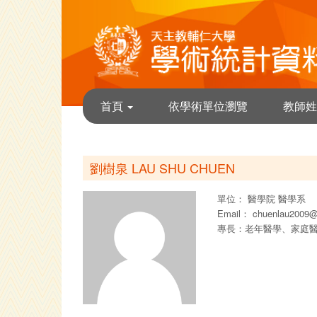
首頁
依學術單位瀏覽
教師姓
劉樹泉 LAU SHU CHUEN
單位：
醫學院
醫學系
Email：
chuenlau2009@
專長：老年醫學、家庭