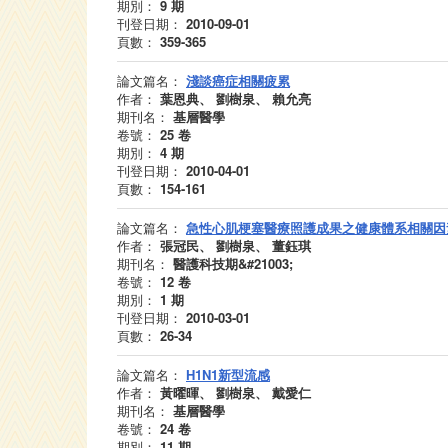
期別：
9
期
刊登日期：
2010-09-01
頁數：
359-365
論文篇名：
淺談癌症相關疲累
作者：
葉恩典、 劉樹泉、 賴允亮
期刊名：
基層醫學
卷號：
25
卷
期別：
4
期
刊登日期：
2010-04-01
頁數：
154-161
論文篇名：
急性心肌梗塞醫療照護成果之健康體系相關因
作者：
張冠民、 劉樹泉、 董鈺琪
期刊名：
醫護科技期&#21003;
卷號：
12
卷
期別：
1
期
刊登日期：
2010-03-01
頁數：
26-34
論文篇名：
H1N1新型流感
作者：
黃曜暉、 劉樹泉、 戴愛仁
期刊名：
基層醫學
卷號：
24
卷
期別：
11
期