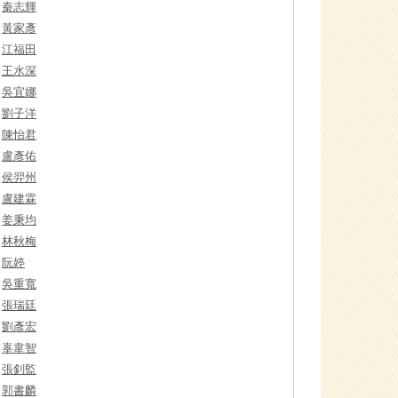
秦志輝
黃家彥
江福田
王水深
吳宜娜
劉子洋
陳怡君
盧彥佑
侯羿州
盧建霖
姜秉均
林秋梅
阮婷
吳重寬
張瑞廷
劉彥宏
辜韋智
張釗監
郭書麟