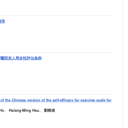
應用
莘醫院老人周全性評估為例
 of the Chinese version of the self-efficacy for exercise scale for
ih Ho、 Hsiang-Ming Hsu、 劉樹泉