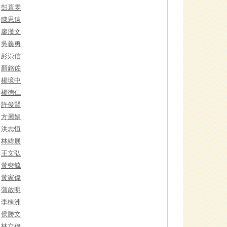
彭薏雯
陳思遠
廖漢文
吳義勇
彭崇信
顏銘佐
楊境中
楊德仁
許俊賢
方麗娟
洪志恒
林緯展
王文弘
黃奭毓
黃家偉
蒲啟明
李棟洲
侯勝文
林立偉