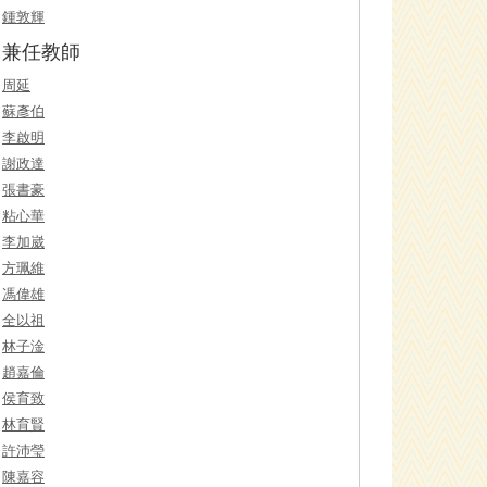
鍾敦輝
兼任教師
周延
蘇彥伯
李啟明
謝政達
張書豪
粘心華
李加崴
方珮維
馮偉雄
全以祖
林子淦
趙嘉倫
侯育致
林育賢
許沛瑩
陳嘉容