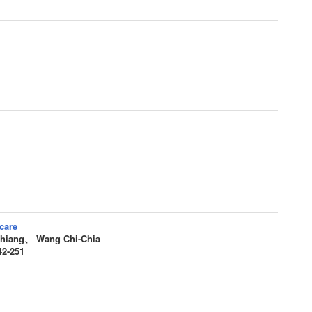
 care
hiang、 Wang Chi-Chia
42-251