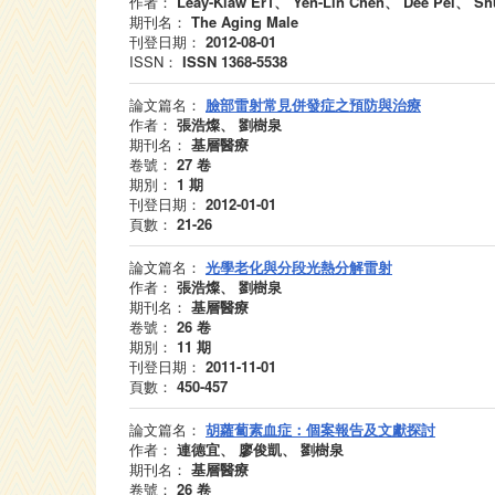
作者：
Leay-Kiaw Er1、 Yen-Lin Chen、 Dee Pei、 Sh
期刊名：
The Aging Male
刊登日期：
2012-08-01
ISSN：
ISSN 1368-5538
論文篇名：
臉部雷射常見併發症之預防與治療
作者：
張浩燦、 劉樹泉
期刊名：
基層醫療
卷號：
27
卷
期別：
1
期
刊登日期：
2012-01-01
頁數：
21-26
論文篇名：
光學老化與分段光熱分解雷射
作者：
張浩燦、 劉樹泉
期刊名：
基層醫療
卷號：
26
卷
期別：
11
期
刊登日期：
2011-11-01
頁數：
450-457
論文篇名：
胡蘿蔔素血症：個案報告及文獻探討
作者：
連德宜、 廖俊凱、 劉樹泉
期刊名：
基層醫療
卷號：
26
卷