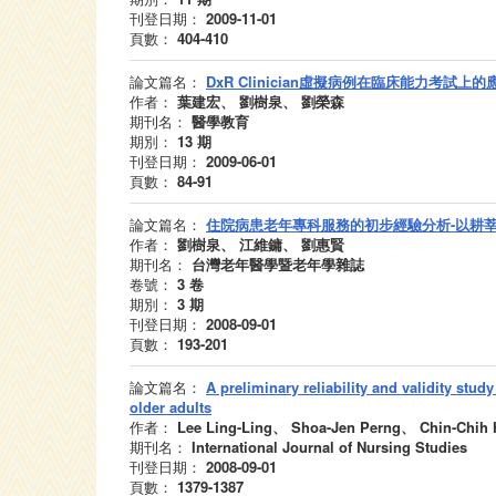
刊登日期：
2009-11-01
頁數：
404-410
論文篇名：
DxR Clinician虛擬病例在臨床能力考試上的
作者：
葉建宏、 劉樹泉、 劉榮森
期刊名：
醫學教育
期別：
13
期
刊登日期：
2009-06-01
頁數：
84-91
論文篇名：
住院病患老年專科服務的初步經驗分析-以耕
作者：
劉樹泉、 江維鏞、 劉惠賢
期刊名：
台灣老年醫學暨老年學雜誌
卷號：
3
卷
期別：
3
期
刊登日期：
2008-09-01
頁數：
193-201
論文篇名：
A preliminary reliability and validity study
older adults
作者：
Lee Ling-Ling、 Shoa-Jen Perng、 Chin-Ch
期刊名：
International Journal of Nursing Studies
刊登日期：
2008-09-01
頁數：
1379-1387