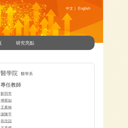
中文
|
English
頁
研究亮點
醫學院
醫學系
專任教師
劉羽芩
傅斯如
王業翰
謝陳平
吳玟誼
王亮傑