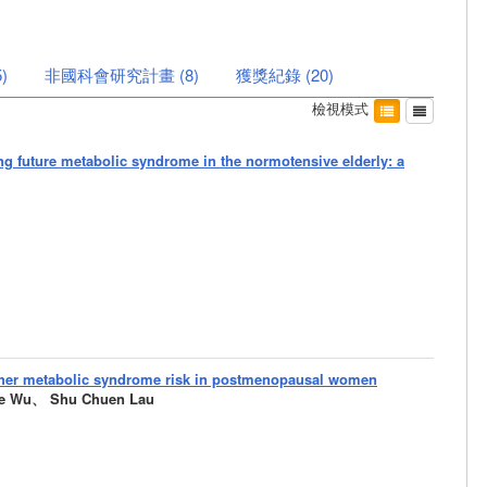
5
)
非國科會研究計畫
(
8
)
獲獎紀錄
(
20
)
檢視模式
ting future metabolic syndrome in the normotensive elderly: a
gher metabolic syndrome risk in postmenopausal women
Ze Wu、 Shu Chuen Lau