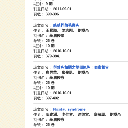
期別：
9
期
刊登日期：
2011-09-01
頁數：
390-396
論文篇名：
綠膿桿菌毛囊炎
作者：
王景順、 陳志剛、 劉樹泉
期刊名：
基層醫學
卷號：
25
卷
期別：
10
期
刊登日期：
2010-10-01
頁數：
379-384.
論文篇名：
與針灸相關之雙側氣胸︰個案報告
作者：
唐雲華、 廖俊凱、 劉樹泉
期刊名：
基層醫療
卷號：
25
卷
期別：
10
期
刊登日期：
2010-10-01
頁數：
397-402
論文篇名：
Nicolau syndrome
作者：
葉建洲、 李佳容、 連德宜、 章毓珊、 劉樹泉
期刊名：
基層醫療
卷號：
25
卷