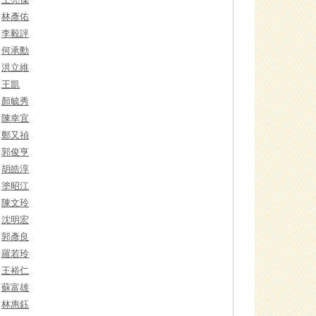
林彥佑
李毅評
何承勳
洪立維
王凱
顏毓秀
陳幸宜
鄭又禎
郭俊亨
胡皓淳
塗昭江
陳文玲
沈明宏
郭彥良
羅若玲
王裕仁
蘇富雄
林惠鈺