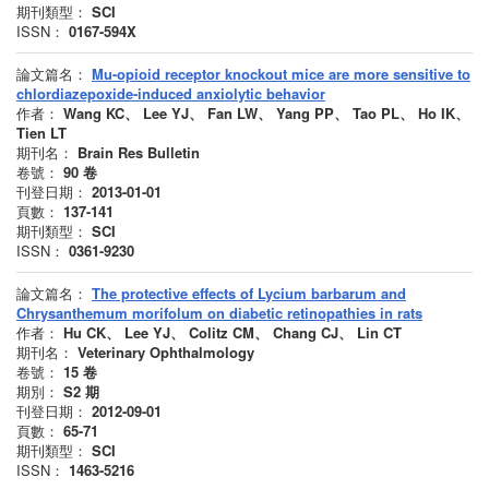
期刊類型：
SCI
ISSN：
0167-594X
論文篇名：
Mu-opioid receptor knockout mice are more sensitive to
chlordiazepoxide-induced anxiolytic behavior
作者：
Wang KC、 Lee YJ、 Fan LW、 Yang PP、 Tao PL、 Ho IK、
Tien LT
期刊名：
Brain Res Bulletin
卷號：
90
卷
刊登日期：
2013-01-01
頁數：
137-141
期刊類型：
SCI
ISSN：
0361-9230
論文篇名：
The protective effects of Lycium barbarum and
Chrysanthemum morifolum on diabetic retinopathies in rats
作者：
Hu CK、 Lee YJ、 Colitz CM、 Chang CJ、 Lin CT
期刊名：
Veterinary Ophthalmology
卷號：
15
卷
期別：
S2
期
刊登日期：
2012-09-01
頁數：
65-71
期刊類型：
SCI
ISSN：
1463-5216