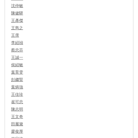
沈仲敏
陳健驊
王彥傑
王雋之
王霈
李紹禎
蔡忠芬
王誠一
侯紹敏
葉育雯
彭繼賢
葉炳強
王佳珍
崔可忠
陳志明
王文奇
田履黛
廖俊厚