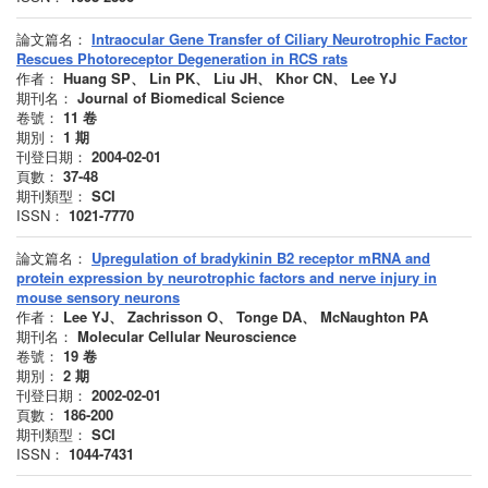
論文篇名：
Intraocular Gene Transfer of Ciliary Neurotrophic Factor
Rescues Photoreceptor Degeneration in RCS rats
作者：
Huang SP、 Lin PK、 Liu JH、 Khor CN、 Lee YJ
期刊名：
Journal of Biomedical Science
卷號：
11
卷
期別：
1
期
刊登日期：
2004-02-01
頁數：
37-48
期刊類型：
SCI
ISSN：
1021-7770
論文篇名：
Upregulation of bradykinin B2 receptor mRNA and
protein expression by neurotrophic factors and nerve injury in
mouse sensory neurons
作者：
Lee YJ、 Zachrisson O、 Tonge DA、 McNaughton PA
期刊名：
Molecular Cellular Neuroscience
卷號：
19
卷
期別：
2
期
刊登日期：
2002-02-01
頁數：
186-200
期刊類型：
SCI
ISSN：
1044-7431