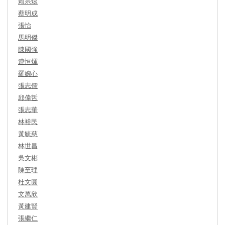
賴宗炫
蔡明成
張怡
馬明傑
陳國強
連恒煇
羅婉心
張志儒
邱偉哲
張志華
林裕民
黃毓慈
林世昌
吳文彬
陳至理
杜文圓
文萬欣
黃建賢
張繼仁