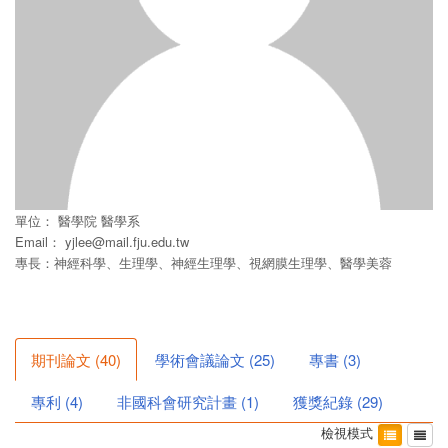
單位：
醫學院
醫學系
Email：
yjlee@mail.fju.edu.tw
專長：神經科學、生理學、神經生理學、視網膜生理學、醫學美蓉
期刊論文
(
40
)
學術會議論文
(
25
)
專書
(
3
)
專利
(
4
)
非國科會研究計畫
(
1
)
獲獎紀錄
(
29
)
檢視模式