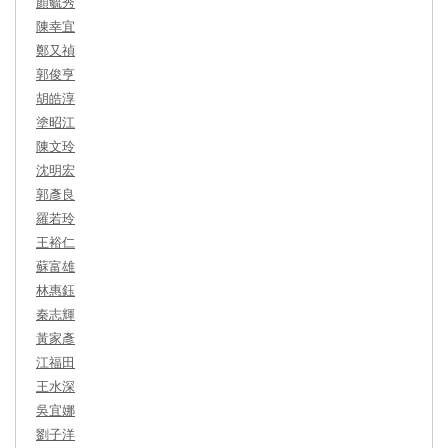
顏毓秀
陳幸宜
鄭又禎
郭俊亨
胡皓淳
塗昭江
陳文玲
沈明宏
郭彥良
羅若玲
王裕仁
蘇富雄
林惠鈺
秦志輝
黃家彥
江福田
王水深
吳宜娜
劉子洋