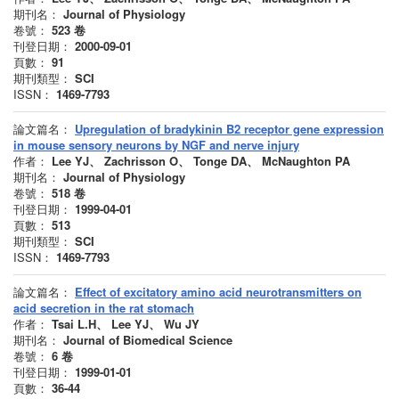
期刊名：
Journal of Physiology
卷號：
523
卷
刊登日期：
2000-09-01
頁數：
91
期刊類型：
SCI
ISSN：
1469-7793
論文篇名：
Upregulation of bradykinin B2 receptor gene expression
in mouse sensory neurons by NGF and nerve injury
作者：
Lee YJ、 Zachrisson O、 Tonge DA、 McNaughton PA
期刊名：
Journal of Physiology
卷號：
518
卷
刊登日期：
1999-04-01
頁數：
513
期刊類型：
SCI
ISSN：
1469-7793
論文篇名：
Effect of excitatory amino acid neurotransmitters on
acid secretion in the rat stomach
作者：
Tsai L.H、 Lee YJ、 Wu JY
期刊名：
Journal of Biomedical Science
卷號：
6
卷
刊登日期：
1999-01-01
頁數：
36-44