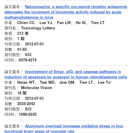
論文篇名：
Naloxonazine, a specific mu-opioid receptor antagonist,
attenuates the increment of locomotor activity induced by acute
methamphetamine in mice
作者：
Chien CC、 Lee YJ、 Fan LW、 Ho IK、 Tien LT
期刊名：
Toxicology Letters
卷號：
212
卷
期別：
1
期
刊登日期：
2012-07-01
頁數：
61-65
期刊類型：
SCI
ISSN：
0378-4274
論文篇名：
Involvement of Smac, p53, and caspase pathways in
induction of apoptosis by gossypol in human retinoblastoma cells
作者：
Hsiao WT、 Tsai MD、 Jow GM、 Tien LT、 Lee YJ
期刊名：
Molecular Vision
期別：
18
期
刊登日期：
2012-07-01
頁數：
2033-2042
期刊類型：
SCI
ISSN：
1090-0535
論文篇名：
Aluminum overload increases oxidative stress in four
functional brain areas of neonatal rats