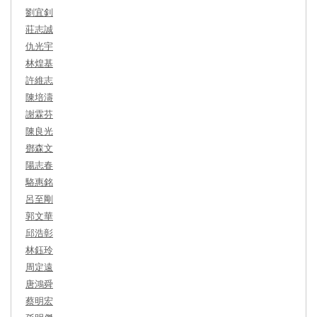
劉宜釗
莊志誠
仇光宇
林煌基
許維志
陳培濤
謝霖芬
陳良光
鄧森文
陽志春
駱惠銘
呂至剛
郭文華
邱浩彰
林鈺玲
周定遠
唐鴻舜
蔡明宏