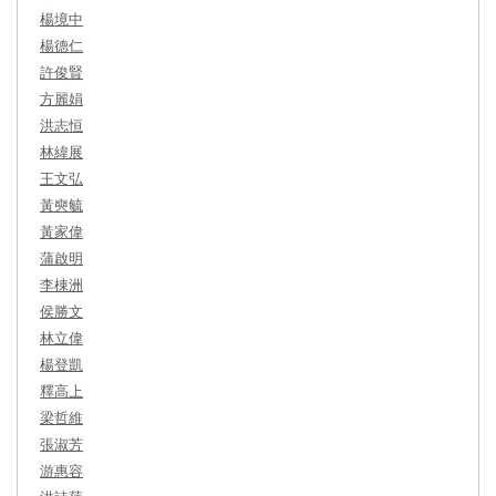
楊境中
楊德仁
許俊賢
方麗娟
洪志恒
林緯展
王文弘
黃奭毓
黃家偉
蒲啟明
李棟洲
侯勝文
林立偉
楊登凱
釋高上
梁哲維
張淑芳
游惠容