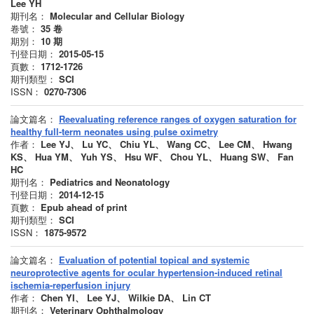
Lee YH
期刊名：
Molecular and Cellular Biology
卷號：
35
卷
期別：
10
期
刊登日期：
2015-05-15
頁數：
1712-1726
期刊類型：
SCI
ISSN：
0270-7306
論文篇名：
Reevaluating reference ranges of oxygen saturation for
healthy full-term neonates using pulse oximetry
作者：
Lee YJ、 Lu YC、 Chiu YL、 Wang CC、 Lee CM、 Hwang
KS、 Hua YM、 Yuh YS、 Hsu WF、 Chou YL、 Huang SW、 Fan
HC
期刊名：
Pediatrics and Neonatology
刊登日期：
2014-12-15
頁數：
Epub ahead of print
期刊類型：
SCI
ISSN：
1875-9572
論文篇名：
Evaluation of potential topical and systemic
neuroprotective agents for ocular hypertension-induced retinal
ischemia-reperfusion injury
作者：
Chen YI、 Lee YJ、 Wilkie DA、 Lin CT
期刊名：
Veterinary Ophthalmology