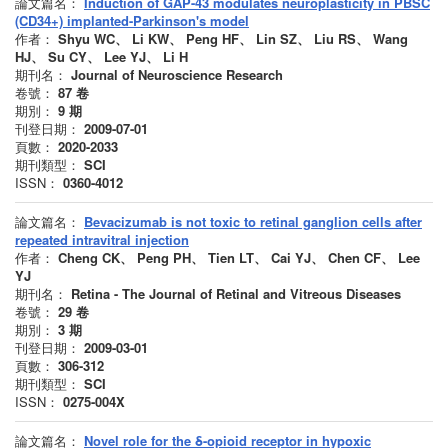
論文篇名：
Induction of GAP-43 modulates neuroplasticity in PBSC
(CD34+) implanted-Parkinson's model
作者：
Shyu WC、 Li KW、 Peng HF、 Lin SZ、 Liu RS、 Wang
HJ、 Su CY、 Lee YJ、 Li H
期刊名：
Journal of Neuroscience Research
卷號：
87
卷
期別：
9
期
刊登日期：
2009-07-01
頁數：
2020-2033
期刊類型：
SCI
ISSN：
0360-4012
論文篇名：
Bevacizumab is not toxic to retinal ganglion cells after
repeated intravitral injection
作者：
Cheng CK、 Peng PH、 Tien LT、 Cai YJ、 Chen CF、 Lee
YJ
期刊名：
Retina - The Journal of Retinal and Vitreous Diseases
卷號：
29
卷
期別：
3
期
刊登日期：
2009-03-01
頁數：
306-312
期刊類型：
SCI
ISSN：
0275-004X
論文篇名：
Novel role for the δ-opioid receptor in hypoxic