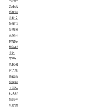
洪詩萍
吳幸美
張俊毅
洪世文
陳華芬
侯勝博
葉昱伶
林建宇
樊裕明
裴馰
王守仁
徐愫儀
黃文郁
蔡德甫
葉錦龍
王國清
林志明
陳遠光
洪焜隆