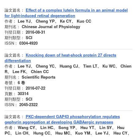
論文篇名：
Effect of a complex lutein formula in an animal model
for light-induced retinal degeneration
作者：
Lee YJ、 Cheng YP、 Ke CY、 Kuo CC
期刊名：
Chinese Journal of Physiology
刊登日期：
2016-08-31
期刊類型：
SCI
ISSN：
0304-4920
論文篇名：
Knocking down of heat-shock protein 27 directs
differentiation
作者：
Lee YJ、 Cheng YC、 Huang CJ、 Tien LT、 Ku WC、 Chien
R、 Lee FK、 Chien CC
期刊名：
Scientific Reports
卷號：
6
卷
刊登日期：
2016-07-22
頁數：
30314
期刊類型：
SCI
ISSN：
2045-2322
論文篇名：
PKC-dependent GAP43 phosphorylation regulates
gephyrin aggregation at developing GABAergic synapses
作者：
Wang CY、 Lin HC、 Song YP、 Hsu YT、 Lin SY、 Hsu
PC、 Lin CH、 Hung CC、 Hsu MC、 Kuo YM、 Lee YJ、 Hsu CY、