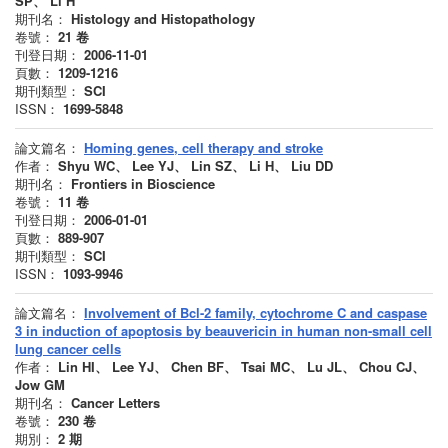
SP、 Li H
期刊名：
Histology and Histopathology
卷號：
21
卷
刊登日期：
2006-11-01
頁數：
1209-1216
期刊類型：
SCI
ISSN：
1699-5848
論文篇名：
Homing genes, cell therapy and stroke
作者：
Shyu WC、 Lee YJ、 Lin SZ、 Li H、 Liu DD
期刊名：
Frontiers in Bioscience
卷號：
11
卷
刊登日期：
2006-01-01
頁數：
889-907
期刊類型：
SCI
ISSN：
1093-9946
論文篇名：
Involvement of Bcl-2 family, cytochrome C and caspase
3 in induction of apoptosis by beauvericin in human non-small cell
lung cancer cells
作者：
Lin HI、 Lee YJ、 Chen BF、 Tsai MC、 Lu JL、 Chou CJ、
Jow GM
期刊名：
Cancer Letters
卷號：
230
卷
期別：
2
期