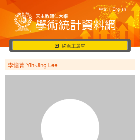
中文
|
English
行
網頁主選單
動
選
李憶菁 Yih-Jing Lee
單