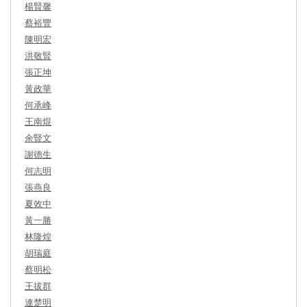
楊賢馨
蔡裕豐
陳明宏
洪敬賢
張正坤
黃政華
何承峰
王南焜
余豎文
謝德生
何志明
張燕良
夏效中
黃一勝
林隆煌
胡瑞庭
蔡明松
王拔群
連楚明