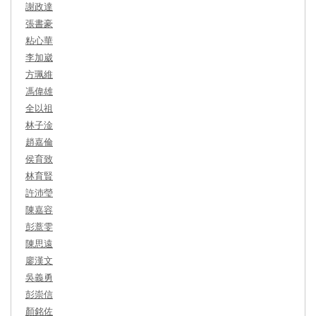
謝政達
張書豪
粘心華
李加崴
方珮維
馮偉雄
全以祖
林子淦
趙嘉倫
侯育致
林育賢
許沛瑩
陳嘉容
彭薏雯
陳思遠
廖漢文
吳義勇
彭崇信
顏銘佐