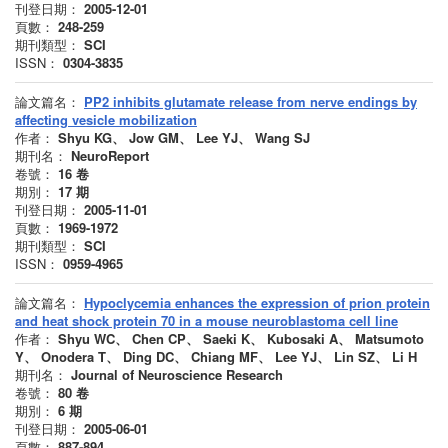
刊登日期：
2005-12-01
頁數：
248-259
期刊類型：
SCI
ISSN：
0304-3835
論文篇名：
PP2 inhibits glutamate release from nerve endings by
affecting vesicle mobilization
作者：
Shyu KG、 Jow GM、 Lee YJ、 Wang SJ
期刊名：
NeuroReport
卷號：
16
卷
期別：
17
期
刊登日期：
2005-11-01
頁數：
1969-1972
期刊類型：
SCI
ISSN：
0959-4965
論文篇名：
Hypoclycemia enhances the expression of prion protein
and heat shock protein 70 in a mouse neuroblastoma cell line
作者：
Shyu WC、 Chen CP、 Saeki K、 Kubosaki A、 Matsumoto
Y、 Onodera T、 Ding DC、 Chiang MF、 Lee YJ、 Lin SZ、 Li H
期刊名：
Journal of Neuroscience Research
卷號：
80
卷
期別：
6
期
刊登日期：
2005-06-01
頁數：
887-894