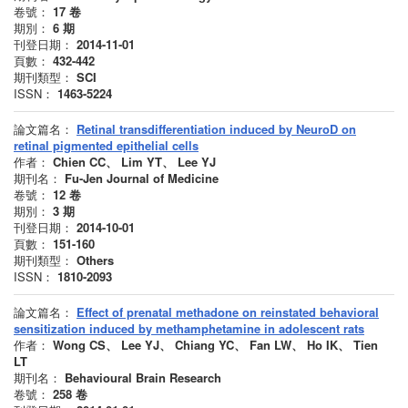
卷號：
17
卷
期別：
6
期
刊登日期：
2014-11-01
頁數：
432-442
期刊類型：
SCI
ISSN：
1463-5224
論文篇名：
Retinal transdifferentiation induced by NeuroD on
retinal pigmented epithelial cells
作者：
Chien CC、 Lim YT、 Lee YJ
期刊名：
Fu-Jen Journal of Medicine
卷號：
12
卷
期別：
3
期
刊登日期：
2014-10-01
頁數：
151-160
期刊類型：
Others
ISSN：
1810-2093
論文篇名：
Effect of prenatal methadone on reinstated behavioral
sensitization induced by methamphetamine in adolescent rats
作者：
Wong CS、 Lee YJ、 Chiang YC、 Fan LW、 Ho IK、 Tien
LT
期刊名：
Behavioural Brain Research
卷號：
258
卷