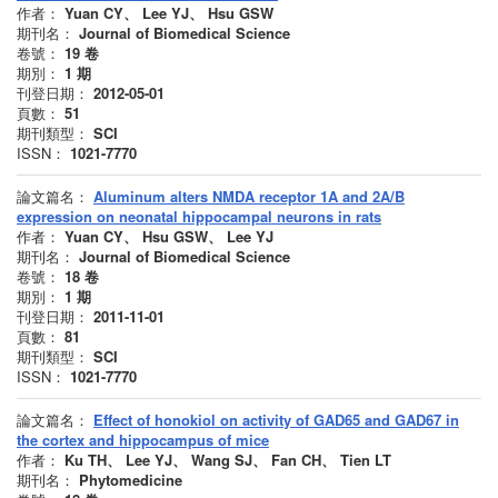
作者：
Yuan CY、 Lee YJ、 Hsu GSW
期刊名：
Journal of Biomedical Science
卷號：
19
卷
期別：
1
期
刊登日期：
2012-05-01
頁數：
51
期刊類型：
SCI
ISSN：
1021-7770
論文篇名：
Aluminum alters NMDA receptor 1A and 2A/B
expression on neonatal hippocampal neurons in rats
作者：
Yuan CY、 Hsu GSW、 Lee YJ
期刊名：
Journal of Biomedical Science
卷號：
18
卷
期別：
1
期
刊登日期：
2011-11-01
頁數：
81
期刊類型：
SCI
ISSN：
1021-7770
論文篇名：
Effect of honokiol on activity of GAD65 and GAD67 in
the cortex and hippocampus of mice
作者：
Ku TH、 Lee YJ、 Wang SJ、 Fan CH、 Tien LT
期刊名：
Phytomedicine