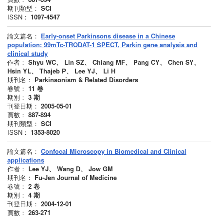
期刊類型：
SCI
ISSN：
1097-4547
論文篇名：
Early-onset Parkinsons disease in a Chinese
population: 99mTc-TRODAT-1 SPECT, Parkin gene analysis and
clinical study
作者：
Shyu WC、 Lin SZ、 Chiang MF、 Pang CY、 Chen SY、
Hsin YL、 Thajeb P、 Lee YJ、 Li H
期刊名：
Parkinsonism & Related Disorders
卷號：
11
卷
期別：
3
期
刊登日期：
2005-05-01
頁數：
887-894
期刊類型：
SCI
ISSN：
1353-8020
論文篇名：
Confocal Microscopy in Biomedical and Clinical
applications
作者：
Lee YJ、 Wang D、 Jow GM
期刊名：
Fu-Jen Journal of Medicine
卷號：
2
卷
期別：
4
期
刊登日期：
2004-12-01
頁數：
263-271