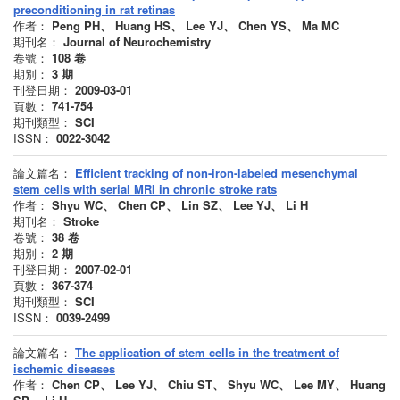
preconditioning in rat retinas
作者：
Peng PH、 Huang HS、 Lee YJ、 Chen YS、 Ma MC
期刊名：
Journal of Neurochemistry
卷號：
108
卷
期別：
3
期
刊登日期：
2009-03-01
頁數：
741-754
期刊類型：
SCI
ISSN：
0022-3042
論文篇名：
Efficient tracking of non-iron-labeled mesenchymal
stem cells with serial MRI in chronic stroke rats
作者：
Shyu WC、 Chen CP、 Lin SZ、 Lee YJ、 Li H
期刊名：
Stroke
卷號：
38
卷
期別：
2
期
刊登日期：
2007-02-01
頁數：
367-374
期刊類型：
SCI
ISSN：
0039-2499
論文篇名：
The application of stem cells in the treatment of
ischemic diseases
作者：
Chen CP、 Lee YJ、 Chiu ST、 Shyu WC、 Lee MY、 Huang