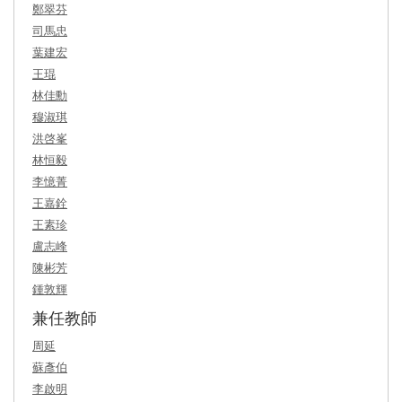
鄭翠芬
司馬忠
葉建宏
王琨
林佳勳
穆淑琪
洪啓峯
林恒毅
李憶菁
王嘉銓
王素珍
盧志峰
陳彬芳
鍾敦輝
兼任教師
周延
蘇彥伯
李啟明