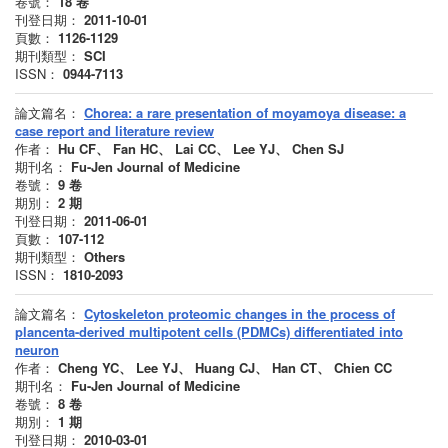
卷號：
18
卷
刊登日期：
2011-10-01
頁數：
1126-1129
期刊類型：
SCI
ISSN：
0944-7113
論文篇名：
Chorea: a rare presentation of moyamoya disease: a
case report and literature review
作者：
Hu CF、 Fan HC、 Lai CC、 Lee YJ、 Chen SJ
期刊名：
Fu-Jen Journal of Medicine
卷號：
9
卷
期別：
2
期
刊登日期：
2011-06-01
頁數：
107-112
期刊類型：
Others
ISSN：
1810-2093
論文篇名：
Cytoskeleton proteomic changes in the process of
plancenta-derived multipotent cells (PDMCs) differentiated into
neuron
作者：
Cheng YC、 Lee YJ、 Huang CJ、 Han CT、 Chien CC
期刊名：
Fu-Jen Journal of Medicine
卷號：
8
卷
期別：
1
期
刊登日期：
2010-03-01