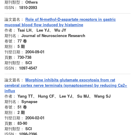
期刊類型：
Others
ISSN：
1810-2093
論文篇名：
Role of N-methyl-D-aspartate receptors in gastric
mucosal blood flow induced by histamine
作者：
Tsai LH、 Lee YJ、 Wu JY
期刊名：
Journal of Neuroscience Research
卷號：
77
卷
期別：
5
期
刊登日期：
2004-09-01
頁數：
730-738
期刊類型：
SCI
ISSN：
1097-4547
論文篇名：
Morphine inhibits glutamate exocytosis from rat
cerebral cortex nerve terminals (synaptosomes) by reducing Ca2+
influx
作者：
Yang TT、 Hung CF、 Lee YJ、 Su MJ、 Wang SJ
期刊名：
Synapse
卷號：
51
卷
期別：
2
期
刊登日期：
2004-02-01
頁數：
83-90
期刊類型：
SCI
ISSN：
1098-2396