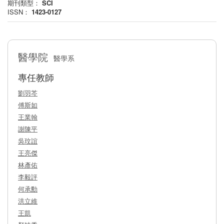
期刊類型：
SCI
ISSN：
1423-0127
醫學院
醫學系
專任教師
劉羽芩
傅斯如
王業翰
謝陳平
吳玟誼
王亮傑
林彥佑
李毅評
何承勳
洪立維
王凱