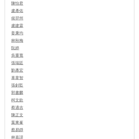
陳怡君
盧彥佑
侯羿州
盧建霖
姜秉均
林秋梅
阮婷
吳重寬
張瑞廷
劉彥宏
辜韋智
張釗監
郭書麟
柯文欽
蔡適吉
陳正文
葉東峯
蔡易錚
林嘉謨