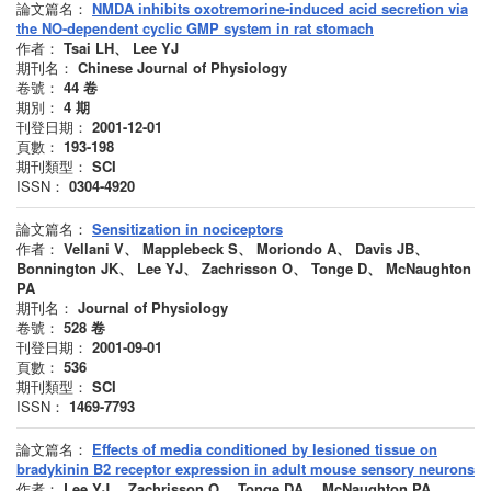
論文篇名：
NMDA inhibits oxotremorine-induced acid secretion via
the NO-dependent cyclic GMP system in rat stomach
作者：
Tsai LH、 Lee YJ
期刊名：
Chinese Journal of Physiology
卷號：
44
卷
期別：
4
期
刊登日期：
2001-12-01
頁數：
193-198
期刊類型：
SCI
ISSN：
0304-4920
論文篇名：
Sensitization in nociceptors
作者：
Vellani V、 Mapplebeck S、 Moriondo A、 Davis JB、
Bonnington JK、 Lee YJ、 Zachrisson O、 Tonge D、 McNaughton
PA
期刊名：
Journal of Physiology
卷號：
528
卷
刊登日期：
2001-09-01
頁數：
536
期刊類型：
SCI
ISSN：
1469-7793
論文篇名：
Effects of media conditioned by lesioned tissue on
bradykinin B2 receptor expression in adult mouse sensory neurons
作者：
Lee YJ、 Zachrisson O、 Tonge DA、 McNaughton PA