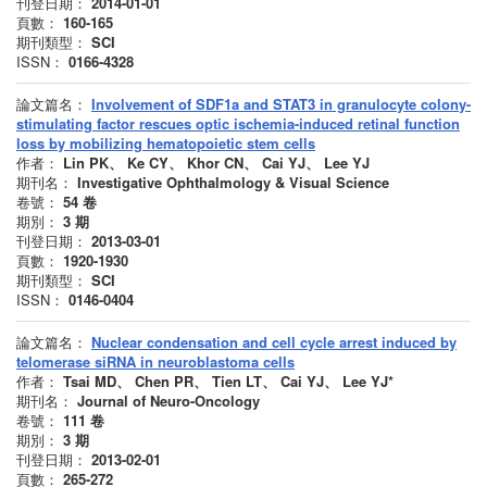
刊登日期：
2014-01-01
頁數：
160-165
期刊類型：
SCI
ISSN：
0166-4328
論文篇名：
Involvement of SDF1a and STAT3 in granulocyte colony-
stimulating factor rescues optic ischemia-induced retinal function
loss by mobilizing hematopoietic stem cells
作者：
Lin PK、 Ke CY、 Khor CN、 Cai YJ、 Lee YJ
期刊名：
Investigative Ophthalmology & Visual Science
卷號：
54
卷
期別：
3
期
刊登日期：
2013-03-01
頁數：
1920-1930
期刊類型：
SCI
ISSN：
0146-0404
論文篇名：
Nuclear condensation and cell cycle arrest induced by
telomerase siRNA in neuroblastoma cells
作者：
Tsai MD、 Chen PR、 Tien LT、 Cai YJ、 Lee YJ*
期刊名：
Journal of Neuro-Oncology
卷號：
111
卷
期別：
3
期
刊登日期：
2013-02-01
頁數：
265-272